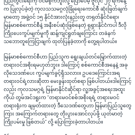
ပြည်တွင်းရေးကို ဝင်မစွက်ဘူးလို့ ပြောပေမဲ့ ဇူလိုင် ၂၇ ရက်နေ့
က ပြုလုပ်ခဲ့တဲ့ ကုလသသမဂ္ဂလုံခြုံရေးကောင်စီ ဆုံးဖြတ်ချက်
မှာတော့ အဖွဲ့ဝင် ၁၅ နိုင်ငံအားလုံးနည်းတူ တရုတ်နိုင်ငံရော၊
မြန်မာစစ်ကောင်စီနဲ့ အနီးစပ်ဆုံးဖြစ်နေတဲ့ ရုရှားနိုင်ငံကပါ ဒီလို
ကြိုးပေးကွပ်မျက်မှုကို ဆန့်ကျင်ရှုတ်ချကြောင်း တခဲနက်
သဘောတူကြေငြာချက် ထုတ်ပြန်ခဲ့တာကို တွေ့ရပါတယ်။
မြန်မာစစ်ကောင်စီဟာ ပြည်သူက ရွေးချယ်တင်မြှောက်ထားတဲ့
တရားဝင်အစိုးရမဟုတ်ဘူး။ ဒါကြောင့် စစ်ကောင်စီအနေနဲ့ အခု
လိုသေဒဏ်ပေး ကွပ်မျက်ခွင့်ရှိသလား။ ဥပဒေကြောင်းအရ
တရားဝင်ရဲ့လားဆိုတာ မေးခွန်းထုတ်စရာ ဖြစ်ပါတယ်။ဒါကြောင့်
လည်း ကုလသမဂ္ဂရဲ့ မြန်မာနိုင်ငံဆိုင်ရာ လူ့အခွင့်အရေးအထူး
ကိုယ် တွမ်အင်ဒရူးက "တရားမဝင်စစ်အစိုးရရဲ့ တရားမဝင်
တရားရုံးက ချမှတ်ထားတဲ့ ဒီသေဒဏ်တွေဟာ မြန်မာပြည်သူတွေ
ကြား အကြောက်တရားတွေ တိုးပွားအောင်လုပ်ဖို့ ယုတ်မာတဲ့
ကြိုးပမ်းမှု ဖြစ်တယ်" လို့ ပြောကြားခဲ့တာပါတယ်။