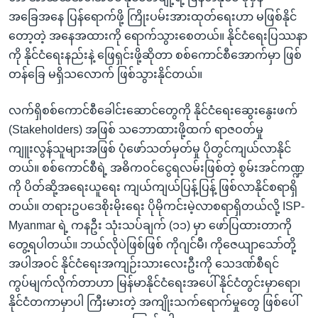
အခြေအနေ ပြန်ရောက်ဖို့ ကြိုးပမ်းအားထုတ်ရေးဟာ မဖြစ်နိုင်
တော့တဲ့ အနေအထားကို ရောက်သွားစေတယ်။ နိုင်ငံရေးပြဿနာ
ကို နိုင်ငံရေးနည်းနဲ့ ဖြေရှင်းဖို့ဆိုတာ စစ်ကောင်စီအောက်မှာ ဖြစ်
တန်ခြေ မရှိသလောက် ဖြစ်သွားနိုင်တယ်။
လက်ရှိစစ်ကောင်စီခေါင်းဆောင်တွေကို နိုင်ငံရေးဆွေးနွေးဖက်
(Stakeholders) အဖြစ် သဘောထားဖို့ထက် ရာဇဝတ်မှု
ကျူးလွန်သူများအဖြစ် ပုံဖော်သတ်မှတ်မှု ပိုတွင်ကျယ်လာနိုင်
တယ်။ စစ်ကောင်စီရဲ့ အဓိကဝင်ငွေရလမ်းဖြစ်တဲ့ စွမ်းအင်ကဏ္ဍ
ကို ပိတ်ဆို့အရေးယူရေး ကျယ်ကျယ်ပြန့်ပြန့် ဖြစ်လာနိုင်စရာရှိ
တယ်။ တရားဥပဒေစိုးမိုးရေး ပိုမိုကင်းမဲ့လာစရာရှိတယ်လို့ ISP-
Myanmar ရဲ့ ကနဦး သုံးသပ်ချက် (၁၁) မှာ ဖော်ပြထားတာကို
တွေ့ရပါတယ်။ ဘယ်လိုပဲဖြစ်ဖြစ် ကိုဂျင်မီ၊ ကိုဇေယျာသော်တို့
အပါအဝင် နိုင်ငံရေးအကျဉ်းသားလေးဦးကို သေဒဏ်စီရင်
ကွပ်မျက်လိုက်တာဟာ မြန်မာနိုင်ငံရေးအပေါ် နိုင်ငံတွင်းမှာရော၊
နိုင်ငံတကာမှာပါ ကြီးမားတဲ့ အကျိုးသက်ရောက်မှုတွေ ဖြစ်ပေါ်