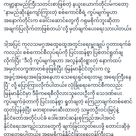
ကမ္ဘာ့နာမည်ကြီးသတင်းစာဖြစ်တဲ့ နယူးယောက်တိုင်းမ်ကတော့
"နာမည်ဆိုးနဲ့ကျော်ကြားတဲ့ စစ်ကောင်စီရဲ့ ကွပ်မျက်မှုဟာ
အနောက်တိုင်းက ခေါင်းဆောင်တွေကို ဂရုမစိုက်ဘူးဆိုတာ
အချက်ပြလိုက်တာဖြစ်တယ်"လို့ မှတ်ချက်ပေးရေးသားပါတယ်။
ဒါ့အပြင် ကုလသမဂ္ဂအထွေထွေအတွင်းရေးမှူးချုပ် ဂူတားရက်စ်
ကလည်း စစ်ကောင်စီလုပ်ရပ်ကို ပြင်းထန်စွာ ပြစ်တင်ရှုတ်ချ
လိုက်ပြီး "ဒီလို ကွပ်မျက်မှုဟာ အလွန်ဆိုးရွားတဲ့ နောက်ထပ်
အမှတ်လက္ခဏာတစ်ခုဖြစ်ပြီး ၊မြန်မာနိုင်ငံတွင်းက လူ့
အခွင့်အရေးအခြေအနေဟာ သေရေးရှင်ရေးတမျှ အရေးကြီးနေ
ပြီ" လို့ ပြောကြားလိုက်ပါတယ်။ လုံခြုံရေးကောင်စီကလည်း
မြန်မာနိုင်ငံမှာ ဒီမိုကရေစီလိုလားသူလေးဦးကို သေဒဏ်ပေး
ကွပ်မျက်ခဲ့တာကို ပြင်းထန်စွာ ရှုတ်ချတဲ့ ကြေညာချက်တစ်စောင်
ထုတ်ပြန်ခဲ့ပြီး မတရားဖမ်းဆီးထားတဲ့ သမ္မတဦးဝင်းမြင့်နဲ့
နိုင်ငံတော်အတိုင်ပင်ခံ ဒေါ်အောင်ဆန်းစုကြည်အပါအဝင်
နိုင်ငံရေးအကျဉ်းသားတွေကို ချက်ခြင်းလွှတ်ပေးဖို့ တောင်းဆိုခဲ့
တာတွေ့ရပါတယ်။ အမေရိကန်နိုင်ငံခြားရေးဝန်ကြီးဌာန