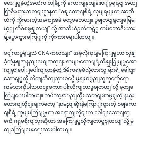
ဖောျပွခဲ့တဲ့အထဲက တခြို့ကို ကောကျနုတျဖောျပွရရငျ အယျ
ဂြာဇီးယားသတငျးဌာနက "စဈကောငျစီရဲ့ လုပျရပျဟာ အာဆီ
ယံကို ကွီးမားတဲ့အခကျအခဲ တှေ့စတေယျ။ ပွဈတငျရှုတျခရြမ
ယ့ျ ကိစ်စဖွဈတယျ" လို့ အာဆီယံဥက်ကဋ်ဌ ကမ်ဘောဒီးယား
ရဲ့ပွောကွားခကြျကို ကိုးကားရေးပါတယျ။
စငျ်ကာပူရုပျသံ CNA ကလညျး" အခုလိုကှပျမကြျမှုဟာ လှနျ
ခဲ့တဲ့နှဈအနညျးငယျအတှငျး တပျမတောျရဲ့ထိနျးခြုပျမှုအော
ကျမှာ ပေါျပေါကျလာခဲ့တဲ့ ဒီမိုကရစေီလိုလားသူမြားရဲ့ ခေါငျး
ဆောငျမှုကို တိတျဆိတျသှားစဖေို့ မွနျမာပွညျသူတှကေိုရော
ကမ်ဘာကိုပါသတငျးစကား ပါးလိုကျတာဖွဈတယျ"လို့ မှတျခ
ကြျပေးပါတယျ။ ကမ်ဘာ့နာမညျကွီး သတငျးစာဖွဈတဲ့ နယူး
ယောကျတိုငျးမျကတော့ "နာမညျဆိုးနဲ့ကြောျကွားတဲ့ စဈကော
ငျစီရဲ့ ကှပျမကြျမှုဟာ အနောကျတိုငျးက ခေါငျးဆောငျတှ
ကေို ဂရုမစိုကျဘူးဆိုတာ အခကြျပွလိုကျတာဖွဈတယျ"လို့ မှ
တျခကြျပေးရေးသားပါတယျ။