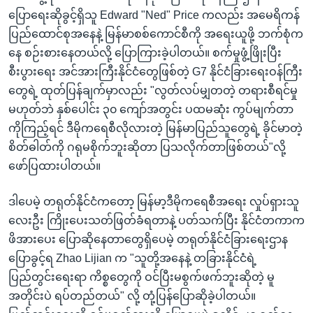
ပြောရေးဆိုခွင့်ရှိသူ Edward "Ned" Price ကလည်း အမေရိကန်
ပြည်ထောင်စုအနေနဲ့ မြန်မာစစ်ကောင်စီကို အရေးယူဖို့ ဘက်စုံက
နေ စဉ်းစားနေတယ်လို့ ပြောကြားခဲ့ပါတယ်။ စက်မှုဖွံ့ဖြိုးပြီး
စီးပွားရေး အင်အားကြီးနိုင်ငံတွေဖြစ်တဲ့ G7 နိုင်ငံခြားရေးဝန်ကြီး
တွေရဲ့ ထုတ်ပြန်ချက်မှာလည်း "လွတ်လပ်မျှတတဲ့ တရားစီရင်မှု
မဟုတ်ဘဲ နှစ်ပေါင်း ၃၀ ကျော်အတွင်း ပထမဆုံး ကွပ်မျက်တာ
ကိုကြည့်ရင် ဒီမိုကရေစီလိုလားတဲ့ မြန်မာပြည်သူတွေရဲ့ ခိုင်မာတဲ့
စိတ်ဓါတ်ကို ဂရုမစိုက်ဘူးဆိုတာ ပြသလိုက်တာဖြစ်တယ်"လို့
ဖော်ပြထားပါတယ်။
ဒါပေမဲ့ တရုတ်နိုင်ငံကတော့ မြန်မာ့ဒီမိုကရေစီအရေး လှုပ်ရှားသူ
လေးဦး ကြိုးပေးသတ်ဖြတ်ခံရတာနဲ့ ပတ်သက်ပြီး နိုင်ငံတကာက
ဖိအားပေး ပြောဆိုနေတာတွေရှိပေမဲ့ တရုတ်နိုင်ငံခြားရေးဌာန
ပြောခွင့်ရ Zhao Lijian က "သူတို့အနေနဲ့ တခြားနိုင်ငံရဲ့
ပြည်တွင်းရေးရာ ကိစ္စတွေကို ဝင်ပြီးမစွက်ဖက်ဘူးဆိုတဲ့ မူ
အတိုင်းပဲ ရပ်တည်တယ်" လို့ တုံ့ပြန်ပြောဆိုခဲ့ပါတယ်။