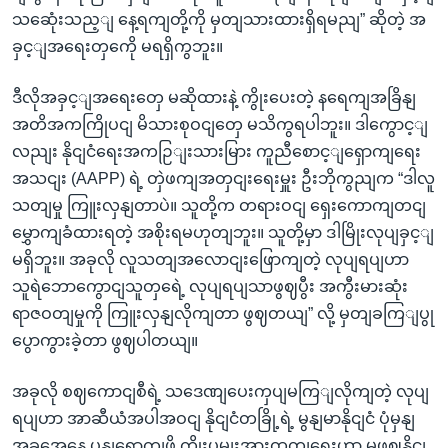
သဆေုံးသည့ျ နေ့ရကျတို့ကို မှတျသားထားရှိရမညျ” ဆိုတဲ့ အ
ခှင့ျအရေးတှကေို မရရှိကွဘူး။
ဒီလိုအခှင့ျအရေးတှေ မဆိုထားနဲ့ ကွိုးပေးတဲ့ နရေကျအခြိနျ
အတိအကကြိုပငျ မိသားစုဝငျတှေ မသိကွရပါဘူး။ ဒါကွောင့ျ
လညျး နိုငျငံရေးအကဉြျးသားမြား ကူညီစောင့ျရှောကျရေး
အသငျး (AAPP) ရဲ့ တှဲဖကျအတှငျးရေးမှူး ဦးဘိုကွညျက “ဒါလူ
သတျမှု ကြူးလှနျတာပဲ။ သူတို့က တရားဝငျ ရှေးကောကျတငျ
မွှောကျခံထားရတဲ့ အစိုးရမဟုတျဘူး။ သူတို့မှာ ဒါမြိုးလုပျခှင့ျ
မရှိဘူး။ အခုလို လူသတျအလောငျးဖြောကျတဲ့ လုပျရပျဟာ
သူရဲဘောကွောငျသူတှရေဲ့ လုပျရပျသာဖွဈပွီး အကွီးမားဆုံး
ရာဇဝတျမှုကို ကြူးလှနျလိုကျတာ ဖွဈတယျ” လို့ မှတျခကြျပွု
ပွောကွားခဲ့တာ ဖွဈပါတယျ။
အခုလို စဈကောငျစီရဲ့ သဒေဏျပေးကှပျမကြျလိုကျတဲ့ လုပျ
ရပျဟာ အာဆီယံအပါအဝငျ နိုငျငံတခြို့ရဲ့ မွနျမာနိုငျငံ ပုံမှနျ
အခွအေနေ ပွနျရောကျဖို့ ကွိုးပမျးအားထုတျရေးဟာ မဖွဈနိုငျ