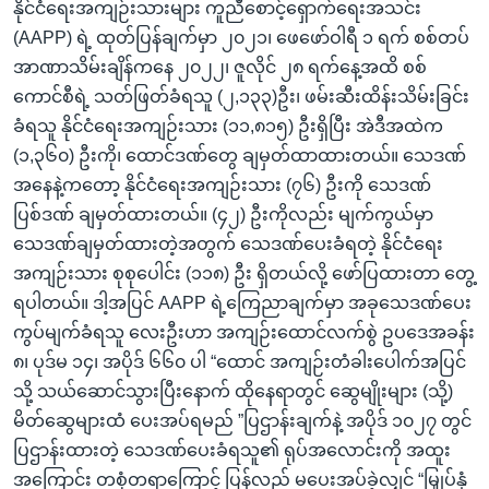
နိုင်ငံရေးအကျဉ်းသားများ ကူညီစောင့်ရှောက်ရေးအသင်း
(AAPP) ရဲ့ ထုတ်ပြန်ချက်မှာ ၂၀၂၁၊ ဖေဖော်ဝါရီ ၁ ရက် စစ်တပ်
အာဏာသိမ်းချိန်ကနေ ၂၀၂၂၊ ဇူလိုင် ၂၈ ရက်နေ့အထိ စစ်
ကောင်စီရဲ့ သတ်ဖြတ်ခံရသူ (၂,၁၃၃)ဦး၊ ဖမ်းဆီးထိန်းသိမ်းခြင်း
ခံရသူ နိုင်ငံရေးအကျဉ်းသား (၁၁,၈၁၅) ဦးရှိပြီး အဲဒီအထဲက
(၁,၃၆၀) ဦးကို၊ ထောင်ဒဏ်တွေ ချမှတ်ထာထားတယ်။ သေဒဏ်
အနေနဲ့ကတော့ နိုင်ငံရေးအကျဉ်းသား (၇၆) ဦးကို သေဒဏ်
ပြစ်ဒဏ် ချမှတ်ထားတယ်။ (၄၂) ဦးကိုလည်း မျက်ကွယ်မှာ
သေဒဏ်ချမှတ်ထားတဲ့အတွက် သေဒဏ်ပေးခံရတဲ့ နိုင်ငံရေး
အကျဉ်းသား စုစုပေါင်း (၁၁၈) ဦး ရှိတယ်လို့ ဖော်ပြထားတာ တွေ့
ရပါတယ်။ ဒါ့အပြင် AAPP ရဲ့ကြေညာချက်မှာ အခုသေဒဏ်ပေး
ကွပ်မျက်ခံရသူ လေးဦးဟာ အကျဉ်းထောင်လက်စွဲ ဥပဒေအခန်း
၈၊ ပုဒ်မ ၁၄၊ အပိုဒ် ၆၆၀ ပါ “ထောင် အကျဉ်းတံခါးပေါက်အပြင်
သို့ သယ်ဆောင်သွားပြီးနောက် ထိုနေရာတွင် ဆွေမျိုးများ (သို့)
မိတ်ဆွေများထံ ပေးအပ်ရမည် ”ပြဌာန်းချက်နဲ့ အပိုဒ် ၁၀၂၇ တွင်
ပြဌာန်းထားတဲ့ သေဒဏ်ပေးခံရသူ၏ ရုပ်အလောင်းကို အထူး
အကြောင်း တစုံတရာကြောင့် ပြန်လည် မပေးအပ်ခဲ့လျှင် “မြှုပ်နှံ