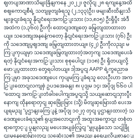
ဈတပျအာဏာသိမျးခြိနျကနေ ၂၀၂၂၊ ဇူလိုငျ ၂၈ ရကျနေ့အထိ
စဈကောငျစီရဲ့ သတျဖွတျခံရသူ (၂,၁၃၃)ဦး၊ ဖမျးဆီးထိနျးသိ
မျးခွငျးခံရသူ နိုငျငံရေးအကဉြျးသား (၁၁,၈၁၅) ဦးရှိပွီး အဲဒီ
အထဲက (၁,၃၆၀) ဦးကို၊ ထောငျဒဏျတှေ ခမြှတျထာထားတ
ယျ။ သဒေဏျအနနေဲ့ကတော့ နိုငျငံရေးအကဉြျးသား (၇၆) ဦး
ကို သဒေဏျပွဈဒဏျ ခမြှတျထားတယျ။ (၄၂) ဦးကိုလညျး မ
ကြျကှယျမှာ သဒေဏျခမြှတျထားတဲ့အတှကျ သဒေဏျပေးခံ
ရတဲ့ နိုငျငံရေးအကဉြျးသား စုစုပေါငျး (၁၁၈) ဦး ရှိတယျလို့
ဖောျပွထားတာ တှေ့ရပါတယျ။ ဒါ့အပွငျ AAPP ရဲ့ကွညောခ
ကြျမှာ အခုသဒေဏျပေး ကှပျမကြျခံရသူ လေးဦးဟာ အက
ဉြျးထောငျလကျစှဲ ဥပဒအေခနျး ၈၊ ပုဒျမ ၁၄၊ အပိုဒျ ၆၆၀ ပါ
“ထောငျ အကဉြျးတံခါးပေါကျအပွငျသို့ သယျဆောငျသှားပွီး
နောကျ ထိုနရောတှငျ ဆှမြေိုးမြား (သို့) မိတျဆှမြေားထံ ပေးအ
ပျရမညျ ”ပွဌာနျးခကြျနဲ့ အပိုဒျ ၁၀၂၇ တှငျ ပွဌာနျးထားတဲ့ သ
ဒေဏျပေးခံရသူ၏ ရုပျအလောငျးကို အထူးအကွောငျး တစုံတ
ရာကွောင့ျ ပွနျလညျ မပေးအပျခဲ့လြှငျ “မွှုပျနှံသော သငျ်ခြို
ငျးမွနေရောမြားတှငျ သဆေုံးသူ၏ အမညျ၊ နရေပျလိပျစာနှင့ျ