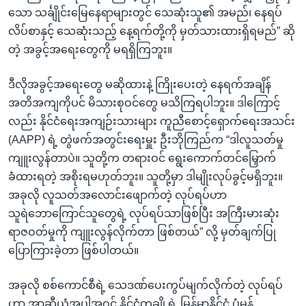
သော သင်္ချိုင်းမြေနေရာများတွင် သေဆုံးသူ၏ အမည်၊ နေရပ်
လိပ်စာနှင့် သေဆုံးသည့် နေ့ရက်တို့ကို မှတ်သားထားရှိရမည်” ဆို
တဲ့ အခွင့်အရေးတွေကို မရရှိကြဘူး။
ဒီလိုအခွင့်အရေးတွေ မဆိုထားနဲ့ ကြိုးပေးတဲ့ နေရက်အချိန်
အတိအကျကိုပင် မိသားစုဝင်တွေ မသိကြရပါဘူး။ ဒါကြောင့်
လည်း နိုင်ငံရေးအကျဉ်းသားများ ကူညီစောင့်ရှောက်ရေးအသင်း
(AAPP) ရဲ့ တွဲဖက်အတွင်းရေးမှူး ဦးဘိုကြည်က “ဒါလူသတ်မှု
ကျူးလွန်တာပဲ။ သူတို့က တရားဝင် ရွေးကောက်တင်မြှောက်
ခံထားရတဲ့ အစိုးရမဟုတ်ဘူး။ သူတို့မှာ ဒါမျိုးလုပ်ခွင့်မရှိဘူး။
အခုလို လူသတ်အလောင်းဖျောက်တဲ့ လုပ်ရပ်ဟာ
သူရဲဘောကြောင်သူတွေရဲ့ လုပ်ရပ်သာဖြစ်ပြီး အကြီးမားဆုံး
ရာဇဝတ်မှုကို ကျူးလွန်လိုက်တာ ဖြစ်တယ်” လို့ မှတ်ချက်ပြု
ပြောကြားခဲ့တာ ဖြစ်ပါတယ်။
အခုလို စစ်ကောင်စီရဲ့ သေဒဏ်ပေးကွပ်မျက်လိုက်တဲ့ လုပ်ရပ်
ဟာ အာဆီယံအပါအဝင် နိုင်ငံတချို့ရဲ့ မြန်မာနိုင်ငံ ပုံမှန်