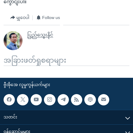
ကွောငျးပါ။
မျှဝေပါ
Follow us
ပြည်သွေးနိုင်
အခြားဖတ်ရှုစရာများ
ဗွီအိုအေ လူမှုကွန်ယက်များ
သတင်း
၀န်ဆောင်မှုများ