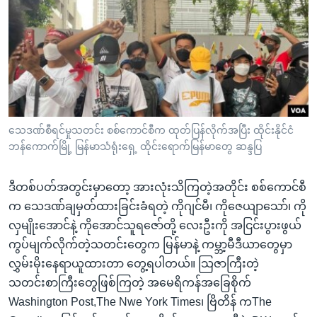
အ
သုတပဒေသာ အင်္ဂလိပ်စာ
ညွန်း
Learning English
စာမျက်နှာ
သို့
ဗွီအိုအေ လူမှုကွန်ယက်များ
ကျော်
ကြည့်
ရန်
ဘာသာစကားများ
သေဒဏ်စီရင်မှုသတင်း စစ်ကောင်စီက ထုတ်ပြန်လိုက်အပြီး ထိုင်းနိုင်ငံ
ရှာဖွေ
ဘန်ကောက်မြို့ မြန်မာသံရုံးရှေ့ ထိုင်းရောက်မြန်မာတွေ ဆန္ဒပြ
ရန်
နေရာ
ဒီတစ်ပတ်အတွင်းမှာတော့ အားလုံးသိကြတဲ့အတိုင်း စစ်ကောင်စီ
သို့
က သေဒဏ်ချမှတ်ထားခြင်းခံရတဲ့ ကိုဂျင်မီ၊ ကိုဇေယျာသော်၊ ကို
ကျော်
လှမျိုးအောင်နဲ့ ကိုအောင်သူရဇော်တို့ လေးဦးကို အငြင်းပွားဖွယ်
ရန်
ကွပ်မျက်လိုက်တဲ့သတင်းတွေက မြန်မာနဲ့ ကမ္ဘာ့မီဒီယာတွေမှာ
လွှမ်းမိုးနေရာယူထားတာ တွေ့ရပါတယ်။ သြဇာကြီးတဲ့
သတင်းစာကြီးတွေဖြစ်ကြတဲ့ အမေရိကန်အခြေစိုက်
Washington Post,The Nwe York Times၊ ဗြိတိန် ကThe