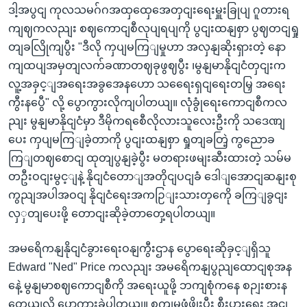
ဒါ့အပွငျ ကုလသမဂ်ဂအထှထှေအေတှငျးရေးမှူးခြုပျ ဂူတားရ
ကျဈကလညျး စဈကောငျစီလုပျရပျကို ပွငျးထနျစှာ ပွဈတငျရှု
တျခလြိုကျပွီး "ဒီလို ကှပျမကြျမှုဟာ အလှနျဆိုးရှားတဲ့ နော
ကျထပျအမှတျလက်ခဏာတဈခုဖွဈပွီး ၊မွနျမာနိုငျငံတှငျးက
လူ့အခှင့ျအရေးအခွအေနဟော သရေေးရှငျရေးတမြှ အရေး
ကွီးနပွေီ" လို့ ပွောကွားလိုကျပါတယျ။ လုံခွုံရေးကောငျစီကလ
ညျး မွနျမာနိုငျငံမှာ ဒီမိုကရစေီလိုလားသူလေးဦးကို သဒေဏျ
ပေး ကှပျမကြျခဲ့တာကို ပွငျးထနျစှာ ရှုတျခတြဲ့ ကွညောခ
ကြျတဈစောငျ ထုတျပွနျခဲ့ပွီး မတရားဖမျးဆီးထားတဲ့ သမ်မ
တဦးဝငျးမွင့ျနဲ့ နိုငျငံတောျအတိုငျပငျခံ ဒေါျအောငျဆနျးစု
ကွညျအပါအဝငျ နိုငျငံရေးအကဉြျးသားတှကေို ခကြျခွငျး
လှှတျပေးဖို့ တောငျးဆိုခဲ့တာတှေ့ရပါတယျ။
အမရေိကနျနိုငျငံခွားရေးဝနျကွီးဌာန ပွောရေးဆိုခှင့ျရှိသူ
Edward "Ned" Price ကလညျး အမရေိကနျပွညျထောငျစုအန
နေဲ့ မွနျမာစဈကောငျစီကို အရေးယူဖို့ ဘကျစုံကနေ စဉျးစားန
တေယျလို့ ပွောကွားခဲ့ပါတယျ။ စကျမှုဖှံ့ဖွိုးပွီး စီးပှားရေး အငျ