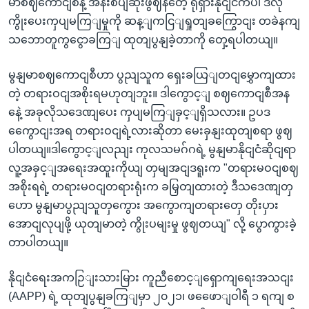
မာစဈကောငျစီနဲ့ အနီးစပျဆုံးဖွဈနတေဲ့ ရုရှားနိုငျငံကပါ ဒီလို
ကွိုးပေးကှပျမကြျမှုကို ဆန့ျကငြျရှုတျခကြွောငျး တခဲနကျ
သဘောတူကွငွောခကြျ ထုတျပွနျခဲ့တာကို တှေ့ရပါတယျ။
မွနျမာစဈကောငျစီဟာ ပွညျသူက ရှေးခယြျတငျမွှောကျထား
တဲ့ တရားဝငျအစိုးရမဟုတျဘူး။ ဒါကွောင့ျ စဈကောငျစီအန
နေဲ့ အခုလိုသဒေဏျပေး ကှပျမကြျခှင့ျရှိသလား။ ဥပဒ
ကွေောငျးအရ တရားဝငျရဲ့လားဆိုတာ မေးခှနျးထုတျစရာ ဖွဈ
ပါတယျ။ဒါကွောင့ျလညျး ကုလသမဂ်ဂရဲ့ မွနျမာနိုငျငံဆိုငျရာ
လူ့အခှင့ျအရေးအထူးကိုယျ တှမျအငျဒရူးက "တရားမဝငျစဈ
အစိုးရရဲ့ တရားမဝငျတရားရုံးက ခမြှတျထားတဲ့ ဒီသဒေဏျတှ
ဟော မွနျမာပွညျသူတှကွေား အကွောကျတရားတှေ တိုးပှား
အောငျလုပျဖို့ ယုတျမာတဲ့ ကွိုးပမျးမှု ဖွဈတယျ" လို့ ပွောကွားခဲ့
တာပါတယျ။
နိုငျငံရေးအကဉြျးသားမြား ကူညီစောင့ျရှောကျရေးအသငျး
(AAPP) ရဲ့ ထုတျပွနျခကြျမှာ ၂၀၂၁၊ ဖဖေောျဝါရီ ၁ ရကျ စ