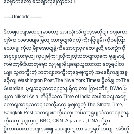
စေမှာကတော့ သေချာလှကြောင်းပါ။
===Unicode ====
ဒီတဈပတျအတှငျးမှာတော့ အားလုံးသိကွတဲ့အတိုငျး စဈကော
ငျစီက သဒေဏျခမြှတျထားခွငျးခံရတဲ့ ကိုဂငြျမီ၊ ကိုဇယြော
သောျ၊ ကိုလှမြိုးအောငျနဲ့ ကိုအောငျသူရဇောျတို့ လေးဦးကို
အငွငျးပှားဖှယျ ကှပျမကြျလိုကျတဲ့သတငျးတှကေ မွနျမာနဲ့
ကမ်ဘာ့မီဒီယာတှမှော လှှမျးမိုးနရောယူထားတာ တှေ့ရပါတ
ယျ။ သွဇာကွီးတဲ့ သတငျးစာကွီးတှဖွေဈကွတဲ့ အမရေိကနျအခွ
စေိုကျ Washington Post,The Nwe York Times၊ ဗွိတိနျ ကThe
Guardian, ပွငျသဈသတငျးဌာန ရိုကျတာ၊ ဂြာမဏီရဲ့ DW၊ဂပြ
နျက Nikkei Asia ၊အိန်ဒိယက Time of India အပါအဝငျ အရှေ့
တောငျအာရှသတငျးစာကွီးတှေ ဖွဈကွတဲ့ The Striate Time,
Bangkok Post သတငျးစာကွီးတှေ၊ ကမ်ဘာ့ရုပျသံသတငျးဌာန
ကွီးတှေ ဖွဈကွတဲ့ BBC, CNN, Aljazeera, CNA တို့မှာ
ဦးစားပေးသတငျးအဖွဈ ဖောျပွကွတာ တှေ့ရပါတယျ။ အဲဒီလို