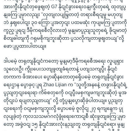
အားကွီးနိုငျငံတှဖွေဈတဲ့ G7 နိုငျငံခွားရေးဝနျကွီးတှရေဲ့ ထုတျပွ
နျခကြျမှာလညျး "လှတျလပျမြှတတဲ့ တရားစီရငျမှု မဟုတျ
ဘဲ နှဈပေါငျး ၃၀ ကြောျအတှငျး ပထမဆုံး ကှပျမကြျတာကို
ကွည့ျရငျ ဒီမိုကရစေီလိုလားတဲ့ မွနျမာပွညျသူတှရေဲ့ ခိုငျမာတဲ့
စိတျဓါတျကို ဂရုမစိုကျဘူးဆိုတာ ပွသလိုကျတာဖွဈတယျ"လို့
ဖောျပွထားပါတယျ။
ဒါပမေဲ့ တရုတျနိုငျငံကတော့ မွနျမာ့ဒီမိုကရစေီအရေး လှုပျရှား
သူလေးဦး ကွိုးပေးသတျဖွတျခံရတာနဲ့ ပတျသကျပွီး နိုငျငံ
တကာက ဖိအားပေး ပွောဆိုနတောတှရှေိပမေဲ့ တရုတျနိုငျငံခွား
ရေးဌာန ပွောခှင့ျရ Zhao Lijian က "သူတို့အနနေဲ့ တခွားနိုငျငံရဲ့
ပွညျတှငျးရေးရာ ကိစ်စတှကေို ဝငျပွီးမစှကျဖကျဘူးဆိုတဲ့ မူအ
တိုငျးပဲ ရပျတညျတယျ" လို့ တုံ့ပွနျပွောဆိုခဲ့ပါတယျ။ ပွညျတှ
ငျးရေးကို ဝငျမစှကျဘူးလို့ ပွောပမေဲ့ ဇူလိုငျ ၂၇ ရကျနေ့က ပွု
လုပျခဲ့တဲ့ ကုလသသမဂ်ဂလုံခွုံရေးကောငျစီ ဆုံးဖွတျခကြျမှာ
တော့ အဖှဲ့ဝငျ ၁၅ နိုငျငံအားလုံးနညျးတူ တရုတျနိုငျငံရော၊ မွနျ