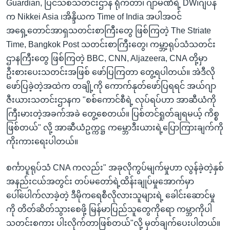
Guardian, ပြင်သစ်သတင်းဌာန ရိုက်တာ၊ ဂျာမဏီရဲ့ DW၊ဂျပန်
က Nikkei Asia ၊အိန္ဒိယက Time of India အပါအဝင်
အရှေ့တောင်အာရှသတင်းစာကြီးတွေ ဖြစ်ကြတဲ့ The Striate
Time, Bangkok Post သတင်းစာကြီးတွေ၊ ကမ္ဘာ့ရုပ်သံသတင်း
ဌာနကြီးတွေ ဖြစ်ကြတဲ့ BBC, CNN, Aljazeera, CNA တို့မှာ
ဦးစားပေးသတင်းအဖြစ် ဖော်ပြကြတာ တွေ့ရပါတယ်။ အဲဒီလို
ဖော်ပြခဲ့တဲ့အထဲက တချို့ကို ကောက်နုတ်ဖော်ပြရရင် အယ်ဂျာ
ဇီးယားသတင်းဌာနက "စစ်ကောင်စီရဲ့ လုပ်ရပ်ဟာ အာဆီယံကို
ကြီးမားတဲ့အခက်အခဲ တွေ့စေတယ်။ ပြစ်တင်ရှုတ်ချရမယ့် ကိစ္စ
ဖြစ်တယ်" လို့ အာဆီယံဥက္ကဋ္ဌ ကမ္ဘောဒီးယားရဲ့ပြောကြားချက်ကို
ကိုးကားရေးပါတယ်။
စင်္ကာပူရုပ်သံ CNA ကလည်း" အခုလိုကွပ်မျက်မှုဟာ လွန်ခဲ့တဲ့နှစ်
အနည်းငယ်အတွင်း တပ်မတော်ရဲ့ထိန်းချုပ်မှုအောက်မှာ
ပေါ်ပေါက်လာခဲ့တဲ့ ဒီမိုကရေစီလိုလားသူများရဲ့ ခေါင်းဆောင်မှု
ကို တိတ်ဆိတ်သွားစေဖို့ မြန်မာပြည်သူတွေကိုရော ကမ္ဘာကိုပါ
သတင်းစကား ပါးလိုက်တာဖြစ်တယ်"လို့ မှတ်ချက်ပေးပါတယ်။