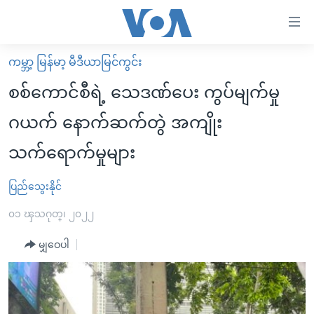
သုံး
ရ
လွယ်ကူ
ကမ္ဘာ့ မြန်မာ့ မီဒီယာမြင်ကွင်း
မူလစာမျက်နှာ
စေ
စစ်ကောင်စီရဲ့ သေဒဏ်ပေး ကွပ်မျက်မှု
မြန်မာ
သည့်
ဂယက် နောက်ဆက်တွဲ အကျိုး
ကမ္ဘာ့သတင်းများ
Link
သက်ရောက်မှုများ
ဗွီဒီယို
နိုင်ငံတကာ
များ
သတင်းလွတ်လပ်ခွင့်
အမေရိကန်
ပင်မ
ပြည်သွေးနိုင်
ရပ်ဝန်းတခု လမ်းတခု အလွန်
တရုတ်
အကြောင်းအရာ
၀၁ ၾသဂုတ္၊ ၂၀၂၂
သို့
အင်္ဂလိပ်စာလေ့လာမယ်
အစ္စရေး-ပါလက်စတိုင်း
ကျော်
မျှဝေပါ
အပတ်စဉ်ကဏ္ဍများ
အမေရိကန်သုံးအီဒီယံ
ကြည့်
ရေဒီယိုနှင့်ရုပ်သံ အချက်အလက်များ
မကြေးမုံရဲ့ အင်္ဂလိပ်စာ
ရေဒီယို
ရန်
ပင်မ
ရေဒီယို/တီဗွီအစီအစဉ်
ရုပ်ရှင်ထဲက အင်္ဂလိပ်စာ
တီဗွီ