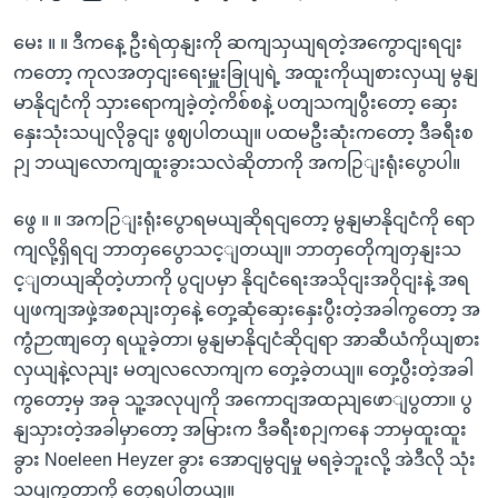
မေး ။ ။ ဒီကနေ့ ဦးရဲထှနျးကို ဆကျသှယျရတဲ့အကွောငျးရငျး
ကတော့ ကုလအတှငျးရေးမှူးခြုပျရဲ့ အထူးကိုယျစားလှယျ မွနျ
မာနိုငျငံကို သှားရောကျခဲ့တဲ့ကိစ်စနဲ့ ပတျသကျပွီးတော့ ဆှေး
နှေးသုံးသပျလိုခွငျး ဖွဈပါတယျ။ ပထမဦးဆုံးကတော့ ဒီခရီးစ
ဉျ ဘယျလောကျထူးခွားသလဲဆိုတာကို အကဉြျးရုံးပွောပါ။
ဖွေ ။ ။ အကဉြျးရုံးပွောရမယျဆိုရငျတော့ မွနျမာနိုငျငံကို ရော
ကျလို့ရှိရငျ ဘာတှပွေောသင့ျတယျ။ ဘာတှတေိုကျတှနျးသ
င့ျတယျဆိုတဲ့ဟာကို ပွငျပမှာ နိုငျငံရေးအသိုငျးအဝိုငျးနဲ့ အရ
ပျဖကျအဖှဲ့အစညျးတှနေဲ့ တှေ့ဆုံဆှေးနှေးပွီးတဲ့အခါကွတော့ အ
ကွံဉာဏျတှေ ရယူခဲ့တာ၊ မွနျမာနိုငျငံဆိုငျရာ အာဆီယံကိုယျစား
လှယျနဲ့လညျး မတျလလောကျက တှေ့ခဲ့တယျ။ တှေ့ပွီးတဲ့အခါ
ကွတော့မှ အခု သူ့အလုပျကို အကောငျအထညျဖောျပွတာ။ ပွ
နျသှားတဲ့အခါမှာတော့ အမြားက ဒီခရီးစဉျကနေ ဘာမှထူးထူး
ခွား Noeleen Heyzer ခွား အောငျမွငျမှု မရခဲ့ဘူးလို့ အဲဒီလို သုံး
သပျကွတာကို တှေ့ရပါတယျ။