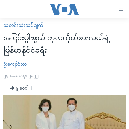
သုံး
ရ
လွယ်ကူ
သတင်းသုံးသပ်ချက်
မူလစာမျက်နှာ
စေ
အငြင်းပွါးဖွယ် ကုလကိုယ်စားလှယ်ရဲ့
မြန်မာ
သည့်
မြန်မာနိုင်ငံခရီး
ကမ္ဘာ့သတင်းများ
Link
ဗွီဒီယို
နိုင်ငံတကာ
ဦးကျော်ဇံသာ
များ
သတင်းလွတ်လပ်ခွင့်
အမေရိကန်
၂၄ ၾသဂုတ္၊ ၂၀၂၂
ပင်မ
ရပ်ဝန်းတခု လမ်းတခု အလွန်
တရုတ်
အကြောင်းအရာ
မျှဝေပါ
သို့
အင်္ဂလိပ်စာလေ့လာမယ်
အစ္စရေး-ပါလက်စတိုင်း
ကျော်
အပတ်စဉ်ကဏ္ဍများ
အမေရိကန်သုံးအီဒီယံ
ကြည့်
ရေဒီယိုနှင့်ရုပ်သံ အချက်အလက်များ
မကြေးမုံရဲ့ အင်္ဂလိပ်စာ
ရေဒီယို
ရန်
ပင်မ
ရေဒီယို/တီဗွီအစီအစဉ်
ရုပ်ရှင်ထဲက အင်္ဂလိပ်စာ
တီဗွီ