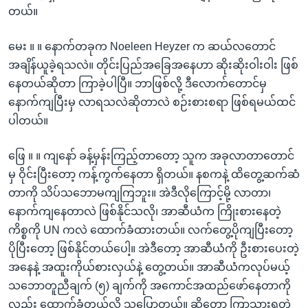
တယ်။
မေး ။ ။ နောက်တခုက Noeleen Heyzer က ဆယ်လတောင်
အချိန်ယူခဲ့ရသလဲ။ တိုင်းပြည်အခြေအနေဟာ ဆိုးဆိုးဝါးဝါး ဖြစ်
နေတယ်ဆိုတာ ကြာခဲ့ပါပြီ။ ဘာဖြစ်လို့ ဒီလောက်တောင်မှ
နောက်ကျပြီးမှ လာရသလဲဆိုတာလဲ စဉ်းစားစရာ ဖြစ်ရမယ်ထင်
ပါတယ်။
ဖြေ ။ ။ ကျနော် ခန့်မှန်းကြည့်တာတော့ သူက အခုလာတာတောင်
မှ ဝိုင်းပြီးတော့ ကန့်ကွက်နေတာ ရှိတယ်။ နစကနဲ့ ထိတွေ့ဆက်ဆံ
တာကို သိပ်သဘောမကျကြဘူး။ အဲဒီလိုကြောင့်မို့ လာတာ၊
နောက်ကျနေတာလဲ ဖြစ်နိုင်သလို၊ အာဆီယံက ကြိုးစားနေတဲ့
ကိစ္စကို UN ကလဲ ထောက်ခံထားတယ်။ လက်တွေ့ပိုကျပြီးတော့
ပိုပြီးတော့ ဖြစ်နိုင်တယ်ပေါ့။ အဲဒီတော့ အာဆီယံကို ဦးစားပေးတဲ့
အနေနဲ့ အထူးကိုယ်စားလှယ်နဲ့ တွေ့တယ်။ အာဆီယံကလုပ်မယ့်
သဘောတူညီချက် (၅) ချက်ကို အကောင်အထည်ဖော်နေတာကို
လည်း ထောက်ခံတယ်လို့ သူပြောတယ်။ ဆိုတော့ ကြာသွားရတဲ့