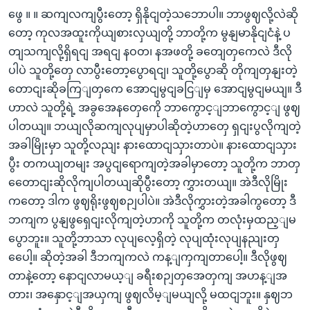
ဖွေ ။ ။ ဆကျလကျပွီးတော့ ရှိနိုငျတဲ့သဘောပါ။ ဘာဖွဈလို့လဲဆို
တော့ ကုလအထူးကိုယျစားလှယျတို့ ဘာတို့က မွနျမာနိုငျငံနဲ့ ပ
တျသကျလို့ရှိရငျ အရငျ နဝတ၊ နအဖတို့ ခတျေတှကေလဲ ဒီလို
ပါပဲ သူတို့တှေ လာပွီးတော့ပွောရငျ၊ သူတို့ပွောဆို တိုကျတှနျးတဲ့
တောငျးဆိုခကြျတှကေ အောငျမွငျခငြျမှ အောငျမွငျမယျ။ ဒီ
ဟာလဲ သူတို့ရဲ့ အခွအေနတှေကေို ဘာကွောင့ျဘာကွောင့ျ ဖွဈ
ပါတယျ။ ဘယျလိုဆကျလုပျမှာပါဆိုတဲ့ဟာတှေ ရှငျးပွလိုကျတဲ့
အခါမြိုးမှာ သူတို့လညျး နားထောငျသှားတာပဲ။ နားထောငျသှား
ပွီး တကယျတမျး အပွငျရောကျတဲ့အခါမှာတော့ သူတို့က ဘာတှ
တေောငျးဆိုလိုကျပါတယျဆိုပွီးတော့ ကွှားတယျ။ အဲဒီလိုမြိုး
ကတော့ ဒါက ဖွဈရိုးဖွဈစဉျပါပဲ။ အဲဒီလိုကွှားတဲ့အခါကွတော့ ဒီ
ဘကျက ပွနျဖွရှေငျးလိုကျတဲ့ဟာကို သူတို့က တလုံးမှထည့ျမ
ပွောဘူး။ သူတို့ဘာသာ လုပျလေ့ရှိတဲ့ လုပျထုံးလုပျနညျးတှ
ပေေါ့။ ဆိုတဲ့အခါ ဒီဘကျကလဲ ကန့ျကှကျတာပေါ့။ ဒီလိုဖွဈ
တာနဲ့တော့ နောငျလာမယ့ျ ခရီးစဉျတှအေတှကျ အဟန့ျအ
တား၊ အနှောင့ျအယှကျ ဖွဈလိမ့ျမယျလို့ မထငျဘူး။ နှဈဘ