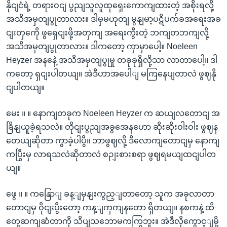
နိုငျငံရဲ့ တရားဝငျ ပွညျသူလူထုရှေးကောကျထားတဲ့ အစိုးရလို့
အသိအမှတျပွုတာလား။ ဒါမှမဟုတျ မွနျမာ့ပဋိပက်ခအရေးအခ
ငျးတှကေို ဖွရှေငျးဖို့အတှကျ အရေးကွီးတဲ့ ဘကျတဘကျလို့
အသိအမှတျပွုတာလား။ ဒါကတော့ ကှာမှာပေါ့။ Noeleen
Heyzer အနနေဲ့ အသိအမှတျပွုမှု တခုခုရှိလို့သာ လာတာပေါ့။ ဒါ
ကတော့ ရှငျးပါတယျ။ အဲဒီဟာအပေါျ မကြနေပျတာလဲ ဖွဈနို
ငျပါတယျ။
မေး ။ ။ နောကျတခုက Noeleen Heyzer က ဆယျလတောငျ အ
ခြိနျယူခဲ့ရသလဲ။ တိုငျးပွညျအခွအေနဟော ဆိုးဆိုးဝါးဝါး ဖွဈန
တေယျဆိုတာ ကွာခဲ့ပါပွီ။ ဘာဖွဈလို့ ဒီလောကျတောငျမှ နောကျ
ကပြွီးမှ လာရသလဲဆိုတာလဲ စဉျးစားစရာ ဖွဈရမယျထငျပါတ
ယျ။
ဖွေ ။ ။ ကနြောျ ခန့ျမှနျးကွည့ျတာတော့ သူက အခုလာတာ
တောငျမှ ဝိုငျးပွီးတော့ ကန့ျကှကျနတော ရှိတယျ။ နစကနဲ့ ထိ
တှေ့ဆကျဆံတာကို သိပျသဘောမကကြွဘူး။ အဲဒီလိုကွောင့ျမို့