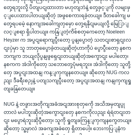
တှေ့ရဘူးလို့ ပိတျပငျထားတာ မဟုတျဘဲနဲ့ တှေ့ခှင့ျကို လမျးဖှ
င့ျပေးထားပါတယျဆိုတဲ့ အဖွစေကားရခဲ့တယျ။ ဒီတခေါကျ မ
တှေ့ရပမေဲ့ နောကျအခေါကျတှမှော တှေ့ရနိုငျမယျလို့ မြေြာျ
လင့ျစရာ ရှိပါတယျ။ ကနြျတဲ့ကိစ်စတှကေတော့ Noeleen
Heyzer က အပွငျရောကျပွီးတော့ ပွနျပွောတဲ့ သတငျးစာရှငျးလ
ငျးပှဲမှာ သူ ဘာတှပွေောခဲ့တယျဆိုတဲ့ဟာကိုပဲ ပွောပွီးတော့ နစက
ဘကျက ဘယျလိုပွနျဖွရှေငျးတယျဆိုတဲ့အကွောငျး မပါတော့၊
နစကက အဲဒါကိုတော့ သဘောတှေ့ပုံမရဘူး။ အဲဒါကိုတော့ သူတို့
တှေ အပွငျးအထနျ ကန့ျကှကျနတေယျ။ ဆိုတော့ NUG ကလ
ညျး ဒီခရီးစဉျနဲ့ ပတျသကျပွီးတော့ အပွငျးအထနျ ကနျကှကျရှု
တျခနြတေယျ။
NUG နဲ့ တခွားအတိုကျအခံအငျအားစုတှကေို အသိအမှတျပွု
တာလဲ မပါဘူးဆိုတဲ့အကွောငျးတှေ နစကကိုလညျး ရဲရဲတငျးတ
ငျး မပွောရဲဘူးဆိုပွီတော့၊ သူကို ရှုတျခကြန့ျကှကျနကွေတယျ။
ဆိုတော့ သူ့မှာလဲ အခကျအခဲတှေ ရှိတာပေါ့။ ဘေးကပြျနံက