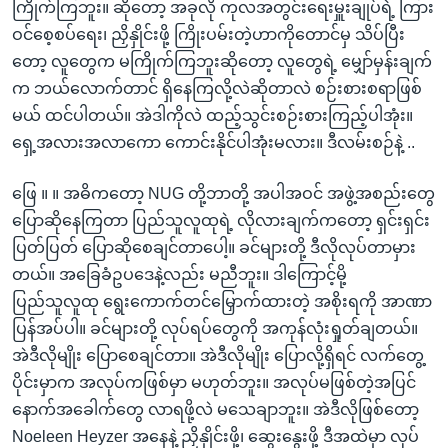
ကြိုက်ကြဘူး။ ဆိုတော့ အခုလို ကုလအတွင်းရေးမှူးချုပ်ရဲ့ ကြား
ဝင်စေ့စပ်ရေး၊ ညှိနှိုင်းဖို့ ကြိုးပမ်းတဲ့ဟာကိုတောင်မှ သိပ်ပြီး
တော့ လူတွေက မကြိုက်ကြဘူးဆိုတော့ လူတွေရဲ့ မျှော်မှန်းချက်
က ဘယ်လောက်တာင် ရှိနေကြလို့လဲဆိုတာလဲ စဉ်းစားစရာဖြစ်
မယ် ထင်ပါတယ်။ အဲဒါကိုလဲ ထည့်သွင်းစဉ်းစားကြည့်ပါအုံး။
ရှေ့အလားအလာကော ကောင်းနိုင်ပါအုံးမလား။ ဒီလမ်းစဉ်နဲ့ ..
ဖြေ ။ ။ အဓိကတော့ NUG တို့ဘာတို့ အပါအဝင် အဖွဲ့အစည်းတွေ
ပြောဆိုနေကြတာ ပြည်သူလူထုရဲ့ လိုလားချက်ကတော့ ရှင်းရှင်း
ပြတ်ပြတ် ပြောဆိုစေချင်တာပေါ့။ ခင်များတို့ ဒီလိုလုပ်တာမှား
တယ်။ အခြေခံဥပဒေနဲ့လည်း မညီဘူး။ ဒါကြောင့်မို့
ပြည်သူလူထု ရွေးကောက်တင်မြှောက်ထားတဲ့ အစိုးရကို အာဏာ
ပြန်အပ်ပါ။ ခင်များတို့ လုပ်ရပ်တွေကို အကုန်လုံးရှုတ်ချတယ်။
အဲဒီလိုမျိုး ပြောစေချင်တာ။ အဲဒီလိုမျိုး ပြောလို့ရှိရင် လက်တွေ့
ပိုင်းမှာက အလုပ်ကဖြစ်မှာ မဟုတ်ဘူး။ အလုပ်မဖြစ်တဲ့အပြင်
နောက်အခေါက်တွေ လာရဖို့လဲ မသေချာဘူး။ အဲဒီလိုဖြစ်တော့
Noeleen Heyzer အနေနဲ့ ညှိနှိုင်းဖို့၊ ဆွေးနွေးဖို့ ဒီအထဲမှာ လုပ်