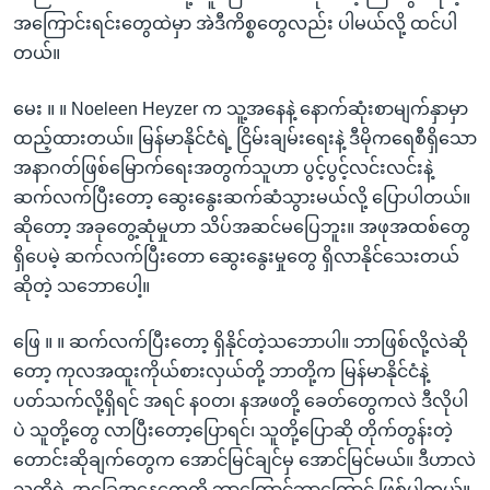
အကြောင်းရင်းတွေထဲမှာ အဲဒီကိစ္စတွေလည်း ပါမယ်လို့ ထင်ပါ
တယ်။
မေး ။ ။ Noeleen Heyzer က သူ့အနေနဲ့ နောက်ဆုံးစာမျက်နှာမှာ
ထည့်ထားတယ်။ မြန်မာနိုင်ငံရဲ့ ငြိမ်းချမ်းရေးနဲ့ ဒီမိုကရေစီရှိသော
အနာဂတ်ဖြစ်မြောက်ရေးအတွက်သူဟာ ပွင့်ပွင့်လင်းလင်းနဲ့
ဆက်လက်ပြီးတော့ ဆွေးနွေးဆက်ဆံသွားမယ်လို့ ပြောပါတယ်။
ဆိုတော့ အခုတွေ့ဆုံမှုဟာ သိပ်အဆင်မပြေဘူး။ အဖုအထစ်တွေ
ရှိပေမဲ့ ဆက်လက်ပြီးတော ဆွေးနွေးမှုတွေ ရှိလာနိုင်သေးတယ်
ဆိုတဲ့ သဘောပေါ့။
ဖြေ ။ ။ ဆက်လက်ပြီးတော့ ရှိနိုင်တဲ့သဘောပါ။ ဘာဖြစ်လို့လဲဆို
တော့ ကုလအထူးကိုယ်စားလှယ်တို့ ဘာတို့က မြန်မာနိုင်ငံနဲ့
ပတ်သက်လို့ရှိရင် အရင် နဝတ၊ နအဖတို့ ခေတ်တွေကလဲ ဒီလိုပါ
ပဲ သူတို့တွေ လာပြီးတော့ပြောရင်၊ သူတို့ပြောဆို တိုက်တွန်းတဲ့
တောင်းဆိုချက်တွေက အောင်မြင်ချင်မှ အောင်မြင်မယ်။ ဒီဟာလဲ
သူတို့ရဲ့ အခြေအနေတွေကို ဘာကြောင့်ဘာကြောင့် ဖြစ်ပါတယ်။