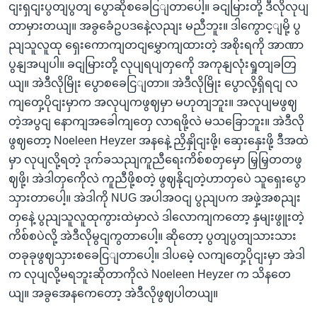
ငျးရှငျးပွတျပွတျ ပွောဆိုစခေငြျတာပေါ့။ ခငျမြားတို့ ဒီလိုလုပျ
တာမှားတယျ။ အခွခေံဥပဒနေဲ့လညျး မညီဘူး။ ဒါကွောင့ျမို့ ပွ
ညျသူလူထု ရှေးကောကျတငျမွှောကျထားတဲ့ အစိုးရကို အာဏာ
ပွနျအပျပါ။ ခငျမြားတို့ လုပျရပျတှကေို အကုနျလုံးရှုတျခတြ
ယျ။ အဲဒီလိုမြိုး ပွောစခေငြျတာ။ အဲဒီလိုမြိုး ပွောလို့ရှိရငျ လ
ကျတှေ့ပိုငျးမှာက အလုပျကဖွဈမှာ မဟုတျဘူး။ အလုပျမဖွဈ
တဲ့အပွငျ နောကျအခေါကျတှေ လာရဖို့လဲ မသခြောဘူး။ အဲဒီလို
ဖွဈတော့ Noeleen Heyzer အနနေဲ့ ညှိနှိုငျးဖို့၊ ဆှေးနှေးဖို့ ဒီအထဲ
မှာ လုပျလို့ရတဲ့ ဒုက်ခသညျကူညီရေးကိစ်စတှမှော မြှမြှတတဖွ
ဈဖို့၊ အဲဒါတှကေိုလဲ ကူညီဖို့စတဲ့ ဖွဈနိုငျတဲ့ဟာတှပေဲ သူရှေးပွော
သှားတာပေါ့။ အဲဒါကို NUG အပါအဝငျ ပွညျပက အဖှဲ့အစညျး
တှနေဲ့ ပွညျသူလူထုကွားထဲမှာလဲ ဒါလောကျကတော့ နှမျးဖွူးတဲ့
ကိစ်စပဲလို့ အဲဒီလိုမွငျကွတာပေါ့။ ဆိုတော့ ပွတျပွတျသားသား
တခုခုဖွဈသှားစခေငြျတာပေါ့။ ဒါပမေဲ့ လကျတှေ့ပိုငျးမှာ အဲဒါ
က လုပျလို့မရဘူးဆိုတာကိုလဲ Noeleen Heyzer က သိနတေ
ယျ။ အခွအေနကေတော့ အဲဒီလိုဖွဈပါတယျ။