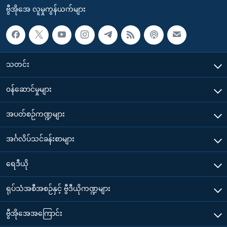
ဗွီအိုအေ လူမှုကွန်ယက်များ
သတင်း
၀န်ဆောင်မှုများ
အပတ်စဉ်ကဏ္ဍများ
အင်္ဂလိပ်သင်ခန်းစာများ
ရေဒီယို
ရုပ်သံအစီအစဉ်နှင့် ဗွီဒီယိုကဏ္ဍများ
ဗွီအိုအေအကြောင်း