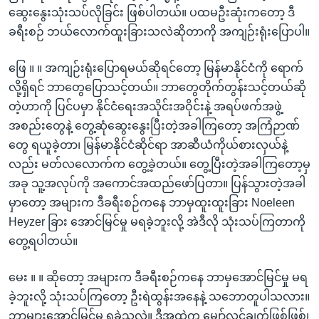
ဆွေးနွေးသုံးသပ်လိုခြင်း ဖြစ်ပါတယ်။ ပထမဦးဆုံးကတော့ ဒီ
ခရီးစဉ် ဘယ်လောက်ထူးခြားသလဲဆိုတာကို အကျဉ်းရုံးပြောပါ။
ဖြေ ။ ။ အကျဉ်းရုံးပြောရမယ်ဆိုရင်တော့ မြန်မာနိုင်ငံကို ရောက်
လို့ရှိရင် ဘာတွေပြောသင့်တယ်။ ဘာတွေတိုက်တွန်းသင့်တယ်ဆို
တဲ့ဟာကို ပြင်ပမှာ နိုင်ငံရေးအသိုင်းအဝိုင်းနဲ့ အရပ်ဖက်အဖွဲ့
အစည်းတွေနဲ့ တွေ့ဆုံဆွေးနွေးပြီးတဲ့အခါကြတော့ အကြံဉာဏ်
တွေ ရယူခဲ့တာ၊ မြန်မာနိုင်ငံဆိုင်ရာ အာဆီယံကိုယ်စားလှယ်နဲ့
လည်း မတ်လလောက်က တွေ့ခဲ့တယ်။ တွေ့ပြီးတဲ့အခါကြတော့မှ
အခု သူ့အလုပ်ကို အကောင်အထည်ဖော်ပြတာ။ ပြန်သွားတဲ့အခါ
မှာတော့ အများက ဒီခရီးစဉ်ကနေ ဘာမှထူးထူးခြား Noeleen
Heyzer ခြား အောင်မြင်မှု မရခဲ့ဘူးလို့ အဲဒီလို သုံးသပ်ကြတာကို
တွေ့ရပါတယ်။
မေး ။ ။ ဆိုတော့ အများက ဒီခရီးစဉ်ကနေ ဘာမှအောင်မြင်မှု မရ
ခဲ့ဘူးလို့ သုံးသပ်ကြတော့ ဦးရဲထွန်းအနေနဲ့ သဘောတူပါသလား။
ဘာများအောင်မြင်မှု ရခဲ့သလဲ။ ဒီအထဲက မျှော်လင့်ချက်ဖြစ်ဖြစ်၊