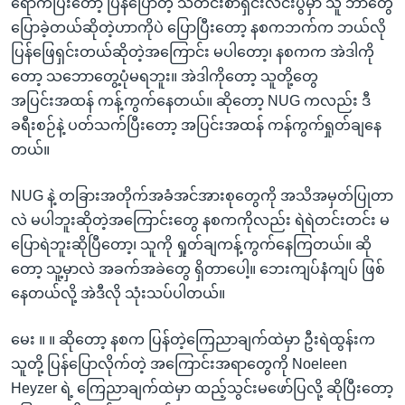
ရောက်ပြီးတော့ ပြန်ပြောတဲ့ သတင်းစာရှင်းလင်းပွဲမှာ သူ ဘာတွေ
ပြောခဲ့တယ်ဆိုတဲ့ဟာကိုပဲ ပြောပြီးတော့ နစကဘက်က ဘယ်လို
ပြန်ဖြေရှင်းတယ်ဆိုတဲ့အကြောင်း မပါတော့၊ နစကက အဲဒါကို
တော့ သဘောတွေ့ပုံမရဘူး။ အဲဒါကိုတော့ သူတို့တွေ
အပြင်းအထန် ကန့်ကွက်နေတယ်။ ဆိုတော့ NUG ကလည်း ဒီ
ခရီးစဉ်နဲ့ ပတ်သက်ပြီးတော့ အပြင်းအထန် ကန်ကွက်ရှုတ်ချနေ
တယ်။
NUG နဲ့ တခြားအတိုက်အခံအင်အားစုတွေကို အသိအမှတ်ပြုတာ
လဲ မပါဘူးဆိုတဲ့အကြောင်းတွေ နစကကိုလည်း ရဲရဲတင်းတင်း မ
ပြောရဲဘူးဆိုပြီတော့၊ သူကို ရှုတ်ချကန့်ကွက်နေကြတယ်။ ဆို
တော့ သူ့မှာလဲ အခက်အခဲတွေ ရှိတာပေါ့။ ဘေးကျပ်နံကျပ် ဖြစ်
နေတယ်လို့ အဲဒီလို သုံးသပ်ပါတယ်။
မေး ။ ။ ဆိုတော့ နစက ပြန်တဲ့ကြေညာချက်ထဲမှာ ဦးရဲထွန်းက
သူတို့ ပြန်ပြောလိုက်တဲ့ အကြောင်းအရာတွေကို Noeleen
Heyzer ရဲ့ ကြေညာချက်ထဲမှာ ထည့်သွင်းမဖော်ပြလို့ ဆိုပြီးတော့