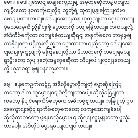
မေး ။ ။ ဒေါျအောငျဆနျးစုကွညျရဲ့ အမှုတှဆေိုတာနဲ့ ပတျသ
ကျပွီးတော့ နစကကိုယျတိုငျ သူတို့ရဲ့ ထုတျပွနျခကြျထဲမှာ
ဖောျပွထားတယျ။ ဒေါျအောငျဆနျးစုကွညျဟာ ရှေးကောကျ
ပှဲမသမာမူကို ညှိနှိုငျးဖို့ ပွောတာကို ပယျခခြဲ့တယျ။ တကယျလို့
အဲဒီကိစ်စကိုသာ လကျခံခဲ့တယျဆိုရငျ အခုကိစ်စက ဘာမှဖွဈ
လာနိုငျစရာ မရှိဘူးလို့ သူက ပွောထားတယျဆိုတော့ ဒေါျအော
ငျဆနျးစုကွညျကို မကြနေပျလို့သာ ဒီဟာတှကေို တမငျရမယျ
ရှာပွီးတော့ လုပျနတေဲ့အမှုတှဆေိုတာ သိပျပေါျလှငျနတေယျ
လို့ ယူဆစရာ ဖွဈမနဘေူးလား။
ဖွေ ။ ။ နစကဥက်ကဋ်ဌ အဲဒီလိုပွောလိုကျတဲ့ ပွောဆိုခကြျ
ကတော့ ဒါက သူပွောငျဝငျခံလိုကျတာပေါ့။ ဆိုလိုခငြျတာ
ကတော့ နိုငျငံရေးကိစ်စတှကေ အဓိကဖွဈတယျ။ ကနြျတဲ့ ဥပ
ဒကွေောငျးဆိုငျရာကိစ်စတှကေတော့ လကျအောကျခံပေါ့။
ဆိုလိုတာကတော့ မွနျမာလိုပွောမယျဆိုရငျ လူမုနျးတော့ မူသုံး
တာပေါ့။ အဲဒီလိုပဲ ပွောရမယျထငျပါတယျ။