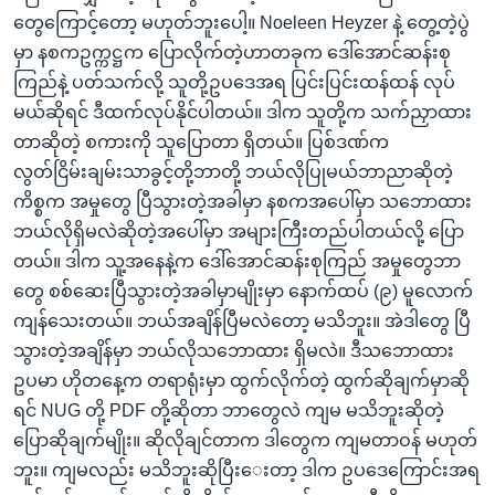
တွေကြောင့်တော့ မဟုတ်ဘူးပေါ့။ Noeleen Heyzer နဲ့ တွေ့တဲ့ပွဲ
မှာ နစကဥက္ကဋ္ဌက ပြောလိုက်တဲ့ဟာတခုက ဒေါ်အောင်ဆန်းစု
ကြည်နဲ့ ပတ်သက်လို့ သူတို့ဥပဒေအရ ပြင်းပြင်းထန်ထန် လုပ်
မယ်ဆိုရင် ဒီထက်လုပ်နိုင်ပါတယ်။ ဒါက သူတို့က သက်ညှာထား
တာဆိုတဲ့ စကားကို သူပြောတာ ရှိတယ်။ ပြစ်ဒဏ်က
လွတ်ငြိမ်းချမ်းသာခွင့်တို့ဘာတို့ ဘယ်လိုပြုမယ်ဘာညာဆိုတဲ့
ကိစ္စက အမှုတွေ ပြီသွားတဲ့အခါမှာ နစကအပေါ်မှာ သဘောထား
ဘယ်လိုရှိမလဲဆိုတဲ့အပေါ်မှာ အများကြီးတည်ပါတယ်လို့ ပြော
တယ်။ ဒါက သူ့အနေနဲ့က ဒေါ်အောင်ဆန်းစုကြည် အမှုတွေဘာ
တွေ စစ်ဆေးပြီသွားတဲ့အခါမှာမျိုးမှာ နောက်ထပ် (၉) မူလောက်
ကျန်သေးတယ်။ ဘယ်အချိန်ပြီမလဲတော့ မသိဘူး။ အဲဒါတွေ ပြီ
သွားတဲ့အချိန်မှာ ဘယ်လိုသဘောထား ရှိမလဲ။ ဒီသဘောထား
ဥပမာ ဟိုတနေ့က တရာရုံးမှာ ထွက်လိုက်တဲ့ ထွက်ဆိုချက်မှာဆို
ရင် NUG တို့ PDF တို့ဆိုတာ ဘာတွေလဲ ကျမ မသိဘူးဆိုတဲ့
ပြောဆိုချက်မျိုး။ ဆိုလိုချင်တာက ဒါတွေက ကျမတာဝန် မဟုတ်
ဘူး။ ကျမလည်း မသိဘူးဆိုပြီးေးတာ့ ဒါက ဥပဒေကြောင်းအရ