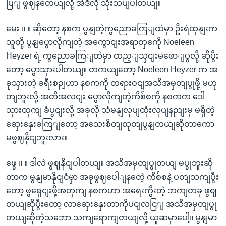
ပြျ ဖွဈနတေယျလို့ အဲဒီလို သုံးသပျပါတယျ။
မေး ။ ။ ဆိုတော့ နစက ပွနျတဲ့ကွညောခကြျထဲမှာ ဦးရဲထှနျးက
သူတို့ ပွနျပွောလိုကျတဲ့ အကွောငျးအရာတှကေို Noeleen
Heyzer ရဲ့ ကွညောခကြျထဲမှာ ထည့ျသှငျးမဖောျပွလို့ ဆိုပွီး
တော့ ပွောသှားပါတယျ။ တကယျတော့ Noeleen Heyzer က အ
ခုသှားတဲ့ ခရီးစဉျဟာ နစကကို တရားဝငျအသိအမှတျပွုဖို့ မဟု
တျဘူးလို့ အတိအလငျး ပွောလိုကျတဲ့ကိစ်စကို နစကက ဒေါ
သှားထှကျ ခံပွငျးလို့ အခုလို သံမနျလုပျထုံးလုပျနညျးမှ မရှိတဲ့
ဆှေးနှေးခကြျတော့ အသေးစိတျထုတျပွနျတယျဆိုတာကော
မဖွဈနိုငျဘူးလား။
ဖွေ ။ ။ ဒါလဲ ဖွဈနိုငျပါတယျ။ အသိအမှတျပွုတယျ မပွုဘူးဆို
တာက မွနျမာနိုငျငံမှာ အခုဖွဈပေါျနတေဲ့ ကိစ်စနဲ့ ပတျသကျပွီး
တော့ ဖွရှေငျးဖို့အတှကျ နစကဟာ အရေးကွီးတဲ့ ဘကျတခု ဖွဈ
တယျဆိုပွီးတော့ လာဆှေးနှေးတာကိုပငျလငြျ အသိအမှတျပွု
တယျဆိုတဲ့သဘော သကျရောကျတယျလို့ ယူဆမှာပေါ့။ မွနျမာ