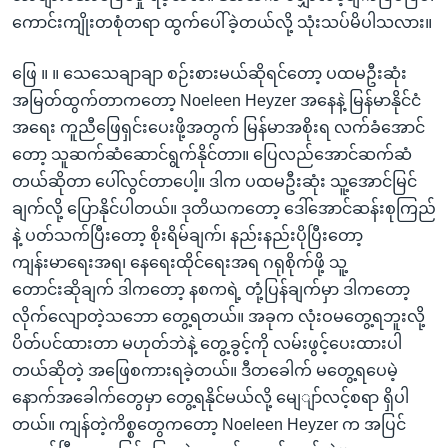
ကောင်းကျိုးတစုံတရာ ထွက်ပေါ်ခဲ့တယ်လို့ သုံးသပ်မိပါသလား။
ဖြေ ။ ။ သေသေချာချာ စဉ်းစားမယ်ဆိုရင်တော့ ပထမဦးဆုံး
အမြတ်ထွက်တာကတော့ Noeleen Heyzer အနေနဲ့ မြန်မာနိုင်ငံ
အရေး ကူညီဖြေရှင်းပေးဖို့အတွက် မြန်မာအစိုးရ လက်ခံအောင်
တော့ သူဆက်ဆံဆောင်ရွက်နိုင်တာ။ ပြေလည်အောင်ဆက်ဆံ
တယ်ဆိုတာ ပေါ်လွင်တာပေါ့။ ဒါက ပထမဦးဆုံး သူ့အောင်မြင်
ချက်လို့ ပြောနိုင်ပါတယ်။ ဒုတိယကတော့ ဒေါ်အောင်ဆန်းစုကြည်
နဲ့ ပတ်သက်ပြီးတော့ စိုးရိမ်ချက်၊ နည်းနည်းပိုပြီးတော့
ကျန်းမာရေးအရ၊ နေရေးထိုင်ရေးအရ ဂရုစိုက်ဖို့ သူ့
တောင်းဆိုချက် ဒါကတော့ နစကရဲ့ တုံ့ပြန်ချက်မှာ ဒါကတော့
လိုက်လျောတဲ့သဘော တွေ့ရတယ်။ အခုက လုံးဝမတွေ့ရဘူးလို့
ပိတ်ပင်ထားတာ မဟုတ်ဘဲနဲ့ တွေ့ခွင့်ကို လမ်းဖွင့်ပေးထားပါ
တယ်ဆိုတဲ့ အဖြေစကားရခဲ့တယ်။ ဒီတခေါက် မတွေ့ရပေမဲ့
နောက်အခေါက်တွေမှာ တွေ့ရနိုင်မယ်လို့ မျေျာ်လင့်စရာ ရှိပါ
တယ်။ ကျန်တဲ့ကိစ္စတွေကတော့ Noeleen Heyzer က အပြင်