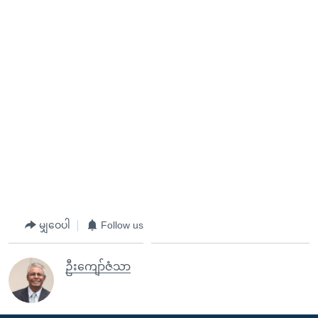
မျှဝေပါ
Follow us
ဦးကျော်ဇံသာ