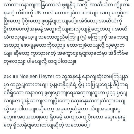
လာတာ၊ နောကျကနြတောလဲ ဖွဈနိုငျသလို၊ အာဆီယံက ကွိုးစား
နတေဲ့ ကိစ်စကို UN ကလဲ ထောကျခံထားတယျ။ လကျတှေ့ပိုက
ပြွီးတော့ ပိုပွီးတော့ ဖွဈနိုငျတယျပေါ့။ အဲဒီတော့ အာဆီယံကို
ဦးစားပေးတဲ့အနနေဲ့ အထူးကိုယျစားလှယျနဲ့ တှေ့တယျ။ အာဆီ
ယံကလုပျမယ့ျ သဘောတူညီခကြျ (၅) ခကြျကို အကောငျ
အထညျဖောျနတောကိုလညျး ထောကျခံတယျလို့ သူပွောတ
ယျ။ ဆိုတော့ ကွာသှားရတဲ့ အကွောငျးရငျးတှထေဲမှာ အဲဒီကိစ်စ
တှလေညျး ပါမယျလို့ ထငျပါတယျ။
မေး ။ ။ Noeleen Heyzer က သူ့အနနေဲ့ နောကျဆုံးစာမကြျနှာ
မှာ ထည့ျထားတယျ။ မွနျမာနိုငျငံရဲ့ ငွိမျးခမြျးရေးနဲ့ ဒီမိုကရ
စေီရှိသော အနာဂတျဖွဈမွောကျရေးအတှကျသူဟာ ပှင့ျပှင့ျ
လငျးလငျးနဲ့ ဆကျလကျပွီးတော့ ဆှေးနှေးဆကျဆံသှားမယျ
လို့ ပွောပါတယျ။ ဆိုတော့ အခုတှေ့ဆုံမှုဟာ သိပျအဆငျမပွ
ဘေူး။ အဖုအထဈတှေ ရှိပမေဲ့ ဆကျလကျပွီးတော ဆှေးနှေးမှု
တှေ ရှိလာနိုငျသေးတယျဆိုတဲ့ သဘောပေါ့။