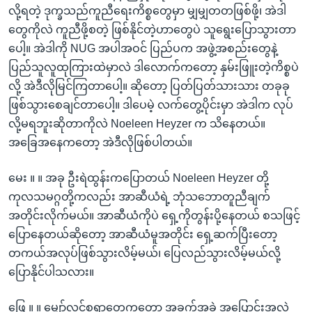
လို့ရတဲ့ ဒုက္ခသည်ကူညီရေးကိစ္စတွေမှာ မျှမျှတတဖြစ်ဖို့၊ အဲဒါ
တွေကိုလဲ ကူညီဖို့စတဲ့ ဖြစ်နိုင်တဲ့ဟာတွေပဲ သူရွေးပြောသွားတာ
ပေါ့။ အဲဒါကို NUG အပါအဝင် ပြည်ပက အဖွဲ့အစည်းတွေနဲ့
ပြည်သူလူထုကြားထဲမှာလဲ ဒါလောက်ကတော့ နှမ်းဖြူးတဲ့ကိစ္စပဲ
လို့ အဲဒီလိုမြင်ကြတာပေါ့။ ဆိုတော့ ပြတ်ပြတ်သားသား တခုခု
ဖြစ်သွားစေချင်တာပေါ့။ ဒါပေမဲ့ လက်တွေ့ပိုင်းမှာ အဲဒါက လုပ်
လို့မရဘူးဆိုတာကိုလဲ Noeleen Heyzer က သိနေတယ်။
အခြေအနေကတော့ အဲဒီလိုဖြစ်ပါတယ်။
မေး ။ ။ အခု ဦးရဲထွန်းကပြောတယ် Noeleen Heyzer တို့
ကုလသမဂ္ဂတို့ကလည်း အာဆီယံရဲ့ ဘုံသဘောတူညီချက်
အတိုင်းလိုက်မယ်။ အာဆီယံကိုပဲ ရှေ့ကိုတွန်းပို့နေတယ် စသဖြင့်
ပြောနေတယ်ဆိုတော့ အာဆီယံမူအတိုင်း ရှေ့ဆက်ပြီးတော့
တကယ်အလုပ်ဖြစ်သွားလိမ့်မယ်၊ ပြေလည်သွားလိမ့်မယ်လို့
ပြောနိုင်ပါသလား။
ဖြေ ။ ။ မျှော်လင့်စရာတွေကတော့ အခက်အခဲ အပြောင်းအလဲ