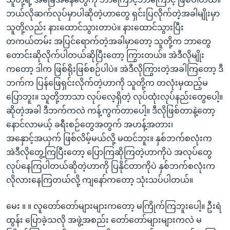
ဘယ်လိုဆက်လုပ်မှာပါဆိုတဲ့ဟာတွေ ရှင်းပြလိုက်တဲ့အခါမျိုးမှာ
သူတို့လည်း နားထောင်သွားတာပဲ။ နားထောင်သွားပြီး
တကယ်တမ်း အပြင်ရောက်တဲ့အခါမှာတော့ သူတို့က ဘာတွေ
တောင်းဆိုလိုက်ပါတယ်ဆိုပြီးတော့ ကြွားတယ်။ အဲဒီလိုမျိုး
ကတော့ ဒါက ဖြစ်ရိုးဖြစ်စဉ်ပါပဲ။ အဲဒီလိုကြွားတဲ့အခါကြတော့ ဒီ
ဘက်က ပြန်ဖြေရှင်းလိုက်တဲ့ဟာကို သူတို့က တလုံးမှထည့်မ
ပြောဘူး။ သူတို့ဘာသာ လုပ်လေ့ရှိတဲ့ လုပ်ထုံးလုပ်နည်းတွေပေါ့။
ဆိုတဲ့အခါ ဒီဘက်ကလဲ ကန့်ကွက်တာပေါ့။ ဒီလိုဖြစ်တာနဲ့တော့
နောင်လာမယ့် ခရီးစဉ်တွေအတွက် အဟန့်အတား၊
အနှောင့်အယှက် ဖြစ်လိမ့်မယ်လို့ မထင်ဘူး။ နှစ်ဘက်စလုံးက
အဲဒီလိုတွေ့ကြပြီးတော့ ပြောကြဆိုကြတဲ့ဟာကိုပဲ အလုပ်တွေ
လုပ်နေကြပါတယ်ဆိုတဲ့ဟာကို ပြနိုင်တာကိုပဲ နှစ်ဘက်စလုံးက
လိုလားနေကြတယ်လို့ ကျနော်ကတော့ သုံးသပ်ပါတယ်။
မေး ။ ။ လူတော်တော်များများကတော့ မကြိုက်ကြဘူးပေါ့။ ဦးရဲ
ထွန်း ပြောခဲ့သလို အဖွဲ့အစည်း တော်တော်များများကလဲ မ