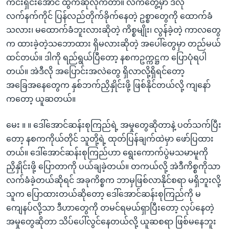
ကင်းရှင်းအောင် ထွက်ဆိုလိုက်တာ။ လက်တွေ့မှာ ဒီလို
လက်နက်ကိုင် ပြန်လည်တိုက်ခိုက်နေတဲ့ ဥစ္စာတွေကို ထောက်ခံ
သလား၊ မထောက်ခံဘူးလားဆိုတဲ့ ကိစ္စမျိုး၊ လွန်ခဲ့တဲ့ ကာလတွေ
က ထားခဲ့တဲ့သဘောထား ရှိမလားဆိုတဲ့ အပေါ်တွေမှာ တည်မယ်
ထင်တယ်။ ဒါကို ရည်ရွယ်ပြီတော့ နစကဥက္ကဋ္ဌက ပြောပုံရပါ
တယ်။ အဲဒီလို အပြောင်းအလဲတွေ ရှိလာလို့ရှိရင်တော့
အခြေအနေတွေက နှစ်ဘက်ညှိနှိုင်းဖို့ ဖြစ်နိုင်တယ်လို့ ကျနော်
ကတော့ ယူဆတယ်။
မေး ။ ။ ဒေါ်အောင်ဆန်းစုကြည်ရဲ့ အမှုတွေဆိုတာနဲ့ ပတ်သက်ပြီး
တော့ နစကကိုယ်တိုင် သူတို့ရဲ့ ထုတ်ပြန်ချက်ထဲမှာ ဖော်ပြထား
တယ်။ ဒေါ်အောင်ဆန်းစုကြည်ဟာ ရွေးကောက်ပွဲမသမာမူကို
ညှိနှိုင်းဖို့ ပြောတာကို ပယ်ချခဲ့တယ်။ တကယ်လို့ အဲဒီကိစ္စကိုသာ
လက်ခံခဲ့တယ်ဆိုရင် အခုကိစ္စက ဘာမှဖြစ်လာနိုင်စရာ မရှိဘူးလို့
သူက ပြောထားတယ်ဆိုတော့ ဒေါ်အောင်ဆန်းစုကြည်ကို မ
ကျေနပ်လို့သာ ဒီဟာတွေကို တမင်ရမယ်ရှာပြီးတော့ လုပ်နေတဲ့
အမှုတွေဆိုတာ သိပ်ပေါ်လွင်နေတယ်လို့ ယူဆစရာ ဖြစ်မနေဘူး