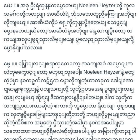
မေး ။ ။ အခု ဦးရဲထှနျးကပွောတယျ Noeleen Heyzer တို့ ကုလ
သမဂ်ဂတို့ကလညျး အာဆီယံရဲ့ ဘုံသဘောတူညီခကြျအတိုငျး
လိုကျမယျ။ အာဆီယံကိုပဲ ရှေ့ကိုတှနျးပို့နတေယျ စသဖွင့ျ
ပွောနတေယျဆိုတော့ အာဆီယံမူအတိုငျး ရှေ့ဆကျပွီးတော့ တ
ကယျအလုပျဖွဈသှားလိမ့ျမယျ၊ ပွလေညျသှားလိမ့ျမယျလို့
ပွောနိုငျပါသလား။
ဖွေ ။ ။ မြှောျလင့ျစရာတှကေတော့ အခကျအခဲ အပွောငျးအ
လဲတှကွေောင့ျတော့ မဟုတျဘူးပေါ့။ Noeleen Heyzer နဲ့ တှေ့
တဲ့ပှဲမှာ နစကဥက်ကဋ်ဌက ပွောလိုကျတဲ့ဟာတခုက ဒေါျအော
ငျဆနျးစုကွညျနဲ့ ပတျသကျလို့ သူတို့ဥပဒအေရ ပွငျးပွငျးထနျ
ထနျ လုပျမယျဆိုရငျ ဒီထကျလုပျနိုငျပါတယျ။ ဒါက သူတို့က
သကျညှာထားတာဆိုတဲ့ စကားကို သူပွောတာ ရှိတယျ။ ပွဈဒဏျ
က လှတျငွိမျးခမြျးသာခှင့ျတို့ဘာတို့ ဘယျလိုပွုမယျဘာညာ
ဆိုတဲ့ကိစ်စက အမှုတှေ ပွီသှားတဲ့အခါမှာ နစကအပေါျမှာ
သဘောထား ဘယျလိုရှိမလဲဆိုတဲ့အပေါျမှာ အမြားကွီးတညျပါ
တယျလို့ ပွောတယျ။ ဒါက သူ့အနနေဲ့က ဒေါျအောငျဆနျးစုကွ