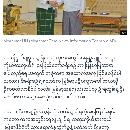
အ
သုတပဒေသာ အင်္ဂလိပ်စာ
ညွန်း
Learning English
စာမျက်နှာ
သို့
ဗွီအိုအေ လူမှုကွန်ယက်များ
ကျော်
ကြည့်
Myanmar UN (Myanmar True News Information Team via AP)
ရန်
ဘာသာစကားများ
ရှာဖွေ
ဝေဖန်ရှုတ်ချမှုတွေ ရှိနေတဲ့ ကုလအတွင်းရေးမှူးချုပ် အထူး
ရန်
ကိုယ်စားလှယ်ရဲ့ နေပြည်တော်ခရီးစဉ်ဟာ မြန်မာ့ပြဿနာ
နေရာ
ပြေလည်ရေးအတွက် တစုံတရာ အထောက်အကူ ဖြစ်စေနိုင်ပါ
သို့
သလား။ ဒီခရီးစဉ်ရဲ့ရလာဒ်က မြန်မာ့ပဋိပက္ခအပေါ် ဘယ်လို
ကျော်
ရိုက်ခတ်လာနိုင်ပါသလဲ။ မြန်မာ့အရေးသုံးသပ်သူ ဦးရဲထွန်းနဲ့ ဦး
ရန်
ကျော်ဇံသာ ဆွေးနွေးသုံးသပ်ထားပါတယ်။
မေး ။ ။ ဒီကနေ့ ဦးရဲထွန်းကို ဆက်သွယ်ရတဲ့အကြောင်းရင်း
ကတော့ ကုလအတွင်းရေးမှူးချုပ်ရဲ့ အထူးကိုယ်စားလှယ်
မြန်မာနိုင်ငံကို သွားရောက်ခဲ့တဲ့ကိစ္စနဲ့ ပတ်သက်ပြီးတော့