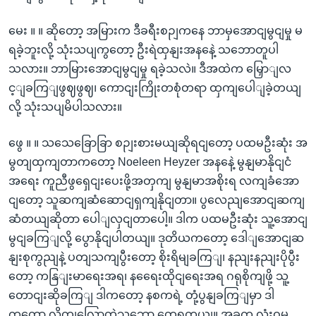
မေး ။ ။ ဆိုတော့ အမြားက ဒီခရီးစဉျကနေ ဘာမှအောငျမွငျမှု မ
ရခဲ့ဘူးလို့ သုံးသပျကွတော့ ဦးရဲထှနျးအနနေဲ့ သဘောတူပါ
သလား။ ဘာမြားအောငျမွငျမှု ရခဲ့သလဲ။ ဒီအထဲက မြှောျလ
င့ျခကြျဖွဈဖွဈ၊ ကောငျးကြိုးတစုံတရာ ထှကျပေါျခဲ့တယျ
လို့ သုံးသပျမိပါသလား။
ဖွေ ။ ။ သသေခြောခြာ စဉျးစားမယျဆိုရငျတော့ ပထမဦးဆုံး အ
မွတျထှကျတာကတော့ Noeleen Heyzer အနနေဲ့ မွနျမာနိုငျငံ
အရေး ကူညီဖွရှေငျးပေးဖို့အတှကျ မွနျမာအစိုးရ လကျခံအော
ငျတော့ သူဆကျဆံဆောငျရှကျနိုငျတာ။ ပွလေညျအောငျဆကျ
ဆံတယျဆိုတာ ပေါျလှငျတာပေါ့။ ဒါက ပထမဦးဆုံး သူ့အောငျ
မွငျခကြျလို့ ပွောနိုငျပါတယျ။ ဒုတိယကတော့ ဒေါျအောငျဆ
နျးစုကွညျနဲ့ ပတျသကျပွီးတော့ စိုးရိမျခကြျ၊ နညျးနညျးပိုပွီး
တော့ ကနြျးမာရေးအရ၊ နရေေးထိုငျရေးအရ ဂရုစိုကျဖို့ သူ့
တောငျးဆိုခကြျ ဒါကတော့ နစကရဲ့ တုံ့ပွနျခကြျမှာ ဒါ
ကတော့ လိုကျလြောတဲ့သဘော တှေ့ရတယျ။ အခုက လုံးဝမ