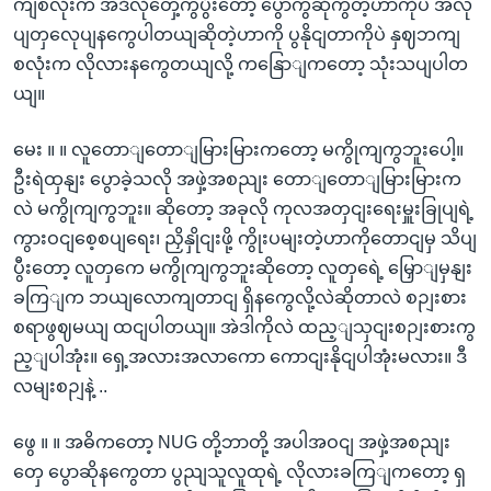
ကျစလုံးက အဲဒီလိုတှေ့ကွပွီးတော့ ပွောကွဆိုကွတဲ့ဟာကိုပဲ အလု
ပျတှလေုပျနကွေပါတယျဆိုတဲ့ဟာကို ပွနိုငျတာကိုပဲ နှဈဘကျ
စလုံးက လိုလားနကွေတယျလို့ ကနြောျကတော့ သုံးသပျပါတ
ယျ။
မေး ။ ။ လူတောျတောျမြားမြားကတော့ မကွိုကျကွဘူးပေါ့။
ဦးရဲထှနျး ပွောခဲ့သလို အဖှဲ့အစညျး တောျတောျမြားမြားက
လဲ မကွိုကျကွဘူး။ ဆိုတော့ အခုလို ကုလအတှငျးရေးမှူးခြုပျရဲ့
ကွားဝငျစေ့စပျရေး၊ ညှိနှိုငျးဖို့ ကွိုးပမျးတဲ့ဟာကိုတောငျမှ သိပျ
ပွီးတော့ လူတှကေ မကွိုကျကွဘူးဆိုတော့ လူတှရေဲ့ မြှောျမှနျး
ခကြျက ဘယျလောကျတာငျ ရှိနကွေလို့လဲဆိုတာလဲ စဉျးစား
စရာဖွဈမယျ ထငျပါတယျ။ အဲဒါကိုလဲ ထည့ျသှငျးစဉျးစားကွ
ည့ျပါအုံး။ ရှေ့အလားအလာကော ကောငျးနိုငျပါအုံးမလား။ ဒီ
လမျးစဉျနဲ့ ..
ဖွေ ။ ။ အဓိကတော့ NUG တို့ဘာတို့ အပါအဝငျ အဖှဲ့အစညျး
တှေ ပွောဆိုနကွေတာ ပွညျသူလူထုရဲ့ လိုလားခကြျကတော့ ရှ