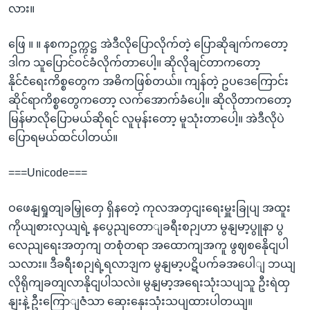
လား။
ဖြေ ။ ။ နစကဥက္ကဋ္ဌ အဲဒီလိုပြောလိုက်တဲ့ ပြောဆိုချက်ကတော့
ဒါက သူပြောင်ဝင်ခံလိုက်တာပေါ့။ ဆိုလိုချင်တာကတော့
နိုင်ငံရေးကိစ္စတွေက အဓိကဖြစ်တယ်။ ကျန်တဲ့ ဥပဒေကြောင်း
ဆိုင်ရာကိစ္စတွေကတော့ လက်အောက်ခံပေါ့။ ဆိုလိုတာကတော့
မြန်မာလိုပြောမယ်ဆိုရင် လူမုန်းတော့ မူသုံးတာပေါ့။ အဲဒီလိုပဲ
ပြောရမယ်ထင်ပါတယ်။
===Unicode===
ဝဖေနျရှုတျခမြှုတှေ ရှိနတေဲ့ ကုလအတှငျးရေးမှူးခြုပျ အထူး
ကိုယျစားလှယျရဲ့ နပွေညျတောျခရီးစဉျဟာ မွနျမာ့ပွူနာ ပွ
လေညျရေးအတှကျ တစုံတရာ အထောကျအကူ ဖွဈစနေိုငျပါ
သလား။ ဒီခရီးစဉျရဲ့ရလာဒျက မွနျမာ့ပဋိပက်ခအပေါျ ဘယျ
လိုရိုကျခတျလာနိုငျပါသလဲ။ မွနျမာ့အရေးသုံးသပျသူ ဦးရဲထှ
နျးနဲ့ ဦးကြောျဇံသာ ဆှေးနှေးသုံးသပျထားပါတယျ။