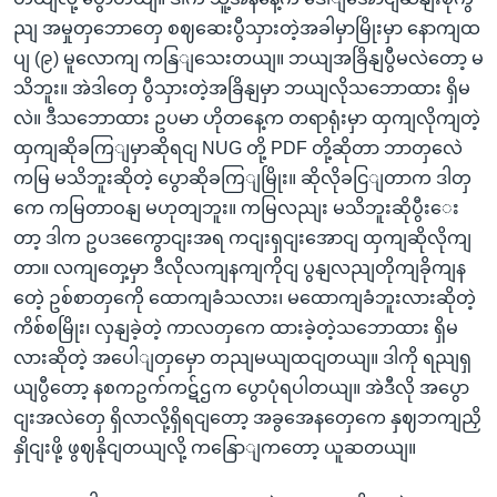
ညျ အမှုတှဘောတှေ စဈဆေးပွီသှားတဲ့အခါမှာမြိုးမှာ နောကျထ
ပျ (၉) မူလောကျ ကနြျသေးတယျ။ ဘယျအခြိနျပွီမလဲတော့ မ
သိဘူး။ အဲဒါတှေ ပွီသှားတဲ့အခြိနျမှာ ဘယျလိုသဘောထား ရှိမ
လဲ။ ဒီသဘောထား ဥပမာ ဟိုတနေ့က တရာရုံးမှာ ထှကျလိုကျတဲ့
ထှကျဆိုခကြျမှာဆိုရငျ NUG တို့ PDF တို့ဆိုတာ ဘာတှလေဲ
ကမြ မသိဘူးဆိုတဲ့ ပွောဆိုခကြျမြိုး။ ဆိုလိုခငြျတာက ဒါတှ
ကေ ကမြတာဝနျ မဟုတျဘူး။ ကမြလညျး မသိဘူးဆိုပွီးေး
တာ့ ဒါက ဥပဒကွေောငျးအရ ကငျးရှငျးအောငျ ထှကျဆိုလိုကျ
တာ။ လကျတှေ့မှာ ဒီလိုလကျနကျကိုငျ ပွနျလညျတိုကျခိုကျန
တေဲ့ ဥစ်စာတှကေို ထောကျခံသလား၊ မထောကျခံဘူးလားဆိုတဲ့
ကိစ်စမြိုး၊ လှနျခဲ့တဲ့ ကာလတှကေ ထားခဲ့တဲ့သဘောထား ရှိမ
လားဆိုတဲ့ အပေါျတှမှော တညျမယျထငျတယျ။ ဒါကို ရညျရှ
ယျပွီတော့ နစကဥက်ကဋ်ဌက ပွောပုံရပါတယျ။ အဲဒီလို အပွော
ငျးအလဲတှေ ရှိလာလို့ရှိရငျတော့ အခွအေနတှေကေ နှဈဘကျညှိ
နှိုငျးဖို့ ဖွဈနိုငျတယျလို့ ကနြောျကတော့ ယူဆတယျ။