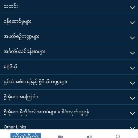
သတင်း
၀န်ဆောင်မှုများ
အပတ်စဉ်ကဏ္ဍများ
အင်္ဂလိပ်သင်ခန်းစာများ
ရေဒီယို
ရုပ်သံအစီအစဉ်နှင့် ဗွီဒီယိုကဏ္ဍများ
ဗွီအိုအေအကြောင်း
ဗွီအိုအေ မိုဘိုင်းလ်အက်ပ်များ ဒေါင်းလုတ်ယူရန်
Other Links
တိုက်ရိုက်