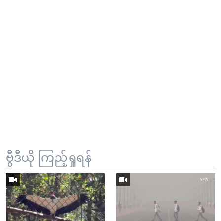
ဗွီဒီယို ကြည့်ရှုရန်