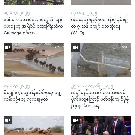
၁၄ မတ္၊ ၂၀၂၅
၁၄ မတ္၊ ၂၀၂၅
ဒဏ်ရာရတောကောင်တွေကို ပြုစု
လေထုညစ်ညမ်းမှုကြောင့် နှစ်စဥ်
ပေးနေတဲ့ အမြဲစိမ်းတောကြီးထဲက
လူ ၇ သန်းကျော် သေဆုံးနေ
Guiraoga စင်တာ
(WHO)
၀၃ မတ္၊ ၂၀၂၅
၂၅ ေဖေဖာ္၀ါရီ၊ ၂၀၂၅
ဇီဝမျိုးကွဲတွေထိန်းသိမ်းရေး ရှေ့
အချိုရည်သောက်ပလတ်စတစ်
လမ်းစဥ်တွေ ကုလချမှတ်
ပိုက်တွေကြောင့် ပတ်ဝန်းကျင်ပိုမို
ညစ်ညမ်းလာနေ