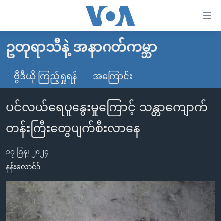
သုံး
ရ
လွယ်ကူ
ဥတုရာသီနဲ့ အနာဂတ်ကမ္ဘာ
မူလစာမျက်နှာ
စေ
မြန်မာ
ဗွီဒီယို ကြည့်ရှုရန်
အကြောင်း
သည့်
ကမ္ဘာ့သတင်းများ
Link
ပင်လယ်ရေပူနွေးမှုကြောင့် သန္တာကျောက်
ဗွီဒီယို
နိုင်ငံတကာ
များ
သတင်းလွတ်လပ်ခွင့်
အမေရိကန်
တန်းကြီးတွေပျက်စီးလာနေ
ပင်မ
ရပ်ဝန်းတခု လမ်းတခု အလွန်
တရုတ်
အကြောင်းအရာ
၁၇ ဇြန္၊ ၂၀၂၄
သို့
အင်္ဂလိပ်စာလေ့လာမယ်
အစ္စရေး-ပါလက်စတိုင်း
နန်းလောင်ဝ်
ကျော်
အပတ်စဉ်ကဏ္ဍများ
အမေရိကန်သုံးအီဒီယံ
ကြည့်
ရေဒီယိုနှင့်ရုပ်သံ အချက်အလက်များ
မကြေးမုံရဲ့ အင်္ဂလိပ်စာ
ရေဒီယို
ရန်
ပင်မ
ရေဒီယို/တီဗွီအစီအစဉ်
ရုပ်ရှင်ထဲက အင်္ဂလိပ်စာ
တီဗွီ