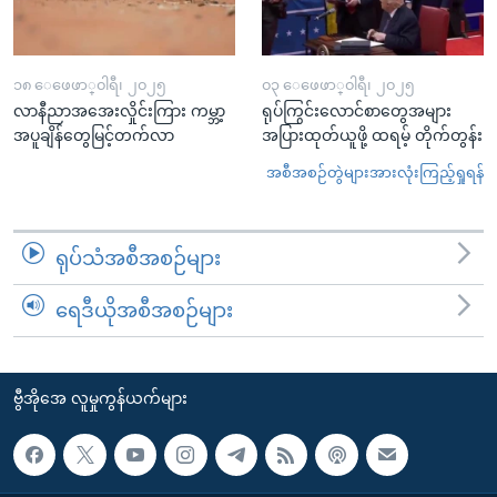
၁၈ ေဖေဖာ္၀ါရီ၊ ၂၀၂၅
၀၃ ေဖေဖာ္၀ါရီ၊ ၂၀၂၅
လာနီညာအအေးလှိုင်းကြား ကမ္ဘာ့
ရုပ်ကြွင်းလောင်စာတွေအများ
အပူချိန်တွေမြင့်တက်လာ
အပြားထုတ်ယူဖို့ ထရမ့် တိုက်တွန်း
အစီအစဉ်တွဲများအားလုံးကြည့်ရှုရန်
ရုပ်သံအစီအစဉ်များ
ရေဒီယိုအစီအစဉ်များ
ဗွီအိုအေ လူမှုကွန်ယက်များ