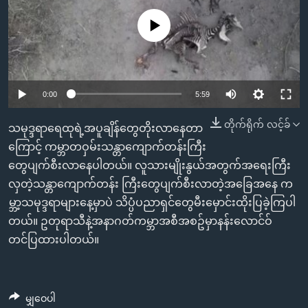
အ
သုတပဒေသာ အင်္ဂလိပ်စာ
ညွန်း
Learning English
No media source currently available
စာမျက်နှာ
သို့
ဗွီအိုအေ လူမှုကွန်ယက်များ
ကျော်
0:00
5:59
ကြည့်
ရန်
တိုက်ရိုက် လင့်ခ်
ဘာသာစကားများ
သမုဒ္ဒရာရေထုရဲ့အပူချိန်တွေတိုးလာနေတာ
ရှာဖွေ
ကြောင့် ကမ္ဘာတဝှမ်းသန္တာကျောက်တန်းကြီး
ရန်
တွေပျက်စီးလာနေပါတယ်။ လူသားမျိုးနွယ်အတွက်အရေးကြီး
နေရာ
လှတဲ့သန္တာကျောက်တန်း ကြီးတွေပျက်စီးလာတဲ့အခြေအနေ က
သို့
မ္ဘာ့သမုဒ္ဒရာများနေ့မှာပဲ သိပ္ပံပညာရှင်တွေမီးမှောင်းထိုးပြခဲ့ကြပါ
ကျော်
တယ်။ ဥတုရာသီနဲ့အနာဂတ်ကမ္ဘာအစီအစဥ်မှာနန်းလောင်ဝ်
ရန်
တင်ပြထားပါတယ်။
မျှဝေပါ