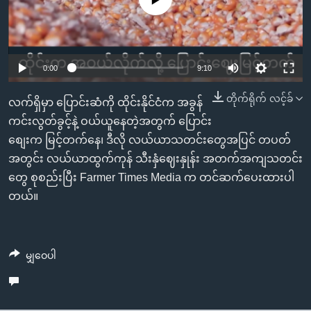
အ
သုတပဒေသာ အင်္ဂလိပ်စာ
ညွန်း
Learning English
စာမျက်နှာ
သို့
ဗွီအိုအေ လူမှုကွန်ယက်များ
0:00
9:10
ကျော်
ကြည့်
တိုက်ရိုက် လင့်ခ်
လက်ရှိမှာ ပြောင်းဆံကို ထိုင်းနိုင်ငံက အခွန်
ရန်
ကင်းလွတ်ခွင့်နဲ့ ဝယ်ယူနေတဲ့အတွက် ပြောင်း
ဘာသာစကားများ
ရှာဖွေ
စျေးက မြင့်တက်နေ၊ ဒီလို လယ်ယာသတင်းတွေအပြင် တပတ်
ရန်
အတွင်း လယ်ယာထွက်ကုန် သီးနှံဈေးနှုန်း အတက်အကျသတင်း
နေရာ
တွေ စုစည်းပြီး Farmer Times Media က တင်ဆက်ပေးထားပါ
သို့
တယ်။
ကျော်
ရန်
မျှဝေပါ