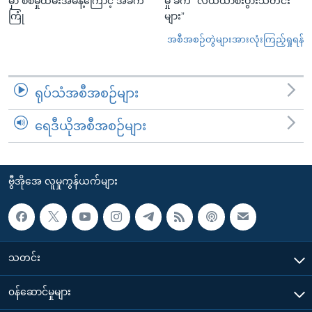
မှာ စစ်မှုထမ်းအမိန့်ကြောင့် အခက်
မှု ခက် “လယ်ယာစီးပွားသတင်း
ကြုံ
များ”
အစီအစဉ်တွဲများအားလုံးကြည့်ရှုရန်
ရုပ်သံအစီအစဉ်များ
ရေဒီယိုအစီအစဉ်များ
ဗွီအိုအေ လူမှုကွန်ယက်များ
သတင်း
၀န်ဆောင်မှုများ