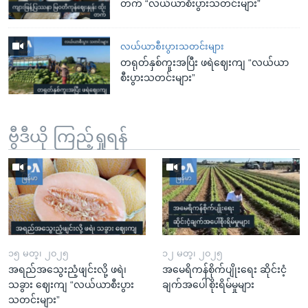
တက် “လယ်ယာစီးပွားသတင်းများ”
လယ်ယာစီးပွားသတင်းများ
တရုတ်နှစ်ကူးအပြီး ဖရဲဈေးကျ “လယ်ယာ
စီးပွားသတင်းများ”
ဗွီဒီယို ကြည့်ရှုရန်
၁၅ မတ္၊ ၂၀၂၅
၁၂ မတ္၊ ၂၀၂၅
အရည်အသွေးညံ့ဖျင်းလို့ ဖရဲ၊
အမေရိကန်စိုက်ပျိုးရေး ဆိုင်းငံ့
သခွား ဈေးကျ “လယ်ယာစီးပွား
ချက်အပေါ်စိုးရိမ်မှုများ
သတင်းများ”