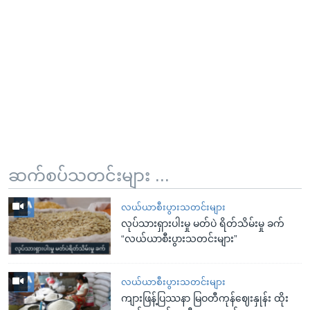
ဆက်စပ်သတင်းများ ...
လယ်ယာစီးပွားသတင်းများ
လုပ်သားရှားပါးမှု မတ်ပဲ ရိတ်သိမ်းမှု ခက်
“လယ်ယာစီးပွားသတင်းများ”
လယ်ယာစီးပွားသတင်းများ
ကျားဖြန့်ပြဿနာ မြဝတီကုန်ဈေးနှုန်း ထိုး