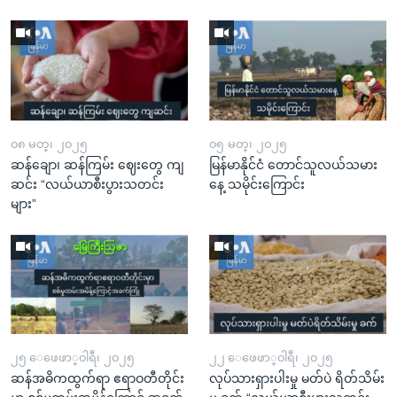
၀၈ မတ္၊ ၂၀၂၅
၀၅ မတ္၊ ၂၀၂၅
ဆန်ချော၊ ဆန်ကြမ်း ဈေးတွေ ကျ
မြန်မာနိုင်ငံ တောင်သူလယ်သမား
ဆင်း “လယ်ယာစီးပွားသတင်း
နေ့ သမိုင်းကြောင်း
များ”
၂၅ ေဖေဖာ္၀ါရီ၊ ၂၀၂၅
၂၂ ေဖေဖာ္၀ါရီ၊ ၂၀၂၅
ဆန်အဓိကထွက်ရာ ဧရာဝတီတိုင်း
လုပ်သားရှားပါးမှု မတ်ပဲ ရိတ်သိမ်း