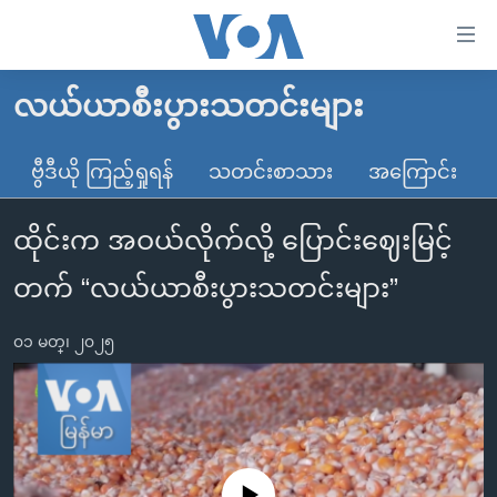
သုံး
ရ
လွယ်ကူ
လယ်ယာစီးပွားသတင်းများ
မူလစာမျက်နှာ
စေ
မြန်မာ
ဗွီဒီယို ကြည့်ရှုရန်
သတင်းစာသား
အကြောင်း
သည့်
ကမ္ဘာ့သတင်းများ
Link
ထိုင်းက အဝယ်လိုက်လို့ ပြောင်းဈေးမြင့်
ဗွီဒီယို
နိုင်ငံတကာ
များ
သတင်းလွတ်လပ်ခွင့်
အမေရိကန်
တက် “လယ်ယာစီးပွားသတင်းများ”
ပင်မ
ရပ်ဝန်းတခု လမ်းတခု အလွန်
တရုတ်
အကြောင်းအရာ
၀၁ မတ္၊ ၂၀၂၅
သို့
အင်္ဂလိပ်စာလေ့လာမယ်
အစ္စရေး-ပါလက်စတိုင်း
ကျော်
အပတ်စဉ်ကဏ္ဍများ
အမေရိကန်သုံးအီဒီယံ
ကြည့်
ရေဒီယိုနှင့်ရုပ်သံ အချက်အလက်များ
မကြေးမုံရဲ့ အင်္ဂလိပ်စာ
ရေဒီယို
ရန်
ပင်မ
ရေဒီယို/တီဗွီအစီအစဉ်
ရုပ်ရှင်ထဲက အင်္ဂလိပ်စာ
တီဗွီ
No media source currently available