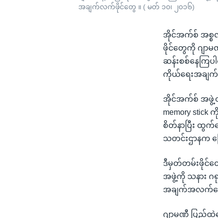
အချက်လက်ဖိုင်တွေ ။ ( မတ် ၁၀၊ ၂၀၁၆)
အိုင်အက်စ် အစ္
ဖိုင်တွေကို ဂျာ
ဆန်းစစ်နေကြပါတ
ကိုယ်ရေးအချက
အိုင်အက်စ် အဖွ
memory stick ကိ
စိတ်နာပြီး ထွ
သတင်းဌာနက ပ
ဒီမှတ်တမ်းဖိုင်တ
အဖွဲ့ကို သနား 
အချက်အလက်တွေ 
ဂျာမဏီ ပြည်ထဲ