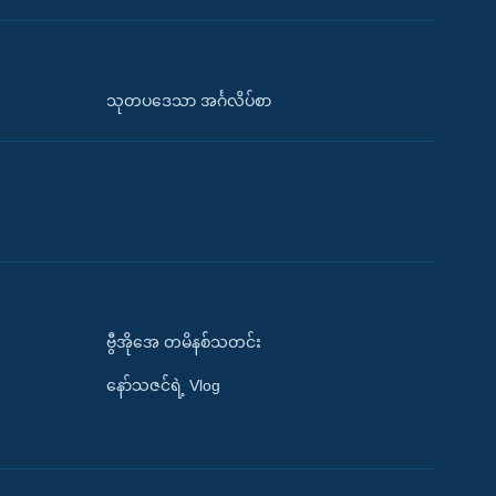
သုတပဒေသာ အင်္ဂလိပ်စာ
ဗွီအိုအေ တမိနစ်သတင်း
နော်သဇင်ရဲ့ Vlog