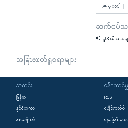
မျှဝေပါ
ဆက်စပ်သတင
ှုIS ဆီက အချ
အခြားဖတ်ရှုစရာများ
သတင်း
၀န်ဆောင်မှ
မြန်မာ
RSS
နိုင်ငံတကာ
ပေါ့ဒ်ကတ်စ်
အမေရိကန်
နေ့စဉ်အီးမေ