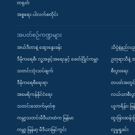
တရုတ်
အစ္စရေး-ပါလက်စတိုင်း
အပတ်စဉ်ကဏ္ဍများ
အယ်ဒီတာနဲ့ ဆွေးနွေးခန်း
သိပ္ပံနဲ့နည်း
ဒီမိုကရေစီ၊ လူ့အခွင့်အရေးနှင့် ခေတ်ပြိုင်ကမ္ဘာ
ဥတုရာသီနဲ့ 
သတင်းသုံးသပ်ချက်
စီးပွားရေး
ဒီမိုကရေစီရေးရာ
တပတ်အတွင်
အမေရိကန်နိုင်ငံရေး
လယ်ယာစီးပွ
သတင်းထောက်မှတ်စု
ယူကရိန်း၊ မြန
ကမ္ဘာ့သတင်းမီဒီယာထဲက မြန်မာ
ထူးခြားဆန်း
ကမ္ဘာ့ မြန်မာ့ မီဒီယာမြင်ကွင်း
လူမှုရှုခင်း