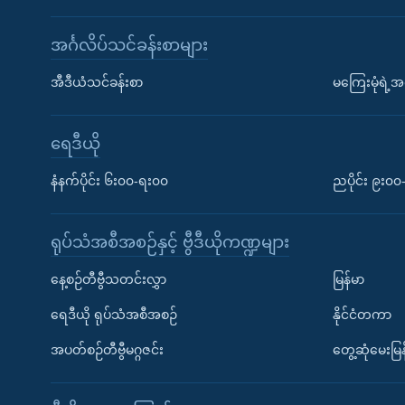
အင်္ဂလိပ်သင်ခန်းစာများ
အီဒီယံသင်ခန်းစာ
မကြေးမုံရဲ့အင
ရေဒီယို
နံနက်ပိုင်း ၆း၀၀-ရး၀၀
ညပိုင်း ၉း၀
ရုပ်သံအစီအစဉ်နှင့် ဗွီဒီယိုကဏ္ဍများ
နေ့စဉ်တီဗွီသတင်းလွှာ
မြန်မာ
ရေဒီယို ရုပ်သံအစီအစဉ်
နိုင်ငံတကာ
အပတ်စဉ်တီဗွီမဂ္ဂဇင်း
တွေ့ဆုံမေးမြန