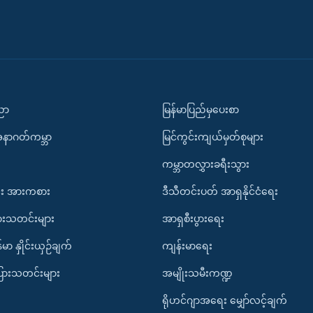
ပညာ
မြန်မာပြည်မှပေးစာ
အနာဂတ်ကမ္ဘာ
မြင်ကွင်းကျယ်မှတ်စုများ
ကမ္ဘာတလွှားခရီးသွား
း အားကစား
ဒီသီတင်းပတ် အာရှနိုင်ငံရေး
ားသတင်းများ
အာရှစီးပွားရေး
်မာ နှိုင်းယှဉ်ချက်
ကျန်းမာရေး
ပြားသတင်းများ
အမျိုးသမီးကဏ္ဍ
ရိုဟင်ဂျာအရေး မျှော်လင့်ချက်