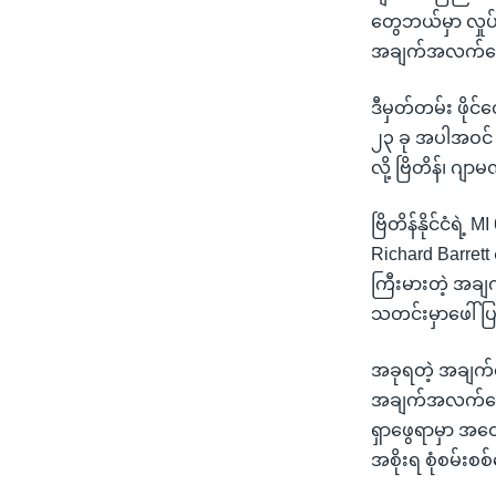
တွေဘယ်မှာ လှုပ်
အချက်အလက်တွေကန
ဒီမှတ်တမ်း ဖိုင်
၂၃ ခု အပါအဝင် န
လို့ ဗြိတိန်၊ 
ဗြိတိန်နိုင်ငံ
Richard Barret
ကြီးမားတဲ့ အချက
သတင်းမှာဖေါ်
အခုရတဲ့ အချက်
အချက်အလက်တွေဟာ
ရှာဖွေရာမှာ အထေ
အစိုးရ စုံစမ်း