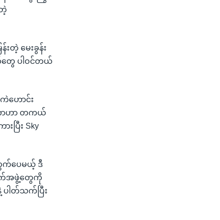
ဲ့
်းတဲ့ မေးခွန်း
လက်တွေ ပါဝင်တယ်
အကဲဟောင်း
 ရလာတာဟာ တကယ်
ကားပြီး Sky
က်ပေမယ့် ဒီ
အဖွဲ့တွေကို
ဲ့ ပါတ်သက်ပြီး