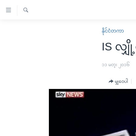
သုံး
ရ
ရှာဖွေ
လွယ်ကူ
မူလစာမျက်နှာ
နိုင်ငံတကာ
ရ
စေ
မြန်မာ
လာ
IS လျှိ
သည့်
ဒ်
ကမ္ဘာ့သတင်းများ
Link
ဗွီဒီယို
နိုင်ငံတကာ
၁၁ မတ္၊ ၂၀၁၆
များ
သတင်းလွတ်လပ်ခွင့်
အမေရိကန်
ပင်မ
မျှဝေပါ
ရပ်ဝန်းတခု လမ်းတခု အလွန်
တရုတ်
အကြောင်းအရာ
အင်္ဂလိပ်စာလေ့လာမယ်
အစ္စရေး-ပါလက်စတိုင်း
သို့
အပတ်စဉ်ကဏ္ဍများ
အမေရိကန်သုံးအီဒီယံ
ကျော်
ကြည့်
ရေဒီယိုနှင့်ရုပ်သံ အချက်အလက်များ
မကြေးမုံရဲ့ အင်္ဂလိပ်စာ
ရေဒီယို
ရန်
ရေဒီယို/တီဗွီအစီအစဉ်
ရုပ်ရှင်ထဲက အင်္ဂလိပ်စာ
တီဗွီ
ပင်မ