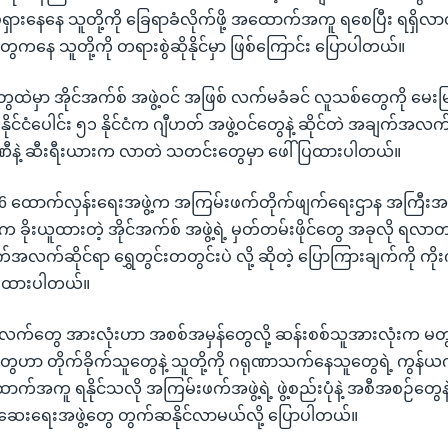
ရှားနေနေ သူတို့ကို ခြေရာခံလိုက်ဖို့ အထောက်အကူ ရစေပြီး ရရှိလာတ
ေ သူတို့ကို တရားစွဲဆိုနိုင်မှာ ဖြစ်ကြောင်း ပြောပါတယ်။
တွေထဲမှာ အိုင်အက်စ် အဖွဲ့ဝင် အဖြစ် လက်မခံခင် လူသစ်တွေကို မေးမြန
ိုင်ငံပေါင်း ၅၁ နိုင်ငံက ဂျီဟတ် အဖွဲ့ဝင်တွေနဲ့ ဆိုင်တဲ အချက်အ
ဂျာမဏီနဲ့ ဆီးရီးယားက လာတဲ သတင်းတွေမှာ ဖေါ်ပြထားပါတယ်။
ရဲ့ MI 6 ထောက်လှန်းရေးအဖွဲ့က အကြမ်းဖက်တိုက်ဖျက်ရေးဌာန အကြီး
t က ခိုးယူထားတဲ့ အိုင်အက်စ် အဖွဲ့ရဲ့ မှတ်တမ်းဖိုင်တွေ အခုလို
်အလက်ဆိုင်ရာ ရွှေတွင်းတတွင်းပဲ လို့ ဆိုတဲ့ ပြောကြားချက်ကို ကိုး
ပြထားပါတယ်။
လက်တွေ အားလုံးဟာ အစစ်အမှန်တွေလို့ ဆန်းစစ်သူအားလုံးက မတွ
 တိုက်ခိုက်သူတွေနဲ့ သူတို့ကို ဂရုဏာသက်နေသူတွေရဲ့ ကွန်ယက်
ာက်အကူ ရနိုင်သလို အကြမ်းဖက်အဖွဲ့ရဲ့ ဖွဲ့စည်းပုံနဲ့ အစီအစဉ်တွေန
စစ်ဆေးရေးအဖွဲ့တွေ တွက်ဆနိုင်လာမယ်လို့ ပြောပါတယ်။