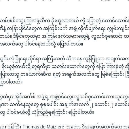
စလာမ် စစ်သွေးကြွအဖွဲ့ဆီက ခိုးယူလာတယ် လို့ ပြောတဲ့ ထောင်သောင
မဏီနဲ့ တခြားနိုင်ငံတွေက အကြမ်းဖက် အဖွဲ့ တိုက်ဖျက်ရေး ကျွမ်းကျ
ယ်။ ဒီဖိုင်တွေထဲမှာ အကြမ်းဖက်သမားတွေရဲ့ လူသစ်စုဆောင်း ထ
်အလက်တွေ ပါဝင်နေတယ်လို့ ပြောပါတယ်။
ဲ့တွင်း လုံခြုံရေးဆိုင်ရာ အကြီးအကဲ ဆီကနေ ကွန်ပြူတာ အချက်အ
ု ခိုးယူခဲ့တယ်လို့ တူရကီမှာ သတင်းထောက်တွေကို ပြောကြားခဲ့တဲ့ အို
က်ပြေးလာသူ တယောက်ဆီက ရတဲ့ အချက်အလက်တွေ ဖြစ်ကြောင်း ဗြ
ြောပါတယ်။
ွေထဲမှာ အိုင်အက်စ် အဖွဲ့ရဲ့ အဖွဲ့ဝင်တွေ၊ လူသစ်စုဆောင်းထားသူတွေနဲ
ဂရုဏာ သက်နေသူတွေ စုစုပေါင်း အချက်အလက် ၂ သောင်း ၂ ထောင်က
ပါဝင်မယ်လို့ ယုံကြည်ရကြောင်း ပြောပါတယ်။
ရေး ဝန်ကြီး Thomas de Maiziere ကတော့ ဒီအချက်အလက်တွေကန