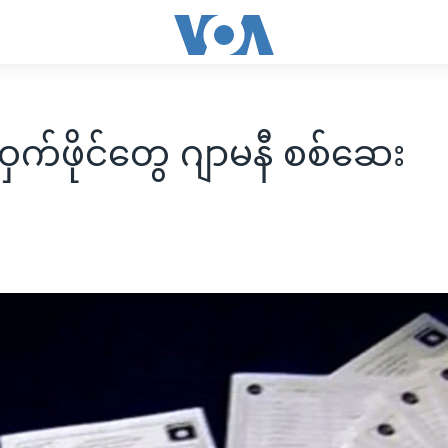
ု့ဝှက်ဖိုင်တွေ ဂျာမနီ စစ်ဆေး