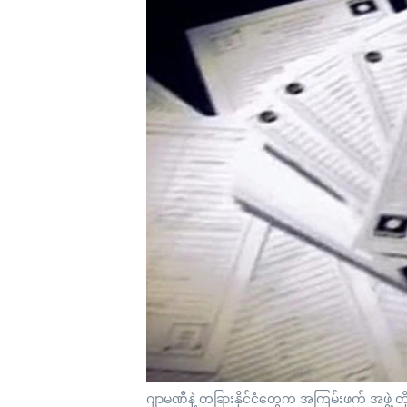
သုတပဒေသာ အင်္ဂလိပ်စာ
အ
ညွန်း
စာမျက်နှာ
သို့
ကျော်
ကြည့်
ရန်
ရှာဖွေ
ရန်
နေရာ
သို့
ကျော်
ရန်
ဂျာမဏီနဲ့ တခြားနိုင်ငံတွေက အကြမ်းဖက် အဖွဲ့ တ