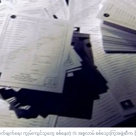
ိုက်ဖျက်ရေး ကျွမ်းကျင်သူတွေ စစ်နေတဲ့ IS အစ္စလာမ် စစ်သွေးကြွအဖွဲ့ဆီက ခ