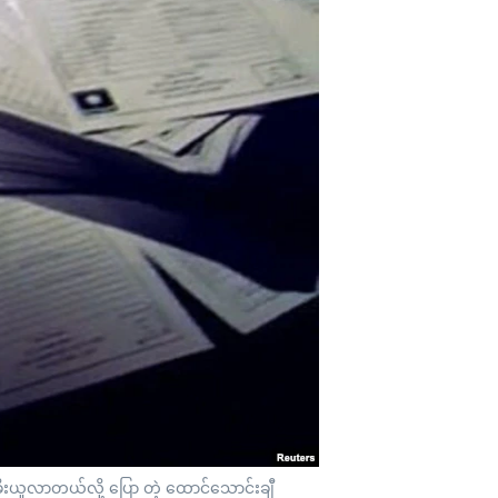
ိုးယူလာတယ်လို့ ပြော တဲ့ ထောင်သောင်းချီ