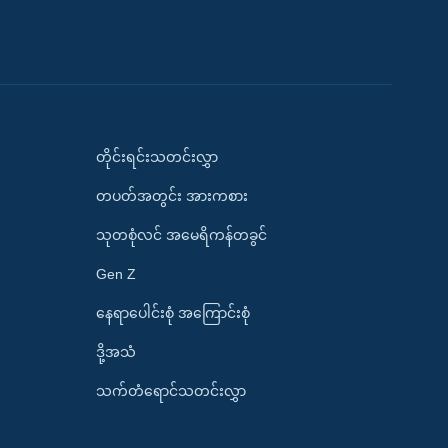
တိုင်းရင်းသတင်းလွှာ
တပတ်အတွင်း အားကစား
သုတစုံလင် အမေရိကန်တခွင်
Gen Z
နေရာပေါင်းစုံ အကြောင်းစုံ
ဒို့အသံ
သက်တံရောင်သတင်းလွှာ