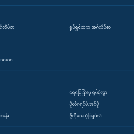
်္ဂလိပ်စာ
ရုပ်ရှင်ထဲက အင်္ဂလိပ်စာ
၀-၁၀း၀၀
ရေမြေခြားမှ ရုပ်ပုံလွှာ
ပိုလီဂရပ်ဖ်.အင်ဖို
်းခန်း
ဗွီအိုအေ ပုံပြရုပ်သံ