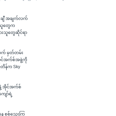
်းချီ အချက်လက်
င်သူတွေက
ားသူတွေဆိုင်ရာ
လက် မှတ်တမ်း
င်အက်စ်အဖွဲ့ကို
ိတိန်က Sky
့ အိုင်အက်စ်
ျော်ရဲ့
ေ စစ်သွေးကြွ