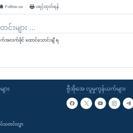
Follow us
ပရင့်ထုတ်ရန်
်းများ ...
က်အလက်ဖိုင် ထောင်သောင်းချီ ရ
ုများ
ဗွီအိုအေ လူမှုကွန်ယက်များ
းလ်သတင်းလွှာ