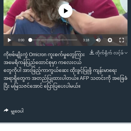
အ
သုတပဒေသာ အင်္ဂလိပ်စာ
ညွန်း
Learning English
No media source currently available
စာမျက်နှာ
သို့
ဗွီအိုအေ လူမှုကွန်ယက်များ
ကျော်
0:00
3:18
ကြည့်
ရန်
တိုက်ရိုက် လင့်ခ်
ဘာသာစကားများ
ကိုဗစ်မျိုးကွဲ Omicron ကူးစက်မှုတွေကြား
ရှာဖွေ
အမေရိကန်ပြည်ထောင်စုမှာ ကလေးငယ်
ရန်
တွေကိုပါ အားဖြည့်ကာကွယ်ဆေး ထိုးခွင့်ပြုဖို့ ကျန်းမာရေး
နေရာ
အရာရှိတွေက အတည်ပြုထားပါတယ်။ AFP သတင်းကို အခြေခံ
သို့
ပြီး မမြသဇင်အောင် ပြောပြပေးပါမယ်။
ကျော်
ရန်
မျှဝေပါ