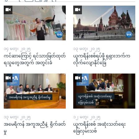
၁၄ မတ္၊ ၂၀၂၅
၁၃ မတ္၊ ၂၀၂၅
ကင်ဆာကြောင့် ရင်သားဖြတ်ထုတ်
ယူကရိန်းစစ်ရပ်ဖို့ ရုရှားဘက်က
ရသူတွေအတွက် အတွင်းခံ
လိုက်လျောနိုင်ခြေ
၁၃ မတ္၊ ၂၀၂၅
၁၂ မတ္၊ ၂၀၂၅
အမေရိကန် အကူအညီနဲ့ ရိုက်ခတ်
ယူကရိန်းစစ် အဆုံးသတ်ရေး
မှု
ခြေလှမ်းသစ်