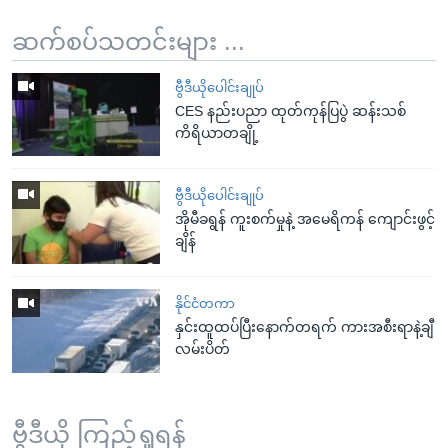
ဆက်စပ်သတင်းများ ...
ဗွီဒီယိုပေါင်းချုပ်
CES နည်းပညာ ထုတ်ကုန်ပြပွဲ ဆန်းသစ်
ကိရိယာတချို့
ဗွီဒီယိုပေါင်းချုပ်
အိုမီခရွန် ကူးစက်မှုနဲ့ အမေရိကန် ကျောင်းဖွင့်
ချိန်
နိုင်ငံတကာ
နှင်းထူထပ်ပြီးနောက်တရက် ကားအစီးရာနဲ့ချီ
လမ်းပိတ်
ဗွီဒီယို ကြည့်ရှုရန်