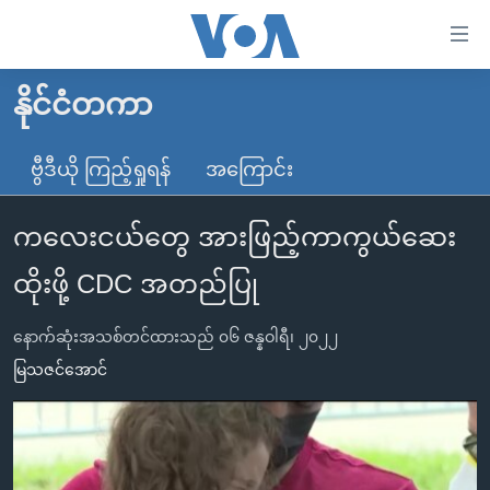
သုံး
ရ
လွယ်ကူ
နိုင်ငံတကာ
မူလစာမျက်နှာ
စေ
မြန်မာ
ဗွီဒီယို ကြည့်ရှုရန်
အကြောင်း
သည့်
ကမ္ဘာ့သတင်းများ
Link
ကလေးငယ်တွေ အားဖြည့်ကာကွယ်ဆေး
ဗွီဒီယို
နိုင်ငံတကာ
များ
သတင်းလွတ်လပ်ခွင့်
အမေရိကန်
ထိုးဖို့ CDC အတည်ပြု
ပင်မ
ရပ်ဝန်းတခု လမ်းတခု အလွန်
တရုတ်
အကြောင်းအရာ
နောက်ဆုံးအသစ်တင်ထားသည် ၀၆ ဇန္နဝါရီ၊ ၂၀၂၂
သို့
အင်္ဂလိပ်စာလေ့လာမယ်
အစ္စရေး-ပါလက်စတိုင်း
မြသဇင်အောင်
ကျော်
အပတ်စဉ်ကဏ္ဍများ
အမေရိကန်သုံးအီဒီယံ
ကြည့်
ရေဒီယိုနှင့်ရုပ်သံ အချက်အလက်များ
မကြေးမုံရဲ့ အင်္ဂလိပ်စာ
ရေဒီယို
ရန်
ပင်မ
ရေဒီယို/တီဗွီအစီအစဉ်
ရုပ်ရှင်ထဲက အင်္ဂလိပ်စာ
တီဗွီ