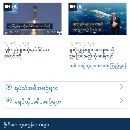
၁၂ မတ္၊ ၂၀၂၅
၁၂ မတ္၊ ၂၀၂၅
လူကြည့်များဆိုရှယ်မီဒီယာ
ချာဂိုကျွန်းများ မောရစ်ရှသို့
သတင်းတို
လွှဲပြောင်းမည်ကို ဆန့်ကျင်
အစီအစဉ်တွဲများအားလုံးကြည့်ရှုရန်
ရုပ်သံအစီအစဉ်များ
ရေဒီယိုအစီအစဉ်များ
ဗွီအိုအေ လူမှုကွန်ယက်များ