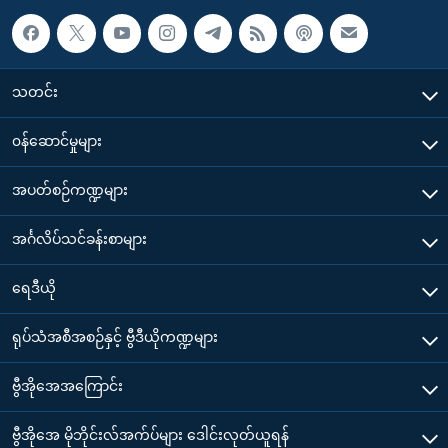
သတင်း
၀န်ဆောင်မှုများ
အပတ်စဉ်ကဏ္ဍများ
အင်္ဂလိပ်သင်ခန်းစာများ
ရေဒီယို
ရုပ်သံအစီအစဉ်နှင့် ဗွီဒီယိုကဏ္ဍများ
ဗွီအိုအေအကြောင်း
ဗွီအိုအေ မိုဘိုင်းလ်အက်ပ်များ ဒေါင်းလုတ်ယူရန်