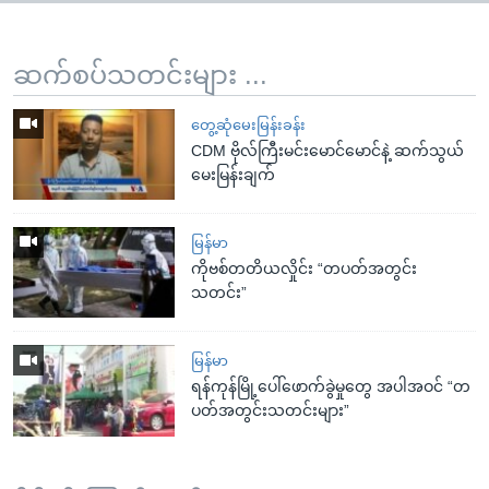
ဆက်စပ်သတင်းများ ...
တွေ့ဆုံမေးမြန်းခန်း
CDM ဗိုလ်ကြီးမင်းမောင်မောင်နဲ့ ဆက်သွယ်
မေးမြန်းချက်
မြန်မာ
ကိုဗစ်တတိယလှိုင်း “တပတ်အတွင်း
သတင်း”
မြန်မာ
ရန်ကုန်မြို့ပေါ်ဖောက်ခွဲမှုတွေ အပါအဝင် “တ
ပတ်အတွင်းသတင်းများ”