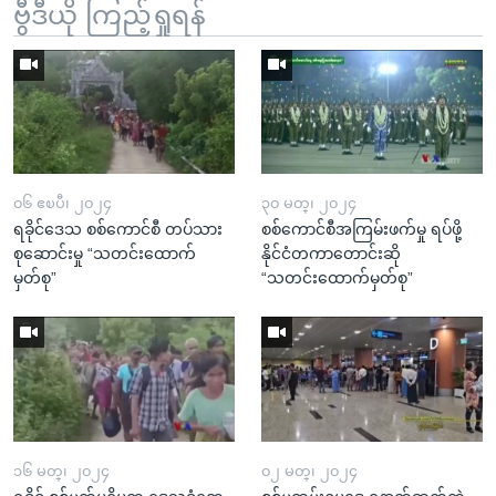
ဗွီဒီယို ကြည့်ရှုရန်
၀၆ ဧၿပီ၊ ၂၀၂၄
၃၀ မတ္၊ ၂၀၂၄
ရခိုင်ဒေသ စစ်ကောင်စီ တပ်သား
စစ်ကောင်စီအကြမ်းဖက်မှု ရပ်ဖို့
စုဆောင်းမှု “သတင်းထောက်
နိုင်ငံတကာတောင်းဆို
မှတ်စု”
“သတင်းထောက်မှတ်စု”
၁၆ မတ္၊ ၂၀၂၄
၀၂ မတ္၊ ၂၀၂၄