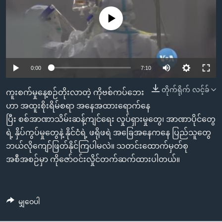
အ
သုတပဒေသာ အင်္ဂလိပ်စာ
ညွန်း
Learning English
No media source currently available
စာမျက်နှာ
သို့
ဗွီအိုအေ လူမှုကွန်ယက်များ
ကျော်
0:00
7:10
ကြည့်
ရန်
တိုက်ရိုက် လင့်ခ်
ဘာသာစကားများ
ကူးစက်မှုနေ့စဉ်တိုးလာတဲ့ ကိုဗစ်ကပ်ဘေး
ရှာဖွေ
ဟာ အထူးစိုးရိမ်စရာ အနေအထားရောက်နေ
ရန်
ပြီး စစ်အာဏာသိမ်းဆန့်ကျင်ရေး လှုပ်ရှားမှုတွေ၊ အာဏာပိုင်တွေ
နေရာ
ရဲ့ နှိပ်ကွပ်မှုတွေနဲ့ နိုင်ငံရဲ့ ဖရိုဖရဲ အခြေအနေကနေ ပြည်သူတွေ
သို့
ဘယ်လိုကျော်ဖြတ်နိုင်ကြပါမလဲ။ သတင်းထောက်မှတ်စု
ကျော်
အစီအစဉ်မှာ ကိုဇော်ဝင်းလှိုင်တက်ဆက်ထားပါတယ်။
ရန်
မျှဝေပါ