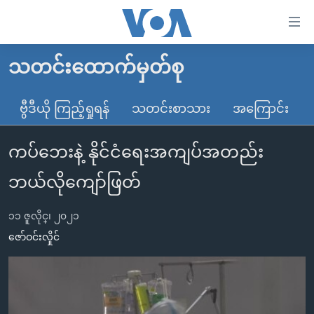
သုံး
ရ
လွယ်ကူ
သတင်းထောက်မှတ်စု
မူလစာမျက်နှာ
စေ
မြန်မာ
ဗွီဒီယို ကြည့်ရှုရန်
သတင်းစာသား
အကြောင်း
သည့်
ကမ္ဘာ့သတင်းများ
Link
ကပ်ဘေးနဲ့ နိုင်ငံရေးအကျပ်အတည်း
ဗွီဒီယို
နိုင်ငံတကာ
များ
သတင်းလွတ်လပ်ခွင့်
အမေရိကန်
ဘယ်လိုကျော်ဖြတ်
ပင်မ
ရပ်ဝန်းတခု လမ်းတခု အလွန်
တရုတ်
အကြောင်းအရာ
၁၁ ဇူလိုင္၊ ၂၀၂၁
သို့
အင်္ဂလိပ်စာလေ့လာမယ်
အစ္စရေး-ပါလက်စတိုင်း
ဇော်ဝင်းလှိုင်
ကျော်
အပတ်စဉ်ကဏ္ဍများ
အမေရိကန်သုံးအီဒီယံ
ကြည့်
ရေဒီယိုနှင့်ရုပ်သံ အချက်အလက်များ
မကြေးမုံရဲ့ အင်္ဂလိပ်စာ
ရေဒီယို
ရန်
ပင်မ
ရေဒီယို/တီဗွီအစီအစဉ်
ရုပ်ရှင်ထဲက အင်္ဂလိပ်စာ
တီဗွီ