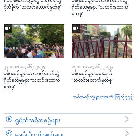
ရခိုင် စစ်မက်ပဋိပက္ခ ဒေသခံတွေ
စစ်မှုထမ်းဥပဒေ နောက်ဆက်တွဲ
ပိုထိခိုက် “သတင်းထောက်မှတ်စု”
ရိုက်ခတ်မှုများ “သတင်းထောက်
မှတ်စု”
၂၄ ေဖေဖာ္၀ါရီ၊ ၂၀၂၄
၁၇ ေဖေဖာ္၀ါရီ၊ ၂၀၂၄
စစ်မှုထမ်းဥပဒေ နောက်ဆက်တွဲ
စစ်မှုထမ်းဥပဒေဂယက်
ရိုက်ခတ်မှုများ “သတင်းထောက်
“သတင်းထောက်မှတ်စု”
မှတ်စု”
အစီအစဉ်တွဲများအားလုံးကြည့်ရှုရန်
ရုပ်သံအစီအစဉ်များ
ရေဒီယိုအစီအစဉ်များ