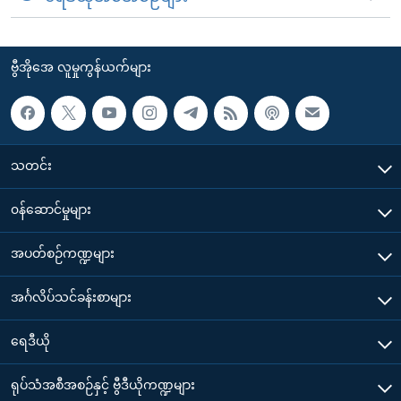
ဗွီအိုအေ လူမှုကွန်ယက်များ
သတင်း
၀န်ဆောင်မှုများ
အပတ်စဉ်ကဏ္ဍများ
အင်္ဂလိပ်သင်ခန်းစာများ
ရေဒီယို
ရုပ်သံအစီအစဉ်နှင့် ဗွီဒီယိုကဏ္ဍများ