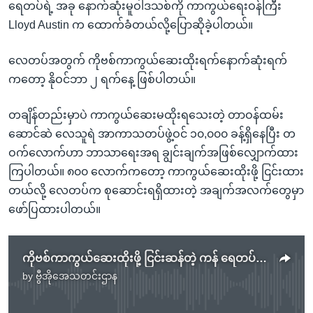
ရေတပ်ရဲ့ အခု နောက်ဆုံးမူဝါဒသစ်ကို ကာကွယ်ရေးဝန်ကြီး
Lloyd Austin က ထောက်ခံတယ်လို့ပြောဆိုခဲ့ပါတယ်။
လေတပ်အတွက် ကိုဗစ်ကာကွယ်ဆေးထိုးရက်နောက်ဆုံးရက်
ကတော့ နိုဝင်ဘာ ၂ ရက်နေ့ ဖြစ်ပါတယ်။
တချိန်တည်းမှာပဲ ကာကွယ်ဆေးမထိုးရသေးတဲ့ တာဝန်ထမ်း
ဆောင်ဆဲ လေသူရဲ အာကာသတပ်ဖွဲ့ဝင် ၁၀,၀၀၀ ခန့်ရှိနေပြီး တ
ဝက်လောက်ဟာ ဘာသာရေးအရ ချွင်းချက်အဖြစ်လျှောက်ထား
ကြပါတယ်။ ၈၀၀ လောက်ကတော့ ကာကွယ်ဆေးထိုးဖို့ ငြင်းထား
တယ်လို့ လေတပ်က စုဆောင်းရရှိထားတဲ့ အချက်အလက်တွေမှာ
ဖော်ပြထားပါတယ်။
ကိုဗစ်ကာကွယ်ဆေးထိုးဖို့ ငြင်းဆန်တဲ့ ကန် ရေတပ်သားတွေ ခံစားခွင့် ဆုံးရှုံးနိုင်
by
ဗွီအိုအေသတင်းဌာန
No media source currently available