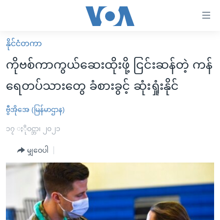
သုံး
ရ
လွယ်ကူ
နိုင်ငံတကာ
မူလစာမျက်နှာ
စေ
ကိုဗစ်ကာကွယ်ဆေးထိုးဖို့ ငြင်းဆန်တဲ့ ကန်
မြန်မာ
သည့်
ရေတပ်သားတွေ ခံစားခွင့် ဆုံးရှုံးနိုင်
ကမ္ဘာ့သတင်းများ
Link
ဗွီဒီယို
နိုင်ငံတကာ
ဗွီအိုအေ (မြန်မာဌာန)
များ
သတင်းလွတ်လပ်ခွင့်
အမေရိကန်
၁၇ ႏိုဝင္ဘာ၊ ၂၀၂၁
ပင်မ
ရပ်ဝန်းတခု လမ်းတခု အလွန်
တရုတ်
အကြောင်းအရာ
မျှဝေပါ
သို့
အင်္ဂလိပ်စာလေ့လာမယ်
အစ္စရေး-ပါလက်စတိုင်း
ကျော်
အပတ်စဉ်ကဏ္ဍများ
အမေရိကန်သုံးအီဒီယံ
ကြည့်
ရေဒီယိုနှင့်ရုပ်သံ အချက်အလက်များ
မကြေးမုံရဲ့ အင်္ဂလိပ်စာ
ရေဒီယို
ရန်
ပင်မ
ရေဒီယို/တီဗွီအစီအစဉ်
ရုပ်ရှင်ထဲက အင်္ဂလိပ်စာ
တီဗွီ