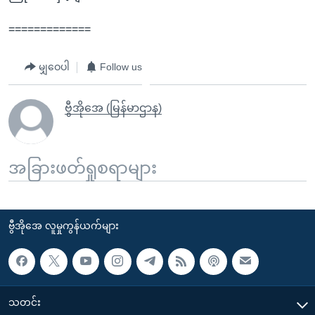
=============
မျှဝေပါ
Follow us
ဗွီအိုအေ (မြန်မာဌာန)
အခြားဖတ်ရှုစရာများ
ဗွီအိုအေ လူမှုကွန်ယက်များ
သတင်း