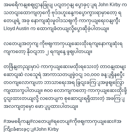
အမရေိကနျစဈဌာနခြုပျ ပငျတဂှနျ ပွောခှင့ျရ John Kirby က
သတငျးထောကျတှကေို ဗုဒ်ဒဟူးနေ့ကပွောကွားရာမှာတော့ ရ
တေပျရဲ့ အခု နောကျဆုံးမူဝါဒသဈကို ကာကှယျရေးဝနျကွီး
Lloyd Austin က ထောကျခံတယျလို့ပွောဆိုခဲ့ပါတယျ။
လတေပျအတှကျ ကိုဗဈကာကှယျဆေးထိုးရကျနောကျဆုံးရ
ကျကတော့ နိုဝငျဘာ ၂ ရကျနေ့ ဖွဈပါတယျ။
တခြိနျတညျးမှာပဲ ကာကှယျဆေးမထိုးရသေးတဲ့ တာဝနျထမျး
ဆောငျဆဲ လသေူရဲ အာကာသတပျဖှဲ့ဝငျ ၁၀,၀၀၀ ခန့ျရှိနပွေီး
တဝကျလောကျဟာ ဘာသာရေးအရ ခြှငျးခကြျအဖွဈလြှော
ကျထားကွပါတယျ။ ၈၀၀ လောကျကတော့ ကာကှယျဆေးထိုးဖို့
ငွငျးထားတယျလို့ လတေပျက စုဆောငျးရရှိထားတဲ့ အခကြျ
အလကျတှမှော ဖောျပွထားပါတယျ။
#အမရေိကနျ#လတေပျ#ရတေပျ#ကိုဗဈကာကှယျဆေး#အ
ကြိုးခံစားခှင့ျ#John Kirby