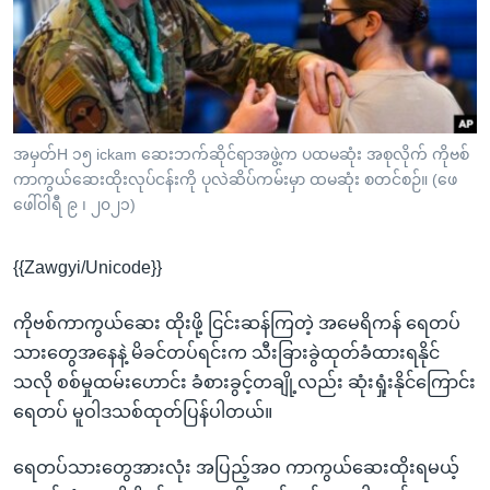
အ
သုတပဒေသာ အင်္ဂလိပ်စာ
ညွန်း
Learning English
စာမျက်နှာ
သို့
ဗွီအိုအေ လူမှုကွန်ယက်များ
ကျော်
ကြည့်
အမှတ်H ၁၅ ickam ဆေးဘက်ဆိုင်ရာအဖွဲ့က ပထမဆုံး အစုလိုက် ကိုဗစ်
ကာကွယ်ဆေးထိုးလုပ်ငန်းကို ပုလဲဆိပ်ကမ်းမှာ ထမဆုံး စတင်စဉ်။ (ဖေ
ရန်
ဘာသာစကားများ
ဖေါ်ဝါရီ ၉ ၊ ၂၀၂၁)
ရှာဖွေ
ရန်
{{Zawgyi/Unicode}}
နေရာ
သို့
ကိုဗစ်ကာကွယ်ဆေး ထိုးဖို့ ငြင်းဆန်ကြတဲ့ အမေရိကန် ရေတပ်
ကျော်
သားတွေအနေနဲ့ မိခင်တပ်ရင်းက သီးခြားခွဲထုတ်ခံထားရနိုင်
ရန်
သလို စစ်မှုထမ်းဟောင်း ခံစားခွင့်တချို့လည်း ဆုံးရှုံးနိုင်ကြောင်း
ရေတပ် မူဝါဒသစ်ထုတ်ပြန်ပါတယ်။
ရေတပ်သားတွေအားလုံး အပြည့်အဝ ကာကွယ်ဆေးထိုးရမယ့်