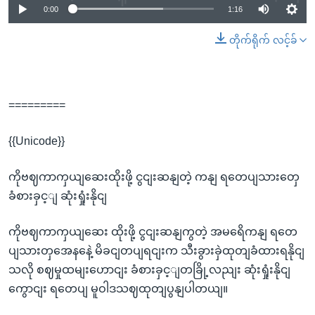
0:00
1:16
တိုက်ရိုက် လင့်ခ်
=========
{{Unicode}}
ကိုဗဈကာကှယျဆေးထိုးဖို့ ငွငျးဆနျတဲ့ ကနျ ရတေပျသားတှေ
ခံစားခှင့ျ ဆုံးရှုံးနိုငျ
ကိုဗဈကာကှယျဆေး ထိုးဖို့ ငွငျးဆနျကွတဲ့ အမရေိကနျ ရတေ
ပျသားတှအေနနေဲ့ မိခငျတပျရငျးက သီးခွားခှဲထုတျခံထားရနိုငျ
သလို စဈမှုထမျးဟောငျး ခံစားခှင့ျတခြို့လညျး ဆုံးရှုံးနိုငျ
ကွောငျး ရတေပျ မူဝါဒသဈထုတျပွနျပါတယျ။