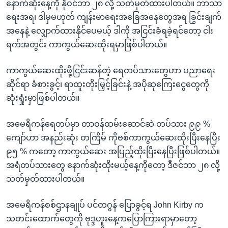
နောက်ဆုံးနေ့ကို နိုဝင်ဘာ ၂၈ လို့ သတ်မှတ်ထားပါတယ်။ ဘာသာ
ရေးအရ၊ ဒါမှမဟုတ် ကျန်းမာရေးအခြေအနေတွေအရ ခြွင်းချက်
အနေနဲ့ လျှောက်ထားနိုင်ပေမယ့် ဒါကို အငြင်းခံရခဲ့ရင်တော့ ငါး
ရက်အတွင်း ကာကွယ်ဆေးထိုးရမှာဖြစ်ပါတယ်။
ကာကွယ်ဆေးထိုးဖို့ငြင်းဆန်တဲ့ ရေတပ်သားတွေဟာ ပညာရေး
ဆိုင်ရာ ခံစားခွင့်၊ ရာထူးတိုးမြှင့်ခြင်းနဲ့ အပိုဆုကြေးငွေတွေကို
ဆုံးရှုံးမှာဖြစ်ပါတယ်။
အမေရိကန်ရေတပ်မှာ တာဝန်ထမ်းဆောင်ဆဲ တပ်သား ၉၉ %
ကျော်ဟာ အနည်းဆုံး တကြိမ် ကိုဗစ်ကာကွယ်ဆေးထိုးပြီးနေပြီး
၉၅ % ကတော့ ကာကွယ်ဆေး အပြည့်ထိုးပြီးနေပြီးဖြစ်ပါတယ်။
အရံတပ်သားတွေ နောက်ဆုံးထိုးမယ့်နေ့ကိုတော့ ဒီဇင်ဘာ ၂၈ လို့
သတ်မှတ်ထားပါတယ်။
အမေရိကန်စစ်ဌာနချုပ် ပင်တဂွန် ပြောခွင့်ရ John Kirby က
သတင်းထောက်တွေကို ဗုဒ္ဒဟူးနေ့ကပြောကြားရာမှာတော့