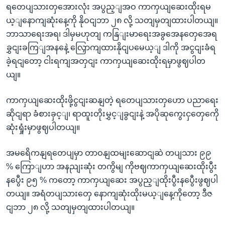
ရတေပျသားတှအေားလုံး အပွည့ျအဝ ကာကှယျဆေးထိုးရမ
ယ့ျနောကျဆုံးနေ့ကို နိုဝငျဘာ ၂၈ လို့ သတျမှတျထားပါတယျ။
ဘာသာရေးအရ၊ ဒါမှမဟုတျ ကနြျးမာရေးအခွအေနတှေအေရ
ခွှငျးခကြျအနနေဲ့ လြှောကျထားနိုငျပမေယ့ျ ဒါကို အငွငျးခံရ
ခဲ့ရငျတော့ ငါးရကျအတှငျး ကာကှယျဆေးထိုးရမှာဖွဈပါတ
ယျ။
ကာကှယျဆေးထိုးဖို့ငွငျးဆနျတဲ့ ရတေပျသားတှဟော ပညာရေး
ဆိုငျရာ ခံစားခှင့ျ၊ ရာထူးတိုးမွှင့ျခွငျးနဲ့ အပိုဆုကွေးငှတှေကေို
ဆုံးရှုံးမှာဖွဈပါတယျ။
အမရေိကနျရတေပျမှာ တာဝနျထမျးဆောငျဆဲ တပျသား ၉၉
% ကြောျဟာ အနညျးဆုံး တကွိမျ ကိုဗဈကာကှယျဆေးထိုးပွီး
နပွေီး ၉၅ % ကတော့ ကာကှယျဆေး အပွည့ျထိုးပွီးနပွေီးဖွဈပါ
တယျ။ အရံတပျသားတှေ နောကျဆုံးထိုးမယ့ျနေ့ကိုတော့ ဒီဇ
ငျဘာ ၂၈ လို့ သတျမှတျထားပါတယျ။