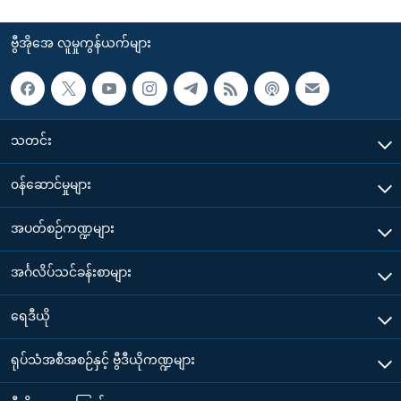
ဗွီအိုအေ လူမှုကွန်ယက်များ
သတင်း
၀န်ဆောင်မှုများ
အပတ်စဉ်ကဏ္ဍများ
အင်္ဂလိပ်သင်ခန်းစာများ
ရေဒီယို
ရုပ်သံအစီအစဉ်နှင့် ဗွီဒီယိုကဏ္ဍများ