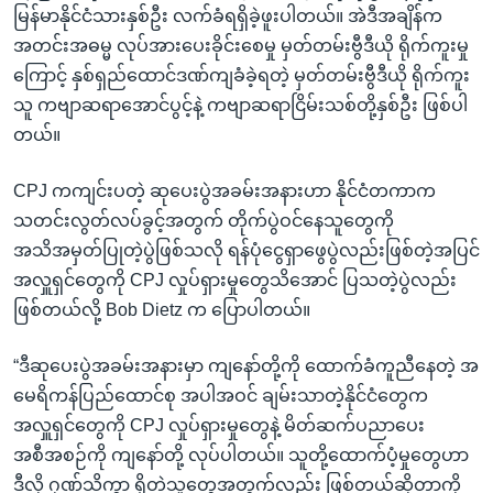
မြန်မာနိုင်ငံသားနှစ်ဦး လက်ခံရရှိခဲ့ဖူးပါတယ်။ အဲဒီအချိန်က
အတင်းအဓမ္မ လုပ်အားပေးခိုင်းစေမှု မှတ်တမ်းဗွီဒီယို ရိုက်ကူးမှု
ကြောင့် နှစ်ရှည်ထောင်ဒဏ်ကျခံခဲ့ရတဲ့ မှတ်တမ်းဗွီဒီယို ရိုက်ကူး
သူ ကဗျာဆရာအောင်ပွင့်နဲ့ ကဗျာဆရာငြိမ်းသစ်တို့နှစ်ဦး ဖြစ်ပါ
တယ်။
CPJ ကကျင်းပတဲ့ ဆုပေးပွဲအခမ်းအနားဟာ နိုင်ငံတကာက
သတင်းလွတ်လပ်ခွင့်အတွက် တိုက်ပွဲဝင်နေသူတွေကို
အသိအမှတ်ပြုတဲ့ပွဲဖြစ်သလို ရန်ပုံငွေရှာဖွေပွဲလည်းဖြစ်တဲ့အပြင်
အလှူရှင်တွေကို CPJ လှုပ်ရှားမှုတွေသိအောင် ပြသတဲ့ပွဲလည်း
ဖြစ်တယ်လို့ Bob Dietz က ပြောပါတယ်။
“ဒီဆုပေးပွဲအခမ်းအနားမှာ ကျနော်တို့ကို ထောက်ခံကူညီနေတဲ့ အ
မေရိကန်ပြည်ထောင်စု အပါအဝင် ချမ်းသာတဲ့နိုင်ငံတွေက
အလှူရှင်တွေကို CPJ လှုပ်ရှားမှုတွေနဲ့ မိတ်ဆက်ပညာပေး
အစီအစဉ်ကို ကျနော်တို့ လုပ်ပါတယ်။ သူတို့ထောက်ပံ့မှုတွေဟာ
ဒီလို ဂုဏ်သိက္ခာ ရှိတဲ့သူတွေအတွက်လည်း ဖြစ်တယ်ဆိုတာကို