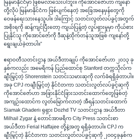
မြန်မာနိုင်ငံမှာ ဖြစ်မလာသေးပါဘူး။ ကိုအောင်ဇော်ဟာ ကျနော်
တို့လိုပဲ မြန်မာနိုင်ငံက ဖြစ်ပျက်နေတဲ့ အခြေအနေမှန်တွေကို
ဝေဖန်ရေးသားနေသူပါ။ ဒါကြောင့် သတင်းလွတ်လပ်ခွင့်အတွက်
အစိုးရကို ဆန့်ကျင်ပြီးတော့ ကျယ်ပြန့်တဲ့ လှုပ်ရှားမှုမှာ ကိုယ်စား
ပြုနိုင်သူ ကိုအောင်ဇော်ကို ဒီဆုနဲ့ထိုက်တန်သူအဖြစ် ကျနော်တို့
ရွေးချယ်ခဲ့တာပါ။”
ဧရာဝတီသတင်းဌာန အယ်ဒီတာချုပ် ကိုအောင်ဇော်ဟာ ၂၀၁၃ ခု
နှစ်ကလည်း အမေရိကန် ပြည်ထောင်စု Stanford တက္ကသိုလ်က
ချီးမြှင့်တဲ့ Shorenstein သတင်းသမားဆုကို လက်ခံရရှိခဲ့တာပါ။
အခု CPJ ကချီးမြှင့်တဲ့ နိုင်ငံတကာ သတင်းလွတ်လပ်ခွင့်ဆုကို
ကိုအောင်ဇော်ဟာ အခြားနိုင်ငံခြားသတင်းထောက်တွေဖြစ်တဲ့
အကျဉ်းထောင်က လွတ်မြောက်လာတဲ့ အီရန်သတင်းထောက်
Siamak Ghaderi၊ ရုရှား Dozhd TV သတင်းဌာန အယ်ဒီတာ
Milhail Zygar နဲ့ တောင်အာဖရိက City Press သတင်းစာ
အယ်ဒီတာ Ferial Haffajee တို့နဲ့အတူ ရရှိခဲ့တာပါ။ CPJ က
ချီးမြှင့်တဲ့ နိုင်ငံတကာ သတင်းလွတ်လပ်ခွင့်ဆုကို ၂၀၀၄ခုနှစ်က