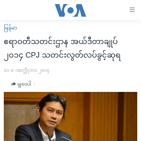
သုံး
ရ
လွယ်ကူ
မြန်မာ
မူလစာမျက်နှာ
စေ
ဧရာဝတီသတင်းဌာန အယ်ဒီတာချုပ်
မြန်မာ
သည့်
၂၀၁၄ CPJ သတင်းလွတ်လပ်ခွင့်ဆုရ
ကမ္ဘာ့သတင်းများ
Link
ဗွီဒီယို
နိုင်ငံတကာ
၀၁ ေအာက္တိုဘာ၊ ၂၀၁၄
များ
သတင်းလွတ်လပ်ခွင့်
အမေရိကန်
ပင်မ
မျှဝေပါ
ရပ်ဝန်းတခု လမ်းတခု အလွန်
တရုတ်
အကြောင်းအရာ
သို့
အင်္ဂလိပ်စာလေ့လာမယ်
အစ္စရေး-ပါလက်စတိုင်း
ကျော်
အပတ်စဉ်ကဏ္ဍများ
အမေရိကန်သုံးအီဒီယံ
ကြည့်
ရေဒီယိုနှင့်ရုပ်သံ အချက်အလက်များ
မကြေးမုံရဲ့ အင်္ဂလိပ်စာ
ရေဒီယို
ရန်
ပင်မ
ရေဒီယို/တီဗွီအစီအစဉ်
ရုပ်ရှင်ထဲက အင်္ဂလိပ်စာ
တီဗွီ