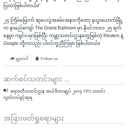
ပြတာဖြစ်ပါတယ်။”
၂၄ ကြိမ်မြောက် ဆုပေးပွဲအခမ်းအနားကိုတော့ နယူးယောက်မြို့
က နာမည်ကျော် The Grand Ballroom မှာ နိုဝင်ဘာလ ၂၅ ရက်
နေ့မှာ ကျင်းပမှာဖြစ်ပြီး ကမ္ဘာ့သတင်းဌာနတွေဖြစ်တဲ့ Reuters နဲ့
Google တို့ကလည်း ပါဝင်ကူညီကြမှာ ဖြစ်ပါတယ်။
မျှဝေပါ
Follow us
ဆက်စပ်သတင်းများ ...
ဧရာဝတီသတင်းဌာန အယ်ဒီတာချုပ် ၂၀၁၄ CPJ သတင်း
လွတ်လပ်ခွင့်ဆုရ
အခြားဖတ်ရှုစရာများ