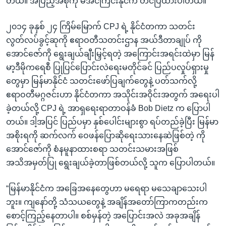
တယ်။ အပြည့်အစုံကို မအင်ကြင်းနိုင်က တင်ပြထားပါတယ်။
၂၀၁၄ ခုနှစ် ၂၄ ကြိမ်မြောက် CPJ ရဲ့ နိုင်ငံတကာ သတင်း
လွတ်လပ်ခွင့်ဆုကို ဧရာဝတီသတင်းဌာန အယ်ဒီတာချုပ် ကို
အောင်ဇော်ကို ရွေးချယ်ချီးမြှင့်ရတဲ့ အကြောင်းအရင်းထဲမှာ မြန်
မာ့ဒီမိုကရေစီ ပြုပြင်ပြောင်းလဲရေးမတိုင်ခင် ပြည်ပလှုပ်ရှားမှု
တွေမှာ မြန်မာနိုင်ငံ သတင်းဖော်ပြချက်တွေနဲ့ ပတ်သက်လို့
ဧရာဝတီမဂ္ဂဇင်းဟာ နိုင်ငံတကာ အသိုင်းအဝိုင်းအတွက် အရေးပါ
ခဲ့တယ်လို့ CPJ ရဲ့ အာရှရေးရာတာဝန်ခံ Bob Dietz က ပြောပါ
တယ်။ ဒါ့အပြင် ပြည်ပမှာ နှစ်ပေါင်းများစွာ ရပ်တည်ခဲ့ပြီး မြန်မာ
အစိုးရကို ဆက်လက် ဝေဖန်ပြောဆိုရေးသားနေဆဲဖြစ်တဲ့ ကို
အောင်ဇော်ကို စံနမူနာထားစရာ သတင်းသမားအဖြစ်
အသိအမှတ်ပြု ရွေးချယ်ခဲ့တာဖြစ်တယ်လို့ သူက ပြောပါတယ်။
“မြန်မာနိုင်ငံက အခြေအနေတွေဟာ မရေရာ မသေချာသေးပါ
ဘူး။ ကျနော်တို့ သံသယတွေနဲ့ အချိန်အတော်ကြာကတည်းက
စောင့်ကြည့်နေတာပါ။ စစ်မှန်တဲ့ အပြောင်းအလဲ အခုအချိန်