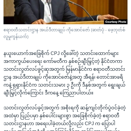
အ
သုတပဒေသာ အင်္ဂလိပ်စာ
ညွန်း
Learning English
စာမျက်နှာ
သို့
ဗွီအိုအေ လူမှုကွန်ယက်များ
ဧရာဝတီသတင်းဌာန အယ်ဒီတာချုပ် ကိုအောင်ဇော် (ဓာတ်ပုံ - ဖေ့ဘုတ်စ်
ကျော်
လူမှုကွန်ယက်)
ကြည့်
ရန်
နယူးယောက်အခြေစိုက် CPJ လို့ခေါ်တဲ့ သတင်းထောက်များ
ဘာသာစကားများ
ရှာဖွေ
အကာကွယ်ပေးရေး ကော်မတီက နှစ်စဉ်ချီးမြှင့်တဲ့ နိုင်ငံတကာ
ရန်
သတင်းလွတ်လပ်ခွင့်ဆုအတွက် မြန်မာနိုင်ငံက ဧရာဝတီသတင်း
နေရာ
ဌာန အယ်ဒီတာချုပ် ကိုအောင်ဇော်နဲ့အတူ အီရန်၊ တောင်အာဖရိ
သို့
ကနဲ့ ရုရှားနိုင်ငံက သတင်းသမား ၃ ဦးကို ဒီနှစ်အတွက် ရွေးချယ်
ကျော်
ချီးမြှင့်လိုက်ကြောင်း ဒီကနေ့ ကြေညာပါတယ်။
ရန်
သတင်းလွတ်လပ်ခွင့်အတွက် အစိုးရကို ဆန့်ကျင်တိုက်ပွဲဝင်ခဲ့တဲ့
အထဲမှာ ပြည်ပမှာ နှစ်ပေါင်းများစွာ အခြေစိုက်ခဲ့တဲ့ ဧရာဝတီ
သတင်းဌာနဟာ အရေးပါခဲ့တယ်လို့လည်း CPJ က ပြောပါ