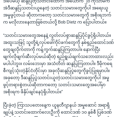
ဒါပေမယ့် ဆန္ဒပြတဲ့သတင်းထောက် အယောက် ၂၀ ကိုသာမက
အဲဒီဆန္ဒပြသတင်းယူနေတဲ့ သတင်းသမားတွေကိုပါ အရေးယူ
အမှုဖွင့်တယ် ဆိုတာကတော့ သတင်းသမားတွေကို အစိုးရဘက်
က မလိုလားနေတာဖြစ်တယ်လို့ Bob Dietz က ပြောပါတယ်။
“သတင်းသမားတွေအနေနဲ့ လွတ်လပ်စွာဆန္ဒပြပိုင်ခွင့်ရှိပါတယ်။
အထူးသဖြင့် သူတို့ရဲ့လုပ်ဖေါ်ကိုင်ဖက်တွေကို နှစ်ရှည်ထောင်ဒဏ်
တွေချလိုက်တာကို ကန့်ကွက်ဆန္ဒပြကြတာပါ။ နောက်ပြီး
ဖျက်လိုဖျက်ဆီးလုပ်မယ်ဆိုတဲ့ ရည်ရွယ်ချက်သဘောထားလည်း
မပါပါဘူး။ လမ်းဘေးမှာ အသံတိတ် ဆန္ဒပြကြတာပါ။ ဒီမိုကရေ
စီကျင့်သုံးတဲ့နိုင်ငံတိုင်းမှာ အခုလိုဆန္ဒပြပွဲတွေကိုခွင့်ပြုရမှာပါ။
အခုတော့ ဒီဆန္ဒပြပွဲသတင်းယူတဲ့သတင်းသမားတွေကိုပါ အမှု
ဖွင့်တရားစွဲတယ်ဆိုတာကတော့ သတင်းသမားတွေအပေါ်မှာ
အစိုးရက ဖိနှိပ်ချင်နေပုံရှိပါတယ်။”
ပြီးခဲ့တဲ့ ကြာသပတေးနေ့က ယူနတီဂျာနယ် အမှုဆောင် အရာရှိ
ချုပ်နဲ့ သတင်းထောက်လေးဦးကို ထောင်ဒဏ် ၁၀ နှစ်စီ ပြစ်ဒဏ်