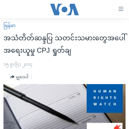
သုံး
ရ
လွယ်ကူ
မြန်မာ
မူလစာမျက်နှာ
စေ
အသံတိတ်ဆန္ဒပြ သတင်းသမားတွေအပေါ်
မြန်မာ
သည့်
အရေးယူမှု CPJ ရှုတ်ချ
ကမ္ဘာ့သတင်းများ
Link
ဗွီဒီယို
နိုင်ငံတကာ
၁၅ ဇူလိုင္၊ ၂၀၁၄
များ
သတင်းလွတ်လပ်ခွင့်
အမေရိကန်
ပင်မ
မျှဝေပါ
ရပ်ဝန်းတခု လမ်းတခု အလွန်
တရုတ်
အကြောင်းအရာ
သို့
အင်္ဂလိပ်စာလေ့လာမယ်
အစ္စရေး-ပါလက်စတိုင်း
ကျော်
အပတ်စဉ်ကဏ္ဍများ
အမေရိကန်သုံးအီဒီယံ
ကြည့်
ရေဒီယိုနှင့်ရုပ်သံ အချက်အလက်များ
မကြေးမုံရဲ့ အင်္ဂလိပ်စာ
ရေဒီယို
ရန်
ပင်မ
ရေဒီယို/တီဗွီအစီအစဉ်
ရုပ်ရှင်ထဲက အင်္ဂလိပ်စာ
တီဗွီ