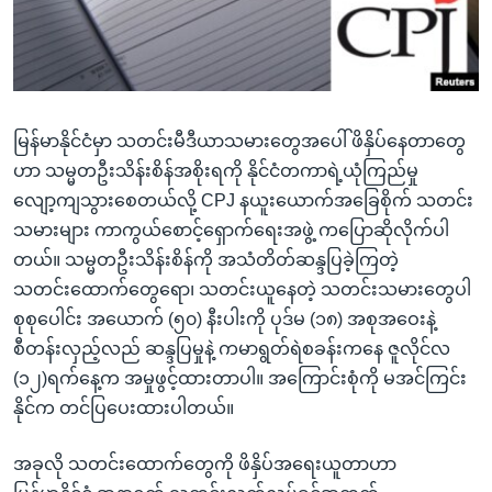
အ
သုတပဒေသာ အင်္ဂလိပ်စာ
ညွန်း
Learning English
စာမျက်နှာ
သို့
ဗွီအိုအေ လူမှုကွန်ယက်များ
ကျော်
မြန်မာနိုင်ငံမှာ သတင်းမီဒီယာသမားတွေအပေါ် ဖိနှိပ်နေတာတွေ
ကြည့်
ဟာ သမ္မတဦးသိန်းစိန်အစိုးရကို နိုင်ငံတကာရဲ့ယုံကြည်မှု
ရန်
လျော့ကျသွားစေတယ်လို့ CPJ နယူးယောက်အခြေစိုက် သတင်း
ဘာသာစကားများ
ရှာဖွေ
သမားများ ကာကွယ်စောင့်ရှောက်ရေးအဖွဲ့ ကပြောဆိုလိုက်ပါ
ရန်
တယ်။ သမ္မတဦးသိန်းစိန်ကို အသံတိတ်ဆန္ဒပြခဲ့ကြတဲ့
နေရာ
သတင်းထောက်တွေရော၊ သတင်းယူနေတဲ့ သတင်းသမားတွေပါ
သို့
စုစုပေါင်း အယောက် (၅၀) နီးပါးကို ပုဒ်မ (၁၈) အစုအဝေးနဲ့
ကျော်
စီတန်းလှည့်လည် ဆန္ဒပြမှုနဲ့ ကမာရွတ်ရဲစခန်းကနေ ဇူလိုင်လ
ရန်
(၁၂)ရက်နေ့က အမှုဖွင့်ထားတာပါ။ အကြောင်းစုံကို မအင်ကြင်း
နိုင်က တင်ပြပေးထားပါတယ်။
အခုလို သတင်းထောက်တွေကို ဖိနှိပ်အရေးယူတာဟာ