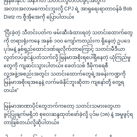
မြန်မာနိုင်ငံ အနာဂတ် သတင်းလွတ်လပ်ခွင့်အတွက်
အလားအလာမကောင်းဘူးလို့ CPJ ရဲ့ အာရှရေးရာတာဝန်ခံ Bob
Dietz က ဗွီအိုအေကို ပြောပါတယ်။
“ပြီးခဲ့တဲ့ သီတင်းပတ်က ဖမ်းဆီးခံထားရတဲ့ သတင်းထောက်တွေ
ကို တရားရုံးကနေ အနှစ် ၁၀၀ ကျော်ကတည်းက ရှိနေတဲ့ ဥပဒေ
ပုဒ်မနဲ့ နှစ်ရှည်ထောင်ဒဏ်ချလိုက်တာကြောင့် သတင်းမီဒီယာ
လွတ်လပ်ခွင်နဲ့ပတ်သက်လို့ မြန်မာအစိုးရပေါ်ရှိနေတဲ့ ယုံကြည်မှု
တွေကို ကျဆင်းသွားပါတယ်။ ခေတ်သစ် ဒီမိုကရေစီ
လူ့အဖွဲ့အစည်းအတွင်း သတင်းထောက်တွေရဲ့အခန်းကဏ္ဍကို
မြန်မာအစိုးရအနေနဲ့ လက်မခံနိုင်ဘူးဆိုတာ ကျနော်တို့ တွေ့ရ
တယ်။”
မြန်မာအာဏာပိုင်တွေဘက်ကတော့ သတင်းသမားတွေဟာ
ခွင့်ပြုချက်မရှိဘဲ စုဝေးဆန္ဒထုတ်ဖော်ခဲ့လို့ ပုဒ်မ (၁၈) နဲ့ အမှုဖွင့်ရ
တာဖြစ်တယ်လို့ဆိုပါတယ်။