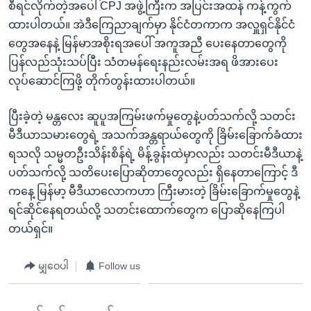
စီရင်လိုက်တဲ့အပေါ် CPJ အဖွဲ့ကြီးက အပြင်းအထန် ကန့်ကွက်
ထားပါတယ်။ အဲဒီကြေညာချက်မှာ နိုင်ငံတကာက အလှူရှင်နိုင်ငံ
တွေအနေနဲ့ မြန်မာအစိုးရအပေါ် အကူအညီ ပေးနေတာတွေကို
ပြန်လည်သုံးသပ်ပြီး သံတမန်ရေးနည်းလမ်းအရ ဖိအားပေး
လုပ်ဆောင်ကြဖို့ တိုက်တွန်းထားပါတယ်။
ပြီးခဲ့တဲ့ မန္တလေး ဆူပူအကြမ်းဖက်မှုတွေနဲ့ပတ်သက်လို့ သတင်း
မီဒီယာသမားတွေရဲ့ အသက်အန္တရာယ်တွေကို ခြိမ်းခြောက်ခံထား
ရသလို သမ္မတဦးသိန်းစိန်ရဲ့ မိန့်ခွန်းထဲမှာလည်း သတင်းမီဒီယာနဲ့
ပတ်သက်လို့ သတိပေးပြောဆိုတာတွေလည်း ရှိနေတာကြောင့် ဒီ
ကနေ့ မြန်မာ့ မီဒီယာလောကဟာ ကြီးမားတဲ့ ခြိမ်းခြောက်မှုတွေနဲ့
ရင်ဆိုင်နေရတယ်လို့ သတင်းထောက်တွေက ပြောဆိုနေကြပါ
တယ်ရှင်။
မျှဝေပါ
Follow us