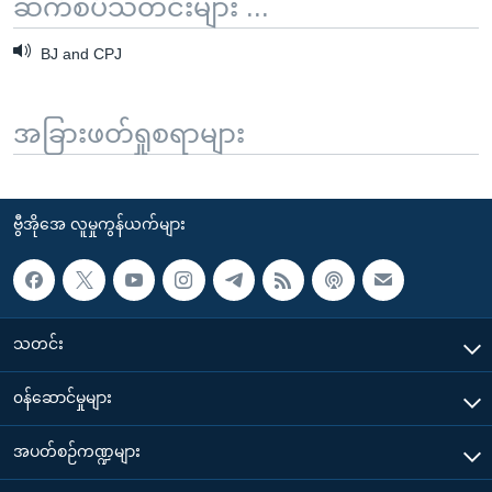
ဆက်စပ်သတင်းများ ...
BJ and CPJ
အခြားဖတ်ရှုစရာများ
ဗွီအိုအေ လူမှုကွန်ယက်များ
သတင်း
၀န်ဆောင်မှုများ
အပတ်စဉ်ကဏ္ဍများ