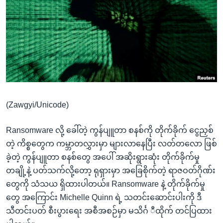
အ
သုတပဒေသာ အင်္ဂလိပ်စာ
ညွန်း
Learning English
စာမျက်နှာ
သို့
ဗွီအိုအေ လူမှုကွန်ယက်များ
ကျော်
ကြည့်
ရန်
ဘာသာစကားများ
ရှာဖွေ
(Zawgyi/Unicode)
ရန်
နေရာ
Ransomware လို့ ခေါ်တဲ့ ကွန်ပျူတာ စနစ်ကို တိုက်ခိုက် ငွေညှစ်
သို့
တဲ့ ကိစ္စတွေက ကမ္ဘာတလွှားမှာ များလာနေပြီး လတ်တလော ဖြစ်
ကျော်
ခဲ့တဲ့ ကွန်ပျူတာ စနစ်တွေ အပေါ် အဆိုးရွားဆုံး တိုက်ခိုက်မှု
ရန်
တချို့နဲ့ ပတ်သက်လို့တော့ ရုရှားမှာ အခြေစိုက်တဲ့ ရာဇဝတ်ဂိုဏ်း
တွေကို သံသယ ရှိထားပါတယ်။ Ransomware နဲ့ တိုက်ခိုက်မှု
တွေ အကြောင်း Michelle Quinn ရဲ့ သတင်းဆောင်းပါးကို ဒီ
သီတင်းပတ် စီးပွားရေး အစီအစဉ်မှာ မသိင်္ဂ ီထိုက် တင်ပြထား