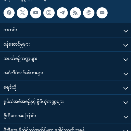
သတင်း
၀န်ဆောင်မှုများ
အပတ်စဉ်ကဏ္ဍများ
အင်္ဂလိပ်သင်ခန်းစာများ
ရေဒီယို
ရုပ်သံအစီအစဉ်နှင့် ဗွီဒီယိုကဏ္ဍများ
ဗွီအိုအေအကြောင်း
ဗွီအိုအေ မိုဘိုင်းလ်အက်ပ်များ ဒေါင်းလုတ်ယူရန်