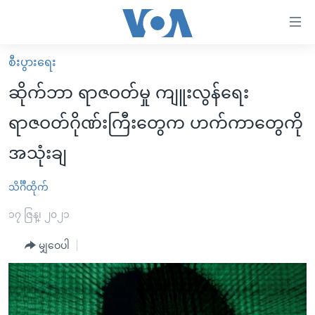
သုံး
ရ
လွယ်ကူ
စီးပွားရေး
မူလစာမျက်နှာ
စေ
ဆိုက်ဘာ ရာဇဝတ်မှု ကျူးလွန်ရေး
မြန်မာ
သည့်
ရာဇဝတ်ဂိုဏ်းကြီးတွေက ဟက်ကာတွေကို
ကမ္ဘာ့သတင်းများ
Link
အသုံးချ
ဗွီဒီယို
နိုင်ငံတကာ
များ
သတင်းလွတ်လပ်ခွင့်
အမေရိကန်
ပင်မ
သိင်္ဂီထိုက်
ရပ်ဝန်းတခု လမ်းတခု အလွန်
တရုတ်
အကြောင်းအရာ
၁၇ ဇြန္၊ ၂၀၂၁
သို့
အင်္ဂလိပ်စာလေ့လာမယ်
အစ္စရေး-ပါလက်စတိုင်း
ကျော်
မျှဝေပါ
အပတ်စဉ်ကဏ္ဍများ
အမေရိကန်သုံးအီဒီယံ
ကြည့်
ရေဒီယိုနှင့်ရုပ်သံ အချက်အလက်များ
မကြေးမုံရဲ့ အင်္ဂလိပ်စာ
ရေဒီယို
ရန်
ပင်မ
ရေဒီယို/တီဗွီအစီအစဉ်
ရုပ်ရှင်ထဲက အင်္ဂလိပ်စာ
တီဗွီ