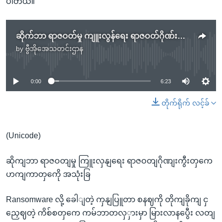
ပါတယ်။
ဆိုက်ဘာ ရာဇဝတ်မှု ကျူးလွန်ရေး ရာဇဝတ်ဂိုဏ်းကြီးတွေက ဟက်ကာတွေကို အသုံးချ
by
ဗွီအိုအေသတင်းဌာန
No media source currently available
0:00
6:23
တိုက်ရိုက် လင့်ခ်
(Unicode)
ဆိုကျဘာ ရာဇဝတျမှု ကြူးလှနျရေး ရာဇဝတျဂိုဏျးကွီးတှကေ
ဟကျကာတှကေို အသုံးခြ
Ransomware လို့ ခေါျတဲ့ ကှနျပြူတာ စနဈကို တိုကျခိုကျ ငှ
ညှေဈတဲ့ ကိစ်စတှကေ ကမ်ဘာတလှှားမှာ မြားလာနပွေီး လတျ