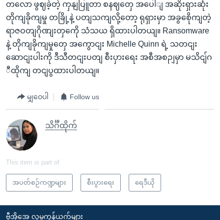
တလော ဖွဈခဲ့တဲ့ ကှနျပြူတာ စနဈတှေ အပေါျ အဆိုးရှားဆုံး
တိုကျခိုကျမှု တခြို့နဲ့ ပတျသကျလို့တော့ ရုရှားမှာ အခွစေိုကျတဲ့
ရာဇဝတျဂိုဏျးတှကေို သံသယ ရှိထားပါတယျ။ Ransomware
နဲ့ တိုကျခိုကျမှုတှေ အကွောငျး Michelle Quinn ရဲ့ သတငျး
ဆောငျးပါးကို ဒီသီတငျးပတျ စီးပှားရေး အစီအစဉျမှာ မသိငျ်ဂ
ီထိုကျ တငျပွထားပါတယျ။
မျှဝေပါ
Follow us
သိင်္ဂီထိုက်
This item is part of
အပတ်စဉ်ကဏ္ဍများ
စီးပွားရေး
ရေဒီယို
ဗွီအိုအေ လူမှုကွန်ယက်များ