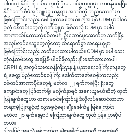
ပါဝင်တဲ့ နိုင်ငံ့ဝန်ထမ်းတွေကို ဦးဆောင်မှုကဏ္ဍမှာ တာဝန်ပေးပြီး
နိုင်ငံတော် စီမံအုပ်ချုပ်မှု ယန္တရား အသစ်ကို တည်ဆောက်မှာ
ဖြစ်ကြောင်းလည်း ဖေါ်ပြထားပါတယ်။ ဒါ့အပြင် CDM မှာပါဝင်
ခဲ့တဲ့ ဝန်ထမ်းတွေကို ဂုဏ်ပြုမှာ ဖြစ်သလို CDM မှာ မပါပဲ
အာဏာသိမ်းထားတဲ့စစ်တပ်ရဲ့ ဦးဆောင်မှုအောက်မှာ ဆက်ပြီး
အလုပ်လုပ်နေသူတွေကိုတော့ ထိရောက်စွာ အရေးယူမှာ
ဖြစ်ကြောင်းလည်း သတိပေးထားပါတယ်။ CDM မှာ မပါ သေး
တဲ့ဝန်ထမ်းတွေ အချိန်မီ ပါဝင်ဖို့လည်း နှိုးဆော်ထားတာပါ။
CRPH ရဲ့ အလုပ်သမားဝန်ကြီးဌာန နဲ့ ပညာရေးဝန်ကြီးဌာနတွေ
ရဲ့ ခေတ္တပြည်ထောင်စုဝန်ကြီး ဒေါက်တာဇော်ဝေစိုးကလည်း
စစ်တပ်အာဏာပိုင်တွေရဲ့ မတ်လ ၂၂ ရက်ကစပြီး ရုံးတွေ
ကျောင်းတွေ ပြန်တက်ဖို့၊ မလိုက်နာရင် အရေးယူမယ်ဆိုတဲ့ ထုတ်
ပြန်ချက်တွေဟာ တရားမဝင်ကြောင်းနဲ့ ဒီလိုလုပ်ဆောင်တာဟာ
တရားမဲ့ပြုကျင့်တဲ့ လူ့အခွင့်ရေး ချိုးဖေါက်မှု ဖြစ်ကြောင်း
မတ်လ ၂၁ ရက်နေ့မှာပဲ ကြေညာချက်တွေ ထုတ်ပြန်ပြောဆိုပါ
တယ်။
ဒါ့အပြင် အခုလို စစ်ဘက်က ချိုးဖေါက်မှုတွေကို တရားစွဲဆို