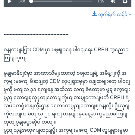
0:00
1:25
တိုက်ရိုက် လင့်ခ်
-------------------------------------------
ဝနျထမျးမြား CDM မှာ မဖွဈမနေ ပါဝငျရေး CRPH ကွညောခ
ကြျထုတျ
မွနျမာနိုငျငံမှာ အာဏာသိမျးထားတဲ့ စဈတပျရဲ့ အမိန့ျကို အ
ကွမျးမဖကျ ဖီဆနျတဲ့ CDM လှုပျရှားမှုမှာ ဝနျထမျးတှေ ပါဝငျ
မှုကို မတျလ ၃၁ ရကျနေ့ အထိသာ လကျခံတော့မှာ ဖွဈကွောငျး
ပွညျထောငျစုလှှတျတောျကိုယျစားပွုကောျမတီ CRPH ရဲ့
သမ်မတရုံးဝနျကွီးဌာန ခတေ်တပွညျထောငျစုဝနျကွီး ဦးလှငျ
ကိုလတျက မတျလ ၂၁ ရကျ တနငျ်ဂနှနေေ့မှာ ကွညောခကြျ
ထုတျပွနျပွောဆိုပါတယျ။
ပွညျသူနဲ့အတူရပျတညျပွီး အကွမျးမဖကျ CDM လှုပျရှားမှုမှာ