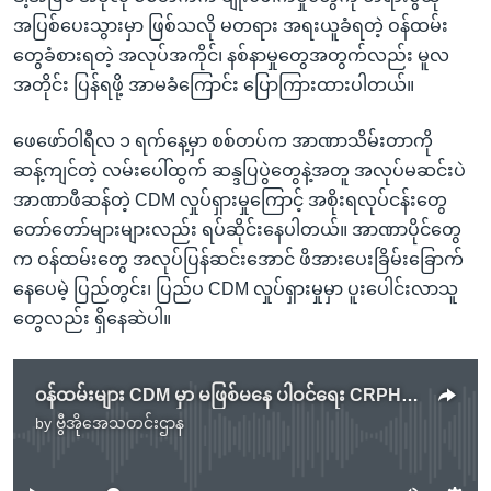
အပြစ်ပေးသွားမှာ ဖြစ်သလို မတရား အရးယူခံရတဲ့ ဝန်ထမ်း
တွေခံစားရတဲ့ အလုပ်အကိုင်၊ နစ်နာမှုတွေအတွက်လည်း မူလ
အတိုင်း ပြန်ရဖို့ အာမခံကြောင်း ပြောကြားထားပါတယ်။
ဖေဖော်ဝါရီလ ၁ ရက်နေ့မှာ စစ်တပ်က အာဏာသိမ်းတာကို
ဆန့်ကျင်တဲ့ လမ်းပေါ်ထွက် ဆန္ဒပြပွဲတွေနဲ့အတူ အလုပ်မဆင်းပဲ
အာဏာဖီဆန်တဲ့ CDM လှုပ်ရှားမှုကြောင့် အစိုးရလုပ်ငန်းတွေ
တော်တော်များများလည်း ရပ်ဆိုင်းနေပါတယ်။ အာဏာပိုင်တွေ
က ဝန်ထမ်းတွေ အလုပ်ပြန်ဆင်းအောင် ဖိအားပေးခြိမ်းခြောက်
နေပေမဲ့ ပြည်တွင်း၊ ပြည်ပ CDM လှုပ်ရှားမှုမှာ ပူးပေါင်းလာသူ
တွေလည်း ရှိနေဆဲပါ။
၀န်ထမ်းများ CDM မှာ မဖြစ်မနေ ပါဝင်ရေး CRPH ကြေညာချက်ထုတ်
by
ဗွီအိုအေသတင်းဌာန
No media source currently available