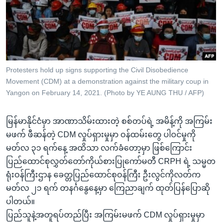
အ
သုတပဒေသာ အင်္ဂလိပ်စာ
ညွန်း
Learning English
စာမျက်နှာ
သို့
ဗွီအိုအေ လူမှုကွန်ယက်များ
ကျော်
ကြည့်
Protesters hold up signs supporting the Civil Disobedience
Movement (CDM) at a demonstration against the military coup in
ရန်
ဘာသာစကားများ
Yangon on February 14, 2021. (Photo by YE AUNG THU / AFP)
ရှာဖွေ
ရန်
မြန်မာနိုင်ငံမှာ အာဏာသိမ်းထားတဲ့ စစ်တပ်ရဲ့ အမိန့်ကို အကြမ်း
နေရာ
မဖက် ဖီဆန်တဲ့ CDM လှုပ်ရှားမှုမှာ ဝန်ထမ်းတွေ ပါဝင်မှုကို
သို့
မတ်လ ၃၁ ရက်နေ့ အထိသာ လက်ခံတော့မှာ ဖြစ်ကြောင်း
ကျော်
ပြည်ထောင်စုလွှတ်တော်ကိုယ်စားပြုကော်မတီ CRPH ရဲ့ သမ္မတ
ရန်
ရုံးဝန်ကြီးဌာန ခေတ္တပြည်ထောင်စုဝန်ကြီး ဦးလွင်ကိုလတ်က
မတ်လ ၂၁ ရက် တနင်္ဂနွေနေ့မှာ ကြေညာချက် ထုတ်ပြန်ပြောဆို
ပါတယ်။
ပြည်သူနဲ့အတူရပ်တည်ပြီး အကြမ်းမဖက် CDM လှုပ်ရှားမှုမှာ