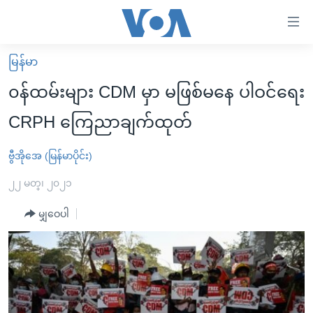
သုံး
ရ
လွယ်ကူ
မြန်မာ
မူလစာမျက်နှာ
စေ
၀န်ထမ်းများ CDM မှာ မဖြစ်မနေ ပါဝင်ရေး
မြန်မာ
သည့်
CRPH ကြေညာချက်ထုတ်
ကမ္ဘာ့သတင်းများ
Link
ဗွီဒီယို
နိုင်ငံတကာ
ဗွီအိုအေ (မြန်မာပိုင်း)
များ
သတင်းလွတ်လပ်ခွင့်
အမေရိကန်
၂၂ မတ္၊ ၂၀၂၁
ပင်မ
ရပ်ဝန်းတခု လမ်းတခု အလွန်
တရုတ်
အကြောင်းအရာ
မျှဝေပါ
သို့
အင်္ဂလိပ်စာလေ့လာမယ်
အစ္စရေး-ပါလက်စတိုင်း
ကျော်
အပတ်စဉ်ကဏ္ဍများ
အမေရိကန်သုံးအီဒီယံ
ကြည့်
ရေဒီယိုနှင့်ရုပ်သံ အချက်အလက်များ
မကြေးမုံရဲ့ အင်္ဂလိပ်စာ
ရေဒီယို
ရန်
ပင်မ
ရေဒီယို/တီဗွီအစီအစဉ်
ရုပ်ရှင်ထဲက အင်္ဂလိပ်စာ
တီဗွီ