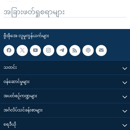
အခြားဖတ်ရှုစရာများ
ဗွီအိုအေ လူမှုကွန်ယက်များ
သတင်း
၀န်ဆောင်မှုများ
အပတ်စဉ်ကဏ္ဍများ
အင်္ဂလိပ်သင်ခန်းစာများ
ရေဒီယို