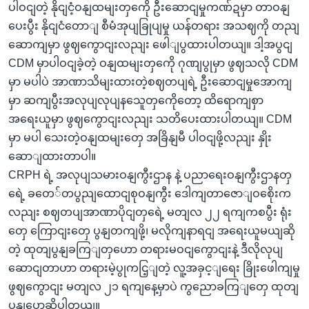
ပါဝငျတဲ့ နိုငျငံ့ဝနျထမျးတှကေို ဦးဆောငျမှုကဏ်ဍမှာ တာဝနျ
ပေးပွီး နိုငျငံတောျ စီမံအုပျခြုပျမှု ယန်တရား အသဈကို တညျ
ဆောကျမှာ ဖွဈကွောငျးလညျး ဖေါျပွထားပါတယျ။ ဒါ့အပွငျ
CDM မှာပါဝငျခဲ့တဲ့ ဝနျထမျးတှကေို ဂုဏျပွုမှာ ဖွဈသလို CDM
မှာ မပါပဲ အာဏာသိမျးထားတဲ့စဈတပျရဲ့ ဦးဆောငျမှုအောကျ
မှာ ဆကျပွီးအလုပျလုပျနသေူတှကေိုတော့ ထိရောကျစှာ
အရေးယူမှာ ဖွဈကွောငျးလညျး သတိပေးထားပါတယျ။ CDM
မှာ မပါ သေးတဲ့ဝနျထမျးတှေ အခြိနျမီ ပါဝငျဖို့လညျး နှိုး
ဆောျထားတာပါ။
CRPH ရဲ့ အလုပျသမားဝနျကွီးဌာန နဲ့ ပညာရေးဝနျကွီးဌာနတှ
ရေဲ့ ခတေ်တပွညျထောငျစုဝနျကွီး ဒေါကျတာဇောျဝစေိုးက
လညျး စဈတပျအာဏာပိုငျတှရေဲ့ မတျလ ၂၂ ရကျကစပွီး ရုံး
တှေ ကြောငျးတှေ ပွနျတကျဖို့၊ မလိုကျနာရငျ အရေးယူမယျဆို
တဲ့ ထုတျပွနျခကြျတှဟော တရားမဝငျကွောငျးနဲ့ ဒီလိုလုပျ
ဆောငျတာဟာ တရားမဲ့ပွုကငြ့ျတဲ့ လူ့အခှင့ျရေး ခြိုးဖေါကျမှု
ဖွဈကွောငျး မတျလ ၂၁ ရကျနေ့မှာပဲ ကွညောခကြျတှေ ထုတျ
ပွနျပွောဆိုပါတယျ။