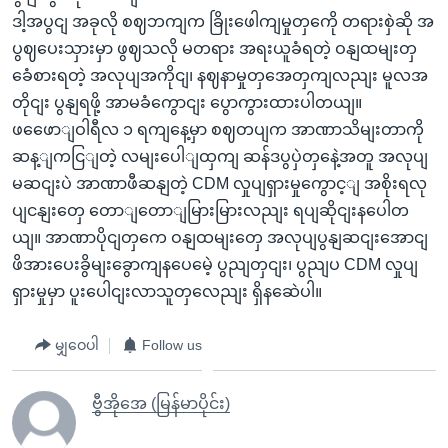
ဒါ့အပွငျ အခုလို စဈဘကျက ခြိုးဖေါကျမှုတှကေို တရားစှဲဆို အ
ပွဈပေးသှားမှာ ဖွဈသလို မတရား အရးယူခံရတဲ့ ဝနျထမျးတှ
ခေံစားရတဲ့ အလုပျအကိုငျ၊ နဈနာမှုတှအေတှကျလညျး မူလအ
တိုငျး ပွနျရဖို့ အာမခံကွောငျး ပွောကွားထားပါတယျ။
ဖဖေောျဝါရီလ ၁ ရကျနေ့မှာ စဈတပျက အာဏာသိမျးတာကို
ဆန့ျကငြျတဲ့ လမျးပေါျထှကျ ဆန်ဒပွပှဲတှနေဲ့အတူ အလုပျ
မဆငျးပဲ အာဏာဖီဆနျတဲ့ CDM လှုပျရှားမှုကွောင့ျ အစိုးရလု
ပျငနျးတှေ တောျတောျမြားမြားလညျး ရပျဆိုငျးနပေါတ
ယျ။ အာဏာပိုငျတှကေ ဝနျထမျးတှေ အလုပျပွနျဆငျးအောငျ
ဖိအားပေးခွိမျးခွောကျနပေမေဲ့ ပွညျတှငျး၊ ပွညျပ CDM လှုပျ
ရှားမှုမှာ ပူးပေါငျးလာသူတှလေညျး ရှိနဆေဲပါ။
မျှဝေပါ
Follow us
ဗွီအိုအေ (မြန်မာပိုင်း)