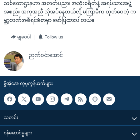
သစ်တောဌာနဟာ အတတ်ပညာ၊ အသုံးစရိတ်နဲ့ အရပ်သားအဖွဲ့
အစည်း အကူအညီ လိုအပ်နေတယ်လို့ မကြာမီက ထုတ်ဝေတဲ့ က
မ္ဘာ့ဘဏ်အစီရင်ခံစာမှာ ဖော်ပြထားပါတယ်။
မျှဝေပါ
Follow us
ဉာဏ်ဝင်းအောင်
ဗွီအိုအေ လူမှုကွန်ယက်များ
သတင်း
၀န်ဆောင်မှုများ