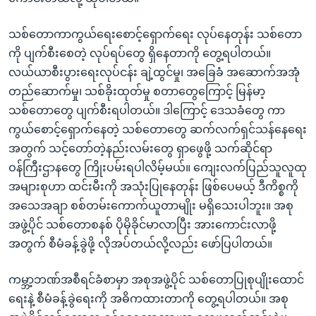
သစ်တောကာကွယ်ရေးစောင့်ရှောက်ရေး လုပ်နေတုန်း သစ်တော
ကို ပျက်စီးစေတဲ့ လုပ်ရပ်တွေ ရှိနေတာကို တွေ့ရပါတယ်။
လယ်ယာစီးပွားရေးလုပ်ငန်း ချဲ့ထွင်မှု၊ အခြေခံ အဆောက်အအုံ
တည်ဆောက်မှု၊ သစ်ခိုးထုတ်မှု စတာတွေကြောင့် မြန်မာ့
သစ်တောတွေ ပျက်စီးရပါတယ်။ ဒါကြောင့် ဒေသခံတွေ ကာ
ကွယ်စောင့်ရှောက်နေတဲ့ သစ်တောတွေ ဆက်လက်ရှင်သန်နေရေး
အတွက် သင့်တော်တဲ့နည်းလမ်းတွေ ရှာဖွေဖို့ သက်ဆိုင်ရာ
ဝန်ကြီးဌာနတွေ ကြိုးပမ်းရပါလိမ့်မယ်။ ကျေးလက်ပြည်သူလူထု
အများစုဟာ ထင်းမီးကို အသုံးပြုနေတုန်း ဖြစ်ပေမယ့် ဒီကိစ္စကို
အသေအချာ စစ်တမ်းကောက်ယူတာမျိုး မရှိသေးပါဘူး။ အစု
အဖွဲ့ပိုင် သစ်တောစနစ် ပိုမိုခိုင်မာလာပြီး အားကောင်းလာဖို့
အတွက် စီမံခန့်ခွဲဖို့ လိုအပ်တယ်လို့လည်း ဖော်ပြပါတယ်။
ကမ္ဘာ့ဘဏ်အစီရင်ခံစာမှာ အစုအဖွဲ့ပိုင် သစ်တောပြုစုပျိုးထောင်
ရေးနဲ့ စီမံခန့်ခွဲရေးကို အဓိကထားတာကို တွေ့ရပါတယ်။ အစု