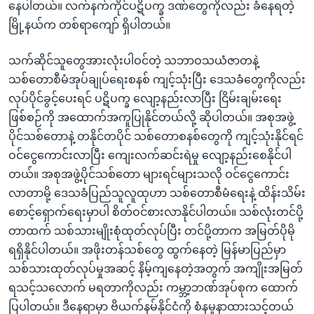
နေပါတယ်။ လက်နက်ကိုင်ပဋိပက္ခ ဒဏ်တွေကိုလည်း ခံနေရတဲ့
မြို့နယ်က တစ်ရာကျော် ရှိပါတယ်။
သက်ဆိုင်သူတွေအားလုံးပါဝင်တဲ့ သဘာဝသယံဇာတနဲ့
သစ်တောစီမံအုပ်ချုပ်ရေးစနစ် ကျင့်သုံးပြီး ဒေသခံတွေကိုလည်း
လုပ်ပိုင်ခွင့်ပေးရင် ပဋိပက္ခ လျော့နည်းလာပြီး ငြိမ်းချမ်းရေး
ဖြစ်စဉ်ကို အထောက်အကူပြုနိုင်တယ်လို့ ဆိုပါတယ်။ အစုအဖွဲ့
ပိုင်သစ်တောနဲ့ တနိုင်တပိုင် သစ်တောစနစ်တွေကို ကျင့်သုံးနိုင်ရင်
ဝင်ငွေကောင်းလာပြီး ကျေးလက်ဆင်းရဲမှု လျော့နည်းစေနိုင်ပါ
တယ်။ အစုအဖွဲ့ပိုင်သစ်တော များရင်များသလို ဝင်ငွေကောင်း
လာတာမို့ ဒေသခံပြည်သူလူထုဟာ သစ်တောစီမံရေးနဲ့ ထိန်းသိမ်း
စောင့်ရှောက်ရေးမှာပါ စိတ်ဝင်စားလာနိုင်ပါတယ်။ သစ်လုံးတင်ပို့
တာထက် သစ်သားမျိုးစုံထုတ်လုပ်ပြီး တင်ပို့တာက အမြတ်ပိုမို
ရရှိနိုင်ပါတယ်။ အဖိုးတန်သစ်တွေ ထွက်နေတဲ့ မြန်မာပြည်မှာ
သစ်သားထုတ်လုပ်မှုအဆင့် နိမ့်ကျနေတဲ့အတွက် အကျိုးအမြတ်
ရသင့်သလောက် မရတာကိုလည်း ကမ္ဘာ့ဘဏ်အုပ်စုက ထောက်
ပြပါတယ်။ ဒီနေရာမှာ ဗိယက်နမ်နိုင်ငံကို စံနမူနာထားသင့်တယ်