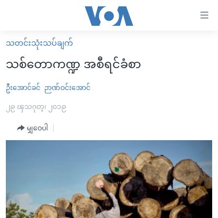
သုံး
ရ
လွယ်ကူ
သတင်းသုံးသပ်ချက်
မူလစာမျက်နှာ
စေ
သစ်တောကဏ္ဍ အစီရင်ခံစာ
မြန်မာ
သည့်
ကမ္ဘာ့သတင်းများ
ဦးအောင်ခင်
ဉာဏ်ဝင်းအောင်
Link
ဗွီဒီယို
နိုင်ငံတကာ
၂၉ ၾသဂုတ္၊ ၂၀၁၉
များ
သတင်းလွတ်လပ်ခွင့်
အမေရိကန်
မျှဝေပါ
ပင်မ
ရပ်ဝန်းတခု လမ်းတခု အလွန်
တရုတ်
အကြောင်းအရာ
သို့
အင်္ဂလိပ်စာလေ့လာမယ်
အစ္စရေး-ပါလက်စတိုင်း
ကျော်
အပတ်စဉ်ကဏ္ဍများ
အမေရိကန်သုံးအီဒီယံ
ကြည့်
ရေဒီယိုနှင့်ရုပ်သံ အချက်အလက်များ
မကြေးမုံရဲ့ အင်္ဂလိပ်စာ
ရေဒီယို
ရန်
ပင်မ
ရေဒီယို/တီဗွီအစီအစဉ်
ရုပ်ရှင်ထဲက အင်္ဂလိပ်စာ
တီဗွီ