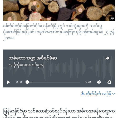
အ
သုတပဒေသာ အင်္ဂလိပ်စာ
ညွန်း
Learning English
စာမျက်နှာ
သို့
ဗွီအိုအေ လူမှုကွန်ယက်များ
စစ်ကိုင်းတိုင်းမြောက်ပိုင်း၊ ဝန်းသိုမြို့တွင် သစ်လုံးများကို သယ်ယူ
ကျော်
ပို့ဆောင်ခြင်းမပြုခင် အမှတ်အသားလုပ်နေကြသည့် ဝန်ထမ်းများ။ ၂၇ ဇွန်
ကြည့်
၂၀၁၈။
ရန်
ဘာသာစကားများ
ရှာဖွေ
သစ်တောကဏ္ဍ အစီရင်ခံစာ
ရန်
by
ဗွီအိုအေသတင်းဌာန
နေရာ
No media source currently available
သို့
ကျော်
0:00
5:20
ရန်
တိုက်ရိုက် လင့်ခ်
မြန်မာနိုင်ငံမှာ သစ်တောနဲ့သစ်လုပ်ငန်းဟာ အဓိကအခန်းကဏ္ဍက