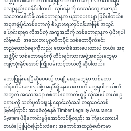
အဖွဲ့ပိုင်သစ်တောက ဝင်ငွေရလာတာဟာ ကျေးလက်ဆင်းရဲမှု
လျော့နည်းစေနိုင်ပါတယ်။ လုပ်ငန်းကို ဒေသခံတွေ နားလည်
သဘောပေါက်ဖို့ သစ်တောဌာနက ပညာပေးရမျာ ဖြစ်ပါတယ်။
အစုအဖွဲ့ပိုင်သစ်တောကို စီးပွားရေးလုပ်ငန်းအဖြစ် အသွင်
ပြောင်းရာမှာ လိုအပ်တဲ့ အကူအညီကို သစ်တောဌာနက ပံ့ပိုးရပါ
လိမ့်မယ်။ အသေးစားပုဂ္ဂလိကပိုင် သစ်တောစိုက်ခင်း
တည်ထောင်ရေးကိုလည်း ထောက်ခံအားပေးထားပါတယ်။ အစု
အဖွဲ့ပိုင် သစ်တောစနစ်ကို တိုင်းရင်းသားအဖွဲ့အစည်းတွေမှာ
ကျင့်သုံးနိုင်အောင် ကြိုးပမ်းသင့်တယ်လို့ ဆိုပါတယ်။
တောပြုန်းနေပြီဆိုပေမယ့် တချို့နေရာတွေမှာ သစ်တော
ထိန်းသိမ်းရေးလုပ်ဖို့ အချိန်ရှိနေသေးတာကို တွေ့ရပါတယ်။ ဒီ
အတွက် အသေအချာ စစ်တမ်းကောက်ယူဖို့ လိုအပ်ပါတယ်။ ဥ
ရောပကို သတ်မှတ်ဈေးနဲ့ ရောင်းတဲ့အခါ တရားဝင်သစ်
ဖြစ်ကြောင်း အာမခံတဲ့စနစ် Timber Legality Assurance
System ပိုမိုကောင်းမွန်အောင်လုပ်ဖို့လည်း အကြံပေးထားပါ
တယ်။ ပြုပြင်ပြောင်းလဲရေး အကောင်အထည်ဖော်ရာမှာ