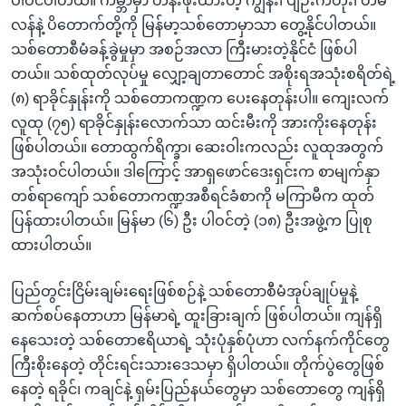
ပါဝင်ပါတယ်။ ကမ္ဘာမှာ တန်းဖိုးထားတဲ့ ကျွန်း၊ ပျဉ်းကတိုး၊ တမ
လန်နဲ့ ပိတောက်တို့ကို မြန်မာ့သစ်တောမှာသာ တွေ့နိုင်ပါတယ်။
သစ်တောစီမံခန့်ခွဲမှုမှာ အစဉ်အလာ ကြီးမားတဲ့နိုင်ငံ ဖြစ်ပါ
တယ်။ သစ်ထုတ်လုပ်မှု လျှော့ချတာတောင် အစိုးရအသုံးစရိတ်ရဲ့
(၈) ရာခိုင်နှုန်းကို သစ်တောကဏ္ဍက ပေးနေတုန်းပါ။ ကျေးလက်
လူထု (၇၅) ရာခိုင်နှုန်းလောက်သာ ထင်းမီးကို အားကိုးနေတုန်း
ဖြစ်ပါတယ်။ တောထွက်ရိက္ခာ၊ ဆေးဝါးကလည်း လူထုအတွက်
အသုံးဝင်ပါတယ်။ ဒါကြောင့် အာရှဖောင်ဒေးရှင်းက စာမျက်နှာ
တစ်ရာကျော် သစ်တောကဏ္ဍအစီရင်ခံစာကို မကြာမီက ထုတ်
ပြန်ထားပါတယ်။ မြန်မာ (၆) ဦး ပါဝင်တဲ့ (၁၈) ဦးအဖွဲ့က ပြုစု
ထားပါတယ်။
ပြည်တွင်းငြိမ်းချမ်းရေးဖြစ်စဉ်နဲ့ သစ်တောစီမံအုပ်ချုပ်မှုနဲ့
ဆက်စပ်နေတာဟာ မြန်မာရဲ့ ထူးခြားချက် ဖြစ်ပါတယ်။ ကျန်ရှိ
နေသေးတဲ့ သစ်တောဧရိယာရဲ့ သုံးပုံနှစ်ပုံဟာ လက်နက်ကိုင်တွေ
ကြီးစိုးနေတဲ့ တိုင်းရင်းသားဒေသမှာ ရှိပါတယ်။ တိုက်ပွဲတွေဖြစ်
နေတဲ့ ရခိုင်၊ ကချင်နဲ့ ရှမ်းပြည်နယ်တွေမှာ သစ်တောတွေ ကျန်ရှိ