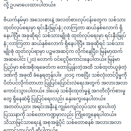
လို့ ဥပမာပေးထားပါတယ်။
ဗိယက်နမ်မှာ အသေးစားနဲ့ အလတ်စားလုပ်ငန်းတွေက သစ်သား
ထုတ်လုပ်ရေးမှာ ရင်းနှီးမြုပ်နံှလာကြတာ ဆယ်နှစ်လောက် ရှိ
နေပါပြီ။ အခုဆိုရင် သစ်သားမျိုးစုံ ထုတ်လုပ်ရေးမှာ ရင်းနှီးမြုပ်
နံှလာကြတာ ဆယ်နှစ်လောက် ရှိနေပါပြီ။ အခုဆိုရင် သစ်သား
မျိုးစုံ ထုတ်လုပ်ရာမှာ ပဉ္စမအဆင့်က လိုက်နေပြီး၊ မြန်မာ့ထက်
အဆပေါင်း (၂၀) လောက် ဝင်ငွေပိုကောင်းနေပါတယ်။ မြန်မာ
ပြည်မှာ စစ်အစိုးရခေတ်က တောပြုန်းတဲ့အထိ သစ်ထုတ်ယူခဲ့တဲ့
ဒဏ်ကို အခုထိ ခံနေရတုန်းပါ။ ၂၀၁၄ ကစပြီး သစ်လုံးတင်ပို့မှုကို
ပိတ်ပင်လိုက်တာဟာ ပြုပြင်ပြောင်းလဲရေးအတွက် အလားအလာ
ကောင်းသွားပါတယ်။ ဒါပေမဲ့ သစ်ခိုးထုတ်မှုနဲ့ အဂတိလိုက်စားမှု
တွေ ရှိနေဆဲမို့ ပြုပြင်ရေးလည်း နှေးကွေးနေပါတယ်။
အတတ်ပညာ၊ အရင်းအနှီးနဲ့ ကျွမ်းကျင်လုပ်သား ရှားပါးတဲ့
ပြဿနာကို သစ်တောကဏ္ဍမှာလည်း ကြုံတွေ့နေရပါတယ်။
သိသာမြင်သာရေးနဲ့ အစုအဖွဲ့ပိုင် သစ်တောစနစ် အလားအလာ
ကောင်းတယ်လို့ ဆိုပါတယ်။