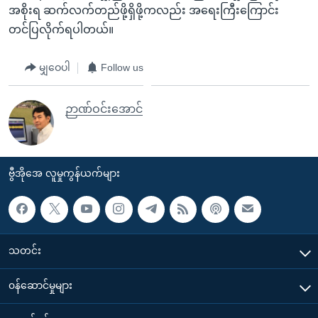
အစိုးရ ဆက်လက်တည်ဖို့ရှိဖို့ကလည်း အရေးကြီးကြောင်း
တင်ပြလိုက်ရပါတယ်။
မျှဝေပါ
Follow us
ဉာဏ်ဝင်းအောင်
ဗွီအိုအေ လူမှုကွန်ယက်များ
သတင်း
၀န်ဆောင်မှုများ