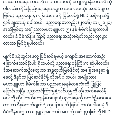
အားကောင်းရင် ဘယ်လို အခက်အခဲမဆို ကျော်လွှာနိုင်မယ်လို့ ဆို
ပါတယ်။ တိုင်းပြည်ရှေ့ရေးအတွက် အကောင်းဆုံး အာမခံချက်
ဖြစ်တဲ့ ပညာရေး နဲ့ ကျန်းမာရေးကို မြှင့်တင်ဖို့ NLD အစိုးရ သံန္နိ
ဌာန် ချထားပုံ ရပါတယ်။ ပညာရေးမှာလည်း (၂၀၁၆) က (၂၀၂၁)
အထိဖြစ်တဲ့ အမျိုးသားမဟာဗျူဟာ (၅) နှစ် စီမံကိန်းချထားပါ
တယ်။ ဒီ စီမံကိန်းကြောင့် ပညာရေးအသုံးစရိတ်လည်း တိုးပွား
လာတာ ဖြစ်ပုံရပါတယ်။
ပျက်စီးယိုယွင်းနေလို့ ပြင်ဆင်ရမယ့် ကျောင်းအဆောက်အဦး
ခြောက်ထောင်နီးပါး ရှိတယ်လို့ ပညာရေးဝန်ကြီးက ဆိုပါတယ်။
ဒီအဆောက်အဦးတွေဟာ အန္တရာယ်ဖြစ်နိုင်တဲ့ အခြေအနေမှာ ရှိ
နေလို့ ဒီနှစ်ထဲ ပြင်ဆင်နိုင်ဖို့ လိုအပ်ပါတယ်။ အမျိုးသား
မဟာဗျူဟာ စီမံကိန်းဟာ ပညာရေးစနစ်တခုလုံးကို ပြုပြင်
ပြောင်းလဲပြီး ပညာသင်ကြားမှုနဲ့ သင်ယူမှုကို တိုးတက်စေလိမ့်
မယ်လို့ ဆိုပါတယ်။ ကျန်းမာရေး နဲ့ ပညာရေးကို စတင်ဦးစားပေး
တာဟာ ဒီနှစ်ဘတ်ဂျက်ရဲ့ ထူးခြားချက် ဖြစ်ပါတယ်။ ဒါပေမဲ့ ဒီ
စီမံကိန်းတွေဟာ ရေရှည်အကောင်အထည် ဖော်ရမှာဖြစ်လို့ NLD