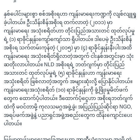
နှစ်ပေါင်းများစွာ စစ်အစိုးရဟာ ကျန်းမာရေးကဏ္ဍကို လျစ်လျူရှု
ခဲ့ပါတယ်။ ဦးသိန်းစိန်အစိုးရ တက်လာတဲ့ (၂၀၁၁) မှာ
ကျန်းမာရေး အသုံးစရိတ်ဟာ တိုင်းပြည်အသားတင် ထုတ်လုပ်မှု
ရဲ့ (၁) ရာခိုင်နှုန်းကျော်ကျော်သာ ရှိပါတယ်။ ဒါပေမဲ့ ဦးသိန်းစိန်
အစိုးရ သက်တမ်းကုန်တဲ့ (၂၀၁၅) မှာ (၄) ရာခိုင်နှုန်းနီးပါးအထိ
ကျန်းမာရေး အသုံးစရိတ်ရှိလာတဲ့အတွက် ငါးနှစ်အတွင်းမှာ သုံး
ဆတိုးလာပါတယ်။ NLD အစိုးရရဲ့ ဘတ်ဂျက်မှာ တိုင်းပြည်
အသားတင် ထုတ်လုပ်မှုရဲ့ (၅) ရာခိုင်နှုန်းဟာ ကျန်းမာရေး
အသုံးစရိတ် ဖြစ်လာတဲ့အတွက် အများဆုံးလို့ ပြောနိုင်ပါတယ်။
ကျန်းမာရေးအသုံးစရိတ် (၁၀) ရာခိုင်နှုန်းကို ဖွံ့ဖြိုးမှုမိတ်ဖက်
တွေက ထောက်ပံ့ပါတယ်။ ဒီထောက်ပံ့ငွေဟာ အစိုးရဘတ်ဂျက်
ထဲကို မဝင်တာမို့ ကုလသမဂ္ဂအဖွဲ့ခွဲ၊ အပြည်ပြည်ဆိုင်ရာ NGO,
အရပ်ဖက်အဖွဲ့နဲ့ ပညာရှင်အဖွဲ့အစည်းတွေက ထိန်းကျောင်းပေး
ပါတယ်။
မြန်မာ့ကျန်းမာရေးအခြေအနေဟာ အာဆီယံဒေသမှာ အချို့တဲ့