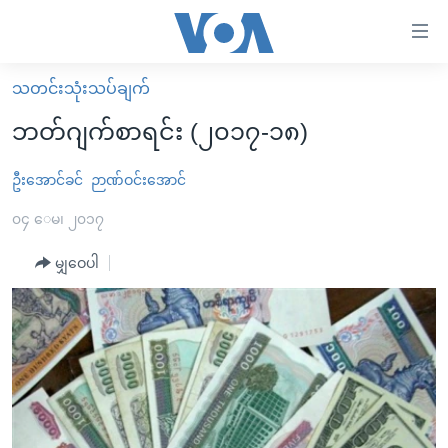
သုံး
ရ
လွယ်ကူ
သတင်းသုံးသပ်ချက်
မူလစာမျက်နှာ
စေ
ဘတ်ဂျက်စာရင်း (၂၀၁၇-၁၈)
မြန်မာ
သည့်
ကမ္ဘာ့သတင်းများ
ဦးအောင်ခင်
ဉာဏ်ဝင်းအောင်
Link
ဗွီဒီယို
နိုင်ငံတကာ
၀၄ ေမ၊ ၂၀၁၇
များ
သတင်းလွတ်လပ်ခွင့်
အမေရိကန်
မျှဝေပါ
ပင်မ
ရပ်ဝန်းတခု လမ်းတခု အလွန်
တရုတ်
အကြောင်းအရာ
သို့
အင်္ဂလိပ်စာလေ့လာမယ်
အစ္စရေး-ပါလက်စတိုင်း
ကျော်
အပတ်စဉ်ကဏ္ဍများ
အမေရိကန်သုံးအီဒီယံ
ကြည့်
ရေဒီယိုနှင့်ရုပ်သံ အချက်အလက်များ
မကြေးမုံရဲ့ အင်္ဂလိပ်စာ
ရေဒီယို
ရန်
ပင်မ
ရေဒီယို/တီဗွီအစီအစဉ်
ရုပ်ရှင်ထဲက အင်္ဂလိပ်စာ
တီဗွီ