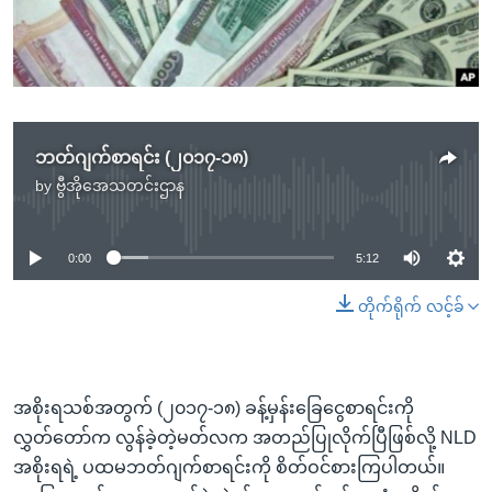
အ
သုတပဒေသာ အင်္ဂလိပ်စာ
ညွန်း
Learning English
စာမျက်နှာ
သို့
ဗွီအိုအေ လူမှုကွန်ယက်များ
ကျော်
ကြည့်
ဘတ်ဂျက်စာရင်း (၂၀၁၇-၁၈)
ရန်
by
ဗွီအိုအေသတင်းဌာန
No media source currently available
ဘာသာစကားများ
ရှာဖွေ
ရန်
0:00
5:12
နေရာ
သို့
တိုက်ရိုက် လင့်ခ်
ကျော်
ရန်
အစိုးရသစ်အတွက် (၂၀၁၇-၁၈) ခန့်မှန်းခြေငွေစာရင်းကို
လွှတ်တော်က လွန်ခဲ့တဲ့မတ်လက အတည်ပြုလိုက်ပြီဖြစ်လို့ NLD
အစိုးရရဲ့ ပထမဘတ်ဂျက်စာရင်းကို စိတ်ဝင်စားကြပါတယ်။