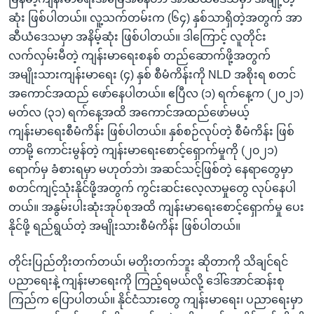
ဆုံး ဖြစ်ပါတယ်။ လူ့သက်တမ်းက (၆၄) နှစ်သာရှိတဲ့အတွက် အာ
ဆီယံဒေသမှာ အနိမ့်ဆုံး ဖြစ်ပါတယ်။ ဒါကြောင့် လူတိုင်း
လက်လှမ်းမီတဲ့ ကျန်းမာရေးစနစ် တည်ဆောက်ဖို့အတွက်
အမျိုးသားကျန်းမာရေး (၄) နှစ် စီမံကိန်းကို NLD အစိုးရ စတင်
အကောင်အထည် ဖော်နေပါတယ်။ ဧပြီလ (၁) ရက်နေ့က (၂၀၂၁)
မတ်လ (၃၁) ရက်နေ့အထိ အကောင်အထည်ဖော်မယ့်
ကျန်းမာရေးစီမံကိန်း ဖြစ်ပါတယ်။ နှစ်စဉ်လုပ်တဲ့ စီမံကိန်း ဖြစ်
တာမို့ ကောင်းမွန်တဲ့ ကျန်းမာရေးစောင့်ရှောက်မှုကို (၂၀၂၁)
ရောက်မှ ခံစားရမှာ မဟုတ်ဘဲ၊ အဆင်သင့်ဖြစ်တဲ့ နေရာတွေမှာ
စတင်ကျင့်သုံးနိုင်ဖို့အတွက် ကွင်းဆင်းလေ့လာမှုတွေ လုပ်နေပါ
တယ်။ အနွမ်းပါးဆုံးအုပ်စုအထိ ကျန်းမာရေးစောင့်ရှောက်မှု ပေး
နိုင်ဖို့ ရည်ရွယ်တဲ့ အမျိုးသားစီမံကိန်း ဖြစ်ပါတယ်။
တိုင်းပြည်တိုးတက်တယ်၊ မတိုးတက်ဘူး ဆိုတာကို သိချင်ရင်
ပညာရေးနဲ့ ကျန်းမာရေးကို ကြည့်ရမယ်လို့ ဒေါ်အောင်ဆန်းစု
ကြည်က ပြောပါတယ်။ နိုင်ငံသားတွေ ကျန်းမာရေး၊ ပညာရေးမှာ