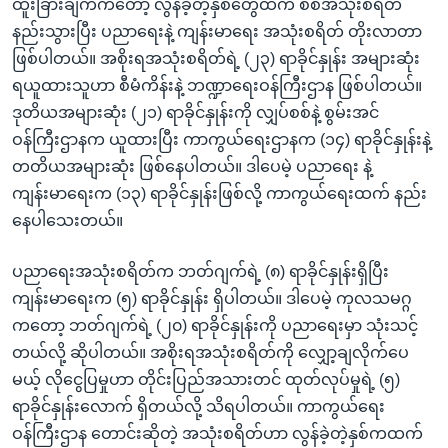
ထူးခြားချက်ကတော့ လွန်ခဲ့တဲ့နှစ်တွေထက် စစ်အသုံးစရိတ်
နည်းသွားပြီး ပညာရေးနဲ့ ကျန်းမာရေး အသုံးစရိတ် တိုးလာတာ
ဖြစ်ပါတယ်။ အစိုးရအသုံးစရိတ်ရဲ့ (၂၃) ရာခိုင်နှုန်း အများဆုံး
ရယူထားသူဟာ စီမံကိန်းနဲ့ ဘဏ္ဍာရေးဝန်ကြီးဌာန ဖြစ်ပါတယ်။
ဒုတိယအများဆုံး (၂၁) ရာခိုင်နှုန်းကို လျှပ်စစ်နဲ့ စွမ်းအင်
ဝန်ကြီးဌာနက ယူထားပြီး ကာကွယ်ရေးဌာနက (၁၄) ရာခိုင်နှုန်းနဲ့
တတိယအများဆုံး ဖြစ်နေပါတယ်။ ဒါပေမဲ့ ပညာရေး နဲ့
ကျန်းမာရေးက (၁၃) ရာခိုင်နှုန်းဖြစ်လို့ ကာကွယ်ရေးထက် နည်း
နေပါသေးတယ်။
ပညာရေးအသုံးစရိတ်က ဘတ်ဂျက်ရဲ့ (၈) ရာခိုင်နှုန်းရှိပြီး
ကျန်းမာရေးက (၅) ရာခိုင်နှုန်း ရှိပါတယ်။ ဒါပေမဲ့ ကုလသမဂ္ဂ
ကတော့ ဘတ်ဂျက်ရဲ့ (၂၀) ရာခိုင်နှုန်းကို ပညာရေးမှာ သုံးသင့်
တယ်လို့ ဆိုပါတယ်။ အစိုးရအသုံးစရိတ်ကို လျှော့ချလိုက်ပေ
မယ့် လိုငွေပြမှုဟာ တိုင်းပြည်အသားတင် ထုတ်လုပ်မှုရဲ့ (၅)
ရာခိုင်နှုန်းလောက် ရှိတယ်လို့ သိရပါတယ်။ ကာကွယ်ရေး
ဝန်ကြီးဌာန တောင်းဆိုတဲ့ အသုံးစရိတ်ဟာ လွန်ခဲ့တဲ့နှစ်ကထက်