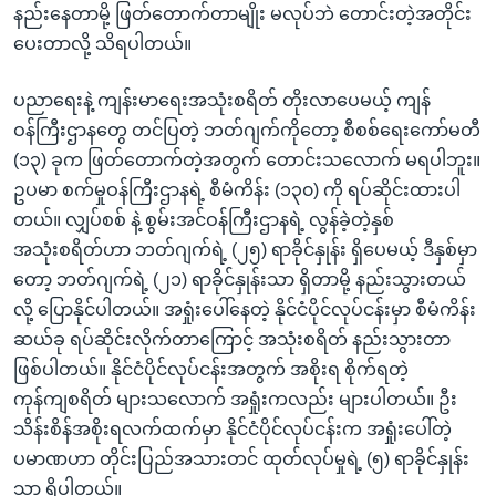
နည်းနေတာမို့ ဖြတ်တောက်တာမျိုး မလုပ်ဘဲ တောင်းတဲ့အတိုင်း
ပေးတာလို့ သိရပါတယ်။
ပညာရေးနဲ့ ကျန်းမာရေးအသုံးစရိတ် တိုးလာပေမယ့် ကျန်
ဝန်ကြီးဌာနတွေ တင်ပြတဲ့ ဘတ်ဂျက်ကိုတော့ စီစစ်ရေးကော်မတီ
(၁၃) ခုက ဖြတ်တောက်တဲ့အတွက် တောင်းသလောက် မရပါဘူး။
ဥပမာ စက်မှုဝန်ကြီးဌာနရဲ့ စီမံကိန်း (၁၃၀) ကို ရပ်ဆိုင်းထားပါ
တယ်။ လျှပ်စစ် နဲ့ စွမ်းအင်ဝန်ကြီးဌာနရဲ့ လွန်ခဲ့တဲ့နှစ်
အသုံးစရိတ်ဟာ ဘတ်ဂျက်ရဲ့ (၂၅) ရာခိုင်နှုန်း ရှိပေမယ့် ဒီနှစ်မှာ
တော့ ဘတ်ဂျက်ရဲ့ (၂၁) ရာခိုင်နှုန်းသာ ရှိတာမို့ နည်းသွားတယ်
လို့ ပြောနိုင်ပါတယ်။ အရှုံးပေါ်နေတဲ့ နိုင်ငံပိုင်လုပ်ငန်းမှာ စီမံကိန်း
ဆယ်ခု ရပ်ဆိုင်းလိုက်တာကြောင့် အသုံးစရိတ် နည်းသွားတာ
ဖြစ်ပါတယ်။ နိုင်ငံပိုင်လုပ်ငန်းအတွက် အစိုးရ စိုက်ရတဲ့
ကုန်ကျစရိတ် များသလောက် အရှုံးကလည်း များပါတယ်။ ဦး
သိန်းစိန်အစိုးရလက်ထက်မှာ နိုင်ငံပိုင်လုပ်ငန်းက အရှုံးပေါ်တဲ့
ပမာဏဟာ တိုင်းပြည်အသားတင် ထုတ်လုပ်မှုရဲ့ (၅) ရာခိုင်နှုန်း
သာ ရှိပါတယ်။