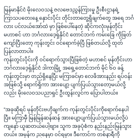
မြန်မာနိုင်ငံ မိုးလေဝသနဲ့ ဇလဗေဒညွှန်ကြားမှု ဦးစီးဌာနရဲ့
ကြာသပတေးနေ့ နှောင်းပိုင်း တိုင်းတာတွေ့ရှိချက်တွေ အရေ ဘင်္ဂ
လား ပင်လယ်အော်ထဲ မှာ ဖြစ်ပေါ်နေတဲ့ ဆိုင်ကလုံးမုန်တိုင်း
မဟာစင် ဟာ ဘင်္ဂလားဒေ့ရှ်နိုင်ငံ တောင်ဘက် ကမ်းခြေ ကိုဖြတ်
ကျော်ပြီးတော့ ကုန်းတွင်း ဝင်ရောက်ခဲ့ပြီ ဖြစ်တယ်လို့ ထုတ်
ပြန်လာတာပါ။
ကုန်းတွင်းပိုင်းကို ဝင်ရောက်သွားပြီဖြစ်တဲ့ မဟာစင် မုန်တိုင်းဟာ
ဘင်္ဂလားဒေ့ရှ်နိုင်ငံ ဒါကာမြို့ အရှေ့တောင်ဘက် မိုင် ၆ဝ ခန့်
ကုန်းတွင်းမှာ တည်ရှိနေပြီး မကြာခင်မှာ လေဖိအားနည်း ရပ်ဝန်း
အဖြစ်သို့ ရောက်ရှိကာ အားပျော့ ပျက်ပြယ်သွားတော့မယ်လို့
လည်း မိုးလေဝသပညာရှင် ဦးထွန်းလွင်က ပြောပါတယ်။
“အခုဆိုရင် မုန်တိုင်းဗဟိုချက်က ကုန်းတွင်းပိုင်းကိုရောက်နေပါ
ပြီ။ မကြာမှီ မြန်မြန်ဆန်ဆန် အားပျော့ပျက်ပြယ်သွားမယ်လို့ပဲ
ကျနော် ယူဆတယ်ပေါ့ဗျာ။ သူက အခုပုံစံက နည်းနည်းမြန်သွား
တယ်။ အမှန်က ညနေမှာ ဝင်ရမှာ။ ဒီကောင်က တစ်နာရီကို