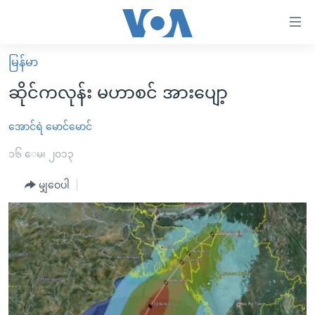
သုံး
ရ
လွယ်ကူ
မြန်မာ
မူလစာမျက်နှာ
စေ
ဆိုင်ကလုန်း မဟာစင် အားပျော့
မြန်မာ
သည့်
ကမ္ဘာ့သတင်းများ
အောင်ရဲ မောင်မောင်
Link
ဗွီဒီယို
နိုင်ငံတကာ
၁၆ ေမ၊ ၂၀၁၃
များ
သတင်းလွတ်လပ်ခွင့်
အမေရိကန်
မျှဝေပါ
ပင်မ
ရပ်ဝန်းတခု လမ်းတခု အလွန်
တရုတ်
အကြောင်းအရာ
သို့
အင်္ဂလိပ်စာလေ့လာမယ်
အစ္စရေး-ပါလက်စတိုင်း
ကျော်
အပတ်စဉ်ကဏ္ဍများ
အမေရိကန်သုံးအီဒီယံ
ကြည့်
ရေဒီယိုနှင့်ရုပ်သံ အချက်အလက်များ
မကြေးမုံရဲ့ အင်္ဂလိပ်စာ
ရေဒီယို
ရန်
ပင်မ
ရေဒီယို/တီဗွီအစီအစဉ်
ရုပ်ရှင်ထဲက အင်္ဂလိပ်စာ
တီဗွီ