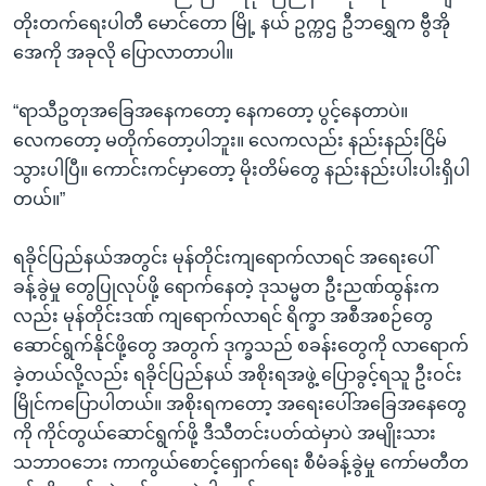
တိုးတက်ရေးပါတီ မောင်တော မြို့ နယ် ဥက္ကဌ ဦဘရွှေက ဗွီအို
အေကို အခုလို ပြောလာတာပါ။
“ရာသီဥတုအခြေအနေကတော့ နေကတော့ ပွင့်နေတာပဲ။
လေကတော့ မတိုက်တော့ပါဘူး။ လေကလည်း နည်းနည်းငြိမ်
သွားပါပြီ။ ကောင်းကင်မှာတော့ မိုးတိမ်တွေ နည်းနည်းပါးပါးရှိပါ
တယ်။”
ရခိုင်ပြည်နယ်အတွင်း မုန်တိုင်းကျရောက်လာရင် အရေးပေါ်
ခန့်ခွဲမှု တွေပြုလုပ်ဖို့ ရောက်နေတဲ့ ဒုသမ္မတ ဦးညဏ်ထွန်းက
လည်း မုန်တိုင်းဒဏ် ကျရောက်လာရင် ရိက္ခာ အစီအစဉ်တွေ
ဆောင်ရွက်နိုင်ဖို့တွေ အတွက် ဒုက္ခသည် စခန်းတွေကို လာရောက်
ခဲ့တယ်လို့လည်း ရခိုင်ပြည်နယ် အစိုးရအဖွဲ့ ပြောခွင့်ရသူ ဦးဝင်း
မြိုင်ကပြောပါတယ်။ အစိုးရကတော့ အရေးပေါ်အခြေအနေတွေ
ကို ကိုင်တွယ်ဆောင်ရွက်ဖို့ ဒီသီတင်းပတ်ထဲမှာပဲ အမျိုးသား
သဘာဝဘေး ကာကွယ်စောင့်ရှောက်ရေး စီမံခန့်ခွဲမှု ကော်မတီတ