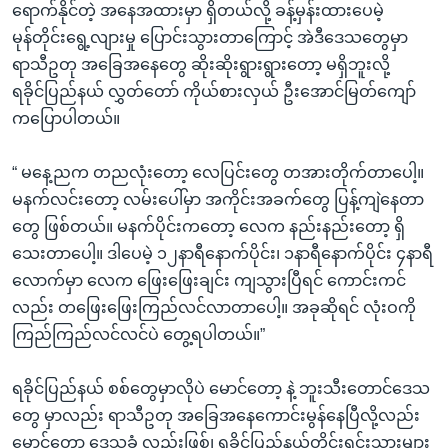
ရောက်နိုင်တဲ့ အနေအထားမှာ ရှိတယ်လို့ ခန့်မှန်းထားပေမဲ့
မုန်တိုင်းရွေ့လျားမှု ပြောင်းသွားတာကြောင့် အဲဒီဒေသတွေမှာ
ရာသီဥတု အခြေအနေတွေ ဆိုးဆိုးရွားရွားတော့ မရှိဘူးလို့
ရခိုင်ပြည်နယ် လွှတ်တော် ကိုယ်စားလှယ် ဦးအောင်မြတ်ကျော်
ကပြောပါတယ်။
“ မနေ့ညက တညလုံးတော့ လေပြင်းတွေ တအားတိုက်တာပေါ့။
မနက်လင်းတော့ လမ်းပေါ်မှာ အကိုင်းအခက်တွေ ပြန့်ကျဲနေတာ
တွေ ဖြစ်တယ်။ မနက်ပိုင်းကတော့ လေက နည်းနည်းတော့ ရှိ
သေးတာပေါ့။ ဒါပေမဲ့ ၁၂နာရီနောက်ပိုင်း၊ ၁နာရီနောက်ပိုင်း ၄နာရီ
လောက်မှာ လေက ဖြေးဖြေးချင်း ကျသွားပြီရင် ကောင်းကင်
လည်း တဖြေးဖြေးကြည်လင်လာတာပေါ့။ အခုဆိုရင် လုံးဝကို
ကြည်ကြည်လင်လင်ပဲ တွေ့ရပါတယ်။”
ရခိုင်ပြည်နယ် စစ်တွေမှာလိုပဲ မောင်တော့ နဲ့ ဘူးသီးတောင်ဒေသ
တွေ မှာလည်း ရာသီဥတု အခြေအနေကောင်းမွန်နေပြီလို့လည်း
မောင်တော ဒေသခံ လည်းဖြစ်၊ ရခိုင်ပြည်နယ်တိုင်းရင်းသားများ