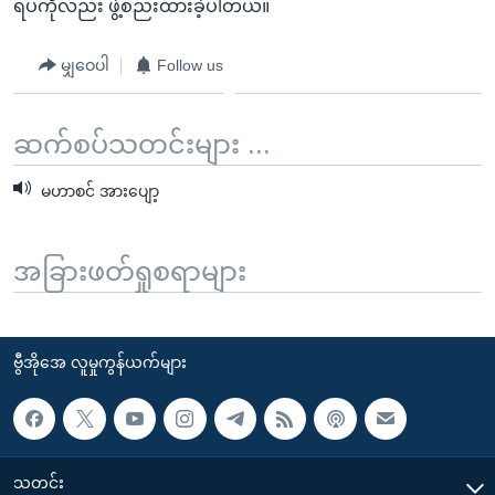
ရပ်ကိုလည်း ဖွဲ့စည်းထားခဲ့ပါတယ်။
မျှဝေပါ
Follow us
ဆက်စပ်သတင်းများ ...
မဟာစင် အားပျော့
အခြားဖတ်ရှုစရာများ
ဗွီအိုအေ လူမှုကွန်ယက်များ
သတင်း