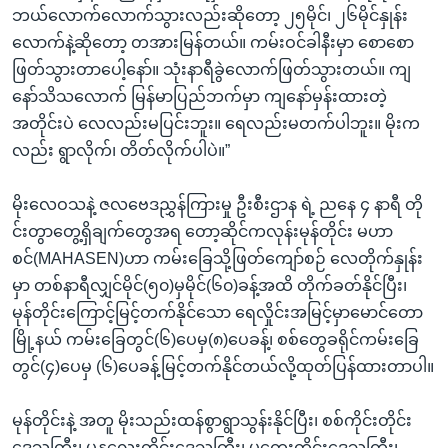
ဘယ်လောက်လောက်သွားလည်းဆိုတော့ ၂၅မိုင်၊ ၂၆မိုင်နှုန်း
လောက်နဲ့ဆိုတော့ တအားမြန်တယ်။ ကမ်းဝင်ခါနီးမှာ စောစော
ဖြတ်သွားတာပေါ့နော်။ သုံးနာရီခွဲလောက်ဖြတ်သွားတယ်။ ကျ
နော်သိသလောက် မြန်မာပြည်ဘက်မှာ ကျနော်မှန်းထားတဲ့
အတိုင်းပဲ လေလည်းမပြင်းဘူး။ ရေလည်းမတက်ပါဘူး။ မိုးက
လည်း ရွာလိုက်၊ တိတ်လိုက်ပါပဲ။”
မိုးလေဝသနဲ့ ဇလဗေဒညွှန်ကြားမှု ဦးစီးဌာန ရဲ့ ညနေ ၄ နာရီ တို
င်းတွာတွေ့ရှိချက်တွေအရ တော့ဆိုင်ကလုန်းမုန်တိုင်း မဟာ
စင်(MAHASEN)ဟာ ကမ်းခြေသို့ဖြတ်ကျော်စဉ် လေတိုက်နှုန်း
မှာ တစ်နာရီလျှင်မိုင်(၅၀)မှမိုင်(၆၀)ခန့်အထိ တိုက်ခတ်နိုင်ပြီး၊
မုန်တိုင်းကြောင့်မြင့်တက်နိုင်သော ရေလှိုင်းအမြင့်မှာမောင်တော
မြို့နယ် ကမ်းခြေတွင်(၆)ပေမှ(၈)ပေခန့်၊ စစ်တွေခရိုင်ကမ်းခြေ
တွင်(၄)ပေမှ (၆)ပေခန့်မြင့်တက်နိုင်တယ်လို့ထုတ်ပြန်ထားတာပါ။
မုန်တိုင်းနဲ့ အတူ မိုးသည်းထန်စွာရွာသွန်းနိုင်ပြီး၊ စစ်ကိုင်းတိုင်း
ဒေသကြီး၊ မန္တလေးတိုင်းဒေသကြီး၊ မကွေးတိုင်းဒေသကြီး၊