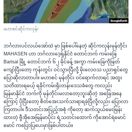
အ
သုတပဒေသာ အင်္ဂလိပ်စာ
ညွန်း
Learning English
စာမျက်နှာ
သို့
ဗွီအိုအေ လူမှုကွန်ယက်များ
မဟာစင်ဆိုင်ကလုန်း
ကျော်
ကြည့်
ဘင်္ဂလားပင်လယ်အော်ထဲ မှာ ဖြစ်ပေါ်နေတဲ့ ဆိုင်ကလုန်းမုန်တိုင်း
ရန်
MAHASEN ဟာ ဘင်္ဂလားဒေ့ရှ်နိုင်ငံ တောင်ဘက် ကမ်းခြေ
ဘာသာစကားများ
ရှာဖွေ
Barisal မြို့ တောင်ဘက် ၆၂ မိုင်ခန့် အကွာ ကမ်းခြေကိုဖြတ်
ရန်
ကျော်ပြီးတော့ ကုန်းတွင်း ဝင်သွားပြီလို့ မိုးလေဝသ ပညာရှင်တွေ
နေရာ
ပြောဆိုလာတာပါ။ မဟာစင် မုန်တိုင်း ဝင်ရောက်လာရင် အထူး
သို့
သတိထားရမယ့် ရခိုင်ကမ်းရိုးတန်းဒေသခံတွေ ကလည်း
ကျော်
မြန်မာနိုင်ငံ ဘက်ကို မုန်တိုင်းမလာတော့ဘူးဆိုတဲ့ အခြေအနေ
ရန်
ကြောင့် ပိုပြီးတော့ စိတ်အေးသက်သာရာရခဲ့ပြီလို့လည်း ပြောလာ
ကြတာပါ။ ဒီသတင်းအပြည့်အစုံ ကိုတော့ ဆက်သွယ်မေးမြန်း
ထားတဲ့ ဗွီအိုအေမြန်မာပိုင်း ရဲ့သတင်းထောက် ကိုအောင်ရဲမောင်
မောင် ကပြောပြပေးမှာဖြစ်ပါတယ်။