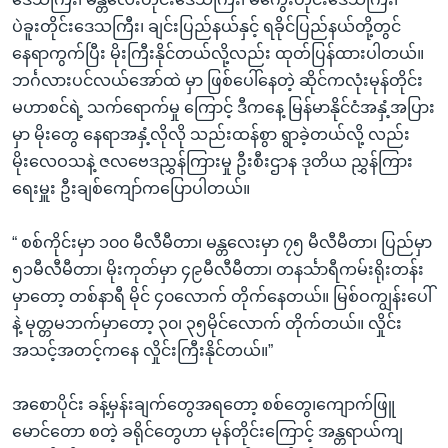
ပဲခူးတိုင်းဒေသကြီး၊ ချင်းပြည်နယ်နှင့် ရခိုင်ပြည်နယ်တို့တွင်
နေရာကွက်ပြီး မိုးကြီးနိုင်တယ်လို့လည်း ထုတ်ပြန်ထားပါတယ်။
ဘင်္ဂလားပင်လယ်အော်ထဲ မှာ ဖြစ်ပေါ်နေတဲ့ ဆိုင်ကလုံးမုန်တိုင်း
မဟာစင်ရဲ့ သက်ရောက်မှု ကြောင့် ဒီကနေ့ မြန်မာနိုင်ငံအနှံ့အပြား
မှာ မိုးတွေ နေရာအနှံ့လိုလို သည်းထန်စွာ ရွာခဲ့တယ်လို့ လည်း
မိုးလေဝသနဲ့ ဇလဗေဒညွှန်ကြားမှု ဦးစီးဌာန ဒုတိယ ညွှန်ကြား
ရေးမှူး ဦးချစ်ကျော်ကပြောပါတယ်။
“ စစ်ကိုင်းမှာ ၁၀၀ မီလီမီတာ၊ မန္တလေးမှာ ၇၅ မီလီမီတာ၊ ပြည်မှာ
၅၁မီလီမီတာ၊ မိုးကုတ်မှာ ၄၉မီလီမီတာ၊ တနင်္သာရီကမ်းရိုးတန်း
မှာတော့ တစ်နာရီ မိုင် ၄၀လောက် တိုက်နေတယ်။ မြစ်ဝကျွန်းပေါ်
နဲ့ မုတ္တမဘက်မှာတော့ ၃၀၊ ၃၅မိုင်လောက် တိုက်တယ်။ လှိုင်း
အသင့်အတင့်ကနေ လှိုင်းကြီးနိုင်တယ်။”
အစောပိုင်း ခန့်မှန်းချက်တွေအရတော့ စစ်တွေ၊ကျောက်ဖြူ
မောင်တော စတဲ့ ခရိုင်တွေဟာ မုန်တိုင်းကြောင့် အန္တရာယ်ကျ