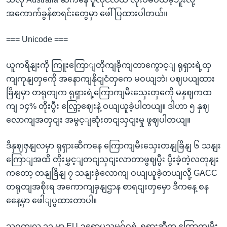
အကောက်ခွန်စာရင်းတွေမှာ ဖေါ်ပြထားပါတယ်။
=== Unicode ===
ယူကရိနျးကို ကြူးကြောျတိုကျခိုကျတာကွောင့ျ ရုရှားရဲ့ထှ
ကျကုနျတှကေို အနောကျနိုငျငံတှကေ မဝယျဘဲ၊ ပဈပယျထား
ခြိနျမှာ တရုတျက ရုရှားရဲ့ကြောကျမီးသှေးတှကေို မနှဈကထ
ကျ ၁၄% တိုးပွီး လြှော့ဈေးနဲ့ ဝယျယူခဲ့ပါတယျ။ ဒါဟာ ၅ နှဈ
လောကျအတှငျး အမွင့ျဆုံးတငျသှငျးမှု ဖွဈပါတယျ။
ဒီနှဈဇှနျလမှာ ရုရှားဆီကနေ ကြောကျမီးသှေးတနျခြိနျ ၆ သနျး
ကြောျအထိ တိုးမွှင့ျတငျသှငျးလာတာဖွဈပွီး ပွီးခဲ့တဲ့လတုနျး
ကတော့ တနျခြိနျ ၇ သနျးခှဲလောကျ ဝယျယူခဲ့တယျလို့ GACC
တရုတျအစိုးရ အကောကျခှနျဌာန စာရငျးတှမှော ဒီကနေ့ စန
နေေ့မှာ ဖေါျပွထားတာပါ။
သွဂုတျလ ၁၁ မှာ EU ဥရောပသမဂ်ဂရဲ့ ရုရှားဆီက ကြောကျမီး