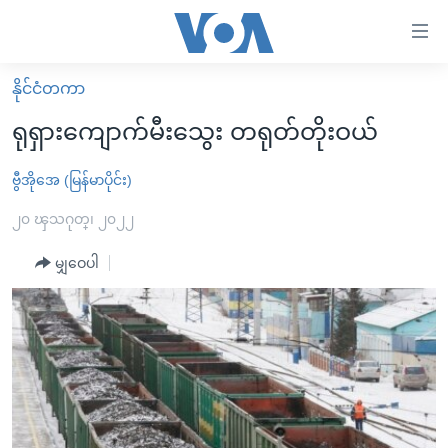
သုံး
ရ
လွယ်ကူ
နိုင်ငံတကာ
မူလစာမျက်နှာ
စေ
ရုရှားကျောက်မီးသွေး တရုတ်တိုးဝယ်
မြန်မာ
သည့်
ကမ္ဘာ့သတင်းများ
ဗွီအိုအေ (မြန်မာပိုင်း)
Link
ဗွီဒီယို
နိုင်ငံတကာ
၂၀ ၾသဂုတ္၊ ၂၀၂၂
များ
သတင်းလွတ်လပ်ခွင့်
အမေရိကန်
မျှဝေပါ
ပင်မ
ရပ်ဝန်းတခု လမ်းတခု အလွန်
တရုတ်
အကြောင်းအရာ
သို့
အင်္ဂလိပ်စာလေ့လာမယ်
အစ္စရေး-ပါလက်စတိုင်း
ကျော်
အပတ်စဉ်ကဏ္ဍများ
အမေရိကန်သုံးအီဒီယံ
ကြည့်
ရေဒီယိုနှင့်ရုပ်သံ အချက်အလက်များ
မကြေးမုံရဲ့ အင်္ဂလိပ်စာ
ရေဒီယို
ရန်
ပင်မ
ရေဒီယို/တီဗွီအစီအစဉ်
ရုပ်ရှင်ထဲက အင်္ဂလိပ်စာ
တီဗွီ