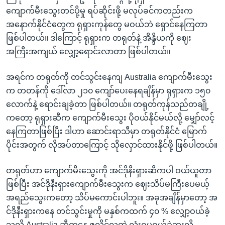
ကျောက်မီးသွေးတင်ပို့မှု ရပ်ဆိုင်းဖို့ မလုပ်ခင်ကတည်းက
အနောက်နိုင်ငံတွေက ရုရှားကုန်တွေ မဝယ်ဘဲ ရှောင်နေကြတာ
ဖြစ်ပါတယ်။ ဒါကြောင့် ရုရှားက တရုတ်နဲ့ အိန္ဒိယကို ဈေး
အကြီးအကျယ် လျှော့ရောင်းလာတာ ဖြစ်ပါတယ်။
အရင်က တရုတ်ကို တင်သွင်းနေကျ Australia ကျောက်မီးသွေး
က တတန်ကို ဒေါ်လာ ၂၁၀ ကျော်ပေးနေရချိန်မှာ ရုရှားက ၁၅၀
လောက်နဲ့ ရောင်းချခဲ့တာ ဖြစ်ပါတယ်။ တရုတ်ကုန်သည်တချို့
ကတော့ ရုရှားဆီက ကျောက်မီးသွေး ပိုဝယ်နိုင်မယ်လို့ မျှော်လင့်
နေကြတာဖြစ်ပြီး ဒါဟာ ဆောင်းရာသီမှာ တရုတ်နိုင်ငံ မြောက်
ပိုင်းအတွက် လိုအပ်တာကြောင့် သိုလှောင်ထားနိုင်ဖို့ ဖြစ်ပါတယ်။
တရုတ်ဟာ ကျောက်မီးသွေးကို အင်ဒိုနီးရှားဆီကပါ ဝယ်ယူတာ
ဖြစ်ပြီး အင်ဒိုနီးရှားကျောက်မီးသွေးက ဈေးသိပ်မကြီးပေမယ့်
အရည်သွေးကတော့ သိပ်မကောင်းပါဘူး။ အခုအချိန်မှာတော့ အ
င်ဒိုနီးရှားကနေ တင်သွင်းမှုကို မနှစ်ကထက် ၄၀ % လျှော့ဝယ်ခဲ့
သလို Australia ဆီကနေ ဇူလိုင်လထဲ လုံးဝမဝယ်ခဲ့ဘူးလို့