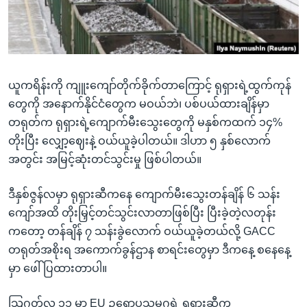
အ
သုတပဒေသာ အင်္ဂလိပ်စာ
ညွန်း
Learning English
စာမျက်နှာ
သို့
ဗွီအိုအေ လူမှုကွန်ယက်များ
ကျော်
ယူကရိန်းကို ကျူးကျော်တိုက်ခိုက်တာကြောင့် ရုရှားရဲ့ထွက်ကုန်
ကြည့်
တွေကို အနောက်နိုင်ငံတွေက မဝယ်ဘဲ၊ ပစ်ပယ်ထားချိန်မှာ
ရန်
တရုတ်က ရုရှားရဲ့ကျောက်မီးသွေးတွေကို မနှစ်ကထက် ၁၄%
ဘာသာစကားများ
ရှာဖွေ
တိုးပြီး လျှော့ဈေးနဲ့ ဝယ်ယူခဲ့ပါတယ်။ ဒါဟာ ၅ နှစ်လောက်
ရန်
အတွင်း အမြင့်ဆုံးတင်သွင်းမှု ဖြစ်ပါတယ်။
နေရာ
သို့
ဒီနှစ်ဇွန်လမှာ ရုရှားဆီကနေ ကျောက်မီးသွေးတန်ချိန် ၆ သန်း
ကျော်
ကျော်အထိ တိုးမြှင့်တင်သွင်းလာတာဖြစ်ပြီး ပြီးခဲ့တဲ့လတုန်း
ရန်
ကတော့ တန်ချိန် ၇ သန်းခွဲလောက် ဝယ်ယူခဲ့တယ်လို့ GACC
တရုတ်အစိုးရ အကောက်ခွန်ဌာန စာရင်းတွေမှာ ဒီကနေ့ စနေနေ့
မှာ ဖေါ်ပြထားတာပါ။
သြဂုတ်လ ၁၁ မှာ EU ဥရောပသမဂ္ဂရဲ့ ရုရှားဆီက