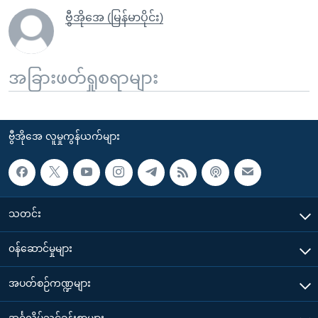
ဗွီအိုအေ (မြန်မာပိုင်း)
အခြားဖတ်ရှုစရာများ
ဗွီအိုအေ လူမှုကွန်ယက်များ
သတင်း
၀န်ဆောင်မှုများ
အပတ်စဉ်ကဏ္ဍများ
အင်္ဂလိပ်သင်ခန်းစာများ