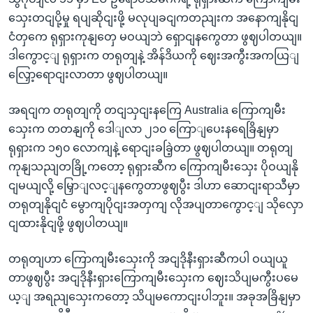
သှေးတငျပို့မှု ရပျဆိုငျးဖို့ မလုပျခငျကတညျးက အနောကျနိုငျ
ငံတှကေ ရုရှားကုနျတှေ မဝယျဘဲ ရှောငျနကွေတာ ဖွဈပါတယျ။
ဒါကွောင့ျ ရုရှားက တရုတျနဲ့ အိန်ဒိယကို ဈေးအကွီးအကယြျ
လြှော့ရောငျးလာတာ ဖွဈပါတယျ။
အရငျက တရုတျကို တငျသှငျးနကြေ Australia ကြောကျမီး
သှေးက တတနျကို ဒေါျလာ ၂၁၀ ကြောျပေးနရေခြိနျမှာ
ရုရှားက ၁၅၀ လောကျနဲ့ ရောငျးခခြဲ့တာ ဖွဈပါတယျ။ တရုတျ
ကုနျသညျတခြို့ကတော့ ရုရှားဆီက ကြောကျမီးသှေး ပိုဝယျနို
ငျမယျလို့ မြှောျလင့ျနကွေတာဖွဈပွီး ဒါဟာ ဆောငျးရာသီမှာ
တရုတျနိုငျငံ မွောကျပိုငျးအတှကျ လိုအပျတာကွောင့ျ သိုလှော
ငျထားနိုငျဖို့ ဖွဈပါတယျ။
တရုတျဟာ ကြောကျမီးသှေးကို အငျဒိုနီးရှားဆီကပါ ဝယျယူ
တာဖွဈပွီး အငျဒိုနီးရှားကြောကျမီးသှေးက ဈေးသိပျမကွီးပမေ
ယ့ျ အရညျသှေးကတော့ သိပျမကောငျးပါဘူး။ အခုအခြိနျမှာ