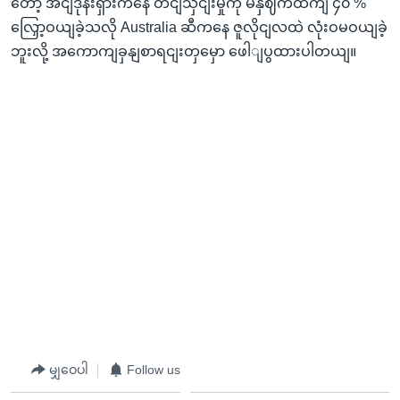
တော့ အငျဒိုနီးရှားကနေ တငျသှငျးမှုကို မနှဈကထကျ ၄၀ %
လြှော့ဝယျခဲ့သလို Australia ဆီကနေ ဇူလိုငျလထဲ လုံးဝမဝယျခဲ့
ဘူးလို့ အကောကျခှနျစာရငျးတှမှော ဖေါျပွထားပါတယျ။
မျှဝေပါ
Follow us