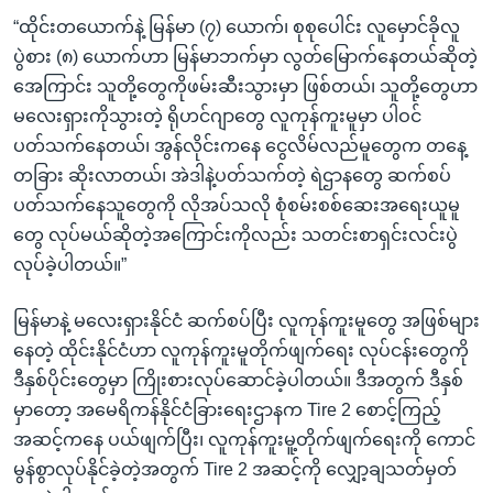
“ထိုင်းတယောက်နဲ့ မြန်မာ (၇) ယောက်၊ စုစုပေါင်း လူမှောင်ခိုလူ
ပွဲစား (၈) ယောက်ဟာ မြန်မာဘက်မှာ လွတ်မြောက်နေတယ်ဆိုတဲ့
အေကြာင်း သူတို့တွေကိုဖမ်းဆီးသွားမှာ ဖြစ်တယ်၊ သူတို့တွေဟာ
မလေးရှားကိုသွားတဲ့ ရိုဟင်ဂျာတွေ လူကုန်ကူးမူမှာ ပါဝင်
ပတ်သက်နေတယ်၊ အွန်လိုင်းကနေ ငွေလိမ်လည်မူတွေက တနေ့
တခြား ဆိုးလာတယ်၊ အဲဒါနဲ့ပတ်သက်တဲ့ ရဲဌာနတွေ ဆက်စပ်
ပတ်သက်နေသူတွေကို လိုအပ်သလို စုံစမ်းစစ်ဆေးအရေးယူမူ
တွေ လုပ်မယ်ဆိုတဲ့အကြောင်းကိုလည်း သတင်းစာရှင်းလင်းပွဲ
လုပ်ခဲ့ပါတယ်။”
မြန်မာနဲ့ မလေးရှားနိုင်ငံ ဆက်စပ်ပြီး လူကုန်ကူးမူတွေ အဖြစ်များ
နေတဲ့ ထိုင်းနိုင်ငံဟာ လူကုန်ကူးမူတိုက်ဖျက်ရေး လုပ်ငန်းတွေကို
ဒီနှစ်ပိုင်းတွေမှာ ကြိုးစားလုပ်ဆောင်ခဲ့ပါတယ်။ ဒီအတွက် ဒီနှစ်
မှာတော့ အမေရိကန်နိုင်ငံခြားရေးဌာနက Tire 2 စောင့်ကြည့်
အဆင့်ကနေ ပယ်ဖျက်ပြီး၊ လူကုန်ကူးမူ့တိုက်ဖျက်ရေးကို ကောင်
မွန်စွာလုပ်နိုင်ခဲ့တဲ့အတွက် Tire 2 အဆင့်ကို လျှော့ချသတ်မှတ်