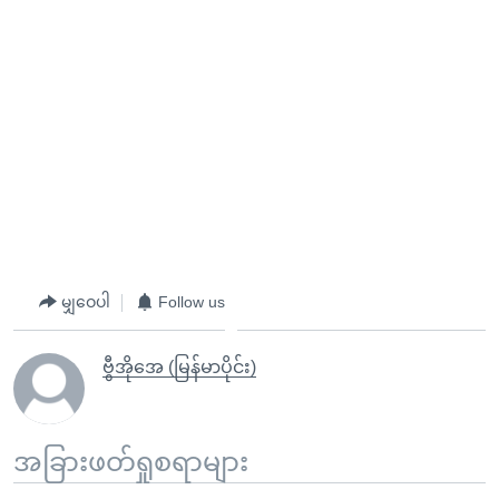
မျှဝေပါ
Follow us
ဗွီအိုအေ (မြန်မာပိုင်း)
အခြားဖတ်ရှုစရာများ