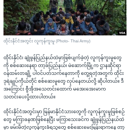
အ
သုတပဒေသာ အင်္ဂလိပ်စာ
ညွန်း
Learning English
စာမျက်နှာ
သို့
ဗွီအိုအေ လူမှုကွန်ယက်များ
ကျော်
ကြည့်
ထိုင်းနိုင်ငံအတွင်း လူကုန်ကူးမူ (Photo- Thai Army)
ရန်
ဘာသာစကားများ
ရှာဖွေ
ထိုင်းနိုင်ငံ၊ ချုံဖွန်ပြည်နယ်ထဲမှာဖြစ်ပျက်ခဲ့တဲ့ လူကုန်ကူးမူတွေ
ရန်
ကို စစ်ဆေးနေရာ တာ့ခ်ပြည်နယ်၊ မဲဆောက်မြို့က ဌာနဆိုင်ရာ
နေရာ
ဝန်ထမ်းတချို့ ပါဝင်ပတ်သက်နေတာကို တွေ့ရတဲ့အတွက် ထိုင်း
သို့
ဒုရဲချုပ်ကိုယ်တိုင် စစ်ဆေးမူတွေ လုပ်နေတယ်လို့ ဆိုပါတယ်။ ဒီ
ကျော်
အကြောင်း ဗွီအိုအသေတင်းထောက် မအေးအေးမာက
ရန်
သတင်းပေးပို့ထားပါတယ်။
ထိုင်းနိုင်ငံအတွင်းမှာ မြန်မာနိုင်ငံသားတွေကို လူကုန်ကူးမူဖြစ်စဉ်
တွေ မကြာခနဏဖြစ်နေပြီး မကြာသေးခင်က ချုံဖွန်ပြည်နယ်ထဲ
မှာ ဖမ်းမိတဲ့လူကုန်ကူးခံရသူတွေ စစ်ဆေးမေးမြန်းရာကနေ တာ့