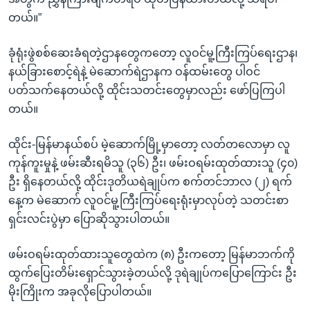
တယ်။”
ခုံရုံးဖွဲစစ်ဆေးခံရတဲ့ဌာနတွေကတော့ လူဝင်မူ့ကြီးကြပ်ရေးဌာန၊
နယ်ခြားစောင့်ရဲနဲ့ မဲဆောက်ရဲဌာနက ဝန်ထမ်းတွေ ပါဝင်
ပတ်သက်နေတယ်လို့ ထိုင်းသတင်းတွေမှာလည်း ဖော်ပြကြပါ
တယ်။
ထိုင်း-မြန်မာနယ်စပ် မဲ့ဆောက်မြို့မှာတော့ လတ်တလောမှာ လူ
ကုန်ကူးမှုနဲ့ ဖမ်းဆီးရမိသူ (၃၆) ဦး၊ ဖမ်းဝရမ်းထုတ်ထားသူ (၄၀)
ဦး ရှိနေတယ်လို့ ထိုင်းဒုတိယရဲချုပ်က စက်တင်ဘာလ (၂) ရက်
နေ့က မဲဆောက် လူဝင်မူ့ကြီးကြပ်ရေးရုံးမှာလုပ်တဲ့ သတင်းစာ
ရှင်းလင်းပွဲမှာ ပြောဆိုသွားပါတယ်။
ဖမ်းဝရမ်းထုတ်ထားသူတွေထဲက (၈) ဦးကတော့ မြန်မာဘက်ကို
ထွက်ပြေးတိမ်းရှောင်သွားခဲ့တယ်လို့ ဒုရဲချုပ်ကပြောကြောင်း ဦး
မိုးကြိုးက အခုလိုပြောပါတယ်။