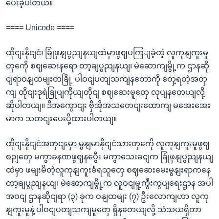
ပေးခဲ့ပါတယ်။
==== Unicode ====
ထိုငျးနိုငျငံ၊ ခြုံဖှနျပွညျနယျထဲမှာဖွဈပကြျခဲ့တဲ့ လူကုနျကူးမူ
တှကေို စဈဆေးနရော တာ့ချပွညျနယျ၊ မဲဆောကျမွို့က ဌာနဆို
ငျရာဝနျထမျးတခြို့ ပါဝငျပတျသကျနတောကို တှေ့ရတဲ့အတှ
ကျ ထိုငျးဒုရဲခြုပျကိုယျတိုငျ စဈဆေးမူတှေ လုပျနတေယျလို့
ဆိုပါတယျ။ ဒီအကွောငျး ဗှီအိုအသတေငျးထောကျ မအေးအေး
မာက သတငျးပေးပို့ထားပါတယျ။
ထိုငျးနိုငျငံအတှငျးမှာ မွနျမာနိုငျငံသားတှကေို လူကုနျကူးမူဖွဈ
စဉျတှေ မကွာခနဏဖွဈနပွေီး မကွာသေးခငျက ခြုံဖှနျပွညျနယျ
ထဲမှာ ဖမျးမိတဲ့လူကုနျကူးခံရသူတှေ စဈဆေးမေးမွနျးရာကနေ
တာ့ချပွညျနယျ၊ မဲဆောကျမွို့က လူဝငျမူ့ကွီးကွပျရေးဌာန အပါ
အဝငျ ဌာနဆိုငျရာ (၃) ခုက ဝနျထမျး (၇) ဦးလောကျဟာ လူကု
နျကူးမူနဲ့ ပါဝငျပတျသကျမူတှေ ရှိနတေယျလို့ သံသယရှိတာ