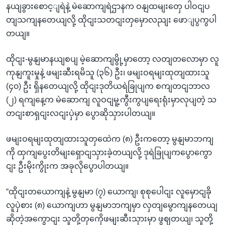
နယျခွားစောင့ျရဲနဲ့ မဲဆောကျရဲဌာနက ဝနျထမျးတှေ ပါဝငျပ
တျသကျနတေယျလို့ ထိုငျးသတငျးတှမှောလညျး ဖောျပွကွပါ
တယျ။
ထိုငျး-မွနျမာနယျစပျ မဲ့ဆောကျမွို့မှာတော့ လတျတလောမှာ လူ
ကုနျကူးမှုနဲ့ ဖမျးဆီးရမိသူ (၃၆) ဦး၊ ဖမျးဝရမျးထုတျထားသူ
(၄၀) ဦး ရှိနတေယျလို့ ထိုငျးဒုတိယရဲခြုပျက စကျတငျဘာလ
(၂) ရကျနေ့က မဲဆောကျ လူဝငျမူ့ကွီးကွပျရေးရုံးမှာလုပျတဲ့ သ
တငျးစာရှငျးလငျးပှဲမှာ ပွောဆိုသှားပါတယျ။
ဖမျးဝရမျးထုတျထားသူတှထေဲက (၈) ဦးကတော့ မွနျမာဘကျ
ကို ထှကျပွေးတိမျးရှောငျသှားခဲ့တယျလို့ ဒုရဲခြုပျကပွောကွော
ငျး ဦးမိုးကွိုးက အခုလိုပွောပါတယျ။
“ထိုငျးတယောကျနဲ့ မွနျမာ (၇) ယောကျ၊ စုစုပေါငျး လူမှောငျခို
လူပှဲစား (၈) ယောကျဟာ မွနျမာဘကျမှာ လှတျမွောကျနတေယျ
ဆိုတဲ့အကွောငျး သူတို့တှကေိုဖမျးဆီးသှားမှာ ဖွဈတယျ၊ သူတို့