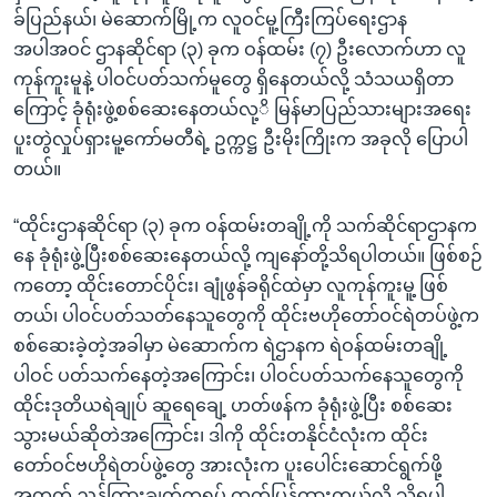
ခ်ပြည်နယ်၊ မဲဆောက်မြို့က လူဝင်မူ့ကြီးကြပ်ရေးဌာန
အပါအဝင် ဌာနဆိုင်ရာ (၃) ခုက ဝန်ထမ်း (၇) ဦးလောက်ဟာ လူ
ကုန်ကူးမူနဲ့ ပါဝင်ပတ်သက်မူတွေ ရှိနေတယ်လို့ သံသယရှိတာ
ကြောင့် ခုံရုံးဖွဲ့စစ်ဆေးနေတယ်လု့ိ မြန်မာပြည်သားများအရေး
ပူးတွဲလှုပ်ရှားမူ့ကော်မတီရဲ့ ဥက္ကဋ္ဌ ဦးမိုးကြိုးက အခုလို ပြောပါ
တယ်။
“ထိုင်းဌာနဆိုင်ရာ (၃) ခုက ဝန်ထမ်းတချို့ကို သက်ဆိုင်ရာဌာနက
နေ ခုံရုံးဖွဲ့ပြီးစစ်ဆေးနေတယ်လို့ ကျနော်တို့သိရပါတယ်။ ဖြစ်စဉ်
ကတော့ ထိုင်းတောင်ပိုင်း၊ ချုံဖွန်ခရိုင်ထဲမှာ လူကုန်ကူးမူ့ ဖြစ်
တယ်၊ ပါဝင်ပတ်သတ်နေသူတွေကို ထိုင်းဗဟိုတော်ဝင်ရဲတပ်ဖွဲ့က
စစ်ဆေးခဲ့တဲ့အခါမှာ မဲဆောက်က ရဲဌာနက ရဲဝန်ထမ်းတချို့
ပါဝင် ပတ်သက်နေတဲ့အကြောင်း၊ ပါဝင်ပတ်သက်နေသူတွေကို
ထိုင်းဒုတိယရဲချုပ် ဆူရေချေ့ ဟတ်ဖန်က ခုံရုံးဖွဲ့ပြီး စစ်ဆေး
သွားမယ်ဆိုတဲအကြောင်း၊ ဒါကို ထိုင်းတနိုင်ငံလုံးက ထိုင်း
တော်ဝင်ဗဟိုရဲတပ်ဖွဲ့တွေ အားလုံးက ပူးပေါင်းဆောင်ရွက်ဖို့
အတွက် ညွှန်ကြားချက်တရပ် ထုတ်ပြန်ထားတယ်လို့ သိရပါ