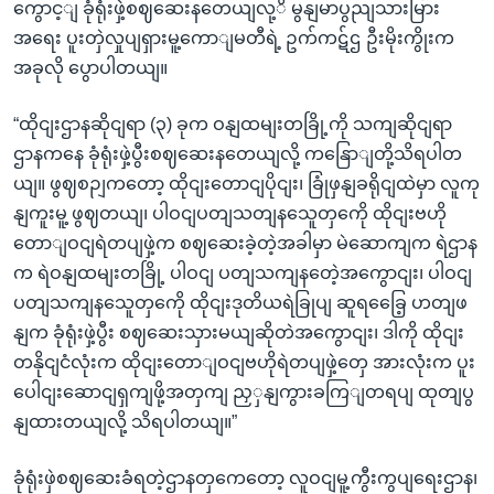
ကွောင့ျ ခုံရုံးဖှဲ့စဈဆေးနတေယျလု့ိ မွနျမာပွညျသားမြား
အရေး ပူးတှဲလှုပျရှားမူ့ကောျမတီရဲ့ ဥက်ကဋ်ဌ ဦးမိုးကွိုးက
အခုလို ပွောပါတယျ။
“ထိုငျးဌာနဆိုငျရာ (၃) ခုက ဝနျထမျးတခြို့ကို သကျဆိုငျရာ
ဌာနကနေ ခုံရုံးဖှဲ့ပွီးစဈဆေးနတေယျလို့ ကနြောျတို့သိရပါတ
ယျ။ ဖွဈစဉျကတော့ ထိုငျးတောငျပိုငျး၊ ခြုံဖှနျခရိုငျထဲမှာ လူကု
နျကူးမူ့ ဖွဈတယျ၊ ပါဝငျပတျသတျနသေူတှကေို ထိုငျးဗဟို
တောျဝငျရဲတပျဖှဲ့က စဈဆေးခဲ့တဲ့အခါမှာ မဲဆောကျက ရဲဌာန
က ရဲဝနျထမျးတခြို့ ပါဝငျ ပတျသကျနတေဲ့အကွောငျး၊ ပါဝငျ
ပတျသကျနသေူတှကေို ထိုငျးဒုတိယရဲခြုပျ ဆူရခြေေ့ ဟတျဖ
နျက ခုံရုံးဖှဲ့ပွီး စဈဆေးသှားမယျဆိုတဲအကွောငျး၊ ဒါကို ထိုငျး
တနိုငျငံလုံးက ထိုငျးတောျဝငျဗဟိုရဲတပျဖှဲ့တှေ အားလုံးက ပူး
ပေါငျးဆောငျရှကျဖို့အတှကျ ညှှနျကွားခကြျတရပျ ထုတျပွ
နျထားတယျလို့ သိရပါတယျ။”
ခုံရုံးဖှဲစဈဆေးခံရတဲ့ဌာနတှကေတော့ လူဝငျမူ့ကွီးကွပျရေးဌာန၊