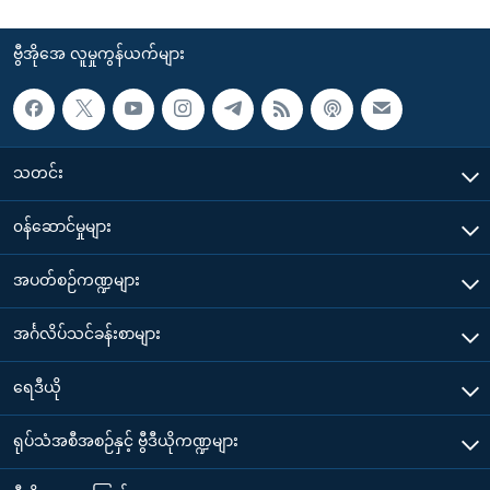
ဗွီအိုအေ လူမှုကွန်ယက်များ
သတင်း
၀န်ဆောင်မှုများ
အပတ်စဉ်ကဏ္ဍများ
အင်္ဂလိပ်သင်ခန်းစာများ
ရေဒီယို
ရုပ်သံအစီအစဉ်နှင့် ဗွီဒီယိုကဏ္ဍများ