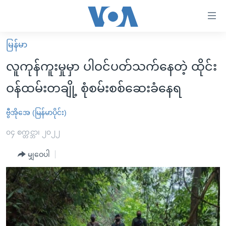
သုံး
ရ
လွယ်ကူ
မြန်မာ
မူလစာမျက်နှာ
စေ
လူကုန်ကူးမှုမှာ ပါဝင်ပတ်သက်နေတဲ့ ထိုင်း
မြန်မာ
သည့်
ဝန်ထမ်းတချို့ စုံစမ်းစစ်ဆေးခံနေရ
ကမ္ဘာ့သတင်းများ
Link
ဗွီဒီယို
နိုင်ငံတကာ
ဗွီအိုအေ (မြန်မာပိုင်း)
များ
သတင်းလွတ်လပ်ခွင့်
အမေရိကန်
၀၄ စက္တင္ဘာ၊ ၂၀၂၂
ပင်မ
ရပ်ဝန်းတခု လမ်းတခု အလွန်
တရုတ်
အကြောင်းအရာ
မျှဝေပါ
သို့
အင်္ဂလိပ်စာလေ့လာမယ်
အစ္စရေး-ပါလက်စတိုင်း
ကျော်
အပတ်စဉ်ကဏ္ဍများ
အမေရိကန်သုံးအီဒီယံ
ကြည့်
ရေဒီယိုနှင့်ရုပ်သံ အချက်အလက်များ
မကြေးမုံရဲ့ အင်္ဂလိပ်စာ
ရေဒီယို
ရန်
ပင်မ
ရေဒီယို/တီဗွီအစီအစဉ်
ရုပ်ရှင်ထဲက အင်္ဂလိပ်စာ
တီဗွီ