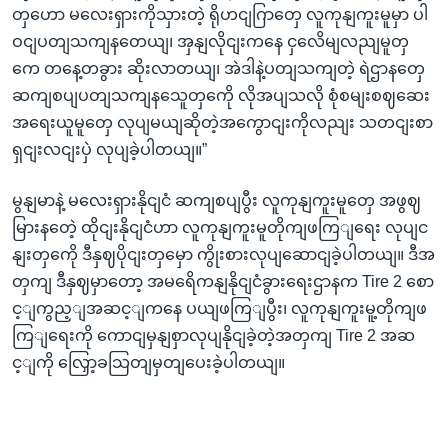
တှဟော မလေးရှားကိုသှားတဲ့ ရိုဟငျဂြာတှေ လူကုနျကူးမူမှာ ပါ
ဝငျပတျသကျနတေယျ၊ အှနျလိုငျးကနေ ငှလေိမျလညျမူတှ
ကေ တနေ့တခွား ဆိုးလာတယျ၊ အဲဒါနဲ့ပတျသကျတဲ့ ရဲဌာနတှေ
ဆကျစပျပတျသကျနသေူတှကေို လိုအပျသလို စုံစမျးစဈဆေး
အရေးယူမူတှေ လုပျမယျဆိုတဲ့အကွောငျးကိုလညျး သတငျးစာ
ရှငျးလငျးပှဲ လုပျခဲ့ပါတယျ။”
မွနျမာနဲ့ မလေးရှားနိုငျငံ ဆကျစပျပွီး လူကုနျကူးမူတှေ အဖွဈ
မြားနတေဲ့ ထိုငျးနိုငျငံဟာ လူကုနျကူးမူတိုကျဖကြျရေး လုပျင
နျးတှကေို ဒီနှဈပိုငျးတှမှော ကွိုးစားလုပျဆောငျခဲ့ပါတယျ။ ဒီအ
တှကျ ဒီနှဈမှာတော့ အမရေိကနျနိုငျငံခွားရေးဌာနက Tire 2 စော
င့ျကွည့ျအဆင့ျကနေ ပယျဖကြျပွီး၊ လူကုနျကူးမူ့တိုကျဖ
ကြျရေးကို ကောငျမှနျစှာလုပျနိုငျခဲ့တဲ့အတှကျ Tire 2 အဆ
င့ျကို လြှော့ခသြတျမှတျပေးခဲ့ပါတယျ။