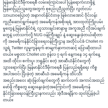
မြန်မာနိုင်ငံဒီမိုကရေစီ လမ်းကြောင်းပေါ် ပြန်ရောက်လာဖို့နဲ့
မြန်မာပြည်သူတွေအတွက် စုစည်းညီညွတ်ပြီး လွတ်လပ်
သာယာဝပြောတဲ့ အနာဂတ်နိုင်ငံတခု ဖြစ်လာအောင် ဝိုင်းဝန်း
ကူညီဆောင်ရွက်နေတဲ့ အမေရိကန်အစိုးရရဲ့ အားထုတ်ကြိုးပမ်း
မှုတွေနဲ့ မြန်မာနိုင်ငံရဲ့ လူသားချင်းစာနာမှု အကူအညီ လိုအပ်ချက်
တွေနဲ့ ပတ်သက်လို့ NUG ဝန်ကြီးချုပ် နဲ့ ဆွေးနွေးခဲ့တယ်ဆိုတာ
ကို အမေရိကန်နိုင်ငံခြားရေးဝန်ကြီးဌာန အတိုင်ပင်ခံ Chollet က
သူ့ရဲ့ Twitter လူမှုကွန်ရက် စာမျက်နှာကတဆင့် ပြောဆိုထားပါ
တယ်။ မစ္စတာ Chollet ဟာ ဇွန်လ ၇ ရက် နေ့ကနေ ၁၄ ရက်နေ့
အထိ ထိုင်း၊ စင်္ကာပူ၊ ဘရူနိုင်း စတဲ့ အာဆီယံနိုင်ငံတွေကို
သွားရောက်ပြီး မြန်မာနိုင်ငံဒီမိုကရေစီ ပြန်လည်ရရှိရေး ကိစ္စ
အပါအဝင်၊ ပြီးခဲ့တဲ့ အာဆီယံ-အမေရိကန် ထိပ်သီး
အစည်းအဝေး ဆုံးဖြတ်ချက်တွေကို ဆက်လက် အကာင်အထည်
ဖော်ဖို့ ကိစ္စတွေ ဆွေးနွေးခဲ့တဲ့အကြောင်းကို အမေရိကန်
နိုင်ငံခြားရေးဝန်ကြီးဌာနကလည်း အဲ့ဒီအချိန်က ထုတ်ပြန်ခဲ့ပါ
တယ်။