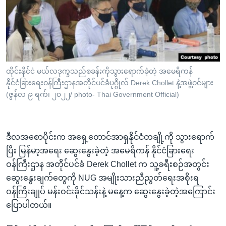
အ
သုတပဒေသာ အင်္ဂလိပ်စာ
ညွန်း
Learning English
စာမျက်နှာ
သို့
ဗွီအိုအေ လူမှုကွန်ယက်များ
ကျော်
ကြည့်
ထိုင်းနိုင်ငံ မယ်လဒုက္ခသည်စခန်းကိုသွားရောက်ခဲ့တဲ့ အမေရိကန်
နိုင်ငံခြားရေးဝန်ကြီးဌာနအတိုင်ပင်ခံပုဂ္ဂိုလ် Derek Chollet နဲ့အဖွဲ့ဝင်များ
ရန်
ဘာသာစကားများ
(ဇွန်လ ၉ ရက်၊ ၂၀၂၂/ photo- Thai Government Official)
ရှာဖွေ
ရန်
နေရာ
ဒီလအစောပိုင်းက အရှေ့တောင်အာရှနိုင်ငံတချို့ကို သွားရောက်
သို့
ပြီး မြန်မာ့အရေး ဆွေးနွေးခဲ့တဲ့ အမေရိကန် နိုင်ငံခြားရေး
ကျော်
ဝန်ကြီးဌာန အတိုင်ပင်ခံ Derek Chollet က သူ့ခရီးစဉ်အတွင်း
ရန်
ဆွေးနွေးချက်တွေကို NUG အမျိုးသားညီညွတ်ရေးအစိုးရ
ဝန်ကြီးချုပ် မန်းဝင်းခိုင်သန်းနဲ့ မနေ့က ဆွေးနွေးခဲ့တဲ့အကြောင်း
ပြောပါတယ်။