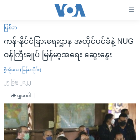
သုံး
ရ
လွယ်ကူ
မြန်မာ
မူလစာမျက်နှာ
စေ
ကန်-နိုင်ငံခြားရေးဌာန အတိုင်ပင်ခံနဲ့ NUG
မြန်မာ
သည့်
ဝန်ကြီးချုပ် မြန်မာ့အရေး ဆွေးနွေး
ကမ္ဘာ့သတင်းများ
Link
ဗွီဒီယို
နိုင်ငံတကာ
ဗွီအိုအေ (မြန်မာပိုင်း)
များ
သတင်းလွတ်လပ်ခွင့်
အမေရိကန်
၂၅ ဇြန္၊ ၂၀၂၂
ပင်မ
ရပ်ဝန်းတခု လမ်းတခု အလွန်
တရုတ်
အကြောင်းအရာ
မျှဝေပါ
သို့
အင်္ဂလိပ်စာလေ့လာမယ်
အစ္စရေး-ပါလက်စတိုင်း
ကျော်
အပတ်စဉ်ကဏ္ဍများ
အမေရိကန်သုံးအီဒီယံ
ကြည့်
ရေဒီယိုနှင့်ရုပ်သံ အချက်အလက်များ
မကြေးမုံရဲ့ အင်္ဂလိပ်စာ
ရေဒီယို
ရန်
ပင်မ
ရေဒီယို/တီဗွီအစီအစဉ်
ရုပ်ရှင်ထဲက အင်္ဂလိပ်စာ
တီဗွီ