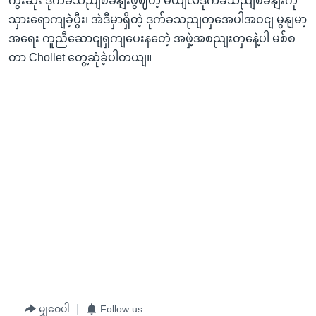
ကွီးဆုံး ဒုက်ခသညျစခနျးဖွဈတဲ့ မယျလဒုက်ခသညျစခနျးကို
သှားရောကျခဲ့ပွီး၊ အဲဒီမှာရှိတဲ့ ဒုက်ခသညျတှအေပါအဝငျ မွနျမာ့
အရေး ကူညီဆောငျရှကျပေးနတေဲ့ အဖှဲ့အစညျးတှနေဲ့ပါ မစ်စ
တာ Chollet တွေ့ဆုံခဲ့ပါတယျ။
မျှဝေပါ
Follow us