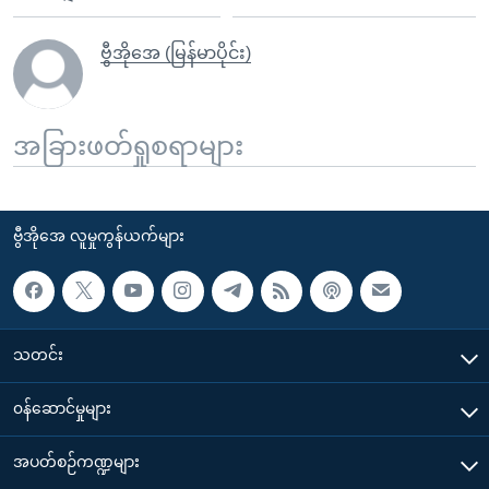
ဗွီအိုအေ (မြန်မာပိုင်း)
အခြားဖတ်ရှုစရာများ
ဗွီအိုအေ လူမှုကွန်ယက်များ
သတင်း
၀န်ဆောင်မှုများ
အပတ်စဉ်ကဏ္ဍများ