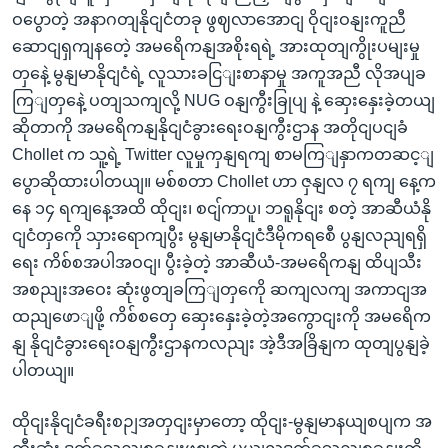
ဝပွောတဲ့ အနာဂတျနိုငျငံတခု ဖွဈလာအောငျ ဝိုငျးဝနျးကူညီ
ဆောငျရှကျနတေဲ့ အမရေိကနျအစိုးရရဲ့ အားထုတျကွိုးပမျးမှု
တှနေဲ့ မွနျမာနိုငျငံရဲ့ လူသားခငြျးစာနာမှု အကူအညီ လိုအပျခ
ကြျတှနေဲ့ ပတျသကျလို့ NUG ဝနျကွီးခြုပျ နဲ့ ဆှေးနှေးခဲ့တယျ
ဆိုတာကို အမရေိကနျနိုငျငံခွားရေးဝနျကွီးဌာန အတိုငျပငျခံ
Chollet က သူ့ရဲ့ Twitter လူမှုကှနျရကျ စာမကြျနှာကတဆင့ျ
ပွောဆိုထားပါတယျ။ မစ်စတာ Chollet ဟာ ဇှနျလ ၇ ရကျ နေ့က
နေ ၁၄ ရကျနေ့အထိ ထိုငျး၊ စငျ်ကာပူ၊ ဘရူနိုငျး စတဲ့ အာဆီယံနို
ငျငံတှကေို သှားရောကျပွီး မွနျမာနိုငျငံဒီမိုကရစေီ ပွနျလညျရရှိ
ရေး ကိစ်စအပါအဝငျ၊ ပွီးခဲ့တဲ့ အာဆီယံ-အမရေိကနျ ထိပျသီး
အစညျးအဝေး ဆုံးဖွတျခကြျတှကေို ဆကျလကျ အကာငျအ
ထညျဖောျဖို့ ကိစ်စတှေ ဆှေးနှေးခဲ့တဲ့အကွောငျးကို အမရေိက
နျ နိုငျငံခွားရေးဝနျကွီးဌာနကလညျး အဲ့ဒီအခြိနျက ထုတျပွနျခဲ့
ပါတယျ။
ထိုငျးနိုငျငံခရီးစဉျအတှငျးမှာတော့ ထိုငျး-မွနျမာနယျစပျက အ