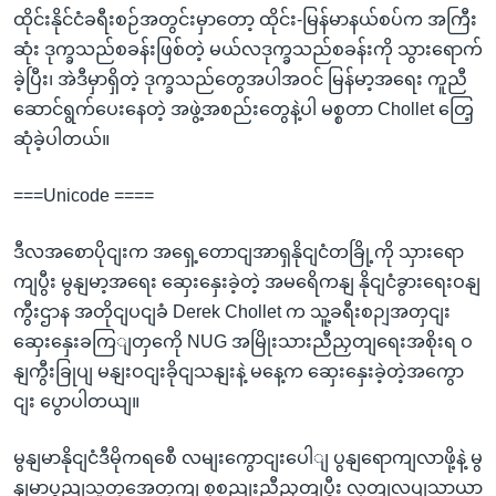
ထိုင်းနိုင်ငံခရီးစဉ်အတွင်းမှာတော့ ထိုင်း-မြန်မာနယ်စပ်က အကြီး
ဆုံး ဒုက္ခသည်စခန်းဖြစ်တဲ့ မယ်လဒုက္ခသည်စခန်းကို သွားရောက်
ခဲ့ပြီး၊ အဲဒီမှာရှိတဲ့ ဒုက္ခသည်တွေအပါအဝင် မြန်မာ့အရေး ကူညီ
ဆောင်ရွက်ပေးနေတဲ့ အဖွဲ့အစည်းတွေနဲ့ပါ မစ္စတာ Chollet တြေ့
ဆုံခဲ့ပါတယ်။
===Unicode ====
ဒီလအစောပိုငျးက အရှေ့တောငျအာရှနိုငျငံတခြို့ကို သှားရော
ကျပွီး မွနျမာ့အရေး ဆှေးနှေးခဲ့တဲ့ အမရေိကနျ နိုငျငံခွားရေးဝနျ
ကွီးဌာန အတိုငျပငျခံ Derek Chollet က သူ့ခရီးစဉျအတှငျး
ဆှေးနှေးခကြျတှကေို NUG အမြိုးသားညီညှတျရေးအစိုးရ ဝ
နျကွီးခြုပျ မနျးဝငျးခိုငျသနျးနဲ့ မနေ့က ဆှေးနှေးခဲ့တဲ့အကွော
ငျး ပွောပါတယျ။
မွနျမာနိုငျငံဒီမိုကရစေီ လမျးကွောငျးပေါျ ပွနျရောကျလာဖို့နဲ့ မွ
နျမာပွညျသူတှအေတှကျ စုစညျးညီညှတျပွီး လှတျလပျသာယာ