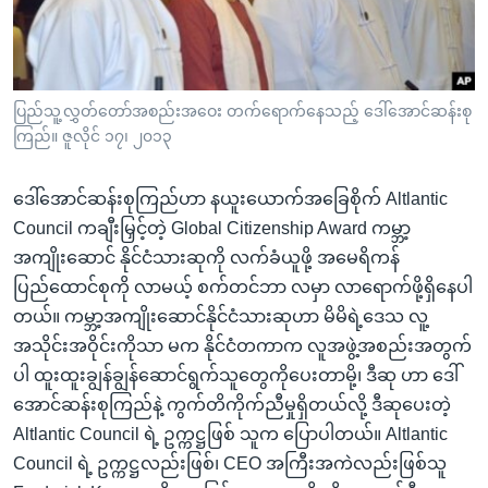
အ
သုတပဒေသာ အင်္ဂလိပ်စာ
ညွန်း
Learning English
စာမျက်နှာ
သို့
ဗွီအိုအေ လူမှုကွန်ယက်များ
ပြည်သူ့လွှတ်တော်အစည်းအဝေး တက်ရောက်နေသည့် ဒေါ်အောင်ဆန်းစု
ကျော်
ကြည်။ ဇူလိုင် ၁၇၊ ၂၀၁၃
ကြည့်
ရန်
ဒေါ်အောင်ဆန်းစုကြည်ဟာ နယူးယောက်အခြေစိုက် Altlantic
ဘာသာစကားများ
ရှာဖွေ
Council ကချီးမြှင့်တဲ့ Global Citizenship Award ကမ္ဘာ့
ရန်
အကျိုးဆောင် နိုင်ငံသားဆုကို လက်ခံယူဖို့ အမေရိကန်
နေရာ
ပြည်ထောင်စုကို လာမယ့် စက်တင်ဘာ လမှာ လာရောက်ဖို့ရှိနေပါ
သို့
တယ်။ ကမ္ဘာ့အကျိုးဆောင်နိုင်ငံသားဆုဟာ မိမိရဲ့ဒေသ လူ့
ကျော်
အသိုင်းအဝိုင်းကိုသာ မက နိုင်ငံတကာက လူအဖွဲ့အစည်းအတွက်
ရန်
ပါ ထူးထူးချွန်ချွန်ဆောင်ရွက်သူတွေကိုပေးတာမို့၊ ဒီဆု ဟာ ဒေါ်
အောင်ဆန်းစုကြည်နဲ့ ကွက်တိကိုက်ညီမှုရှိတယ်လို့ ဒီဆုပေးတဲ့
Altlantic Council ရဲ့ ဥက္ကဋ္ဌဖြစ် သူက ပြောပါတယ်။ Altlantic
Council ရဲ့ ဥက္ကဋ္ဌလည်းဖြစ်၊ CEO အကြီးအကဲလည်းဖြစ်သူ