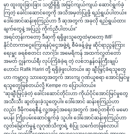
မှာ ထူးထူးခြားခြား သတ္တိရှိရှိ အမြင်ကျယ်ကျယ် ဆောင်ရွက်ခဲ့
ကြတဲ့ ခေါင်းဆောင်တွေကို အသိအမှတ်ပြုဖို့ ရည်ရွယ်ပါတယ်။
ဒေါ်အောင်ဆန်းစုကြည်ဟာ ဒီ ဆုအတွက် အခုလို ရည်ရွယ်ထား
ချက်တွေနဲ့ အပြည့် ကိုက်ညီပါတယ်။”
အရင်တုန်းကတော့ ဒီဆုကို ရရှိဖူးသူတွေထဲမှာတော့ IMF
နိုင်ငံတကာငွေကြေးရန်ပုံငွေအဖွဲ့ရဲ့ စီမံခန့်ခွဲမှု ဆိုင်ရာညွန်ကြား
ရေးမှူး ခရစ်စတင်း လာဂါ့ဒ်၊ အမေရိကန် အထက်လွှတ်တော်
အမတ် ဂျွန်ကယ်ရီ၊ လုပ်ကြံခံခဲ့ရ တဲ့ လစ်ဘနွန်ဝန်ကြီးချုပ်
ဟောင်း Rafik Hariri တို့ ရရှိခဲ့ဖူးပါတယ်။ ဆု ချီးမြှင့်ခံရသူတွေ
ဟာ ကမ္ဘာ့လူ သားတွေအတွက် အားကျ ဂုဏ်ယူစရာ အောင်မြင်မှု
ရသူတွေဖြစ်တယ်လို့ Kempe က ပြောပါတယ်။
“ဆုချီးမြင့်ခဲ့တဲ့ ခေါင်းဆောင်တိုင်းဟာ ကိုယ်ပိုင်အောင်မြင်မှုတွေ
အသီးသီး ဆွတ်ခူးခဲ့သူတွေပါ။ ဒေါ်အောင် ဆန်းစုကြည်ဟာ
လည်း ဒီမိုကရေစီနဲ့ လူ့အခွင့်အရေးအတွက် အစဉ်တစိုက် မမော
မပန်း ကြိုးပမ်းဆောင်ရွက်ခဲ့ သူပါ။ ဒေါ်အောင်ဆန်းစုကြည်ဟာ
လွတ်မြောက်မှုနဲ့ လူဂုဏ်သိက္ခာရဲ့ စံပြု သင်္ကေတဖြစ်လာပါ
တယ်။ ဆက်ပြီးတော့လည်း ကမ္ဘာလူသားတွေအတွက် အားကျ