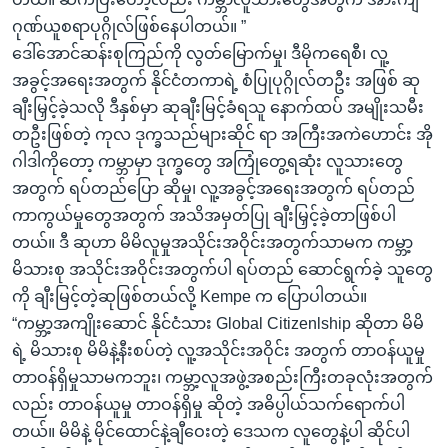
ဂုဏ်ယူစရာပုဂ္ဂိုလ်ဖြစ်နေပါတယ်။ ”
ဒေါ်အောင်ဆန်းစုကြည်ကို လွတ်မြောက်မှု၊ ဒီမိုကရေစီ၊ လူ့
အခွင့်အရေးအတွက် နိုင်ငံတကာရဲ့ စံပြုပုဂ္ဂိုလ်တဦး အဖြစ် ဆု
ချီးမြှင့်ခဲ့သလို ဒီနှစ်မှာ ဆုချီးမြင့်ခံရသူ နောက်ထပ် အမျိုးသမီး
တဦးဖြစ်တဲ့ ကုလ ဒုက္ခသည်များဆိုင် ရာ အကြီးအကဲဟောင်း အို
ဂါဒါကိုတော့ ကမ္ဘာမှာ ဒုက္ခတွေ အကြုံတွေ့ရဆုံး လူသားတွေ
အတွက် ရပ်တည်ပြော ဆိုမှု၊ လူ့အခွင့်အရေးအတွက် ရပ်တည်
ကာကွယ်မှုတွေအတွက် အသိအမှတ်ပြု ချီးမြှင့်ခဲ့တာဖြစ်ပါ
တယ်။ ဒီ ဆုဟာ မိမိလူမှုအသိုင်းအဝိုင်းအတွက်သာမက ကမ္ဘာ့
မိသားစု အသိုင်းအဝိုင်းအတွက်ပါ ရပ်တည် ဆောင်ရွက်ခဲ့ သူတွေ
ကို ချီးမြင့်တဲ့ဆုဖြစ်တယ်လို့ Kempe က ပြောပါတယ်။
“ကမ္ဘာ့အကျိုးဆောင် နိုင်ငံသား Global Citizenlship ဆိုတာ မိမိ
ရဲ့ မိသားစု မိမိနဲ့နီးစပ်တဲ့ လူ့အသိုင်းအဝိုင်း အတွက် တာဝန်ယူမှု
တာဝန်ရှိမှုသာမကဘူး၊ ကမ္ဘာ့လူအဖွဲ့အစည်းကြီးတခုလုံးအတွက်
လည်း တာဝန်ယူမှု တာဝန်ရှိမှု ဆိုတဲ့ အဓိပ္ပါယ်သက်ရောက်ပါ
တယ်။ မိမိနဲ့ မိုင်ထောင်နဲ့ချီဝေးတဲ့ ဒေသက လူတွေနဲ့ပါ ဆိုင်ပါ