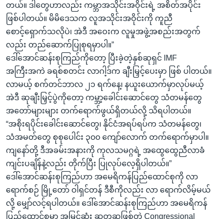
တယ်။ ဒါတွေဟာလည်း ကမ္ဘာအသိုင်းအဝိုင်းရဲ့ အစိတ်အပိုင်း
ဖြစ်ပါတယ်။ မိမိဒေသက လူအသိုင်းအဝိုင်းကို ကူညီ
စောင့်ရှောက်သလိုပဲ၊ အဲဒီ အဝေးက လူမှုအဖွဲ့အစည်းအတွက်
လည်း တည်ဆောက်ပြုစုရမှာပါ။”
ဒေါ်အောင်ဆန်းစုကြည်ကိုတော့ ပြီးခဲ့တဲ့နှစ်ဆုရှင် IMF
အကြီးအကဲ ခရစ်စတင်း လာဂါ့ဒ်က ချီးမြှင့်ပေးမှာ ဖြစ် ပါတယ်။
လာမယ့် စက်တင်ဘာလ ၂၁ ရက်နေ့၊ နယူးယောက်မှာလုပ်မယ့်
အဲဒီ ဆုချီးမြှင့်ပွဲကိုတော့ ကမ္ဘာ့ခေါင်းဆောင်တွေ သံတမန်တွေ
အတော်များများ တက်ရောက်ဖွယ်ရှိတယ်လို့ သိရပါတယ်။
“အစိုးရပိုင်းခေါင်းဆောင်တွေ၊ နိုင်ငံအရပ်ရပ်က သံတမန်တွေ၊
သံအမတ်တွေ စုစုပေါင်း ၃၀၀ ကျော်လောက် တက်ရောက်မှာပါ။
ကျနော်တို့ ဒီအခမ်းအနားကို ကုလသမဂ္ဂရဲ့ အထွေထွေညီလာခံ
ကျင်းပချိန်နဲ့လည်း တိုက်ပြီး ပြုလုပ်လေ့ရှိပါတယ်။”
ဒေါ်အောင်ဆန်းစုကြည်ဟာ အမေရိကန်ပြည်ထောင်စုကို လာ
ရောက်စဉ် မြို့တော် ဝါရှင်တန် ဒီစီကိုလည်း လာ ရောက်လိမ့်မယ်
လို့ မျှော်လင့်ရပါတယ်။ ဒေါ်အောင်ဆန်းစုကြည်ဟာ အမေရိကန်
ပြည်ထောင်စုမှာ အမြင့်ဆုံး ဆုတဆုဖြစ်တဲ့ Congressional