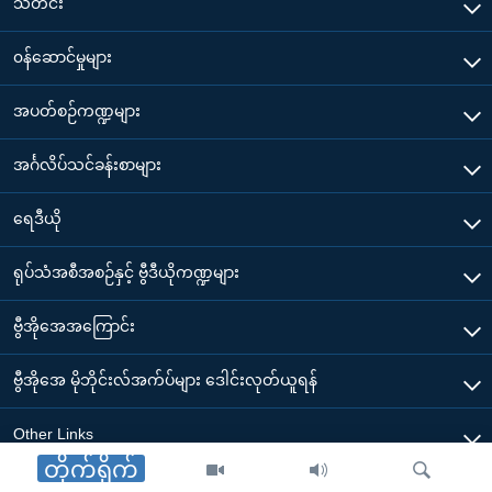
သတင်း
၀န်ဆောင်မှုများ
အပတ်စဉ်ကဏ္ဍများ
အင်္ဂလိပ်သင်ခန်းစာများ
ရေဒီယို
ရုပ်သံအစီအစဉ်နှင့် ဗွီဒီယိုကဏ္ဍများ
ဗွီအိုအေအကြောင်း
ဗွီအိုအေ မိုဘိုင်းလ်အက်ပ်များ ဒေါင်းလုတ်ယူရန်
Other Links
တိုက်ရိုက်