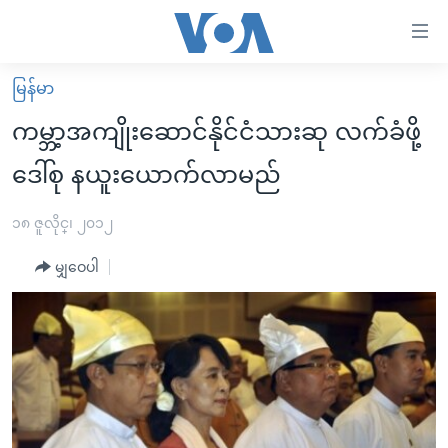
သုံး
ရ
လွယ်ကူ
မြန်မာ
မူလစာမျက်နှာ
စေ
ကမ္ဘာ့အကျိုးဆောင်နိုင်ငံသားဆု လက်ခံဖို့
မြန်မာ
သည့်
ဒေါ်စု နယူးယောက်လာမည်
ကမ္ဘာ့သတင်းများ
Link
ဗွီဒီယို
နိုင်ငံတကာ
၁၈ ဇူလိုင္၊ ၂၀၁၂
များ
သတင်းလွတ်လပ်ခွင့်
အမေရိကန်
ပင်မ
မျှဝေပါ
ရပ်ဝန်းတခု လမ်းတခု အလွန်
တရုတ်
အကြောင်းအရာ
သို့
အင်္ဂလိပ်စာလေ့လာမယ်
အစ္စရေး-ပါလက်စတိုင်း
ကျော်
အပတ်စဉ်ကဏ္ဍများ
အမေရိကန်သုံးအီဒီယံ
ကြည့်
ရေဒီယိုနှင့်ရုပ်သံ အချက်အလက်များ
မကြေးမုံရဲ့ အင်္ဂလိပ်စာ
ရေဒီယို
ရန်
ပင်မ
ရေဒီယို/တီဗွီအစီအစဉ်
ရုပ်ရှင်ထဲက အင်္ဂလိပ်စာ
တီဗွီ