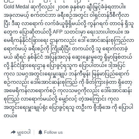
Gold Medal ဆုကိုလည်း ၂၀၀၈ ခုနှစ်မှာ ချီးမြှင့်ခံခဲ့ရတာပါ။
အခုလာမယ့် စက်တင်ဘာ ခရီးစဉ်အတွင်း ဝါရှင်တန်ဒီစီကိုလာ
ပြီး ဒီဆု လာရောက် လက်ခံယူဖို့ရှိမယ်လို့ ကွန်ဂရက် တာဝန် ရှိသူ
တွေက ပြောဆိုတယ်လို့ AFP သတင်းမှာ ရေးသားပါတယ်။ အ
မေရိကန်နိုင်ငံခြားရေး ဌာနကလည်း ဒေါ် အောင်ဆန်းစုကြည်လာ
ရောက်မယ့် ခရီးစဉ်ကို ကြိုဆိုပြီး တကယ်လို့ သူ ရောက်လာခဲ့
မယ် ဆိုရင် နှစ်နိုင်ငံ အပြန်အလှန် ဆွေးနွေးမှုတွေ ရှိမှာဖြစ်တယ်
လို့ နိုင်ငံခြားရေးဌာန ပြောခွင့်ရသူက ပြောပါတယ်။ ဒါ့အပြင်
ကုလ သမဂ္ဂအတွင်းရေးမှူးချုပ် ဘန်ကီမွန်း မြန်မာပြည်ရောက်
စဉ်ကလည်း ဒေါ်အောင်ဆန်းစုကြည် ကို ဖိတ်ကြားခဲ့တာ ရှိတော့
အမေရိကန်လာရောက်စဉ် ကုလသမဂ္ဂကိုလည်း ဒေါ်အောင်ဆန်း
စုကြည် လာရောက်မယ်လို့ မျှော်လင့် တဲ့အကြောင်း ကုလ
အတွင်းရေးမှူးချုပ်ရုံး ပြောခွင့်ရသူ တဦးက ဗွီအိုအေ ကို ပြောပါ
တယ်။
မျှဝေပါ
Follow us