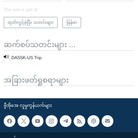
This item is part of
ထုတ်လွှင့်ခဲ့ပြီး သတင်းများ
မြန်မာ
ဆက်စပ်သတင်းများ ...
DASSK-US Trip
အခြားဖတ်ရှုစရာများ
ဗွီအိုအေ လူမှုကွန်ယက်များ