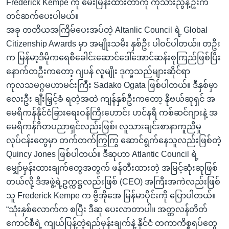
Frederick Kempe ကို မေးမြန်းထားတာကို ကိုသားညွန့်ဦးက
တင်ဆက်ပေးပါမယ်။
အခု တတိယအကြိမ်ပေးအပ်တဲ့ Altanlic Council ရဲ့ Global
Citizenship Awards မှာ အမျိုးသမီး နှစ်ဦး ပါဝင်ပါတယ်။ တဦး
က မြန်မာ့ဒီမိုကရေစီခေါင်းဆောင်ဒေါ်အောင်ဆန်းစုကြည်ဖြစ်ပြီး
နောက်တဦးကတော့ ဂျပန် လူမျိုး ဒုက္ခသည်များဆိုင်ရာ
ကုလသမဂ္ဂမဟာမင်းကြီး Sadako Ogata ဖြစ်ပါတယ်။ ဒီနှစ်မှာ
လေးဦး ချီးမြှင့်ခံ ရတဲ့အထဲ ကျန်နှစ်ဦးကတော့ နိုဗယ်ဆုရှင် အ
မေရိကန်နိုင်ငံခြားရေးဝန်ကြီးဟောင်း ဟင်နရီ ကစ်ဆင်ဂျားနဲ့ အ
မေရိကန်ဂီတပညာရှင်လည်းဖြစ်၊ လူသားချင်းစာနာကူညီမှု
လုပ်ငန်းတွေမှာ တက်တက်ကြွကြွ ဆောင်ရွက်နေသူလည်းဖြစ်တဲ့
Quincy Jones ဖြစ်ပါတယ်။ ဒီဆုဟာ Atlantic Council ရဲ့
မျှော်မှန်းထားချက်တွေအတွက် ဖန်တီးထားတဲ့ အမြင့်ဆုံးဆုဖြစ်
တယ်လို့ ဒီအဖွဲ့ရဲ့ဥက္ကဋ္ဌလည်းဖြစ် (CEO) အကြီးအကဲလည်းဖြစ်
သူ Frederick Kempe က ဗွီအိုအေ မြန်မာပိုင်းကို ပြောပါတယ်။
“သုံးနှစ်လောက်က စပြီး ဒီဆု ပေးလာတာပါ။ အတ္တလန်တိတ်
ကောင်စီရဲ့ ကျယ်ပြန့်တဲ့ရည်မှန်းချက်နဲ့ နိုင်ငံ တကာကိစ္စရပ်တွေ