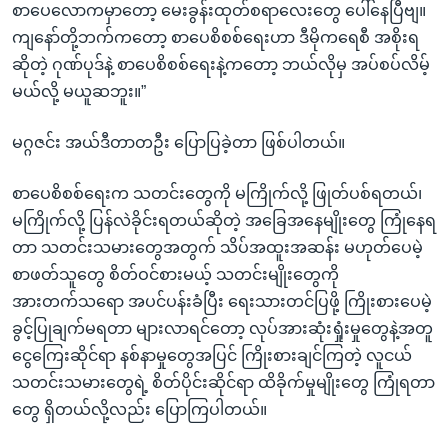
စာပေလောကမှာတော့ မေးခွန်းထုတ်စရာလေးတွေ ပေါ်နေပြီဗျ။
ကျနော်တို့ဘက်ကတော့ စာပေစိစစ်ရေးဟာ ဒီမိုကရေစီ အစိုးရ
ဆိုတဲ့ ဂုဏ်ပုဒ်နဲ့ စာပေစိစစ်ရေးနဲ့ကတော့ ဘယ်လိုမှ အပ်စပ်လိမ့်
မယ်လို့ မယူဆဘူး။”
မဂ္ဂဇင်း အယ်ဒီတာတဦး ပြောပြခဲ့တာ ဖြစ်ပါတယ်။
စာပေစိစစ်ရေးက သတင်းတွေကို မကြိုက်လို့ ဖြုတ်ပစ်ရတယ်၊
မကြိုက်လို့ ပြန်လဲခိုင်းရတယ်ဆိုတဲ့ အခြေအနေမျိုးတွေ ကြုံနေရ
တာ သတင်းသမားတွေအတွက် သိပ်အထူးအဆန်း မဟုတ်ပေမဲ့
စာဖတ်သူတွေ စိတ်ဝင်စားမယ့် သတင်းမျိုးတွေကို
အားတက်သရော အပင်ပန်းခံပြီး ရေးသားတင်ပြဖို့ ကြိုးစားပေမဲ့
ခွင့်ပြုချက်မရတာ များလာရင်တော့ လုပ်အားဆုံးရှုံးမှုတွေနဲ့အတူ
ငွေကြေးဆိုင်ရာ နစ်နာမှုတွေအပြင် ကြိုးစားချင်ကြတဲ့ လူငယ်
သတင်းသမားတွေရဲ့ စိတ်ပိုင်းဆိုင်ရာ ထိခိုက်မှုမျိုးတွေ ကြုံရတာ
တွေ ရှိတယ်လို့လည်း ပြောကြပါတယ်။