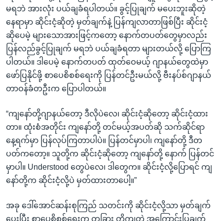
မရဘဲ အားလုံး ပယ်ချခံရပါတယ်။ ခွင့်ပြုချက် မပေးဘူးဆိုတဲ့
နေရာမှာ ဆိုင်းငံ့ဆိုတဲ့ မှတ်ချက်နဲ့ ပြန်ကျလာတာဖြစ်ပြီး ဆိုင်းငံ့
ဆိုပေမဲ့ များသောအားဖြင့်ကတော့ နောက်တပတ်တွေမှာလည်း
ပြန်လည်ခွင့်ပြုချက် မရဘဲ ပယ်ချခံရတာ များတယ်လို့ ပြောကြ
ပါတယ်။ ဒါပေမဲ့ နောက်တပတ် ထုတ်ဝေမယ့် ဂျာနယ်တွေထဲမှာ
ဖော်ပြနိုင်ဖို့ စာပေစိစစ်ရေးကို ပြန်တင်ဦးမယ်လို့ ဗီးနပ်စ်ဂျာနယ်
တာဝန်ခံတဦးက ပြောပါတယ်။
“ကျနော်တို့ဂျာနယ်တော့ ဒီလိုပဲလေ၊ ဆိုင်းငံ့ဆိုတော့ ဆိုင်းငံ့ထား
တာ။ ထုံးစံအတိုင်း ကျနော်တို့ တင်မယ့်အပတ်ဆို သက်ဆိုင်ရာ
နေ့ရက်မှာ ပြန်လုပ်ကြတာပါပဲ။ ပြန်တင်မှာပါ၊ ကျနော်တို့ ဒီတ
ပတ်ကတော့။ သူတို့က ဆိုင်းငံ့ဆိုတော့ ကျနော်တို့ နောက် ပြန်တင်
မှာပါ။ Understood တွေပဲလေ၊ ဒါတွေက။ ဆိုင်းငံ့လို့ပြောရင် ကျ
နော်တို့က ဆိုင်းငံ့လို့ပဲ မှတ်ထားတာပေါ့။”
အခု ဒေါ်အောင်ဆန်းစုကြည် သတင်းကို ဆိုင်းငံ့လို့သာ မှတ်ချက်
ပေးပြီး စာပေစိစစ်ရေးက တခြား တိကျတဲ့ အကြောင်းပြချက်