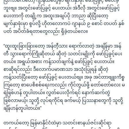
ပြီးကာစကတော့ ဂျာနယ်တွေမှာ မျက်နှာဖုံး ဖော်ပြခွင့် မပေးခဲ့
ဘူးဗျ။ အတွင်းဖော်ပြခွင့် ပေးတယ်၊ အဲဒီလို အတွင်းဖော်ပြခွင့်
ပေးတာကို တချို့က အထူးအချပ်ပို ဘာညာ ဆိုပြီးတော့
မျက်နှာဖုံးမှာ စွပ်လို့ ဟိုတလောကပဲ ဂျာနယ် ၉ စောင် တပတ် နှစ်
ပတ် အပိတ်ခံရတာတွေလည်း ရှိခဲ့တယ်လေ။
“ထူးထူးခြားခြားတော့ အန်တီ့သား ရောက်လာတဲ့ အချိန်မှာ အန်
တီ သွားရောက်ကြိုဆိုတယ် ဆိုတဲ့ သတင်းမျိုးကို ဖော်ပြခွင့်ပေး
တယ်။ အရွယ်အစား ကန့်သတ်ချက်နဲ့ ဖော်ပြခွင့် ပေးတယ်။
စာဆိုရင်လည်း ဒီလောက်ပမာဏသာ အသုံးပြုရန် ဆိုတဲ့
ကန့်သတ်ပြီးတော့ ဖော်ပြခွင့် ပေးတယ်ဗျ။ အခု အင်တာဗျူးကိစ္စ
ကြတော့ စာပေစိစစ်ရေးကလည်း ကိုင်တွယ်ဖို့ တော်တော်လေး မ
ရဲဖြစ်ဟန် တူပါတယ်။ လွှတ်ပေးလိုက်ရင် နောက်ဆက်တွဲ
ဖြစ်လာမယ့်၊ သူတို့ လုပ်ရကိုင်ရ ခက်မယ့် ပြဿနာတွေကို သူတို့
ချိန်ဟန်တူပါတယ်။”
တကယ်တော့ မြန်မာနိုင်ငံထဲမှာ သတင်းစာနယ်ဇင်းဆိုင်ရာ