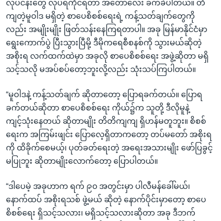
လုပ်ငန်းတွေ လုပ်ရကိုင်ရတာ အတော်လေး ခက်ခဲပါတယ်။ တိ
ကျတဲ့မူဝါဒ မရှိတဲ့ စာပေစိစစ်ရေးရဲ့ ကန့်သတ်ချက်တွေကို
လည်း အမျိုးမျိုး ဖြတ်သန်းနေကြရတာပါ။ အခု မြန်မာနိုင်ငံမှာ
ရွေးကောက်ပွဲ ပြီးသွားပြီမို့ ဒီမိုကရေစီစနစ်ကို သွားမယ်ဆိုတဲ့
အစိုးရ လက်ထက်ထဲမှာ အခုလို စာပေစိစစ်ရေး အဖွဲ့ဆိုတာ မရှိ
သင့်သလို မအပ်စပ်တော့ဘူးလို့လည်း သုံးသပ်ကြပါတယ်။
“မူဝါဒနဲ့ ကန့်သတ်ချက် ဆိုတာတော့ ပြောရခက်တယ်။ ပြောရ
ခက်တယ်ဆိုတာ စာပေစိစစ်ရေး ကိုယ်၌က သူတို့ ဒီလိုမူနဲ့
ကျင့်သုံးနေတယ် ဆိုတာမျိုး တိတိကျကျ ရှိဟန်မတူဘူး။ စိစစ်
ရေးက အကြမ်းဖျင်း ပြောလေ့ရှိတာကတော့ တပ်မတော် အစိုးရ
ကို ထိခိုက်စေမယ့်၊ ပုတ်ခတ်ရေးတဲ့ အရေးအသားမျိုး ဖော်ပြခွင့်
မပြုဘူး ဆိုတာမျိုးလောက်တော့ ပြောပါတယ်။
“ဒါပေမဲ့ အခုဟာက ရက် ၉၀ အတွင်းမှာ ပါလီမန်ခေါ်မယ်၊
နောက်ထပ် အစိုးရသစ် ဖွဲ့မယ် ဆိုတဲ့ နောက်ပိုင်းမှာတော့ စာပေ
စိစစ်ရေး ရှိသင့်သလား၊ မရှိသင့်သလားဆိုတာ အခု ဒီဘက်