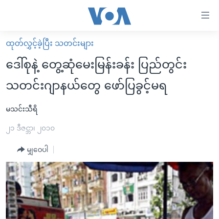
သုံး
ရ
လွယ်ကူ
ထုတ်လွှင့်ခဲ့ပြီး သတင်းများ
မူလစာမျက်နှာ
စေ
ဒေါ်စုနဲ့ တွေ့ဆုံမေးမြန်းခန်း ပြည်တွင်း
မြန်မာ
သည့်
သတင်းဂျာနယ်တွေ ဖော်ပြခွင့်မရ
ကမ္ဘာ့သတင်းများ
Link
ဗွီဒီယို
နိုင်ငံတကာ
မသင်းသီရိ
များ
သတင်းလွတ်လပ်ခွင့်
အမေရိကန်
၂၁ ဒီဇင္ဘာ၊ ၂၀၁၀
ပင်မ
ရပ်ဝန်းတခု လမ်းတခု အလွန်
တရုတ်
အကြောင်းအရာ
မျှဝေပါ
သို့
အင်္ဂလိပ်စာလေ့လာမယ်
အစ္စရေး-ပါလက်စတိုင်း
ကျော်
အပတ်စဉ်ကဏ္ဍများ
အမေရိကန်သုံးအီဒီယံ
ကြည့်
ရေဒီယိုနှင့်ရုပ်သံ အချက်အလက်များ
မကြေးမုံရဲ့ အင်္ဂလိပ်စာ
ရေဒီယို
ရန်
ပင်မ
ရေဒီယို/တီဗွီအစီအစဉ်
ရုပ်ရှင်ထဲက အင်္ဂလိပ်စာ
တီဗွီ