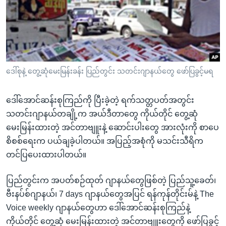
အ
သုတပဒေသာ အင်္ဂလိပ်စာ
ညွန်း
Learning English
စာမျက်နှာ
သို့
ဗွီအိုအေ လူမှုကွန်ယက်များ
ကျော်
ကြည့်
ဒေါ်စုနဲ့ တွေ့ဆုံမေးမြန်းခန်း ပြည်တွင်း သတင်းဂျာနယ်တွေ ဖော်ပြခွင့်မရ
ရန်
ဘာသာစကားများ
ရှာဖွေ
ဒေါ်အောင်ဆန်းစုကြည်ကို ပြီးခဲ့တဲ့ ရက်သတ္တပတ်အတွင်း
ရန်
သတင်းဂျာနယ်တချို့က အယ်ဒီတာတွေ ကိုယ်တိုင် တွေ့ဆုံ
နေရာ
မေးမြန်းထားတဲ့ အင်တာဗျူးနဲ့ ဆောင်းပါးတွေ အားလုံးကို စာပေ
သို့
စိစစ်ရေးက ပယ်ချခဲ့ပါတယ်။ အပြည့်အစုံကို မသင်းသီရိက
ကျော်
တင်ပြပေးထားပါတယ်။
ရန်
ပြည်တွင်းက အပတ်စဉ်ထုတ် ဂျာနယ်တွေဖြစ်တဲ့ ပြည်သူ့ခေတ်၊
ဗီးနပ်စ်ဂျာနယ်၊ 7 days ဂျာနယ်တွေအပြင် ရန်ကုန်တိုင်းမ်နဲ့ The
Voice weekly ဂျာနယ်တွေဟာ ဒေါ်အောင်ဆန်းစုကြည်နဲ့
ကိုယ်တိုင် တွေ့ဆုံ မေးမြန်းထားတဲ့ အင်တာဗျူးတွေကို ဖော်ပြခွင့်