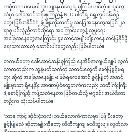
တစုံတရာ မပေးပါဘူး။ ဂျာနယ်တွေရဲ့ မူကြမ်းတင်တဲ့ စာမူတွေ
ထဲမှာ ဒေါ်အောင်ဆန်းစုကြည်နဲ့ NLD ပါတီရဲ့ ရှေ့လုပ်ငန်းစဉ်
တွေ၊ မြန်မာနိုင်ငံရဲ့ ဖွံ့ဖြိုးတိုးတက်မှု အခြေအနေတွေအပြင် ၂၁
ရာစု ပင်လုံညီလာခံဆိုင်ရာ အကြောင်းတွေနဲ့ လူမှုရေး
အခြေအနေတွေအကြောင်း ရှုထောင့်အမျိုးမျိုးကနေ တင်ပြနိုင်ဖို့
ရေးသားထားတဲ့ ဆောင်းပါးတွေလည်း ဖြစ်ပါတယ်။
တကယ်တော့ ဒေါ်အောင်ဆန်းစုကြည် နေအိမ်အကျယ်ချုပ် လွတ်
လာကတည်းက သူနဲ့ပတ်သက်တဲ့ သတင်းတွေကို ဖော်ပြခွင့်မရ
ဘူး ဆိုတဲ့ အခြေအနေမျိုး မဖြစ်ရလေအောင် ခွင့်ပြုတဲ့ အဆင့်
မျိုးမှာသာ ရှိနေပြီး အာဏာပိုင်တွေဘက်ကလည်း သတိကြီးကြီး
နဲ့ စောင့်ကြည့် ကန့်သတ်နေတာ ဖြစ်တယ်လို့ မဂ္ဂဇင်း အယ်ဒီတာ
တဦးက သုံးသပ်ပါတယ်။
“ဘာကြောင့် ဆိုင်းငံ့သလဲ၊ ဘယ်လောက်ကာလမှာ ပြန်ပြီးတော့
ခွင့်ပြုမလဲ ဆိုတာမျိုးကိုတော့ တိတိကျကျ မသိဘူးဗျ။ လွတ်လာ