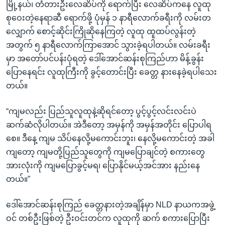
မြို့နယ်၊ တံတားဦးလေဆိပ်ကို ရောက်ပြီး လေဆိပ်ကနေ လူထု
စုဝေးတဲ့နေရာဆီ ရောက်ဖို့ ပုံမှန် ၁ နာရီလောက်ခရီးကို လမ်းတ
လျှောက် စောင့်ဆိုင်းကြိုဆိုနေကြတဲ့ လူထု ထူထပ်လွန်းတဲ့
အတွက် ၅ နာရီလောက်ကြာအောင် သွားခဲ့ရပါတယ်။ လမ်းခရီး
မှာ အတော်ပင်ပန်းပုံရတဲ့ ဒေါ်အောင်ဆန်းစုကြည်ဟာ မိန့်ခွန်း
ပြောနေရင်း လူထုကြီးကို ခွင့်တောင်းပြီး ခေတ္တ နားနေခဲ့ရပါသေး
တယ်။
“ကျမလည်း ပြည်သူလူထုနဲ့ဆိုရင်တော့ ပွင့်ပွင့်လင်းလင်းပဲ
ဆက်ဆံလိုပါတယ်။ အဲဒီတော့ အမှန်ကို အမှန်အတိုင်း ပြောပါရ
စေ။ ဒီနေ့ ကျမ သိပ်နေလို့မကောင်းဘူး၊ နေလို့မကောင်းတဲ့ အခါ
ကျတော့ ကျမတို့ပြည်သူတွေကို ကျမပြောချင်တဲ့ စကားတွေ
အားလုံးကို ကျမပြောခွင့်မရ၊ ပြောနိုင်မယ့်အင်အား နည်းနေ
တယ်။”
ဒေါ်အောင်ဆန်းစုကြည် ခေတ္တနားတဲ့အချိန်မှာ NLD နာယကအဖွဲ့
ဝင် တစ်ဦးဖြစ်တဲ့ ဦးဝင်းတင်က လူထုကို ဆက် စကားပြောပြီး