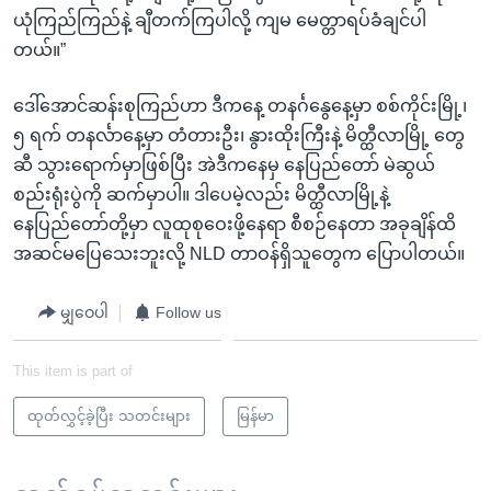
ယုံကြည်ကြည်နဲ့ ချီတက်ကြပါလို့ ကျမ မေတ္တာရပ်ခံချင်ပါ
တယ်။”
ဒေါ်အောင်ဆန်းစုကြည်ဟာ ဒီကနေ့ တနင်္ဂနွေနေ့မှာ စစ်ကိုင်းမြို့၊
၅ ရက် တနင်္လာနေ့မှာ တံတားဦး၊ နွားထိုးကြီးနဲ့ မိတ္ထီလာမြို့ တွေ
ဆီ သွားရောက်မှာဖြစ်ပြီး အဲဒီကနေမှ နေပြည်တော် မဲဆွယ်
စည်းရုံးပွဲကို ဆက်မှာပါ။ ဒါပေမဲ့လည်း မိတ္ထီလာမြို့နဲ့
နေပြည်တော်တို့မှာ လူထုစုဝေးဖို့နေရာ စီစဉ်နေတာ အခုချိန်ထိ
အဆင်မပြေသေးဘူးလို့ NLD တာဝန်ရှိသူတွေက ပြောပါတယ်။
မျှဝေပါ
Follow us
This item is part of
ထုတ်လွှင့်ခဲ့ပြီး သတင်းများ
မြန်မာ