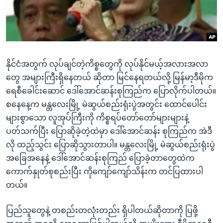
အ
သုတပဒေသာ အင်္ဂလိပ်စာ
ညွန်း
Learning English
စာမျက်နှာ
သို့
ဗွီအိုအေ လူမှုကွန်ယက်များ
ကျော်
နိုင်ငံအတွက် လုပ်ချင်တဲ့ကိစ္စတွေကို လုပ်နိုင်မယ့်အလားအလာ
ကြည့်
တွေ အများကြီးရှိနေတယ် ဆိုတာ မြင်နေရတယ်လို့ မြန်မာ့ဒီမိုက
ရန်
ရေစီခေါင်းဆောင် ဒေါ်အောင်ဆန်းစုကြည်က ပြောလိုက်ပါတယ်။
ဘာသာစကားများ
ရှာဖွေ
စနေနေ့က မန္တလေးမြို့ မဲဆွယ်စည်းရုံးပွဲအတွင်း ထောင်ပေါင်း
ရန်
များစွာသော လူအုပ်ကြီးကို ကိစ္စရပ်တော်တော်များများနဲ့
နေရာ
ပတ်သက်ပြီး ပြောဆိုခဲ့တဲ့ထဲမှာ ဒေါ်အောင်ဆန်း စုကြည်က အဲဒီ
သို့
လို ထည့်သွင်း ပြောဆိုသွားတာပါ။ မန္တလေးမြို့ မဲဆွယ်စည်းရုံးပွဲ
ကျော်
အခြေအနေနဲ့ ဒေါ်အောင်ဆန်းစုကြည် ပြောခဲ့တာတွေထဲက
ရန်
ကောက်နှုတ်စုစည်းပြီး ကိုကျော်ကျော်သိန်းက တင်ပြထားပါ
တယ်။
ပြည်သူတွေနဲ့ တစည်းတလုံးတည်း ရှိပါတယ်ဆိုတာကို ပြဖို့