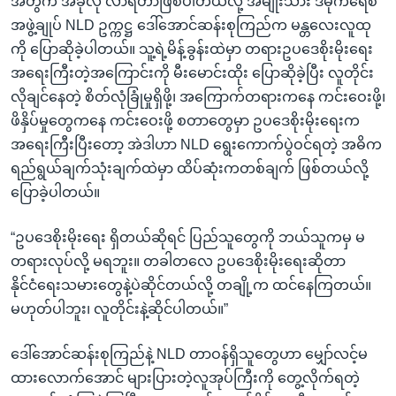
အတွက် အခုလို လာရတာဖြစ်ပါတယ်လို့ အမျိုးသား ဒီမိုကရေစီ
အဖွဲ့ချုပ် NLD ဥက္ကဋ္ဌ ဒေါ်အောင်ဆန်းစုကြည်က မန္တလေးလူထု
ကို ပြောဆိုခဲ့ပါတယ်။ သူ့ရဲ့မိန့်ခွန်းထဲမှာ တရားဥပဒေစိုးမိုးရေး
အရေးကြီးတဲ့အကြောင်းကို မီးမောင်းထိုး ပြောဆိုခဲ့ပြီး လူတိုင်း
လိုချင်နေတဲ့ စိတ်လုံခြုံမှုရှိဖို့၊ အကြောက်တရားကနေ ကင်းဝေးဖို့၊
ဖိနှိပ်မှုတွေကနေ ကင်းဝေးဖို့ စတာတွေမှာ ဥပဒေစိုးမိုးရေးက
အရေးကြီးပြီးတော့ အဲဒါဟာ NLD ရွေးကောက်ပွဲဝင်ရတဲ့ အဓိက
ရည်ရွယ်ချက်သုံးချက်ထဲမှာ ထိပ်ဆုံးကတစ်ချက် ဖြစ်တယ်လို့
ပြောခဲ့ပါတယ်။
“ဥပဒေစိုးမိုးရေး ရှိတယ်ဆိုရင် ပြည်သူတွေကို ဘယ်သူကမှ မ
တရားလုပ်လို့ မရဘူး။ တခါတလေ ဥပဒေစိုးမိုးရေးဆိုတာ
နိုင်ငံရေးသမားတွေနဲ့ပဲဆိုင်တယ်လို့ တချို့က ထင်နေကြတယ်။
မဟုတ်ပါဘူး၊ လူတိုင်းနဲ့ဆိုင်ပါတယ်။”
ဒေါ်အောင်ဆန်းစုကြည်နဲ့ NLD တာဝန်ရှိသူတွေဟာ မျှော်လင့်မ
ထားလောက်အောင် များပြားတဲ့လူအုပ်ကြီးကို တွေ့လိုက်ရတဲ့