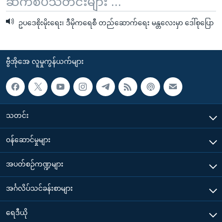
ဆက်စပ်သတင်းများ ...
ဥပဒေစိုးမိုးရေး၊ ဒီမိုကရေစီ တည်ဆောက်ရေး မန္တလေးမှာ ဒေါ်စုပြော
ဗွီအိုအေ လူမှုကွန်ယက်များ
သတင်း
၀န်ဆောင်မှုများ
အပတ်စဉ်ကဏ္ဍများ
အင်္ဂလိပ်သင်ခန်းစာများ
ရေဒီယို