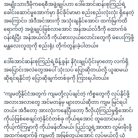
အမျိုးသားဒီမိုကရေစီအဖွဲ့ချုပ်ဟာ ဒေါ်အောင်ဆန်းစုကြည်ရဲ့
ခေါင်းဆောင်မှုအောက်မှာ ခိုင်ခိုင်မာမာ စည်းစည်းလုံးလုံး ရှိနေတဲ့
အကြောင်း၊ အဲဒီအင်အားကို အသုံးချနိုင်အောင်၊ ထက်မြက်ထိ
ရောက်တဲ့ အဖွဲ့ချုပ်ဖြစ်လာအောင် အန်အယ်လ်ဒီကို ထောက်ခံ
ဝန်းရံပြီး အန်အယ်လ်ဒီ ကိုယ်စားလှယ်လောင်းတွေကို မဲပေးကြဖို့
မန္တလေးလူထုကို စည်းရုံး တိုက်တွန်းခဲ့ပါတယ်။
ဒေါ်အောင်ဆန်းစုကြည်ရဲ့မိန့်ခွန်း နိဂုံးချုပ်ပိုင်းမှာတော့ လက်ရှိ
အပြောင်းအလဲတွေအပေါ် သုံးသပ် ပြောဆိုတယ်လို့ ယူဆမယ်
ဆိုရင်ရနိုင်တဲ့ ပြောဆိုချက်တစ်ခုကို ကြားရပါတယ်။
“ကျမတို့နိုင်ငံအတွက် ကျမတို့လုပ်ချင်တဲ့ ကိစ္စတွေကို လုပ်နိုင်ဖို့
အလားအလာတွေ အင်မတန်မှ များတယ်ဆိုတာ ကျမ မြင်ရပါ
တယ်။ အဲဒီတော့ အားလုံးကနေပြီးတော့ ဒီလိုယုံကြည်မှုရှိအောင်၊
ကိုယ်ဖြစ်စေချင်တဲ့နိုင်ငံတစ်ခု ကိုယ်ရအောင် ထူထောင်မယ်၊
ကိုယ့်ကံကြမ္မာကို ကိုယ်ဖန်တီးမယ်၊ ပြည်သူ့ရဲ့အာဏာ လွှမ်းမိုးဖို့
အထက်ရောက်ဖို့ ကျမတို့ အမြစ်တွယ်အောင် လုပ်မယ်လို့ ယုံ