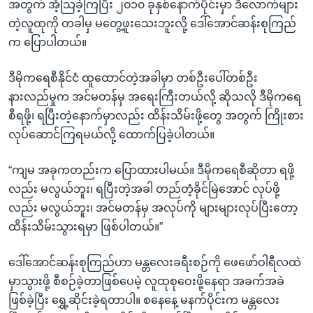
အတွက် အံ့သြခဲ့ကြပြီး ၂၀၁၀ ခုနှစ်နောက်ပိုင်းမှာ ဒီလောက်များ
တဲ့လူထုကို တခါမှ မတွေ့ဖူးသေးဘူးလို့ ဒေါ်အောင်ဆန်းစုကြည်
က ပြောပါတယ်။
ဒီမိုကရေစီနိုင်ငံ ထူထောင်တဲ့အခါမှာ တစ်ဦးပေါ်တစ်ဦး
နားလည်မှုက အင်မတန်မှ အရေးကြီးတယ်လို့ ဆိုသလို ဒီမိုကရေ
စီရဖို့၊ ရပြီးတဲ့နောက်မှာလည်း ထိန်းသိမ်းဖို့တွေ အတွက် ကြိုးစား
လုပ်ဆောင်ကြရမယ်လို့ ထောက်ပြခဲ့ပါတယ်။
“ကျမ အခုကတည်းက ပြောထားပါမယ်။ ဒီမိုကရေစီဆိုတာ ရဖို့
လည်း မလွယ်ဘူး၊ ရပြီးတဲ့အခါ တည်တံ့ခိုင်မြဲအောင် လုပ်ဖို့
လည်း မလွယ်ဘူး၊ အင်မတန်မှ အလုပ်ကို များများလုပ်ပြီးတော့
ထိန်းသိမ်းသွားရမှာ ဖြစ်ပါတယ်။”
ဒေါ်အောင်ဆန်းစုကြည်ဟာ မန္တလေးခရီးစဉ်ကို ဖေဖော်ဝါရီလထဲ
မှာသွားဖို့ စီစဉ်ခဲ့တာဖြစ်ပေမဲ့ လူထုစုဝေးဖို့နေရာ အခက်အခဲ
ဖြစ်ခဲ့ပြီး ရွှေ့ဆိုင်းခဲ့ရတာပါ။ စနေနေ့ မနက်ပိုင်းက မန္တလေး