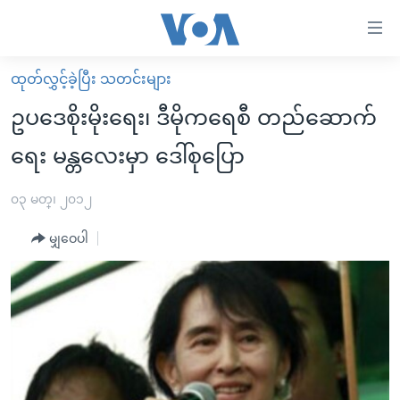
သုံး
ရ
လွယ်ကူ
ထုတ်လွှင့်ခဲ့ပြီး သတင်းများ
မူလစာမျက်နှာ
စေ
ဥပဒေစိုးမိုးရေး၊ ဒီမိုကရေစီ တည်ဆောက်
မြန်မာ
သည့်
ရေး မန္တလေးမှာ ဒေါ်စုပြော
ကမ္ဘာ့သတင်းများ
Link
ဗွီဒီယို
နိုင်ငံတကာ
၀၃ မတ္၊ ၂၀၁၂
များ
သတင်းလွတ်လပ်ခွင့်
အမေရိကန်
ပင်မ
မျှဝေပါ
ရပ်ဝန်းတခု လမ်းတခု အလွန်
တရုတ်
အကြောင်းအရာ
သို့
အင်္ဂလိပ်စာလေ့လာမယ်
အစ္စရေး-ပါလက်စတိုင်း
ကျော်
အပတ်စဉ်ကဏ္ဍများ
အမေရိကန်သုံးအီဒီယံ
ကြည့်
ရေဒီယိုနှင့်ရုပ်သံ အချက်အလက်များ
မကြေးမုံရဲ့ အင်္ဂလိပ်စာ
ရေဒီယို
ရန်
ပင်မ
ရေဒီယို/တီဗွီအစီအစဉ်
ရုပ်ရှင်ထဲက အင်္ဂလိပ်စာ
တီဗွီ