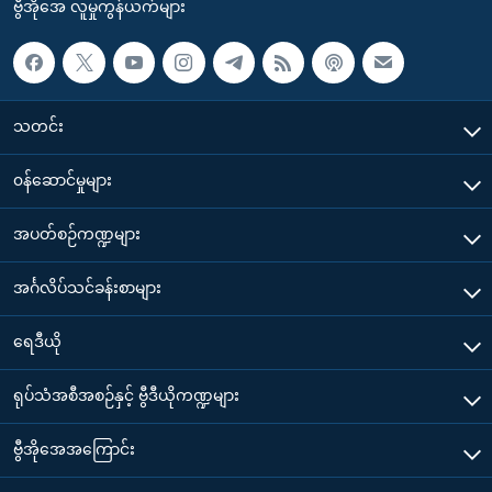
ဗွီအိုအေ လူမှုကွန်ယက်များ
သတင်း
၀န်ဆောင်မှုများ
အပတ်စဉ်ကဏ္ဍများ
အင်္ဂလိပ်သင်ခန်းစာများ
ရေဒီယို
ရုပ်သံအစီအစဉ်နှင့် ဗွီဒီယိုကဏ္ဍများ
ဗွီအိုအေအကြောင်း