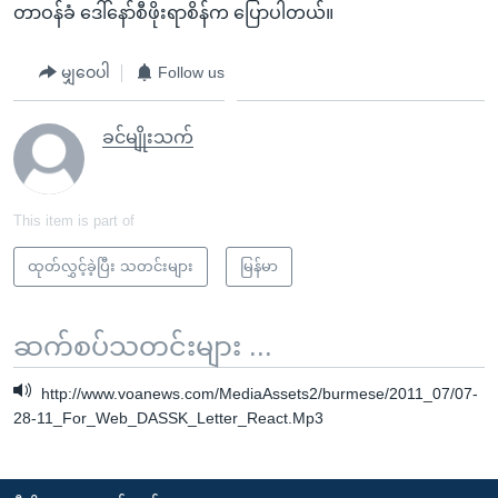
တာဝန်ခံ ဒေါ်နော်စီဖိုးရာစိန်က ပြောပါတယ်။
မျှဝေပါ
Follow us
ခင်မျိုးသက်
This item is part of
ထုတ်လွှင့်ခဲ့ပြီး သတင်းများ
မြန်မာ
ဆက်စပ်သတင်းများ ...
http://www.voanews.com/MediaAssets2/burmese/2011_07/07-
28-11_For_Web_DASSK_Letter_React.Mp3