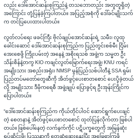
လည်း ဒေါ်အောင်ဆန်းစုကြည်နဲ့ တသဘောတည်း အတူတူရှိတဲ့
အကြောင်း တုံ့ပြန်ခဲ့ကြပါတယ်။ အပြည့်အစုံကို ဒေါ်ခင်မျိုးသက်
က တင်ပြပေးထားပါတယ်။
လွတ်လပ်ရေး ဖခင်ကြီး ဗိုလ်ချုပ်အောင်ဆန်းရဲ့ သမီး၊ လူထု
ခေါင်းဆောင် ဒေါ်အောင်ဆန်းစုကြည်က ပြည်တွင်းစစ်မီး ငြိမ်း
အေးစေဖို့ ကြိုးပမ်းတဲ့ အနေနဲ့ အစိုးရသစ် အဖွဲ့က သမ္မတ ဦး
သိန်းစိန်နဲ့တကွ KIO ကချင်လွတ်မြောက်ရေးအဖွဲ့၊ KNU ကရင်
အမျိုးသား အစည်းအရုံး၊ NMSP မွန်ပြည်သစ်ပါတီနဲ့ SSA ရှမ်း
ပြည်တပ်မတော်တွေဆီကို အိတ်ဖွင့်ပေးစာတစောင် ပေးပို့ခဲ့တယ်
လို့ အမျိုးသား ဒီမိုကရေစီ အဖွဲ့ချုပ် ပြောခွင့်ရ ဦးအုန်းကြိုင်က
ပြောပါတယ်။
“ဒေါ်အောင်ဆန်းစုကြည်က ကိုယ်တိုင်ပါဝင် ဆောင်ရွက်ပေးချင်
တဲ့ စေတနာနဲ့ အိတ်ဖွင့်ပေးစာတစောင် ထုတ်ပြန်လိုက်တာ ဖြစ်ပါ
တယ်။ ဖြစ်ပေါ်နေတဲ့ လက်နက်ကိုင် ပဋိပက္ခတွေကို အမြန်ဆုံး
ရပ်ဆိုင်းဖို့၊ ပြဿနာကို တွေ့ဆုံဆွေးနွေးပြီး အဖြေရှာကြဖို့