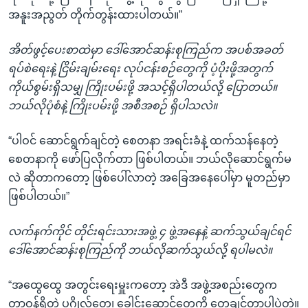
အနူးအညွတ် တိုက်တွန်းထားပါတယ်။”
အိတ်ဖွင့်ပေးစာထဲမှာ ဒေါ်အောင်ဆန်းစုကြည်က အပစ်အခတ်
ရပ်စဲရေးနဲ့ ငြိမ်းချမ်းရေး လုပ်ငန်းစဉ်တွေကို ပံ့ပိုးဖို့အတွက်
ကိုယ်စွမ်းရှိသမျှ ကြိုးပမ်းဖို့ အသင့်ရှိပါတယ်လို့ ပြောတယ်။
ဘယ်လိုပုံစံနဲ့ ကြိုးပမ်းဖို့ အစီအစဉ် ရှိပါသလဲ။
“ပါဝင် ဆောင်ရွက်ချင်တဲ့ စေတနာ အရင်းခံနဲ့ ထက်သန်နေတဲ့
စေတနာကို ဖော်ပြလိုက်တာ ဖြစ်ပါတယ်။ ဘယ်လိုဆောင်ရွက်မ
လဲ ဆိုတာကတော့ ဖြစ်ပေါ်လာတဲ့ အခြေအနေပေါ်မှာ မူတည်မှာ
ဖြစ်ပါတယ်။”
လက်နက်ကိုင် တိုင်းရင်းသားအဖွဲ့ ၄ ဖွဲ့အနေနဲ့ ဆက်သွယ်ချင်ရင်
ဒေါ်အောင်ဆန်းစုကြည်ကို ဘယ်လိုဆက်သွယ်လို့ ရပါမလဲ။
“အထွေထွေ အတွင်းရေးမှူးကတော့ အဲဒီ အဖွဲ့အစည်းတွေက
တာဝန်ရှိတဲ့ ပုဂ္ဂိုလ်တွေ၊ ခေါင်းဆောင်တွေကို တွေ့ချင်တာပါပဲတဲ့။