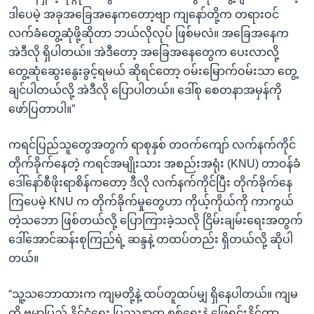
ဒါပေမဲ့ အခုအခြေအနေကတော့ဗျာ ကျနော်တို့က တရားဝင်
လက်ခံတွေ့ဆုံဖို့ဆိုတာ ဘယ်လိုလုပ် ဖြစ်မလဲ။ အခြေအနေက
အဲဒီလို ရှိပါတယ်။ အဲဒီတော့ အခြေအနေတွေက ပေးလာလို့
တွေ့ဆုံဆွေးနွေးခွင့်ရမယ် ဆိုရင်တော့ ဝမ်းမြောက်ဝမ်းသာ တွေ့
ချင်ပါတယ်လို့ အဲဒီလို ပြောပါတယ်။ ဒေါ်စု စေတနာအမှန်ကို
ဖော်ပြတာပါ။”
ကရင်ပြည်သူတွေအတွက် ရာစုနှစ် တဝက်ကျော် လက်နက်ကိုင်
တိုက်ခိုက်နေတဲ့ ကရင်အမျိုးသား အစည်းအရုံး (KNU) တာဝန်ခံ
ဒေါ်နော်စီဖိုးရာစိန်ကတော့ ဒီလို လက်နက်ကိုင်ပြီး တိုက်ခိုက်နေ
ကြပေမဲ့ KNU က တိုက်ခိုက်မှုတွေဟာ ကိုယ့်ကိုယ်ကို ကာကွယ်
တဲ့သဘော ဖြစ်တယ်လို့ ပြောကြားခဲ့သလို ငြိမ်းချမ်းရေးအတွက်
ဒေါ်အောင်ဆန်းစုကြည်ရဲ့ ဆန္ဒနဲ့ တထပ်တည်း ရှိတယ်လို့ ဆိုပါ
တယ်။
“သူ့သဘောထားက ကျမတို့နဲ့ ထပ်တူထပ်မျှ ရှိနေပါတယ်။ ကျမ
တို့ ဗမာပြည် နိုင်ငံရေး ပြဿနာက စစ်ရေးနဲ့ ဖြေရှင်းနိုင်တာ