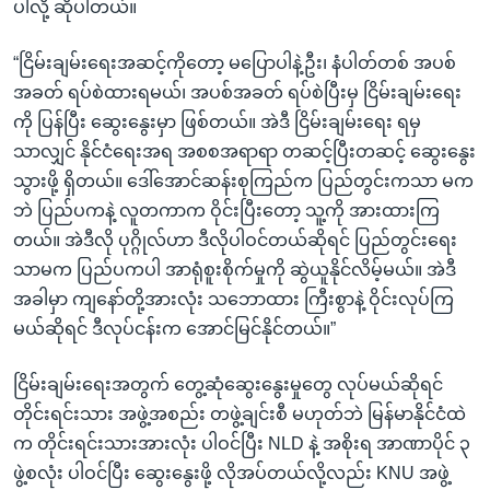
ပါလို့ ဆိုပါတယ်။
“ငြိမ်းချမ်းရေးအဆင့်ကိုတော့ မပြောပါနဲ့ဦး၊ နံပါတ်တစ် အပစ်
အခတ် ရပ်စဲထားရမယ်၊ အပစ်အခတ် ရပ်စဲပြီးမှ ငြိမ်းချမ်းရေး
ကို ပြန်ပြီး ဆွေးနွေးမှာ ဖြစ်တယ်။ အဲဒီ ငြိမ်းချမ်းရေး ရမှ
သာလျှင် နိုင်ငံရေးအရ အစစအရာရာ တဆင့်ပြီးတဆင့် ဆွေးနွေး
သွားဖို့ ရှိတယ်။ ဒေါ်အောင်ဆန်းစုကြည်က ပြည်တွင်းကသာ မက
ဘဲ ပြည်ပကနဲ့ လူတကာက ဝိုင်းပြီးတော့ သူ့ကို အားထားကြ
တယ်။ အဲဒီလို ပုဂ္ဂိုလ်ဟာ ဒီလိုပါဝင်တယ်ဆိုရင် ပြည်တွင်းရေး
သာမက ပြည်ပကပါ အာရုံစူးစိုက်မှုကို ဆွဲယူနိုင်လိမ့်မယ်။ အဲဒီ
အခါမှာ ကျနော်တို့အားလုံး သဘောထား ကြီးစွာနဲ့ ဝိုင်းလုပ်ကြ
မယ်ဆိုရင် ဒီလုပ်ငန်းက အောင်မြင်နိုင်တယ်။”
ငြိမ်းချမ်းရေးအတွက် တွေ့ဆုံဆွေးနွေးမှုတွေ လုပ်မယ်ဆိုရင်
တိုင်းရင်းသား အဖွဲ့အစည်း တဖွဲ့ချင်းစီ မဟုတ်ဘဲ မြန်မာနိုင်ငံထဲ
က တိုင်းရင်းသားအားလုံး ပါဝင်ပြီး NLD နဲ့ အစိုးရ အာဏာပိုင် ၃
ဖွဲ့စလုံး ပါဝင်ပြီး ဆွေးနွေးဖို့ လိုအပ်တယ်လို့လည်း KNU အဖွဲ့