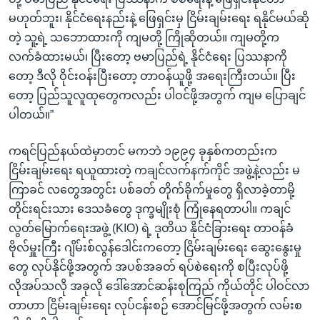
မဟုတ်ဘူး၊ နိုင်ငံရေးနည်းနဲ့ ဖြေရှင်းမှ ငြိမ်းချမ်းရေး ရနိုင်မယ်ဆို
တဲ့ သူ့ရဲ့ သဘောထားကို ကျမတို့ ကြိုဆိုတယ်။ ကျမတို့က
လက်ခံထားမယ်၊ ပြီးတော့ ဗမာပြည်ရဲ့ နိုင်ငံရေး ပြဿနာကို
တော့ ဒီလို ဝိုင်းဝန်းပြီးတော့ တာဝန်ယူဖို့ အရေးကြီးတယ်။ ပြီး
တော့ ပြည်သူလူထုတွေကလည်း ပါဝင်ဖို့အတွက် ကျမ ပြောချင်
ပါတယ်။”
ကရင်ပြည်နယ်ထဲမှာတင် မကဘဲ ၁၉၉၄ ခုနှစ်ကတည်းက
ငြိမ်းချမ်းရေး ရယူထားတဲ့ ကချင်လက်နက်ကိုင် အဖွဲ့နဲ့လည်း မ
ကြာခင် လတွေအတွင်း ပစ်ခတ် တိုက်ခိုက်မှုတွေ ရှိလာခဲ့တာမို့
တိုင်းရင်းသား ဒေသခံတွေ ဒုက္ခမျိုးစုံ ကြုံနေရတာပါ။ ကချင်
လွတ်မြောက်ရေးအဖွဲ့ (KIO) ရဲ့ ဒုတိယ နိုင်ငံခြားရေး တာဝန်ခံ
ဗိုလ်မှူးကြီး ဂျိမ်းစ်လွန်ဒေါင်းကတော့ ငြိမ်းချမ်းရေး ဆွေးနွေးမှု
တွေ လုပ်နိုင်ဖို့အတွက် အပစ်အခတ် ရပ်စဲရေးကို စပြီးလုပ်ဖို့
လိုအပ်သလို အခုလို ဒေါ်အောင်ဆန်းစုကြည် ကိုယ်တိုင် ပါဝင်လာ
တာဟာ ငြိမ်းချမ်းရေး လုပ်ငန်းစဉ် အောင်မြင်ဖို့အတွက် လမ်းစ