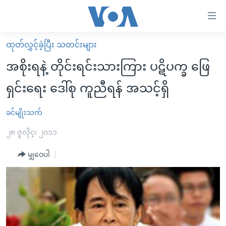
သုံး
ရ
လွယ်ကူ
ထုတ်လွှင့်ခဲ့ပြီး သတင်းများ
မူလစာမျက်နှာ
စေ
အစိုးရနဲ့ တိုင်းရင်းသားကြား ပဋိပက္ခ ဖြေ
မြန်မာ
သည့်
ရှင်းရေး ဒေါ်စု ကူညီရန် အသင့်ရှိ
ကမ္ဘာ့သတင်းများ
Link
ဗွီဒီယို
နိုင်ငံတကာ
ခင်မျိုးသက်
များ
သတင်းလွတ်လပ်ခွင့်
အမေရိကန်
၂၈ ဇူလိုင္၊ ၂၀၁၁
ပင်မ
ရပ်ဝန်းတခု လမ်းတခု အလွန်
တရုတ်
အကြောင်းအရာ
မျှဝေပါ
သို့
အင်္ဂလိပ်စာလေ့လာမယ်
အစ္စရေး-ပါလက်စတိုင်း
ကျော်
အပတ်စဉ်ကဏ္ဍများ
အမေရိကန်သုံးအီဒီယံ
ကြည့်
ရေဒီယိုနှင့်ရုပ်သံ အချက်အလက်များ
မကြေးမုံရဲ့ အင်္ဂလိပ်စာ
ရေဒီယို
ရန်
ပင်မ
ရေဒီယို/တီဗွီအစီအစဉ်
ရုပ်ရှင်ထဲက အင်္ဂလိပ်စာ
တီဗွီ