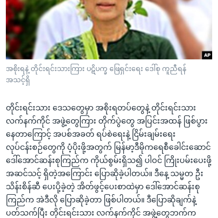
အ
သုတပဒေသာ အင်္ဂလိပ်စာ
ညွန်း
Learning English
စာမျက်နှာ
သို့
ဗွီအိုအေ လူမှုကွန်ယက်များ
ကျော်
ကြည့်
အစိုးရနဲ့ တိုင်းရင်းသားကြား ပဋိပက္ခ ဖြေရှင်းရေး ဒေါ်စု ကူညီရန်
အသင့်ရှိ
ရန်
ဘာသာစကားများ
ရှာဖွေ
တိုင်းရင်းသား ဒေသတွေမှာ အစိုးရတပ်တွေနဲ့ တိုင်းရင်းသား
ရန်
လက်နက်ကိုင် အဖွဲ့တွေကြား တိုက်ပွဲတွေ အပြင်းအထန် ဖြစ်ပွား
နေရာ
နေတာကြောင့် အပစ်အခတ် ရပ်စဲရေးနဲ့ ငြိမ်းချမ်းရေး
သို့
လုပ်ငန်းစဉ်တွေကို ပံ့ပိုးဖို့အတွက် မြန်မာ့ဒီမိုကရေစီခေါင်းဆောင်
ကျော်
ဒေါ်အောင်ဆန်းစုကြည်က ကိုယ်စွမ်းရှိသ၍ ပါဝင် ကြိုးပမ်းပေးဖို့
ရန်
အဆင်သင့် ရှိတဲ့အကြောင်း ပြောဆိုခဲ့ပါတယ်။ ဒီနေ့ သမ္မတ ဦး
သိန်းစိန်ဆီ ပေးပို့ခဲ့တဲ့ အိတ်ဖွင့်ပေးစာထဲမှာ ဒေါ်အောင်ဆန်းစု
ကြည်က အဲဒီလို ပြောဆိုခဲ့တာ ဖြစ်ပါတယ်။ ဒီပြောဆိုချက်နဲ့
ပတ်သက်ပြီး တိုင်းရင်းသား လက်နက်ကိုင် အဖွဲ့တွေဘက်က