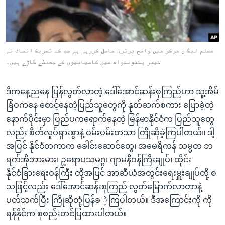
အ
သုတပဒေသာ အင်္ဂလိပ်စာ
ညွန်း
Learning English
စာမျက်နှာ
သို့
ဗွီအိုအေ လူမှုကွန်ယက်များ
مسلم لیگ ن مرکز میں واضح برتری حاصل کررہی ہے جب کہ تحریک انصاف نے
ကျော်
خیبر پختونخواہ میں کامیابیوں کے جھنڈے گاڑے ہیں۔
ကြည့်
ရန်
ဒီကနေ့ညနေ ပြန်လွတ်လာတဲ့ ဒေါ်အောင်ဆန်းစုကြည်ဟာ သူ့အိမ်
ဘာသာစကားများ
ရှာဖွေ
ခြံဝကနေ စောင့်နေတဲ့ပြည်သူတွေကို နုတ်ဆက်စကား ပြောခဲ့တဲ့
ရန်
နောက်ပိုင်းမှာ ပြည်ပကရောက်နေတဲ့ မြန်မာနိုင်ငံက ပြည်သူတွေ
နေရာ
လည်း စိတ်လှုပ်ရှားစွာနဲ့ ဝမ်းပမ်းတသာ ကြိုဆိုခဲ့ကြပါတယ်။ ဒါ့
သို့
အပြင် နိုင်ငံတကာက ခေါင်းဆောင်တွေ၊ အမေရိကန် သမ္မတ ဘ
ကျော်
ရက်အိုဘားမား၊ ဥရောပသမဂ္ဂ၊ ဂျာမနီဝန်ကြီးချုပ်၊ ထိုင်း
ရန်
နိုင်ငံခြားရေးဝန်ကြီး တို့အပြင် အာဆီယံအတွင်းရေးမှူးချုပ်တို့ စ
သဖြင့်လည်း ဒေါ်အောင်ဆန်းစုကြည် လွတ်မြောက်လာတာနဲ့
ပတ်သက်ပြီး ကြိုဆိုတုံ့ပြန်ခ ဲ့ကြပါတယ်။ ဒီအကြောင်းကို ကို
ရန်နိုင်က စုစည်းတင်ပြထားပါတယ်။