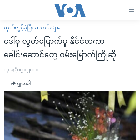
သုံး
ရ
လွယ်ကူ
ထုတ်လွှင့်ခဲ့ပြီး သတင်းများ
မူလစာမျက်နှာ
စေ
ဒေါ်စု လွတ်မြောက်မှု နိုင်ငံတကာ
မြန်မာ
သည့်
ခေါင်းဆောင်တွေ ဝမ်းမြောက်ကြိုဆို
ကမ္ဘာ့သတင်းများ
Link
ဗွီဒီယို
နိုင်ငံတကာ
၁၃ ႏိုဝင္ဘာ၊ ၂၀၁၀
များ
သတင်းလွတ်လပ်ခွင့်
အမေရိကန်
ပင်မ
မျှဝေပါ
ရပ်ဝန်းတခု လမ်းတခု အလွန်
တရုတ်
အကြောင်းအရာ
သို့
အင်္ဂလိပ်စာလေ့လာမယ်
အစ္စရေး-ပါလက်စတိုင်း
ကျော်
အပတ်စဉ်ကဏ္ဍများ
အမေရိကန်သုံးအီဒီယံ
ကြည့်
ရေဒီယိုနှင့်ရုပ်သံ အချက်အလက်များ
မကြေးမုံရဲ့ အင်္ဂလိပ်စာ
ရေဒီယို
ရန်
ပင်မ
ရေဒီယို/တီဗွီအစီအစဉ်
ရုပ်ရှင်ထဲက အင်္ဂလိပ်စာ
တီဗွီ