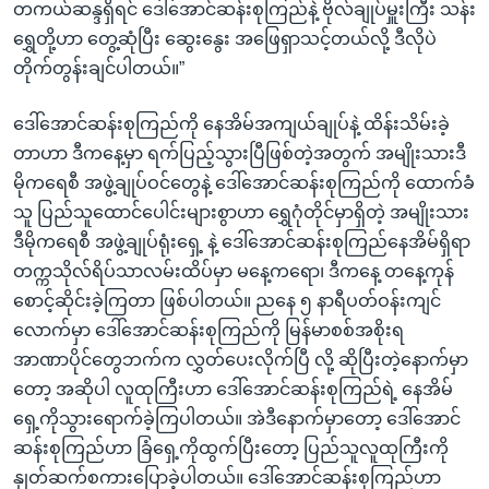
တကယ်ဆန္ဒရှိရင် ဒေါ်အောင်ဆန်းစုကြည်နဲ့ ဗိုလ်ချုပ်မှူးကြီး သန်း
ရွှေတို့ဟာ တွေ့ဆုံပြီး ဆွေးနွေး အဖြေရှာသင့်တယ်လို့ ဒီလိုပဲ
တိုက်တွန်းချင်ပါတယ်။”
ဒေါ်အောင်ဆန်းစုကြည်ကို နေအိမ်အကျယ်ချုပ်နဲ့ ထိန်းသိမ်းခဲ့
တာဟာ ဒီကနေ့မှာ ရက်ပြည့်သွားပြီဖြစ်တဲ့အတွက် အမျိုးသားဒီ
မိုကရေစီ အဖွဲ့ချုပ်ဝင်တွေနဲ့ ဒေါ်အောင်ဆန်းစုကြည်ကို ထောက်ခံ
သူ ပြည်သူထောင်ပေါင်းများစွာဟာ ရွှေဂုံတိုင်မှာရှိတဲ့ အမျိုးသား
ဒီမိုကရေစီ အဖွဲ့ချုပ်ရုံးရှေ့ နဲ့ ဒေါ်အောင်ဆန်းစုကြည်နေအိမ်ရှိရာ
တက္ကသိုလ်ရိပ်သာလမ်းထိပ်မှာ မနေ့ကရော၊ ဒီကနေ့ တနေ့ကုန်
စောင့်ဆိုင်းခဲ့ကြတာ ဖြစ်ပါတယ်။ ညနေ ၅ နာရီပတ်ဝန်းကျင်
လောက်မှာ ဒေါ်အောင်ဆန်းစုကြည်ကို မြန်မာစစ်အစိုးရ
အာဏာပိုင်တွေဘက်က လွှတ်ပေးလိုက်ပြီ လို့ ဆိုပြီးတဲ့နောက်မှာ
တော့ အဆိုပါ လူထုကြီးဟာ ဒေါ်အောင်ဆန်းစုကြည်ရဲ့ နေအိမ်
ရှေ့ကိုသွားရောက်ခဲ့ကြပါတယ်။ အဲဒီနောက်မှာတော့ ဒေါ်အောင်
ဆန်းစုကြည်ဟာ ခြံရှေ့ကိုထွက်ပြီးတော့ ပြည်သူလူထုကြီးကို
နှုတ်ဆက်စကားပြောခဲ့ပါတယ်။ ဒေါ်အောင်ဆန်းစုကြည်ဟာ