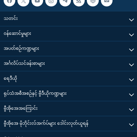
သတင်း
၀န်ဆောင်မှုများ
အပတ်စဉ်ကဏ္ဍများ
အင်္ဂလိပ်သင်ခန်းစာများ
ရေဒီယို
ရုပ်သံအစီအစဉ်နှင့် ဗွီဒီယိုကဏ္ဍများ
ဗွီအိုအေအကြောင်း
ဗွီအိုအေ မိုဘိုင်းလ်အက်ပ်များ ဒေါင်းလုတ်ယူရန်