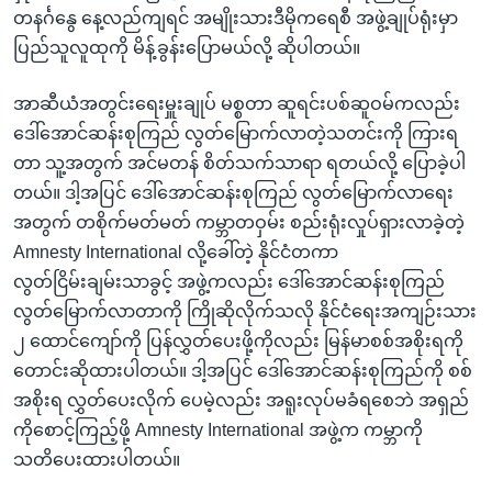
တနင်္ဂနွေ နေ့လည်ကျရင် အမျိုးသားဒီမိုကရေစီ အဖွဲ့ချုပ်ရုံးမှာ
ပြည်သူလူထုကို မိန့်ခွန်းပြောမယ်လို့ ဆိုပါတယ်။
အာဆီယံအတွင်းရေးမှူးချုပ် မစ္စတာ ဆူရင်းပစ်ဆူဝမ်ကလည်း
ဒေါ်အောင်ဆန်းစုကြည် လွတ်မြောက်လာတဲ့သတင်းကို ကြားရ
တာ သူ့အတွက် အင်မတန် စိတ်သက်သာရာ ရတယ်လို့ ပြောခဲ့ပါ
တယ်။ ဒါ့အပြင် ဒေါ်အောင်ဆန်းစုကြည် လွတ်မြောက်လာရေး
အတွက် တစိုက်မတ်မတ် ကမ္ဘာတဝှမ်း စည်းရုံးလှုပ်ရှားလာခဲ့တဲ့
Amnesty International လို့ခေါ်တဲ့ နိုင်ငံတကာ
လွတ်ငြိမ်းချမ်းသာခွင့် အဖွဲ့ကလည်း ဒေါ်အောင်ဆန်းစုကြည်
လွတ်မြောက်လာတာကို ကြိုဆိုလိုက်သလို နိုင်ငံရေးအကျဉ်းသား
၂ ထောင်ကျော်ကို ပြန်လွှတ်ပေးဖို့ကိုလည်း မြန်မာစစ်အစိုးရကို
တောင်းဆိုထားပါတယ်။ ဒါ့အပြင် ဒေါ်အောင်ဆန်းစုကြည်ကို စစ်
အစိုးရ လွှတ်ပေးလိုက် ပေမဲ့လည်း အရူးလုပ်မခံရစေဘဲ အရှည်
ကိုစောင့်ကြည့်ဖို့ Amnesty International အဖွဲ့က ကမ္ဘာကို
သတိပေးထားပါတယ်။