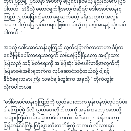
တိုင်းပြည်ရဲ့ ပြဿနာ အ၀၀ကို ဖြေရှင်းနိုင်မယ့် နည်းလမ်းပဲ ဖြစ်
ပါတယ်။ အဲဒီလို ဆောင်ရွက်ဖို့အတွက်ဆိုရင် ဒေါ်အောင်ဆန်းစု
ကြည် လွတ်မြောက်မှုဟာ ရှေ့ဆက်မယ့် ခရီးအတွက် အလွန်
အရေးပါတဲ့ ခြေလှမ်းတရပ် ဖြစ်တယ်လို့ ကျနော့်အနေနဲ့ သုံးသပ်
ပါတယ်။”
အခုလို ဒေါ်အောင်ဆန်းစုကြည် လွတ်မြောက်လာတာဟာ ဒီမိုက
ရေစီဖြစ်ပေါ်လာရေးအတွက် လမ်းစဖြစ်ပြီးတော့ အမျိုးသား
ပြန်လည် သင့်မြတ်ရေးကို အမြန်ဆုံးဖြစ်ပေါ်လာဖို့အတွက်ကို
မြန်မာစစ်အစိုးရဘက်က လုပ်ဆောင်သင့်တယ်လို့ ဝါ့ရင့်
နိုင်ငံရေးသမားကြီး သခင်ချန်ထွန်းက အခုလို “ တိုက်တွန်း
လိုက်ပါတယ်။
“ဒေါ်အောင်ဆန်းစုကြည်ကို လွှတ်ပေးတာက မှန်ကန်တဲ့လုပ်ရပ်ပဲ။
ဒါကြောင့်မို့ ဒီလို လွှတ်ပေးလိုက်တာကို အမှန်ကတော့ အဘတို့
အများကြီးပဲ ဝမ်းမြောက်မိပါတယ်။ အဲဒီတော့ အမှန်ကတော့
မြန်မာနိုင်ငံကြီး ကြီးပွားတိုးတက်ဖို့ကို တကယ် လိုလားရင်