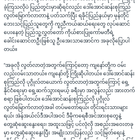
ခဲ့ကြသလိုပဲ ပြည်တွင်းမှာဆိုရင်လည်း ဒေါ်အောင်ဆန်းစုကြည်
လွတ်မြောက်လာတာနဲ့ ပတ်သက်ပြီး ရခိုင်ပြည်နယ်မှာ မုန်တိုင်
ဘေးသင့်ပြည်သူတွေကို ကူညီကယ်ဆယ်ရေးတွေ လုပ်ဆောင်
ပေးနေတဲ့ ပြည်သူ့လွှတ်တော် ကိုယ်စားပြုကော်မတီရဲ့
ခေါင်းဆောင်တဦးဖြစ်သူ ဦးအေးသာအောင်က အခုလိုပြောပါ
တယ်။
“အခုလို လွတ်လာတဲ့အတွက်ကြောင့်တော့ ကျနော်တို့က ဝမ်း
လည်းဝမ်းသာတယ်။ ကျနော်တို့ ကြိုဆိုပါတယ်။ ဒေါ်အောင်ဆန်း
စုကြည်လို ပုဂ္ဂိုလ်တယောက် လွတ်လာတဲ့အတွက်ကြောင့် ရှေ့
နိုင်ငံရေးမှာ ရှေ့ဆက်သွားရမယ့် ခရီးမှာ အလွန်လည်း အားတက်
စရာ ဖြစ်ပါတယ်။ ဒေါ်အောင်ဆန်းစုကြည်လို ပုဂ္ဂိုလ်
လွတ်မြောက်လာတဲ့အခါ တပ်မတော်ရယ်၊ တိုင်းရင်းသားများ
ရယ်၊ အဲန်အယ်လ်ဒီအပါအဝင် ဒီမိုကရေစီအင်အားစုတွေနဲ့
တွေ့ဆုံဆွေးနွေးရေး၊ အထူးသဖြင့် ပင်လုံလို အစည်းအဝေးတခု
မှာ တွေ့ဆုံဆွေးနွေးပြီး အမျိုးသားပြန်လည် သင့်မြတ်ရေးနဲ့