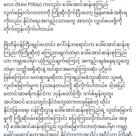
လေး (Navi Pillay) ကလည်း ဒေါ်အောင်ဆန်းစုကြည်
လွတ်မြောက်လာတာကို ကြိုဆိုလိုက်ပြီးတော့ မြန်မာစစ်အစိုးရ
ကိုလည်း နိုင်ငံရေးအကျဉ်းသားတွေ အားလုံး လွှတ်ပေးဖို့ကို
တိုက်တွန်းလိုက်ပါတယ်။
ဗြိတိန်ဝန်ကြီးချုပ်ဟောင်း ဂေါ်ဒန်ဘရောင်းက ဒေါ်အောင်ဆန်းစု
ကြည်ကိုကြိုဆိုတဲ့ ကြေညာချက်ထဲမှာ ဒေါ်အောင်ဆန်းစုကြည်
ဟာ ကမ္ဘာပေါ်မှာ ယုံကြည်ချက်ကြောင့် အကျဉ်းချခံနေရသူတွေ
ထဲမှာ သတ္တိအရှိဆုံးနဲ့ ထင်ရှားအကျော်ကြားဆုံး ပုဂ္ဂိုလ်
ဖြစ်ကြောင်း၊ မတရားမှုဆိုတာ ကြာရှည်မခံဘူးဆိုတာ သူမရဲ့
လွတ်မြောက်မှုက ပြသနေတယ်လို့ ဆိုလိုက်ပါတယ်။ ဒါ့အပြင်
တောင်အာဖရိကနိုင်ငံက ဘုန်းတော်ကြီး ဒက်စ်မွန်တူတူး
အပါအဝင် ဒေသတွင်းနိုင်ငံတွေထဲကတခုဖြစ်တဲ့ ထိုင်း
နိုင်ငံခြားရေး ဝန်ကြီးဌာန ဒေါ်အောင်ဆန်းစုကြည်ရဲ့ လွတ်မြောက်
မှုကို ကြိုဆိုဝမ်းမြောက်ကြောင်း ပြောကြားလိုက်ပါတယ်။ အခု
လို ဒေါ်အောင်ဆန်းစုကြည် လွတ်မြောက်လာတဲ့အပေါ်မှာ ကမ္ဘာ့
ခေါင်းဆောင်တွေအပါအဝင် နိုင်ငံတကာအသိုင်းအဝိုင်းက ကြိုဆို