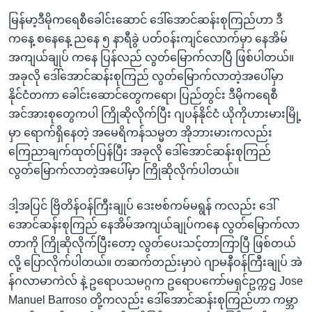
မြန်မာ့ဒီမိုကရေစီခေါင်းဆောင် ဒေါ်အောင်ဆန်းစုကြည်ဟာ ဒီ
ကနေ့ စနေနေ့ ညနေ ၅ နာရီခွဲ ပတ်ဝန်းကျင်လောက်မှာ နေအိမ်
အကျယ်ချုပ် ကနေ ပြန်လည် လွတ်မြောက်လာပြီ ဖြစ်ပါတယ်။
အခုလို ဒေါ်အောင်ဆန်းစုကြည် လွတ်မြောက်လာတဲ့အပေါ်မှာ
နိုင်ငံတကာ ခေါင်းဆောင်တွေကရော၊ ပြည်တွင်း ဒီမိုကရေစီ
အင်အားစုတွေကပါ ကြိုဆိုလိုက်ပြီး ဂျပန်နိုင်ငံ ယိုကိုဟားမားမြို့
မှာ ရောက်ရှိနေတဲ့ အမေရိကန်သမ္မတ အိုဘားမားကလည်း
ကြေညာချက်ထုတ်ပြန်ပြီး အခုလို ဒေါ်အောင်ဆန်းစုကြည်
လွတ်မြောက်လာတဲ့အပေါ်မှာ ကြိုဆိုလိုက်ပါတယ်။
ဒါ့အပြင် ဗြိတိန်ဝန်ကြီးချုပ် ဒေးဗစ်ကမ်မရွန် ကလည်း ဒေါ်
အောင်ဆန်းစုကြည် နေအိမ်အကျယ်ချုပ်ကနေ လွတ်မြောက်လာ
တာကို ကြိုဆိုလိုက်ပြီးတော့ လွတ်ပေးသင့်တာကြာပြီ ဖြစ်တယ်
လို့ ပြောလိုက်ပါတယ်။ တဆက်တည်းမှာပဲ ဂျာမနီဝန်ကြီးချုပ် အဲ
န်ဂလာမာကဲလ် နဲ့ ဥရောပသမဂ္ဂက ဥရောပကော်မရှင်ဥက္ကဌ Jose
Manuel Barroso တို့ကလည်း ဒေါ်အောင်ဆန်းစုကြည်ဟာ ကမ္ဘာ