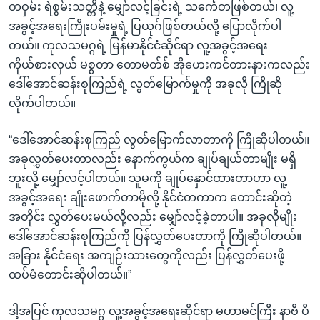
တဝှမ်း ရဲစွမ်းသတ္တိနဲ့ မျှော်လင့်ခြင်းရဲ့ သင်္ကေတဖြစ်တယ်၊ လူ့
အခွင့်အရေးကြိုးပမ်းမှုရဲ့ ပြယုဂ်ဖြစ်တယ်လို့ ပြောလိုက်ပါ
တယ်။ ကုလသမဂ္ဂရဲ့ မြန်မာနိုင်ငံဆိုင်ရာ လူ့အခွင့်အရေး
ကိုယ်စားလှယ် မစ္စတာ တောမတ်စ် အိုဟေးကင်တားနားကလည်း
ဒေါ်အောင်ဆန်းစုကြည်ရဲ့ လွတ်မြောက်မှုကို အခုလို ကြိုဆို
လိုက်ပါတယ်။
“ဒေါ်အောင်ဆန်းစုကြည် လွတ်မြောက်လာတာကို ကြိုဆိုပါတယ်။
အခုလွှတ်ပေးတာလည်း နောက်ကွယ်က ချုပ်ချယ်တာမျိုး မရှိ
ဘူးလို့ မျှော်လင့်ပါတယ်။ သူမကို ချုပ်နှောင်ထားတာဟာ လူ့
အခွင့်အရေး ချိုးဖောက်တာမိုလို့ နိုင်ငံတကာက တောင်းဆိုတဲ့
အတိုင်း လွှတ်ပေးမယ်လို့လည်း မျှော်လင့်ခဲ့တာပါ။ အခုလိုမျိုး
ဒေါ်အောင်ဆန်းစုကြည်ကို ပြန်လွှတ်ပေးတာကို ကြိုဆိုပါတယ်။
အခြား နိုင်ငံရေး အကျဉ်းသားတွေကိုလည်း ပြန်လွှတ်ပေးဖို့
ထပ်မံတောင်းဆိုပါတယ်။”
ဒါ့အပြင် ကုလသမဂ္ဂ လူ့အခွင့်အရေးဆိုင်ရာ မဟာမင်ကြီး နာဗီ ပီ