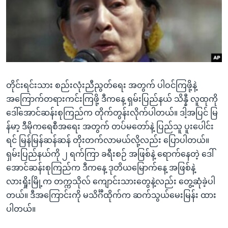
အ
သုတပဒေသာ အင်္ဂလိပ်စာ
ညွန်း
Learning English
စာမျက်နှာ
သို့
ဗွီအိုအေ လူမှုကွန်ယက်များ
ကျော်
ကြည့်
တိုင်းရင်းသား စည်းလုံးညီညွတ်ရေး အတွက် ပါဝင်ကြဖို့နဲ့
ရန်
ဘာသာစကားများ
အကြောက်တရားကင်းကြဖို့ ဒီကနေ့ ရှမ်းပြည်နယ် သိန္နီ လူထုကို
ရှာဖွေ
ဒေါ်အောင်ဆန်းစုကြည်က တိုက်တွန်းလိုက်ပါတယ်။ ဒါ့အပြင် မြ
ရန်
န်မာ့ ဒီမိုကရေစီအရေး အတွက် တပ်မတော်နဲ့ ပြည်သူ ပူးပေါင်း
နေရာ
ရင် မြန်မြန်ဆန်ဆန် တိုးတက်လာမယ်လို့လည်း ပြောပါတယ်။
သို့
ရှမ်းပြည်နယ်ကို ၂ ရက်ကြာ ခရီးစဉ် အဖြစ်နဲ့ ရောက်နေတဲ့ ဒေါ်
ကျော်
အောင်ဆန်းစုကြည်က ဒီကနေ့ ဒုတိယမြောက်နေ့ အဖြစ်နဲ့
ရန်
လားရှိုးမြို့က တက္ကသိုလ် ကျောင်းသားတွေနဲ့လည်း တွေ့ဆုံခဲ့ပါ
တယ်။ ဒီအကြောင်းကို မသိင်္ဂီထိုက်က ဆက်သွယ်မေးမြန်း ထား
ပါတယ်။