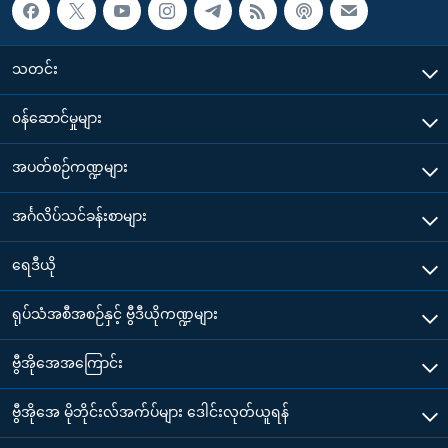
သတင်း
၀န်ဆောင်မှုများ
အပတ်စဉ်ကဏ္ဍများ
အင်္ဂလိပ်သင်ခန်းစာများ
ရေဒီယို
ရုပ်သံအစီအစဉ်နှင့် ဗွီဒီယိုကဏ္ဍများ
ဗွီအိုအေအကြောင်း
ဗွီအိုအေ မိုဘိုင်းလ်အက်ပ်များ ဒေါင်းလုတ်ယူရန်