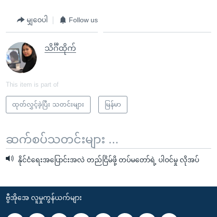
မျှဝေပါ
Follow us
သိင်္ဂီထိုက်
This item is part of
ထုတ်လွှင့်ခဲ့ပြီး သတင်းများ
မြန်မာ
ဆက်စပ်သတင်းများ ...
နိုင်ငံရေးအပြောင်းအလဲ တည်ငြိမ်ဖို့ တပ်မတော်ရဲ့ ပါဝင်မှု လိုအပ်
ဗွီအိုအေ လူမှုကွန်ယက်များ