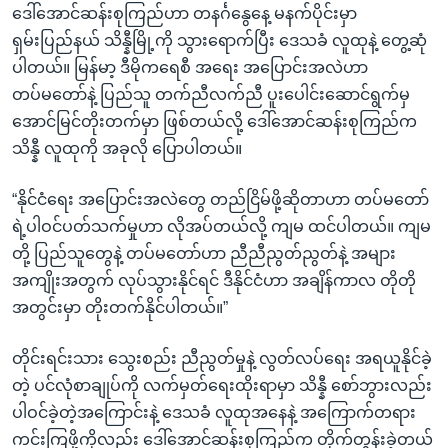
ဒေါ်အောင်ဆန်းစုကြည်ဟာ တနင်္ဂနွေနေ့ မနက်ပိုင်းမှာ
ရှမ်းပြည်နယ် သိန္နီမြို့ကို သွားရောက်ပြီး ဒေသခံ လူထုနဲ့ တွေ့ဆုံ
ပါတယ်။ မြန်မာ့ ဒီမိုကရေစီ အရေး အပြောင်းအလဲဟာ
တပ်မတော်နဲ့ ပြည်သူ တက်ညီလက်ညီ ပူးပေါင်းဆောင်ရွက်မှ
အောင်မြင်တိုးတက်မှာ ဖြစ်တယ်လို့ ဒေါ်အောင်ဆန်းစုကြည်က
သိန္နီ လူထုကို အခုလို ပြောပါတယ်။
“နိုင်ငံရေး အပြောင်းအလဲတွေ တည်ငြိမ်ဖို့ဆိုတာဟာ တပ်မတော်
ရဲ့ပါဝင်ပတ်သက်မှုဟာ လိုအပ်တယ်လို့ ကျမ ထင်ပါတယ်။ ကျမ
တို့ ပြည်သူတွေနဲ့ တပ်မတော်ဟာ ညီညီညွတ်ညွတ်နဲ့ အများ
အကျိုးအတွက် လုပ်သွားနိုင်ရင် ဒီနိုင်ငံဟာ အချိန်ကာလ တိုတို
အတွင်းမှာ တိုးတက်နိုင်ပါတယ်။”
တိုင်းရင်းသား သွေးစည်း ညီညွတ်မှုနဲ့ လွတ်လပ်ရေး အရယူနိုင်ခဲ့
တဲ့ ပင်လုံစာချုပ်ကို လက်မှတ်ရေးထိုးရာမှာ သိန္နီ စော်ဘွားလည်း
ပါဝင်ခဲ့တဲ့အကြောင်းနဲ့ ဒေသခံ လူထုအနေနဲ့ အကြောက်တရား
ကင်းကြဖို့ကိုလည်း ဒေါ်အောင်ဆန်းစုကြည်က တိုက်တွန်းခဲ့တယ်