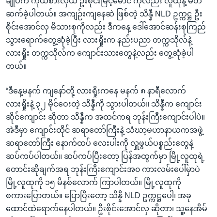
ချုပ်က ကိုယ်စားလှယ် ဦးစိုင်းမြင့်မောင် ကိုလည်း လူထုနဲ့ မိတ်
ဆက်ခဲ့ပါတယ်။ အကျဉ်းကျနေဆဲ ဖြစ်တဲ့ သိန္နီ NLD ဥက္ကဋ္ဌ ဦး
စိုင်းအောင်လှ မိသားစုကိုလည်း ဒီကနေ့ ဒေါ်အောင်ဆန်းစုကြည်
သွားရောက်တွေ့ဆုံခဲ့ပြီး လားရှိုးက နည်းပညာ တက္ကသိုလ်နဲ့
လားရှိုး တက္ကသိုလ်က ကျောင်းသားတွေနဲ့လည်း တွေ့ဆုံခဲ့ပါ
တယ်။
“ဒီနေ့မနက် ကျနော်တို့ လားရှိုးကနေ မနက် ၈ နာရီလောက်
လားရှိုးနဲ့ ၃၂ မိုင်ဝေးတဲ့ သိန္နီကို သွားပါတယ်။ သိန္နီက ကျောင်း
ဆိုင်ကျောင်း ဆိုတာ သိန္နီက အထင်ကရ ဘုန်းကြီးကျောင်းပါပဲ။
အဲဒီမှာ ကျောင်းထိုင် ဆရာတော်ကြီးနဲ့ သံဃာ့မဟာနာယကအဖွဲ့
ဆရာတော်ကြီး နောက်ထပ် လေးပါးကို လှူဖွယ်ပစ္စည်းတွေနဲ့
ဆပ်ကပ်ပါတယ်။ ဆပ်ကပ်ပြီးတော့ ပြန်အထွက်မှာ မြို့လူထုရဲ့
တောင်းဆိုချက်အရ ဘုန်းကြီးကျောင်းအ၀ ကားလမ်းပေါ်မှာပဲ
မြို့လူထုကို ၁၅ မိနစ်လောက် ကြာပါတယ်။ မြို့လူထုကို
စကားပြောတယ်။ ပြောပြီးတော့ သိန္နီ NLD ဥက္ကဋ္ဌပေါ့၊ အခု
ထောင်ထဲရောက်နေပါတယ်။ ဦးစိုင်းအောင်လှ ဆိုတာ၊ သူ့နေအိမ်