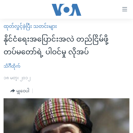
သုံး
ရ
လွယ်ကူ
ထုတ်လွှင့်ခဲ့ပြီး သတင်းများ
မူလစာမျက်နှာ
စေ
နိုင်ငံရေးအပြောင်းအလဲ တည်ငြိမ်ဖို့
မြန်မာ
သည့်
တပ်မတော်ရဲ့ ပါဝင်မှု လိုအပ်
ကမ္ဘာ့သတင်းများ
Link
ဗွီဒီယို
နိုင်ငံတကာ
သိင်္ဂီထိုက်
များ
သတင်းလွတ်လပ်ခွင့်
အမေရိကန်
၁၈ မတ္၊ ၂၀၁၂
ပင်မ
ရပ်ဝန်းတခု လမ်းတခု အလွန်
တရုတ်
အကြောင်းအရာ
မျှဝေပါ
သို့
အင်္ဂလိပ်စာလေ့လာမယ်
အစ္စရေး-ပါလက်စတိုင်း
ကျော်
အပတ်စဉ်ကဏ္ဍများ
အမေရိကန်သုံးအီဒီယံ
ကြည့်
ရေဒီယိုနှင့်ရုပ်သံ အချက်အလက်များ
မကြေးမုံရဲ့ အင်္ဂလိပ်စာ
ရေဒီယို
ရန်
ပင်မ
ရေဒီယို/တီဗွီအစီအစဉ်
ရုပ်ရှင်ထဲက အင်္ဂလိပ်စာ
တီဗွီ