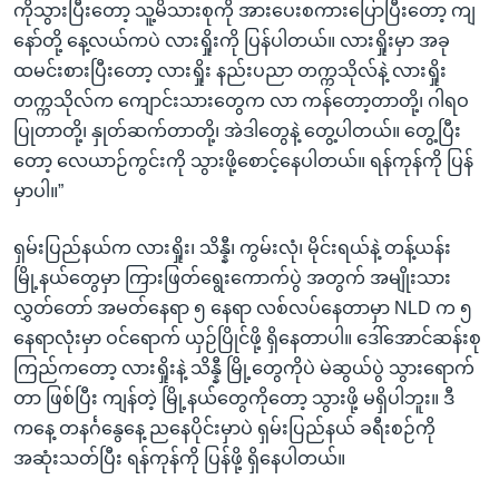
ကိုသွားပြီးတော့ သူ့မိသားစုကို အားပေးစကားပြောပြီးတော့ ကျ
နော်တို့ နေ့လယ်ကပဲ လားရှိုးကို ပြန်ပါတယ်။ လားရှိုးမှာ အခု
ထမင်းစားပြီးတော့ လားရှိုး နည်းပညာ တက္ကသိုလ်နဲ့ လားရှိုး
တက္ကသိုလ်က ကျောင်းသားတွေက လာ ကန်တော့တာတို့၊ ဂါရဝ
ပြုတာတို့၊ နှုတ်ဆက်တာတို့၊ အဲဒါတွေနဲ့ တွေ့ပါတယ်။ တွေ့ပြီး
တော့ လေယာဉ်ကွင်းကို သွားဖို့စောင့်နေပါတယ်။ ရန်ကုန်ကို ပြန်
မှာပါ။”
ရှမ်းပြည်နယ်က လားရှိုး၊ သိန္နီ၊ ကွမ်းလုံ၊ မိုင်းရယ်နဲ့ တန့်ယန်း
မြို့နယ်တွေမှာ ကြားဖြတ်ရွေးကောက်ပွဲ အတွက် အမျိုးသား
လွှတ်တော် အမတ်နေရာ ၅ နေရာ လစ်လပ်နေတာမှာ NLD က ၅
နေရာလုံးမှာ ဝင်ရောက် ယှဉ်ပြိုင်ဖို့ ရှိနေတာပါ။ ဒေါ်အောင်ဆန်းစု
ကြည်ကတော့ လားရှိုးနဲ့ သိန္နီ မြို့တွေကိုပဲ မဲဆွယ်ပွဲ သွားရောက်
တာ ဖြစ်ပြီး ကျန်တဲ့ မြို့နယ်တွေကိုတော့ သွားဖို့ မရှိပါဘူး။ ဒီ
ကနေ့ တနင်္ဂနွေနေ့ ညနေပိုင်းမှာပဲ ရှမ်းပြည်နယ် ခရီးစဉ်ကို
အဆုံးသတ်ပြီး ရန်ကုန်ကို ပြန်ဖို့ ရှိနေပါတယ်။