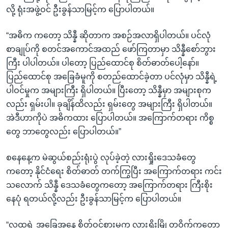
လို့ ရုံးအဖွဲ့ဝင် ဦးခွန်သာမြင့်က ပြောပါတယ်။
“အဓိက ကတော့ သိန္နီ ဆိုတာက အစဉ်အလာရှိပါတယ်။ ပင်လုံ
စာချုပ်ကို စတင်အကောင်အထည် ဖော်ကြတာမှာ သိန္နီစော်ဘွား
ကြီး ပါပါတယ်။ ပါတော့ ပြည်ထောင်စု စိတ်ဓာတ်ပေါ့နော်။
ပြည်ထောင်စု အခြေခံမူကို စတည်ထောင်ခဲ့တာ ပင်လုံမှာ သိန္နီရဲ့
ပါဝင်မှုက အများကြီး ရှိပါတယ်။ ပြီးတော့ သိန္နီမှာ အများစုက
လည်း ရှမ်းပါ။ ခုချိန်ထိလည်း ရှမ်းတွေ အများကြီး ရှိပါတယ်။
အဲဒီဟာကိုပဲ အဓိကထား ပြောပါတယ်။ အကြောက်တရား ကိစ္စ
တွေ ဘာတွေလည်း ပြောပါတယ်။”
စနေနေ့က မဲဆွယ်စည်းရုံးပွဲ လုပ်ခဲ့တဲ့ လားရှိုးဒေသခံတွေ
ကတော့ နိုင်ငံရေး စိတ်ဓာတ် တက်ကြွပြီး အကြောက်တရား ကင်း
သလောက် သိန္နီ ဒေသခံတွေကတော့ အကြောက်တရား ကြီးစိုး
နေပုံ ရတယ်လို့လည်း ဦးခွန်သာမြင့်က ပြောပါတယ်။
“လူထုရဲ့ အခြေအနေ စိတ်ဝင်စားမှုက လားရှိုးမြို့တဝိုက်ကတော့