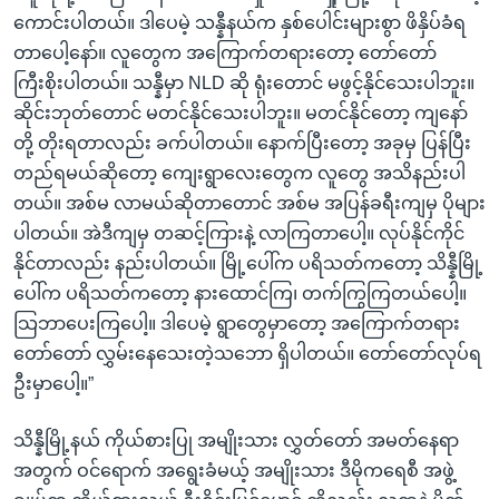
ကောင်းပါတယ်။ ဒါပေမဲ့ သန္နီနယ်က နှစ်ပေါင်းများစွာ ဖိနှိပ်ခံရ
တာပေါ့နော်။ လူတွေက အကြောက်တရားတော့ တော်တော်
ကြီးစိုးပါတယ်။ သန္နီမှာ NLD ဆို ရုံးတောင် မဖွင့်နိုင်သေးပါဘူး။
ဆိုင်းဘုတ်တောင် မတင်နိုင်သေးပါဘူး။ မတင်နိုင်တော့ ကျနော်
တို့ တိုးရတာလည်း ခက်ပါတယ်။ နောက်ပြီးတော့ အခုမှ ပြန်ပြီး
တည်ရမယ်ဆိုတော့ ကျေးရွာလေးတွေက လူတွေ အသိနည်းပါ
တယ်။ အစ်မ လာမယ်ဆိုတာတောင် အစ်မ အပြန်ခရီးကျမှ ပိုများ
ပါတယ်။ အဲဒီကျမှ တဆင့်ကြားနဲ့ လာကြတာပေါ့။ လုပ်နိုင်ကိုင်
နိုင်တာလည်း နည်းပါတယ်။ မြို့ပေါ်က ပရိသတ်ကတော့ သိန္နီမြို့
ပေါ်က ပရိသတ်ကတော့ နားထောင်ကြ၊ တက်ကြွကြတယ်ပေါ့။
သြဘာပေးကြပေါ့။ ဒါပေမဲ့ ရွာတွေမှာတော့ အကြောက်တရား
တော်တော် လွှမ်းနေသေးတဲ့သဘော ရှိပါတယ်။ တော်တော်လုပ်ရ
ဦးမှာပေါ့။”
သိန္နီမြို့နယ် ကိုယ်စားပြု အမျိုးသား လွှတ်တော် အမတ်နေရာ
အတွက် ဝင်ရောက် အရွေးခံမယ့် အမျိုးသား ဒီမိုကရေစီ အဖွဲ့