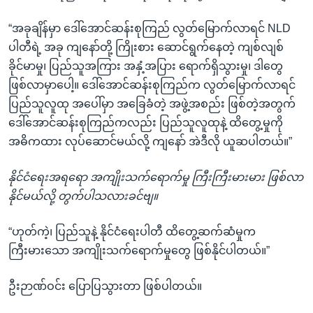
“အခုချိန်မှာ ဒေါ်အောင်ဆန်းစုကြည် လွတ်မြောက်လာရင် NLD
ပါတီရဲ့ အခု ကျနော်တို့ ကြိုးစား ဆောင်ရွက်နေတဲ့ ကျစ်လျစ်
ခိုင်မာမှု၊ ပြည်သူအကြား အနှံ့အပြား ရောက်ရှိသွားမှု၊ ဒါတွေ
ဖြစ်လာမှာပေါ့။ ဒေါ်အောင်ဆန်းစုကြည်က လွတ်မြောက်လာရင်
ပြည်သူလူထု အပေါ်မှာ အခြေခံတဲ့ အဖွဲ့အစည်း ဖြစ်တဲ့အတွက်
ဒေါ်အောင်ဆန်းစုကြည်ကလည်း ပြည်သူလူထုနဲ့ ထိတွေ့မှုကို
အဓိကထား လုပ်ဆောင်မယ်လို့ ကျနော် အဲဒီလို ယူဆပါတယ်။”
နိုင်ငံရေးအရရော အကျိုးသက်ရောက်မှု ကြီးကြီးမားမား ဖြစ်လာ
နိုင်မယ်လို့ တွက်ပါသလားခင်ဗျ။
“ဟုတ်ကဲ့၊ ပြည်သူနဲ့ နိုင်ငံရေးပါတီ ထိတွေ့ဆက်ဆံမှုက
ကြီးမားသော အကျိုးသက်ရောက်မှုတွေ ဖြစ်နိုင်ပါတယ်။”
ဦးဉာဏ်ဝင်း ပြောပြသွားတာ ဖြစ်ပါတယ်။