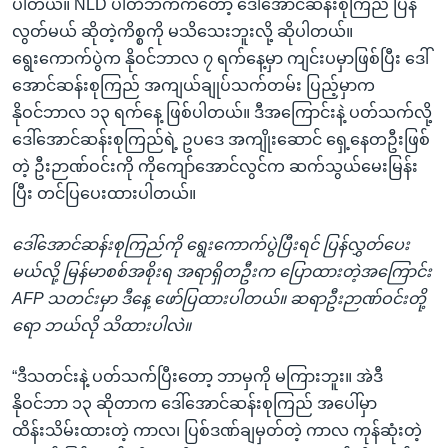
ပါတယ်။ NLD ပါတီဘက်ကတော့ ဒေါ်အောင်ဆန်းစုကြည် ပြန်
အ
သုတပဒေသာ အင်္ဂလိပ်စာ
လွတ်မယ် ဆိုတဲ့ကိစ္စကို မသိသေးဘူးလို့ ဆိုပါတယ်။
ညွန်း
Learning English
ရွေးကောက်ပွဲက နိုဝင်ဘာလ ၇ ရက်နေ့မှာ ကျင်းပမှာဖြစ်ပြီး ဒေါ်
စာမျက်နှာ
အောင်ဆန်းစုကြည် အကျယ်ချုပ်သက်တမ်း ပြည့်မှာက
သို့
ဗွီအိုအေ လူမှုကွန်ယက်များ
နိုဝင်ဘာလ ၁၃ ရက်နေ့ ဖြစ်ပါတယ်။ ဒီအကြောင်းနဲ့ ပတ်သက်လို့
ကျော်
ဒေါ်အောင်ဆန်းစုကြည်ရဲ့ ဥပဒေ အကျိုးဆောင် ရှေ့နေတဦးဖြစ်
ကြည့်
တဲ့ ဦးဉာဏ်ဝင်းကို ကိုကျော်အောင်လွင်က ဆက်သွယ်မေးမြန်း
ရန်
ဘာသာစကားများ
ပြီး တင်ပြပေးထားပါတယ်။
ရှာဖွေ
ရန်
ဒေါ်အောင်ဆန်းစုကြည်ကို ရွေးကောက်ပွဲပြီးရင် ပြန်လွှတ်ပေး
နေရာ
မယ်လို့ မြန်မာစစ်အစိုးရ အရာရှိတဦးက ပြောထားတဲ့အကြောင်း
သို့
AFP သတင်းမှာ ဒီနေ့ ဖော်ပြထားပါတယ်။ ဆရာဦးဉာဏ်ဝင်းတို့
ကျော်
ရော ဘယ်လို သိထားပါလဲ။
ရန်
“ဒီသတင်းနဲ့ ပတ်သက်ပြီးတော့ ဘာမှကို မကြားဘူး။ အဲဒီ
နိုဝင်ဘာ ၁၃ ဆိုတာက ဒေါ်အောင်ဆန်းစုကြည် အပေါ်မှာ
ထိန်းသိမ်းထားတဲ့ ကာလ၊ ပြစ်ဒဏ်ချမှတ်တဲ့ ကာလ ကုန်ဆုံးတဲ့