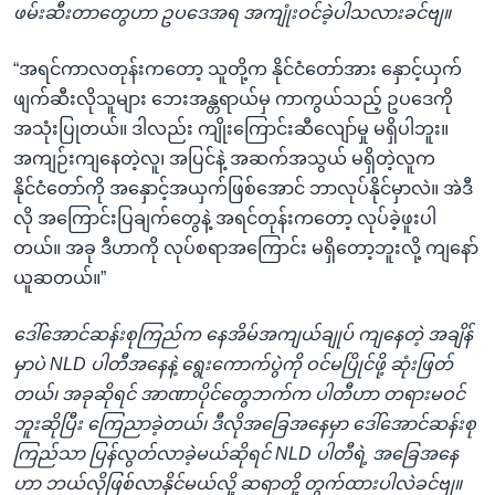
ဖမ်းဆီးတာတွေဟာ ဥပဒေအရ အကျုံးဝင်ခဲ့ပါသလားခင်ဗျ။
“အရင်ကာလတုန်းကတော့ သူတို့က နိုင်ငံတော်အား နှောင့်ယှက်
ဖျက်ဆီးလိုသူများ ဘေးအန္တရာယ်မှ ကာကွယ်သည့် ဥပဒေကို
အသုံးပြုတယ်။ ဒါလည်း ကျိုးကြောင်းဆီလျော်မှု မရှိပါဘူး။
အကျဉ်းကျနေတဲ့လူ၊ အပြင်နဲ့ အဆက်အသွယ် မရှိတဲ့လူက
နိုင်ငံတော်ကို အနှောင့်အယှက်ဖြစ်အောင် ဘာလုပ်နိုင်မှာလဲ။ အဲဒီ
လို အကြောင်းပြချက်တွေနဲ့ အရင်တုန်းကတော့ လုပ်ခဲ့ဖူးပါ
တယ်။ အခု ဒီဟာကို လုပ်စရာအကြောင်း မရှိတော့ဘူးလို့ ကျနော်
ယူဆတယ်။”
ဒေါ်အောင်ဆန်းစုကြည်က နေအိမ်အကျယ်ချုပ် ကျနေတဲ့ အချိန်
မှာပဲ NLD ပါတီအနေနဲ့ ရွေးကောက်ပွဲကို ဝင်မပြိုင်ဖို့ ဆုံးဖြတ်
တယ်၊ အခုဆိုရင် အာဏာပိုင်တွေဘက်က ပါတီဟာ တရားမဝင်
ဘူးဆိုပြီး ကြေညာခဲ့တယ်၊ ဒီလိုအခြေအနေမှာ ဒေါ်အောင်ဆန်းစု
ကြည်သာ ပြန်လွတ်လာခဲ့မယ်ဆိုရင် NLD ပါတီရဲ့ အခြေအနေ
ဟာ ဘယ်လိုဖြစ်လာနိုင်မယ်လို့ ဆရာတို့ တွက်ထားပါလဲခင်ဗျ။