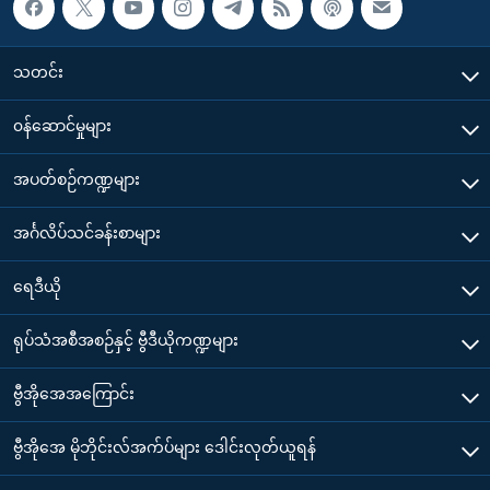
သတင်း
၀န်ဆောင်မှုများ
အပတ်စဉ်ကဏ္ဍများ
အင်္ဂလိပ်သင်ခန်းစာများ
ရေဒီယို
ရုပ်သံအစီအစဉ်နှင့် ဗွီဒီယိုကဏ္ဍများ
ဗွီအိုအေအကြောင်း
ဗွီအိုအေ မိုဘိုင်းလ်အက်ပ်များ ဒေါင်းလုတ်ယူရန်