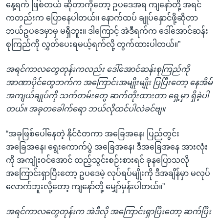
နေ့ရက် ဖြစ်တယ် ဆိုတာကိုတော့ ဥပဒေအရ ကျနော်တို့ အရင်
ကတည်းက ပြောနေပါတယ်။ နောက်ထပ် ချုပ်နှောင်ဖို့ဆိုတာ
ဘယ်ဥပဒေမှာမှ မရှိဘူး။ ဒါကြောင့် အဲဒီရက်က ဒေါ်အောင်ဆန်း
စုကြည်ကို လွှတ်ပေးရမယ့်ရက်လို့ တွက်ထားပါတယ်။”
အရင်ကာလတွေတုန်းကလည်း ဒေါ်အောင်ဆန်းစုကြည်ကို
အာဏာပိုင်တွေဘက်က အကြောင်းအမျိုးမျိုး ပြပြီးတော့ နေအိမ်
အကျယ်ချုပ်ကို သက်တမ်းတွေ ဆက်တိုးထားတာ ရှေ့မှာ ရှိခဲ့ပါ
တယ်။ အခုတခေါက်ရော ဘယ်လိုထင်ပါလဲခင်ဗျ။
“အခုဖြစ်ပေါ်နေတဲ့ နိုင်ငံတကာ အခြေအနေ၊ ပြည်တွင်း
အခြေအနေ၊ ရွေးကောက်ပွဲ အခြေအနေ၊ ဒီအခြေအနေ အားလုံး
ကို အကျုံးဝင်အောင် ထည့်သွင်းစဉ်းစားရင် ခုနပြောသလို
အကြောင်းရှာပြီးတော့ ဥပဒေမဲ့ လုပ်ရပ်မျိုးကို ဒီအချိန်မှာ မလုပ်
လောက်ဘူးလို့တော့ ကျနော်တို့ မျှော်မှန်းပါတယ်။”
အရင်ကာလတွေတုန်းက အဲဒီလို အကြောင်းရှာပြီးတော့ ဆက်ပြီး