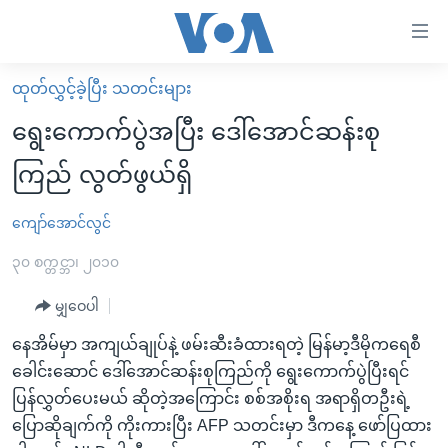
သုံး
ရ
လွယ်ကူ
ထုတ်လွှင့်ခဲ့ပြီး သတင်းများ
မူလစာမျက်နှာ
စေ
ရွေးကောက်ပွဲအပြီး ဒေါ်အောင်ဆန်းစု
မြန်မာ
သည့်
ကြည် လွတ်ဖွယ်ရှိ
ကမ္ဘာ့သတင်းများ
Link
ဗွီဒီယို
နိုင်ငံတကာ
ကျော်အောင်လွင်
များ
သတင်းလွတ်လပ်ခွင့်
အမေရိကန်
၃၀ စက္တင္ဘာ၊ ၂၀၁၀
ပင်မ
ရပ်ဝန်းတခု လမ်းတခု အလွန်
တရုတ်
အကြောင်းအရာ
မျှဝေပါ
သို့
အင်္ဂလိပ်စာလေ့လာမယ်
အစ္စရေး-ပါလက်စတိုင်း
နေအိမ်မှာ အကျယ်ချုပ်နဲ့ ဖမ်းဆီးခံထားရတဲ့ မြန်မာ့ဒီမိုကရေစီ
ကျော်
အပတ်စဉ်ကဏ္ဍများ
အမေရိကန်သုံးအီဒီယံ
ခေါင်းဆောင် ဒေါ်အောင်ဆန်းစုကြည်ကို ရွေးကောက်ပွဲပြီးရင်
ကြည့်
ရေဒီယိုနှင့်ရုပ်သံ အချက်အလက်များ
မကြေးမုံရဲ့ အင်္ဂလိပ်စာ
ရေဒီယို
ပြန်လွှတ်ပေးမယ် ဆိုတဲ့အကြောင်း စစ်အစိုးရ အရာရှိတဦးရဲ့
ရန်
ပြောဆိုချက်ကို ကိုးကားပြီး AFP သတင်းမှာ ဒီကနေ့ ဖော်ပြထား
ပင်မ
ရေဒီယို/တီဗွီအစီအစဉ်
ရုပ်ရှင်ထဲက အင်္ဂလိပ်စာ
တီဗွီ