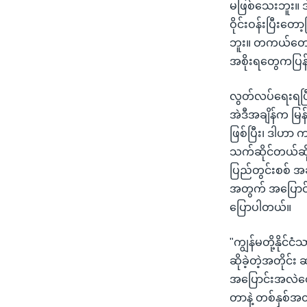
မဖြစ်သေးဘူး။ ဒါ
ဝိုင်းဝန်းပြီးတ
ဘူး။ တကယ်တော့ 
အစိုးရတွေကပြန်
လွတ်လပ်ရေးရပြီ
အဲဒီအချိန်က မြန
ဖြစ်ပြီး၊ ဒါဟာ က
သက်ဆိုင်တယ်ဆို
ပြည်တွင်းစစ် အဆု
အတွက် အပြောင်
ပြောပါတယ်။
"ကျွန်မတို့နိုင်
ဆိုခဲ့တဲ့အတိုင
အပြောင်းအလဲတွေ
တာနဲ့ တစ်နှစ်အတ