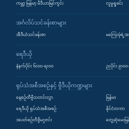
ကမ္ဘာ့ မြန်မာ့ မီဒီယာမြင်ကွင်း
လူမှုရှုခင်း
အင်္ဂလိပ်သင်ခန်းစာများ
အီဒီယံသင်ခန်းစာ
မကြေးမုံရဲ့အင
ရေဒီယို
နံနက်ပိုင်း ၆း၀၀-ရး၀၀
ညပိုင်း ၉း၀
ရုပ်သံအစီအစဉ်နှင့် ဗွီဒီယိုကဏ္ဍများ
နေ့စဉ်တီဗွီသတင်းလွှာ
မြန်မာ
ရေဒီယို ရုပ်သံအစီအစဉ်
နိုင်ငံတကာ
အပတ်စဉ်တီဗွီမဂ္ဂဇင်း
တွေ့ဆုံမေးမြန