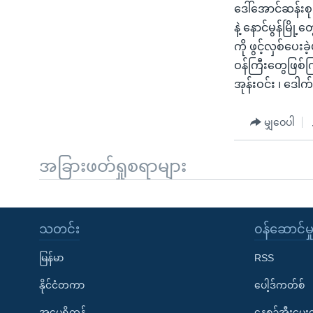
ဒေါ်အောင်ဆန်း
နဲ့ နောင်မွန်မြိ
ကို ဖွင့်လှစ်ပေ
ဝန်ကြီးတွေဖြစ်က
အုန်းဝင်း ၊ ဒေါ
မျှဝေပါ
အခြားဖတ်ရှုစရာများ
သတင်း
၀န်ဆောင်မှ
မြန်မာ
RSS
နိုင်ငံတကာ
ပေါ့ဒ်ကတ်စ်
အမေရိကန်
နေ့စဉ်အီးမေ