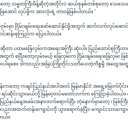
ော့ သမ္မတကြီးမိန့်ဆိုတဲ့အတိုင်းပဲ ဆယ်စုနှစ်တစ်စုတော့ သေသေချ
်မြဲအောင် လုပ်ဖို့က အားလုံးရဲ့ တာဝန်ဖြစ်ပါတယ်။ "
်ငံတဝှမ်းမှာ ငြိမ်းချမ်းရေးဖော်ဆောင်နိုင်ဖို့အတွက် ဆက်လက်လုပ်ဆော
အောင်ဆန်းစုကြည်က ပြောပါတယ်။
ဖို့ဆိုတာ ပထမခြေလှမ်းကအရေးအကြီး ဆုံးပါ။ ပြည်ထောင်စုကြီးတက
်ဖို့အတွက် စပြီးတော့လှမ်းမယ့် ခြေလှမ်းက ငြိမ်းချမ်းရေးခြေလှမ်း
းပါရစေ။ ဒါကလည်းအမြဲပဲကြုံတိုင်းသတိပေးတဲ့ကိစ္စမို့ အထွေအထူးပ
းတုန်းကတော့ ကချင်ပြည်နယ်အပါအဝင် မြန်မာနိုင်ငံ အရှေ့မြောက်ပိုင်း
 ရပ်ဆိုင်းသွားမယ်လို့ မြန်မာ့တပ်မတော်ဘက်က ကြေငြာခဲ့ပါတယ်။ 
ည်နယ်နေ့အခမ်းအနားတက်ရောက်ပြီး တဲ့နောက်မှာတော့ ၊ မြစ်ကြီး
ပညာအထက်တန်းကျောင်းကို သွားရောက်ခဲ့ပြီး၊ ကျောင်းသားကျောင်
းတယ်။