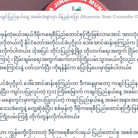
် ကချင်ပြည်နယ်နေ့ အခမ်းအနားမှာ မိန့်ခွန်းပြော (Myanmar State Counsellor O
 စစ်မှန်တဲ့ဖယ်ဒရယ်ဒီမိုကရေစီပြည်ထောင်စုကြီးဖြစ်လာအောင် အားလုံးဝိ
့လိုတယ်လို့ နိုင်ငံတော်အတိုင်ပင်ခံပုဂ္ဂိုလ် ဒေါ်အောင်ဆန်းစုကြည်က မြ
လိုက်ပါတယ်။ ဒါ့အပြင် တိုင်းပြည်ဖွံ့ဖြိုး တိုးတက်ရေးအတွက် ငြိမ်း
င့် ၊ ငြိမ်းချမ်းရေးအတွက်ဆက်လက်ကြိုးပမ်းသွားမယ်လို့လည်း 
ကြောင်းနဲ့ ပတ်သက်ပြီး ကိုရန်နိုင်က ပြောပြပေးမှာဖြစ်ပါတယ်။
င်ပင်ခံပုဂ္ဂိုလ် ဒေါ်အောင်ဆန်းစုကြည်ဟာ ဒီကနေ့မှာတော့ ကချင်ပြည်န
ိနေပြီး၊ ကျင်းပပြုလုပ်တဲ့ (၇၁) ကြိမ်မြောက် ကချင်ပြည်နယ်နေ့ အခ
 မနောကွင်းမှာကျင်းပပြုလုပ်တဲ့ ကချင်ပြည်နယ်နေ့ အခမ်းအနားအတွ
သခံတွေနဲ့ တွေ့ဆုံခဲ့ပြီး၊ စစ်မှန်တဲ့ ဒီမိုကရေစီပြည်ထောင်စုကြီးဖ
း ကြိုးပမ်းကြဖို့ တိုက်တွန်းလိုက်ပါတယ်။
ုဟာ ကျွန်မတို့လိုလားတဲ့ ဒီမိုကရေစီဖက်ဒရယ် ပြည်ထောင်စု အစစ်