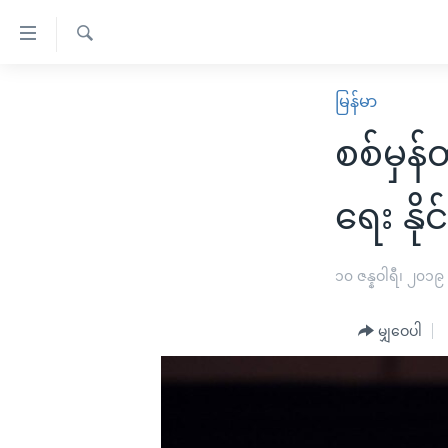
သုံး
ရ
ရှာဖွေ
လွယ်ကူ
မူလစာမျက်နှာ
မြန်မာ
ရ
စေ
မြန်မာ
လာ
စစ်မှန
သည့်
ဒ်
ကမ္ဘာ့သတင်းများ
Link
ဗွီဒီယို
နိုင်ငံတကာ
ရေး နို
များ
သတင်းလွတ်လပ်ခွင့်
အမေရိကန်
ပင်မ
ရပ်ဝန်းတခု လမ်းတခု အလွန်
တရုတ်
၁၀ ဇန္နဝါရီ၊ ၂၀၁၉
အကြောင်းအရာ
အင်္ဂလိပ်စာလေ့လာမယ်
အစ္စရေး-ပါလက်စတိုင်း
သို့
မျှဝေပါ
အပတ်စဉ်ကဏ္ဍများ
အမေရိကန်သုံးအီဒီယံ
ကျော်
ကြည့်
ရေဒီယိုနှင့်ရုပ်သံ အချက်အလက်များ
မကြေးမုံရဲ့ အင်္ဂလိပ်စာ
ရေဒီယို
ရန်
ရေဒီယို/တီဗွီအစီအစဉ်
ရုပ်ရှင်ထဲက အင်္ဂလိပ်စာ
တီဗွီ
ပင်မ