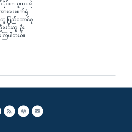
ိုင်းက ပူတာအို
တ်အားပေးစက်ရုံ
အတူ ပြည်ထောင်စု
ဦးမင်းသူ၊ ဦး
းခဲ့ကြပါတယ်။