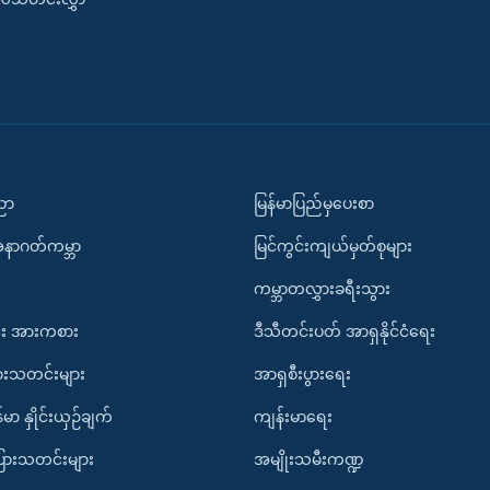
ပညာ
မြန်မာပြည်မှပေးစာ
အနာဂတ်ကမ္ဘာ
မြင်ကွင်းကျယ်မှတ်စုများ
ကမ္ဘာတလွှားခရီးသွား
း အားကစား
ဒီသီတင်းပတ် အာရှနိုင်ငံရေး
ားသတင်းများ
အာရှစီးပွားရေး
်မာ နှိုင်းယှဉ်ချက်
ကျန်းမာရေး
ပြားသတင်းများ
အမျိုးသမီးကဏ္ဍ