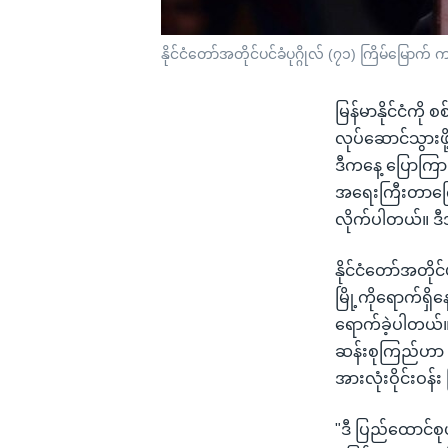
နိုင်ငံတော်အတိုင်ပင်ခံပုဂ္ဂိုလ် (၇၁) ကြိမ်မြောက
မြန်မာနိုင်ငံကို
လုပ်ဆောင်သွားဖို
ဒီကနေ့ ပြောကြား
အရေးကြီးတာကြော
လိုက်ပါတယ်။ ဒီအ
နိုင်ငံတော်အတို
မြို့ကိုရောက်ရှ
ရောက်ခဲ့ပါတယ်။
ဆန်းစုကြည်ဟာ ဒေ
အားလုံးဝိုင်းဝန်
"ဒီ ပြည်ထောင်စ