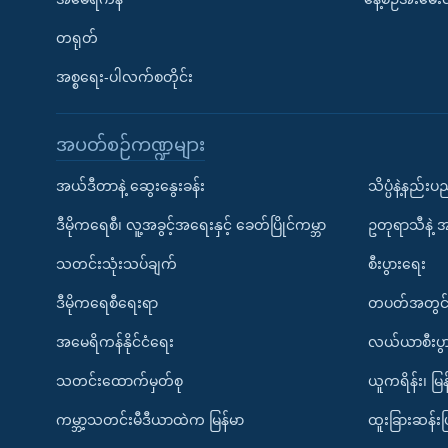
တရုတ်
အစ္စရေး-ပါလက်စတိုင်း
အပတ်စဉ်ကဏ္ဍများ
အယ်ဒီတာနဲ့ ဆွေးနွေးခန်း
သိပ္ပံနဲ့နည်း
ဒီမိုကရေစီ၊ လူ့အခွင့်အရေးနှင့် ခေတ်ပြိုင်ကမ္ဘာ
ဥတုရာသီနဲ့ 
သတင်းသုံးသပ်ချက်
စီးပွားရေး
ဒီမိုကရေစီရေးရာ
တပတ်အတွင်
အမေရိကန်နိုင်ငံရေး
လယ်ယာစီးပွ
သတင်းထောက်မှတ်စု
ယူကရိန်း၊ မြန
ကမ္ဘာ့သတင်းမီဒီယာထဲက မြန်မာ
ထူးခြားဆန်း