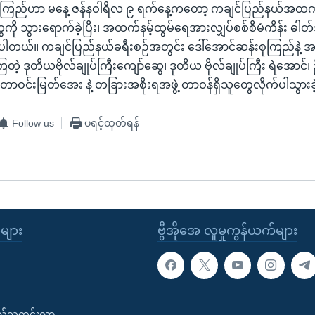
စုကြည်ဟာ မနေ့ ဇန်နဝါရီလ ၉ ရက်နေ့ကတော့ ကချင်ပြည်နယ်အထက်ပ
ု့တွေကို သွားရောက်ခဲ့ပြီး၊ အထက်နမ့်ထွမ်ရေအားလျှပ်စစ်စီမံကိန်း ဓါ
းခဲ့ပါတယ်။ ကချင်ပြည်နယ်ခရီးစဉ်အတွင်း ဒေါ်အောင်ဆန်းစုကြည်နဲ့ 
ြတဲ့ ဒုတိယဗိုလ်ချုပ်ကြီးကျော်ဆွေ၊ ဒုတိယ ဗိုလ်ချုပ်ကြီး ရဲအောင်၊ 
က်တာဝင်းမြတ်အေး နဲ့ တခြားအစိုးရအဖွဲ့ တာဝန်ရှိသူတွေလိုက်ပါသွာ
Follow us
ပရင့်ထုတ်ရန်
ုများ
ဗွီအိုအေ လူမှုကွန်ယက်များ
းလ်သတင်းလွှာ