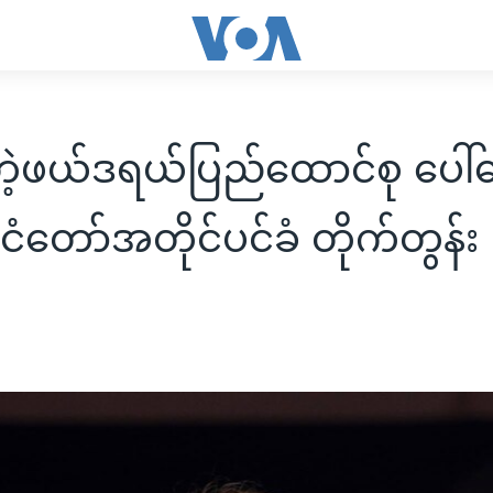
်တဲ့ဖယ်ဒရယ်ပြည်ထောင်စု ပေါ်
င်ငံတော်အတိုင်ပင်ခံ တိုက်တွန်း