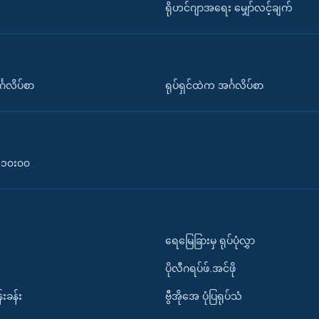
ရိုဟင်ဂျာအရေး မျှော်လင့်ချက်
်္ဂလိပ်စာ
ရုပ်ရှင်ထဲက အင်္ဂလိပ်စာ
၀-၁၀း၀၀
ရေမြေခြားမှ ရုပ်ပုံလွှာ
ပိုလီဂရပ်ဖ်.အင်ဖို
်းခန်း
ဗွီအိုအေ ပုံပြရုပ်သံ