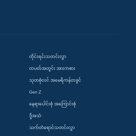
တိုင်းရင်းသတင်းလွှာ
တပတ်အတွင်း အားကစား
သုတစုံလင် အမေရိကန်တခွင်
Gen Z
နေရာပေါင်းစုံ အကြောင်းစုံ
ဒို့အသံ
သက်တံရောင်သတင်းလွှာ