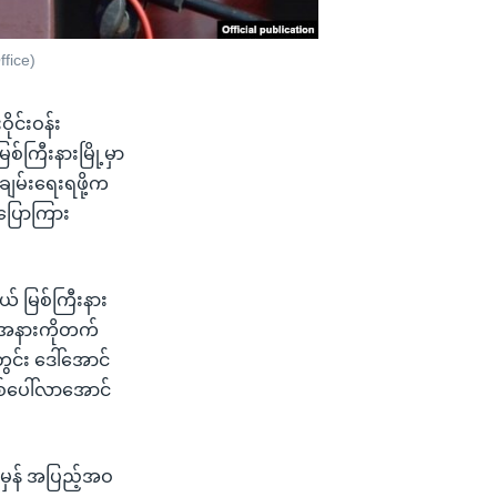
ffice)
ုင်းဝန်း
စ်ကြီးနားမြို့မှာ
ချမ်းရေးရဖို့က
ပြောကြား
ယ် မြစ်ကြီးနား
မ်းအနားကိုတက်
င်း ဒေါ်အောင်
ြစ်ပေါ်လာအောင်
အမှန် အပြည့်အဝ