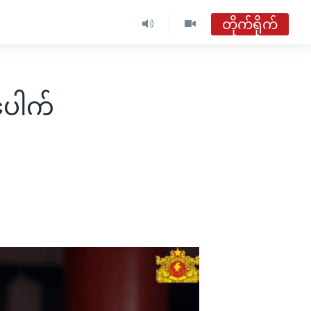
တိုက်ရိုက်
ဗွီအိုအေ မြန်မာနံနက်ခင်း
တိုက်ရိုက်ထုတ်လွှင့်မှု
ပေါက်
အစီအစဉ်များ
ဗွီအိုအေ မြန်မာနံနက်ခင်း
ရေဒီယိုတိုက်ရိုက်နားဆင်ရန်