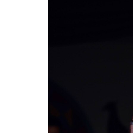
သုတပဒေသာ အင်္ဂလိပ်စာ
အ
ညွန်း
စာမျက်နှာ
သို့
ကျော်
ကြည့်
ရန်
ရှာဖွေ
ရန်
နေရာ
သို့
ကျော်
ရန်