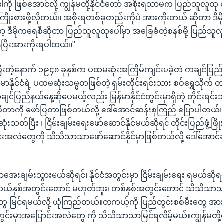
ကို ဖြစ်အောင်လို့ ကျွန်မတို့နိုင်ငံတော် အစိုးရသာမက ပြည်သူလူထု
ော့ကြိုးစားဖို့လိုတယ်။ အစိုးရတစ်ခုတည်းကိုပဲ အားကိုးတယ် ဆိုတာ ဒ
ဒီမိုကရေစီဆိုတာ ပြည်သူလူထုပေါ်မှာ အခြေခံတဲ့စနစ်မို့ ပြည်သူလူ
ပြီးအားကိုးရပါတယ်။"
းတဲ့နောက် ၁၉၄၈ ခုနှစ်က ပထမဆုံးအကြိမ်ကျင်းပခဲ့တဲ ကချင်ပြည်
်မာနိုင်ငံရဲ့ ပထမဆုံးသမ္မတဖြစ်တဲ့ ရှမ်းတိုင်းရင်းသား စဝ်ရွှေသိုက
ချင်ပြည်နယ်နေ့ဆိုပေမယ့်လည်း မြန်မာနိုင်ငံတွင်းမှာရှိတဲ့ တိုင်းရင်း
တာကို ဖော်ပြတာဖြစ်တယ်လို့ ဒေါ်အောင်ဆန်းစုကြည် ပြောပါတယ်။ 
ံးသတ်ပြီး ၊ ငြိမ်းချမ်းရေးဖော်ဆောင်နိုင်မယ်ဆိုရင် တိုင်းပြည်ဖွံ့ဖ
းအလဲတွေကို သိသိသာသာဖော်ဆောင်နိုင်မှာဖြစ်တယ်လို့ ဒေါ်အောင
ငံသာအေးချမ်းသွားမယ်ဆိုရင်၊ နိုင်ငံအတွင်းမှာ ငြိမ်းချမ်းရေး ရမယ်ဆိုရ
်း ဆယ်နှစ်အတွင်းတောင် မဟုတ်ဘူး၊ တစ်နှစ်အတွင်းတောင် သိသိသာ
 မြင်ရမယ်လို့ ယုံကြည်တယ်။တကယ့်ကို ပြည်တွင်းစစ်မီးတွေ အားလုံ
ွင်းမှာအပြောင်းအလဲတွေ ကို သိသိသာသာမြင်ရလိမ့်မယ်။ကျွန်မတို့လိုခ