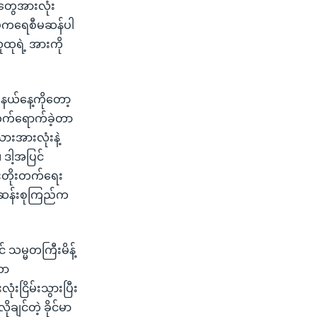
 တွေအားလုံး
ီမိုကရေစီမဆန်ပါ
ထုရဲ့ အားကို
နယ်နေ့ကိုတော့
် တက်ရောက်ခဲ့တာ
သားအားလုံးနဲ့
ဒါ့အပြင်
ြိုးတိုးတက်ရေး
်ဆန်းစုကြည်က
င် သမ္မတကြီးမိန့်
သာ
းငြိမ်းသွားပြီး
ျင်တဲ့ ခိုင်မာ