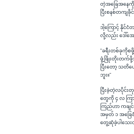
တဲ့အခြေအနေကိုတ
ပြီးစနစ်တကျခိုင
ဒါ့ကြောင့် နိုင
လို့လည်း ဒေါ်
"ခရီးတစ်ခုကိုစ
ဖွံ့ဖြိုးတိုးတက
ပြီးတော့ သတိပေ
ဘူး။"
ပြီးခဲ့တဲ့လပိုင်
တွေကို ၄ လ ကြာ
ကြည်ဟာ ကချင်ပြ
အမှတ် ၁ အခြေခံ
တွေ့ဆုံခဲ့ပါသေ