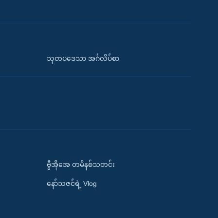
သုတပဒေသာ အင်္ဂလိပ်စာ
ဗွီအိုအေ တမိနစ်သတင်း
နော်သဇင်ရဲ့ Vlog