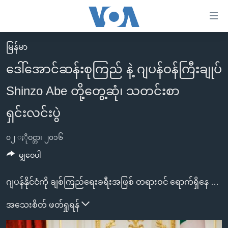
သုံး
ရ
လွယ်ကူ
မြန်မာ
မူလစာမျက်နှာ
စေ
ဒေါ်အောင်ဆန်းစုကြည် နဲ့ ဂျပန်ဝန်ကြီးချုပ်
မြန်မာ
သည့်
Shinzo Abe တို့တွေ့ဆုံ၊ သတင်းစာ
ကမ္ဘာ့သတင်းများ
Link
ဗွီဒီယို
နိုင်ငံတကာ
ရှင်းလင်းပွဲ
များ
သတင်းလွတ်လပ်ခွင့်
အမေရိကန်
ပင်မ
၀၂ ႏိုဝင္ဘာ၊ ၂၀၁၆
ရပ်ဝန်းတခု လမ်းတခု အလွန်
တရုတ်
အကြောင်းအရာ
မျှဝေပါ
သို့
အင်္ဂလိပ်စာလေ့လာမယ်
အစ္စရေး-ပါလက်စတိုင်း
ကျော်
အပတ်စဉ်ကဏ္ဍများ
အမေရိကန်သုံးအီဒီယံ
ဂျပန်နိုင်ငံကို ချစ်ကြည်ရေးခရီးအဖြစ် တရားဝင် ရောက်ရှိနေ တဲ့ နိုင်ငံတော်အတိုင်ပင်ခံ ပုဂ္ဂိုလ် ဒေါ်အောင်ဆန်းစုကြည် နဲ့ တိုကျိုမြို့မှာ ဂျပန်ဝန်ကြီးချုပ် မစ္စတာ Shinzo Abe တို့ သတင်းစာရှင်းလင်းပွဲမှာ မြန်မာနိုင်ငံကို လာမယ့် ၅ နှစ်အတွင်း အမေရိကန် ဒေါ်လာ ၈ ဘီလျံနီးပါး ဂျပန်အစိုးရက ကူညီထောက်ပံ့ ပေးသွားမယ့်အကြောင်း ပြောဆိုလိုက်ပါတယ်။
ကြည့်
ရေဒီယိုနှင့်ရုပ်သံ အချက်အလက်များ
မကြေးမုံရဲ့ အင်္ဂလိပ်စာ
ရေဒီယို
ရန်
အသေးစိတ် ဖတ်ရှုရန်
ပင်မ
ရေဒီယို/တီဗွီအစီအစဉ်
ရုပ်ရှင်ထဲက အင်္ဂလိပ်စာ
တီဗွီ