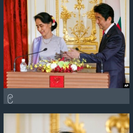
အ
သုတပဒေသာ အင်္ဂလိပ်စာ
ညွန်း
Learning English
စာမျက်နှာ
သို့
ဗွီအိုအေ လူမှုကွန်ယက်များ
ကျော်
ကြည့်
ရန်
ဘာသာစကားများ
ရှာဖွေ
ရန်
နေရာ
သို့
ကျော်
၉
ရန်