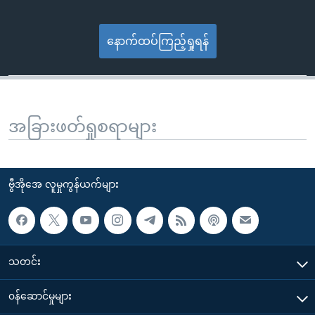
နောက်ထပ်ကြည့်ရှုရန်
အခြားဖတ်ရှုစရာများ
ဗွီအိုအေ လူမှုကွန်ယက်များ
သတင်း
၀န်ဆောင်မှုများ