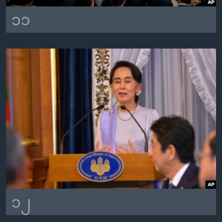
၁၁
၁၂