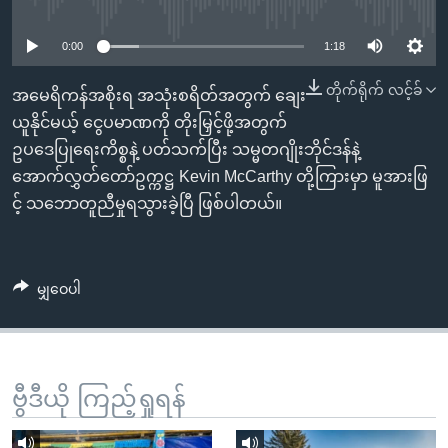
No media source currently available
အ
သုတပဒေသာ အင်္ဂလိပ်စာ
ညွန်း
Learning English
0:00
1:18
စာမျက်နှာ
သို့
ဗွီအိုအေ လူမှုကွန်ယက်များ
တိုက်ရိုက် လင့်ခ်
အမေရိကန်အစိုးရ အသုံးစရိတ်အတွက် ချေး
ကျော်
ယူနိုင်မယ့် ငွေပမာဏကို တိုးမြှင့်ဖို့အတွက်
ကြည့်
ဥပဒေပြုရေးကိစ္စနဲ့ ပတ်သက်ပြီး သမ္မတဂျိုးဘိုင်ဒန်နဲ့
ရန်
အောက်လွှတ်တော်ဥက္ကဋ္ဌ Kevin McCarthy တို့ကြားမှာ မူအားဖြ
ဘာသာစကားများ
ရှာဖွေ
င့် သဘောတူညီမှုရသွားခဲ့ပြီ ဖြစ်ပါတယ်။
ရန်
နေရာ
သို့
မျှဝေပါ
ကျော်
ရန်
ဗွီဒီယို ကြည့်ရှုရန်