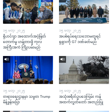
၁၅ မတ္၊ ၂၀၂၅
၁၅ မတ္၊ ၂၀၂၅
ရိုဟင်ဂျာ အထောက်အပံ့ဖြတ်
အပစ်ရပ်ရေးသဘောမတူရင်
တောက်မှု ဟန့်တားဖို့ ကုလ
ရုရှားကို G7 ဒဏ်ခတ်မည်
အကြီးအကဲ ကြိုးပမ်းမည်
၁၅ မတ္၊ ၂၀၂၅
၁၅ မတ္၊ ၂၀၂၅
တရားရေးဌာနမှာ သမ္မတ Trump
အသုံးစရိတ်ဥပဒေကြမ်း ကန်
မိန့်ခွန်းပြော
အထက်လွှတ်တော် အတည်ပြု