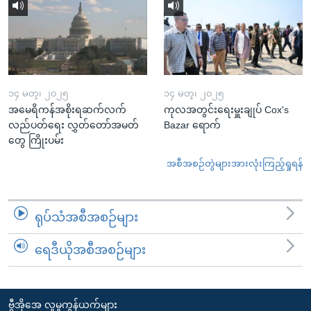
၁၄ မတ္၊ ၂၀၂၅
၁၄ မတ္၊ ၂၀၂၅
အမေရိကန်အစိုးရဆက်လက်
ကုလအတွင်းရေးမှူးချုပ် Cox's
လည်ပတ်ရေး လွှတ်တော်အမတ်
Bazar ရောက်
တွေ ကြိုးပမ်း
အစီအစဉ်တွဲများအားလုံးကြည့်ရှုရန်
ရုပ်သံအစီအစဉ်များ
ရေဒီယိုအစီအစဉ်များ
ဗွီအိုအေ လူမှုကွန်ယက်များ