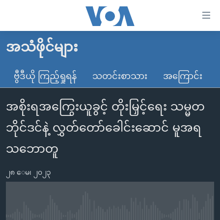
သုံး
ရ
လွယ်ကူ
အသံဖိုင်များ
မူလစာမျက်နှာ
စေ
မြန်မာ
ဗွီဒီယို ကြည့်ရှုရန်
သတင်းစာသား
အကြောင်း
သည့်
ကမ္ဘာ့သတင်းများ
Link
အစိုးရအကြွေးယူခွင့် တိုးမြှင့်ရေး သမ္မတ
ဗွီဒီယို
နိုင်ငံတကာ
များ
သတင်းလွတ်လပ်ခွင့်
အမေရိကန်
ဘိုင်ဒင်နဲ့ လွှတ်တော်ခေါင်းဆောင် မူအရ
ပင်မ
ရပ်ဝန်းတခု လမ်းတခု အလွန်
တရုတ်
အကြောင်းအရာ
သဘောတူ
သို့
အင်္ဂလိပ်စာလေ့လာမယ်
အစ္စရေး-ပါလက်စတိုင်း
ကျော်
၂၈ ေမ၊ ၂၀၂၃
အပတ်စဉ်ကဏ္ဍများ
အမေရိကန်သုံးအီဒီယံ
ကြည့်
ရေဒီယိုနှင့်ရုပ်သံ အချက်အလက်များ
မကြေးမုံရဲ့ အင်္ဂလိပ်စာ
ရေဒီယို
ရန်
ပင်မ
ရေဒီယို/တီဗွီအစီအစဉ်
ရုပ်ရှင်ထဲက အင်္ဂလိပ်စာ
တီဗွီ