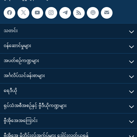
သတင်း
၀န်ဆောင်မှုများ
အပတ်စဉ်ကဏ္ဍများ
အင်္ဂလိပ်သင်ခန်းစာများ
ရေဒီယို
ရုပ်သံအစီအစဉ်နှင့် ဗွီဒီယိုကဏ္ဍများ
ဗွီအိုအေအကြောင်း
ဗွီအိုအေ မိုဘိုင်းလ်အက်ပ်များ ဒေါင်းလုတ်ယူရန်