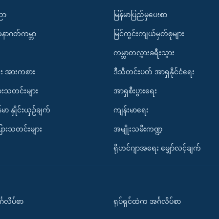
ပညာ
မြန်မာပြည်မှပေးစာ
အနာဂတ်ကမ္ဘာ
မြင်ကွင်းကျယ်မှတ်စုများ
ကမ္ဘာတလွှားခရီးသွား
း အားကစား
ဒီသီတင်းပတ် အာရှနိုင်ငံရေး
ားသတင်းများ
အာရှစီးပွားရေး
်မာ နှိုင်းယှဉ်ချက်
ကျန်းမာရေး
ပြားသတင်းများ
အမျိုးသမီးကဏ္ဍ
ရိုဟင်ဂျာအရေး မျှော်လင့်ချက်
်္ဂလိပ်စာ
ရုပ်ရှင်ထဲက အင်္ဂလိပ်စာ