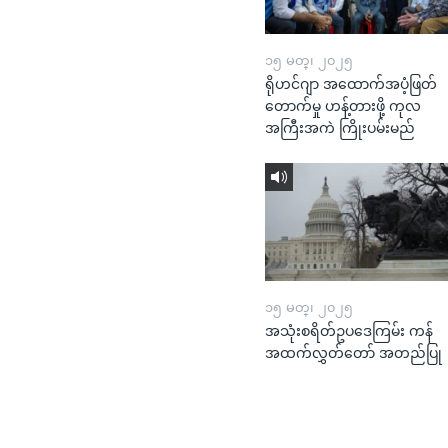
၁၅ မတ္၊ ၂၀၂၅
ရိုဟင်ဂျာ အထောက်အပံ့ဖြတ်
တောက်မှု ဟန့်တားဖို့ ကုလ
အကြီးအကဲ ကြိုးပမ်းမည်
၁၅ မတ္၊ ၂၀၂၅
အသုံးစရိတ်ဥပဒေကြမ်း ကန်
အထက်လွှတ်တော် အတည်ပြု