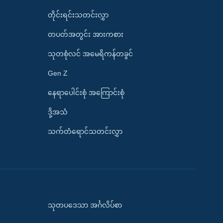
တိုင်းရင်းသတင်းလွှာ
တပတ်အတွင်း အားကစား
သုတစုံလင် အမေရိကန်တခွင်
Gen Z
နေရာပေါင်းစုံ အကြောင်းစုံ
ဒို့အသံ
သက်တံရောင်သတင်းလွှာ
သုတပဒေသာ အင်္ဂလိပ်စာ