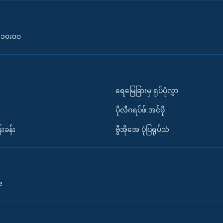
၀-၁၀း၀၀
ရေမြေခြားမှ ရုပ်ပုံလွှာ
ပိုလီဂရပ်ဖ်.အင်ဖို
်းခန်း
ဗွီအိုအေ ပုံပြရုပ်သံ
း