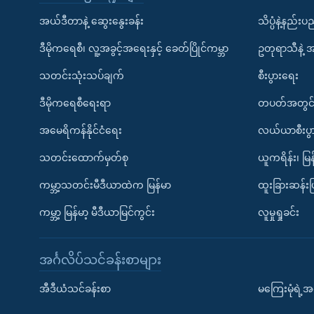
အယ်ဒီတာနဲ့ ဆွေးနွေးခန်း
သိပ္ပံနဲ့နည်း
ဒီမိုကရေစီ၊ လူ့အခွင့်အရေးနှင့် ခေတ်ပြိုင်ကမ္ဘာ
ဥတုရာသီနဲ့ 
သတင်းသုံးသပ်ချက်
စီးပွားရေး
ဒီမိုကရေစီရေးရာ
တပတ်အတွင်
အမေရိကန်နိုင်ငံရေး
လယ်ယာစီးပွ
သတင်းထောက်မှတ်စု
ယူကရိန်း၊ မြန
ကမ္ဘာ့သတင်းမီဒီယာထဲက မြန်မာ
ထူးခြားဆန်း
ကမ္ဘာ့ မြန်မာ့ မီဒီယာမြင်ကွင်း
လူမှုရှုခင်း
အင်္ဂလိပ်သင်ခန်းစာများ
အီဒီယံသင်ခန်းစာ
မကြေးမုံရဲ့အင