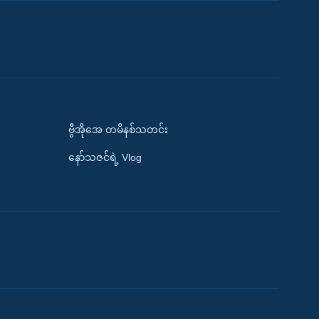
ဗွီအိုအေ တမိနစ်သတင်း
နော်သဇင်ရဲ့ Vlog