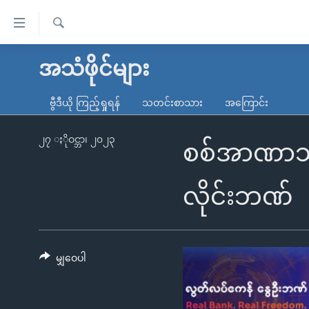
သုံး
ရ
ရှာဖွေ
လွယ်ကူ
မူလစာမျက်နှာ
အသံဖိုင်များ
ရ
စေ
မြန်မာ
လာ
ဗွီဒီယို ကြည့်ရှုရန်
သတင်းစာသား
အကြောင်း
သည့်
ဒ်
ကမ္ဘာ့သတင်းများ
Link
ဗွီဒီယို
နိုင်ငံတကာ
၂၇ ႏိုဝင္ဘာ၊ ၂၀၂၃
စစ်အာဏာသိမ်
များ
သတင်းလွတ်လပ်ခွင့်
အမေရိကန်
ပင်မ
ရပ်ဝန်းတခု လမ်းတခု အလွန်
တရုတ်
လိုင်းဘဏ်
အကြောင်းအရာ
အင်္ဂလိပ်စာလေ့လာမယ်
အစ္စရေး-ပါလက်စတိုင်း
သို့
အပတ်စဉ်ကဏ္ဍများ
အမေရိကန်သုံးအီဒီယံ
ကျော်
ကြည့်
မျှဝေပါ
ရေဒီယိုနှင့်ရုပ်သံ အချက်အလက်များ
မကြေးမုံရဲ့ အင်္ဂလိပ်စာ
ရေဒီယို
ရန်
ရေဒီယို/တီဗွီအစီအစဉ်
ရုပ်ရှင်ထဲက အင်္ဂလိပ်စာ
တီဗွီ
ပင်မ