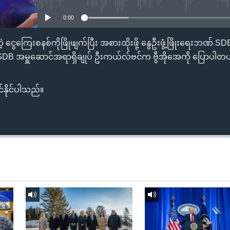
0:00
့ ငွေကြေးစနစ်ကိုဖြိုဖျက်ပြီး အစားထိုးဖို့ နွေဦးဖွံ့ဖြိုးရေးဘဏ် S
SDB အမှူဆောင်အရာရှိချုပ် ဦးကယ်လ်ဗင်က ဗွီအိုအေကို ပြောပါတ
်နိုင်ပါသည်။