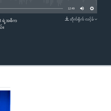
12:49
တိုက်ရိုက် လင့်ခ်
DB ရဲ့အဓိက
EMBED
ယ်။