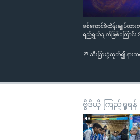
သုတပဒေသာ အင်္ဂလိပ်စာ
အ
ညွန်း
စာမျက်နှာ
စစ်ကောင်စီထိန်းချုပ်ထားတဲ
သို့
ရည်ရွယ်ချက်ဖြစ်ကြောင်း 
ကျော်
ကြည့်
ရန်
သီးခြားခွဲထုတ်၍ နားဆင
ရှာဖွေ
ရန်
နေရာ
သို့
ကျော်
ဗွီဒီယို ကြည့်ရှုရန်
ရန်