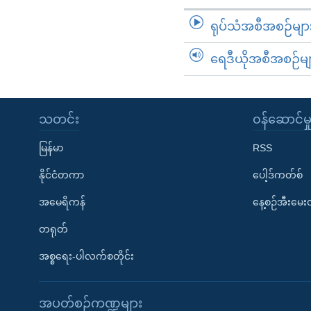
ရုပ်သံအစီအစဉ်မျာ
ရေဒီယိုအစီအစဉ်မျ
သတင်း
၀န်ဆောင်မှ
မြန်မာ
RSS
နိုင်ငံတကာ
ပေါ့ဒ်ကတ်စ်
အမေရိကန်
နေ့စဉ်အီးမေ
တရုတ်
အစ္စရေး-ပါလက်စတိုင်း
အပတ်စဉ်ကဏ္ဍများ