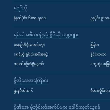
ရေဒီယို
နံနက်ပိုင်း ၆း၀၀-ရး၀၀
ညပိုင်း ၉း၀
ရုပ်သံအစီအစဉ်နှင့် ဗွီဒီယိုကဏ္ဍများ
နေ့စဉ်တီဗွီသတင်းလွှာ
မြန်မာ
ရေဒီယို ရုပ်သံအစီအစဉ်
နိုင်ငံတကာ
အပတ်စဉ်တီဗွီမဂ္ဂဇင်း
တွေ့ဆုံမေးမြန
ဗွီအိုအေအကြောင်း
ဌာနမိတ်ဆက်
မီတာလှိုင်းမျာ
ဗွီအိုအေ မိုဘိုင်းလ်အက်ပ်များ ဒေါင်းလုတ်ယူရန်
Learning English