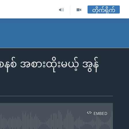
တိုက်ရိုက်
စနစ် အစားထိုးမယ့် အွန်
EMBED
ble