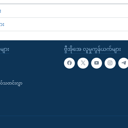
း
ား
ုများ
ဗွီအိုအေ လူမှုကွန်ယက်များ
းလ်သတင်းလွှာ