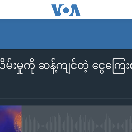
းမှုကို ဆန့်ကျင်တဲ့ ငွေကြေး
No media source currently availa