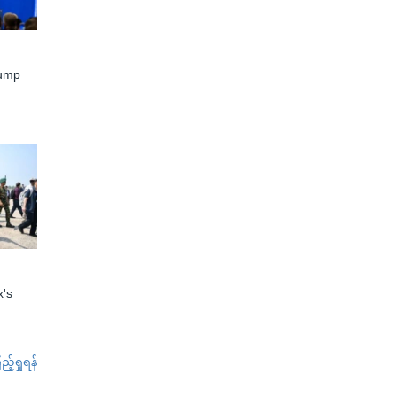
rump
x's
်ရှုရန်