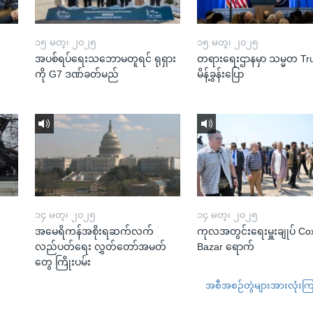
၁၅ မတ္၊ ၂၀၂၅
၁၅ မတ္၊ ၂၀၂၅
အပစ်ရပ်ရေးသဘောမတူရင် ရုရှား
တရားရေးဌာနမှာ သမ္မတ T
ကို G7 ဒဏ်ခတ်မည်
မိန့်ခွန်းပြော
၁၄ မတ္၊ ၂၀၂၅
၁၄ မတ္၊ ၂၀၂၅
အမေရိကန်အစိုးရဆက်လက်
ကုလအတွင်းရေးမှူးချုပ် Co
လည်ပတ်ရေး လွှတ်တော်အမတ်
Bazar ရောက်
တွေ ကြိုးပမ်း
အစီအစဉ်တွဲများအားလုံးကြည့