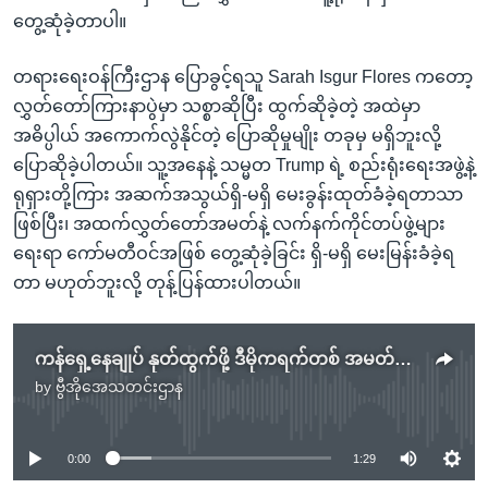
တွေ့ဆုံခဲ့တာပါ။
တရားရေးဝန်ကြီးဌာန ပြောခွင့်ရသူ Sarah Isgur Flores ကတော့
လွှတ်တော်ကြားနာပွဲမှာ သစ္စာဆိုပြီး ထွက်ဆိုခဲ့တဲ့ အထဲမှာ
အဓိပ္ပါယ် အကောက်လွဲနိုင်တဲ့ ပြောဆိုမှုမျိုး တခုမှ မရှိဘူးလို့
ပြောဆိုခဲ့ပါတယ်။ သူ့အနေနဲ့ သမ္မတ Trump ရဲ့ စည်းရုံးရေးအဖွဲ့နဲ့
ရုရှားတို့ကြား အဆက်အသွယ်ရှိ-မရှိ မေးခွန်းထုတ်ခံခဲ့ရတာသာ
ဖြစ်ပြီး၊ အထက်လွှတ်တော်အမတ်နဲ့ လက်နက်ကိုင်တပ်ဖွဲ့များ
ရေးရာ ကော်မတီဝင်အဖြစ် တွေ့ဆုံခဲ့ခြင်း ရှိ-မရှိ မေးမြန်းခံခဲ့ရ
တာ မဟုတ်ဘူးလို့ တုန့်ပြန်ထားပါတယ်။
ကန်ရှေ့နေချုပ် နုတ်ထွက်ဖို့ ဒီမိုကရက်တစ် အမတ်တွေ တောင်းဆို
by
ဗွီအိုအေသတင်းဌာန
No media source currently available
0:00
1:29