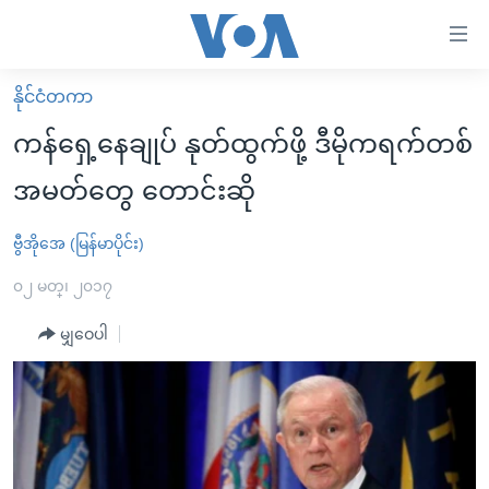
သုံး
ရ
လွယ်ကူ
နိုင်ငံတကာ
မူလစာမျက်နှာ
စေ
ကန်ရှေ့နေချုပ် နုတ်ထွက်ဖို့ ဒီမိုကရက်တစ်
မြန်မာ
သည့်
အမတ်တွေ တောင်းဆို
ကမ္ဘာ့သတင်းများ
Link
ဗွီဒီယို
နိုင်ငံတကာ
ဗွီအိုအေ (မြန်မာပိုင်း)
များ
သတင်းလွတ်လပ်ခွင့်
အမေရိကန်
၀၂ မတ္၊ ၂၀၁၇
ပင်မ
ရပ်ဝန်းတခု လမ်းတခု အလွန်
တရုတ်
အကြောင်းအရာ
မျှဝေပါ
သို့
အင်္ဂလိပ်စာလေ့လာမယ်
အစ္စရေး-ပါလက်စတိုင်း
ကျော်
အပတ်စဉ်ကဏ္ဍများ
အမေရိကန်သုံးအီဒီယံ
ကြည့်
ရေဒီယိုနှင့်ရုပ်သံ အချက်အလက်များ
မကြေးမုံရဲ့ အင်္ဂလိပ်စာ
ရေဒီယို
ရန်
ပင်မ
ရေဒီယို/တီဗွီအစီအစဉ်
ရုပ်ရှင်ထဲက အင်္ဂလိပ်စာ
တီဗွီ