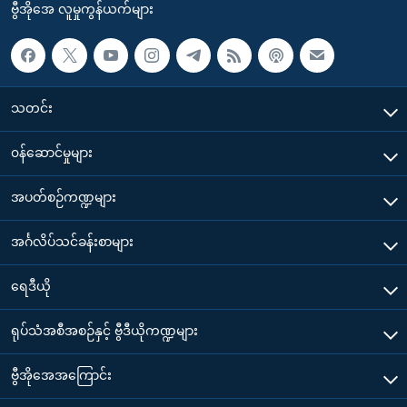
ဗွီအိုအေ လူမှုကွန်ယက်များ
သတင်း
၀န်ဆောင်မှုများ
အပတ်စဉ်ကဏ္ဍများ
အင်္ဂလိပ်သင်ခန်းစာများ
ရေဒီယို
ရုပ်သံအစီအစဉ်နှင့် ဗွီဒီယိုကဏ္ဍများ
ဗွီအိုအေအကြောင်း