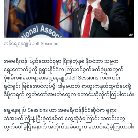
အ
သုတပဒေသာ အင်္ဂလိပ်စာ
ညွန်း
Learning English
စာမျက်နှာ
သို့
ဗွီအိုအေ လူမှုကွန်ယက်များ
ကျော်
ကြည့်
ကန်ရှေ့နေချုပ် Jeff Sessions
ရန်
ဘာသာစကားများ
ရှာဖွေ
အမေရိကန် ပြည်ထောင်စုမှာ ပြီးခဲ့တဲ့နှစ် နိုဝင်ဘာ သမ္မတ
ရန်
ရွေးကောက်ပွဲကို ရုရှားနိုင်ငံက ကြားဝင်စွက်ဖက်ခဲ့မှုအတွက်
နေရာ
စုံစမ်းစစ်ဆေးရာမှာ၊ရှေ့နေချုပ် Jeff Sessions ကင်းကင်း
သို့
ရှင်းရှင်း ဖြစ်အောင်လုပ်ဖို့၊ ဒါမှမဟုတ် ရာထူးကနုတ်ထွက်ပေးဖို့
ကျော်
ဒီမိုကရက် လွှတ်တော်အမတ်တွေက တောင်းဆိုလိုက်ကြပါတယ်။
ရန်
ရှေ့နေချုပ် Sessions ဟာ အမေရိကန်နိုင်ငံဆိုင်ရာ ရုရှား
သံအမတ်ကြီးနဲ့ ပြီးခဲ့တဲ့နှစ်ထဲ တွေ့ဆုံခဲ့ကြောင်း သတင်းတွေ
ထွက်ပေါ်ခဲ့ပြီးနောက် အတိုက်အခံတွေက တောင်းဆိုခဲ့ကြတာပါ။