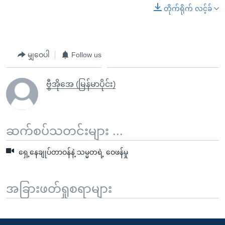
တိုက်ရိုက် လင့်ခ်
မျှဝေပါ
Follow us
ဗွီအိုအေ (မြန်မာပိုင်း)
ဆက်စပ်သတင်းများ ...
ရှေ့နေချုပ်တာဝန်နဲ့ သမ္မတရဲ့ ဝေဖန်မှု
အခြားဖတ်ရှုစရာများ