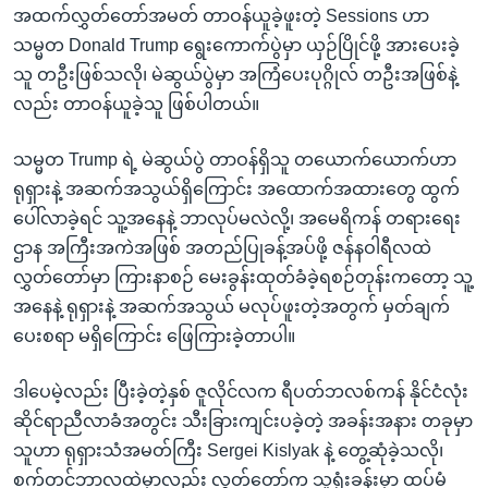
အထက်လွှတ်တော်အမတ် တာဝန်ယူခဲ့ဖူးတဲ့ Sessions ဟာ
သမ္မတ Donald Trump ရွေးကောက်ပွဲမှာ ယှဉ်ပြိုင်ဖို့ အားပေးခဲ့
သူ တဦးဖြစ်သလို၊ မဲဆွယ်ပွဲမှာ အကြံပေးပုဂ္ဂိုလ် တဦးအဖြစ်နဲ့
လည်း တာဝန်ယူခဲ့သူ ဖြစ်ပါတယ်။
သမ္မတ Trump ရဲ့ မဲဆွယ်ပွဲ တာဝန်ရှိသူ တယောက်ယောက်ဟာ
ရုရှားနဲ့ အဆက်အသွယ်ရှိကြောင်း အထောက်အထားတွေ ထွက်
ပေါ်လာခဲ့ရင် သူ့အနေနဲ့ ဘာလုပ်မလဲလို့၊ အမေရိကန် တရားရေး
ဌာန အကြီးအကဲအဖြစ် အတည်ပြုခန့်အပ်ဖို့ ဇန်နဝါရီလထဲ
လွှတ်တော်မှာ ကြားနာစဉ် မေးခွန်းထုတ်ခံခဲ့ရစဉ်တုန်းကတော့ သူ့
အနေနဲ့ ရုရှားနဲ့ အဆက်အသွယ် မလုပ်ဖူးတဲ့အတွက် မှတ်ချက်
ပေးစရာ မရှိကြောင်း ဖြေကြားခဲ့တာပါ။
ဒါပေမဲ့လည်း ပြီးခဲ့တဲ့နှစ် ဇူလိုင်လက ရီပတ်ဘလစ်ကန် နိုင်ငံလုံး
ဆိုင်ရာညီလာခံအတွင်း သီးခြားကျင်းပခဲ့တဲ့ အခန်းအနား တခုမှာ
သူဟာ ရုရှားသံအမတ်ကြီး Sergei Kislyak နဲ့ တွေ့ဆုံခဲ့သလို၊
စက်တင်ဘာလထဲမှာလည်း လွှတ်တော်က သူ့ရုံးခန်းမှာ ထပ်မံ