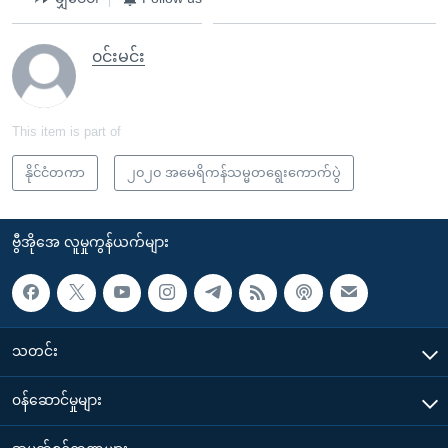
၀င်းမင်း
This item is part of
နိုင်ငံတကာ
၂၀၂၀ အမေရိကန်သမ္မတရွေးကောက်ပွဲ
ဗွီအိုအေ လူမှုကွန်ယက်များ
သတင်း
၀န်ဆောင်မှုများ