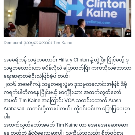
အ
သုတပဒေသာ အင်္ဂလိပ်စာ
ညွန်း
Learning English
စာမျက်နှာ
သို့
ဗွီအိုအေ လူမှုကွန်ယက်များ
ကျော်
ကြည့်
Democrat ဒုသမ္မတလောင်း Tim Kaine
ရန်
ဘာသာစကားများ
ရှာဖွေ
အမေရိကန် သမ္မတလောင်း Hillary Clinton နဲ့ တွဲပြီး ပြိုင်မယ့် ဒု
ရန်
သမ္မတလောင်းဟာ စပိန်လိုလဲ ပြောတတ်ပြီး ကက်သိုလစ်ဘာသာ
နေရာ
ရေးဆရာတစ်ဦးလဲဖြစ်ခဲ့ပါတယ်။
သို့
၂၀၁၆ အမေရိကန် သမ္မတရွေးပွဲမှာ ဒုသမ္မတလောင်းအဖြစ် ဒီမို
ကျော်
ကရက်ပါတီကနေ ပြိုင်မယ့် ဗာဂျီနီးယား အထက်လွတ်တော်
ရန်
အမတ် Tim Kaine အကြောင်း VOA သတင်းထောက် Arash
Arabasadi သတင်းပို့ထားပါတယ်။ ကိုဝင်းမင်းက ပြောပြပေးမှာ
ပါ။
အထက်လွတ်တော်အမတ် Tim Kaine ဟာ အေးအေးဆေးဆေး
နေ တတ်တဲ့ နိုင်ငံရေးသမားပါ။ သူ့ကိုယ်သူလည်း စိတ်ဝင်စား