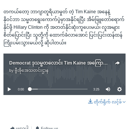
တကယ်တော့ ဘာဂျာတူရိယာမှုတ် တဲ့ Tim Kaine အနေနဲ့
နိုဝင်ဘာ သမ္မတရွေးကောက်ပွဲမှာအနိုင်ရပြီး အိမ်ဖြူတော်ရောက်
နိုင်ဖို့ Hillary Clinton ကို အတတ်နိုင်ဆုံးကူပေးမယ်၊ လူအများ
စိတ်ပြောင်းပြီး သူတို့ကို ထောက်ခံလာအောင် ပြင်းပြင်းထန်ထန်
ကြိုးပမ်းသွားမယ်လို့ ဆိုပါတယ်။
Democrat ဒုသမ္မတလောင်း Tim Kaine အကြောင်းသိကောင်းစရာ
by
ဗွီအိုအေသတင်းဌာန
No media source currently available
0:00
3:25
တိုက်ရိုက် လင့်ခ်
မျှဝေပါ
Follow us