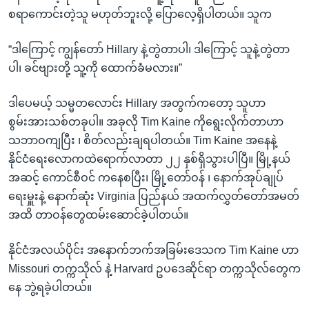
စရာကောင်းတဲ့သူ မဟုတ်ဘူးလို့ ပြောလေ့ရှိပါတယ်။ သူက
“ဒါကြောင့် ကျွန်တော် Hillary နဲ့တွဲတာပါ၊ ဒါကြောင့် သူနဲ့တွဲတာ
ပါ၊ ခင်ဗျားတို့ သူ့ကို ထောက်ခံမလား။”
ဒါပေမယ့် သမ္မတလောင်း Hillary အတွက်ကတော့ သူဟာ
စွမ်းအားသစ်တခုပါ။ အခုလို Tim Kaine ကိုရွေးလိုက်တာဟာ
သဘာဝကျပြီး ၊ စိတ်လည်းချရပါတယ်။ Tim Kaine အနေနဲ့
နိုင်ငံရေးလောကထဲရောက်လာတာ ၂၂ နှစ်ရှိသွားပါပြီ။ မြို့နယ်
အဆင့် ကောင်စီဝင် ကနေစပြီး၊ မြို့တော်ဝန် ၊ နောက်အုပ်ချုပ်
ရေးမှူးနဲ့ နောက်ဆုံး Virginia ပြည်နယ် အထက်လွှတ်တော်အမတ်
အထိ တာဝန်တွေထမ်းဆောင်ခဲ့ပါတယ်။
နိုင်ငံအလယ်ပိုင်း အနောက်ဘက်အခြမ်းဒေသက Tim Kaine ဟာ
Missouri တက္ကသိုလ် နဲ့ Harvard ဥပဒေဆိုင်ရာ တက္ကသိုလ်တွေက
နေ ဘွဲ့ရခဲ့ပါတယ်။