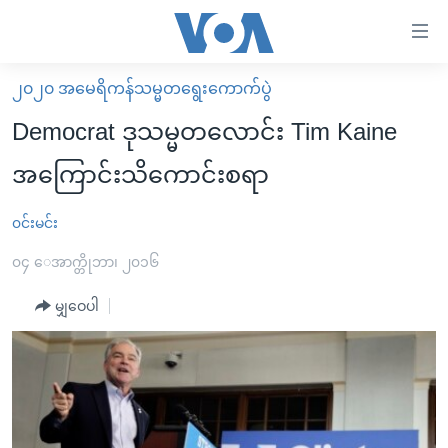
သုံး
ရ
လွယ်ကူ
၂၀၂၀ အမေရိကန်သမ္မတရွေးကောက်ပွဲ
မူလစာမျက်နှာ
စေ
Democrat ဒုသမ္မတလောင်း Tim Kaine
မြန်မာ
သည့်
အကြောင်းသိကောင်းစရာ
ကမ္ဘာ့သတင်းများ
Link
ဗွီဒီယို
နိုင်ငံတကာ
၀င်းမင်း
များ
သတင်းလွတ်လပ်ခွင့်
အမေရိကန်
၀၄ ေအာက္တိုဘာ၊ ၂၀၁၆
ပင်မ
ရပ်ဝန်းတခု လမ်းတခု အလွန်
တရုတ်
အကြောင်းအရာ
မျှဝေပါ
သို့
အင်္ဂလိပ်စာလေ့လာမယ်
အစ္စရေး-ပါလက်စတိုင်း
ကျော်
အပတ်စဉ်ကဏ္ဍများ
အမေရိကန်သုံးအီဒီယံ
ကြည့်
ရေဒီယိုနှင့်ရုပ်သံ အချက်အလက်များ
မကြေးမုံရဲ့ အင်္ဂလိပ်စာ
ရေဒီယို
ရန်
ပင်မ
ရေဒီယို/တီဗွီအစီအစဉ်
ရုပ်ရှင်ထဲက အင်္ဂလိပ်စာ
တီဗွီ