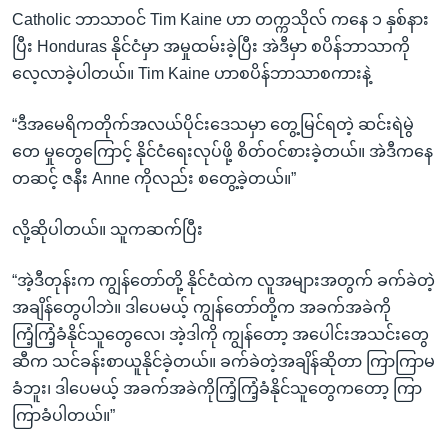
Catholic ဘာသာဝင် Tim Kaine ဟာ တက္ကသိုလ် ကနေ ၁ နှစ်နား
ပြီး Honduras နိုင်ငံမှာ အမှုထမ်းခဲ့ပြီး အဲဒီမှာ စပိန်ဘာသာကို
လေ့လာခဲ့ပါတယ်။ Tim Kaine ဟာစပိန်ဘာသာစကားနဲ့
“ဒီအမေရိကတိုက်အလယ်ပိုင်းဒေသမှာ တွေ့မြင်ရတဲ့ ဆင်းရဲမွဲ
တေ မှုတွေကြောင့် နိုင်ငံရေးလုပ်ဖို့ စိတ်ဝင်စားခဲ့တယ်။ အဲဒီကနေ
တဆင့် ဇနီး Anne ကိုလည်း စတွေ့ခဲ့တယ်။”
လို့ဆိုပါတယ်။ သူကဆက်ပြီး
“အဲ့ဒီတုန်းက ကျွန်တော်တို့ နိုင်ငံထဲက လူအများအတွက် ခက်ခဲတဲ့
အချိန်တွေပါဘဲ။ ဒါပေမယ့် ကျွန်တော်တို့က အခက်အခဲကို
ကြံ့ကြံ့ခံနိုင်သူတွေလေ၊ အဲ့ဒါကို ကျွန်တော့ အပေါင်းအသင်းတွေ
ဆီက သင်ခန်းစာယူနိုင်ခဲ့တယ်။ ခက်ခဲတဲ့အချိန်ဆိုတာ ကြာကြာမ
ခံဘူး၊ ဒါပေမယ့် အခက်အခဲကိုကြံ့ကြံ့ခံနိုင်သူတွေကတော့ ကြာ
ကြာခံပါတယ်။”