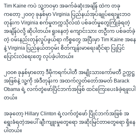
Tim Kaine ကပဲ သူ့ဘဝမှာ အခက်ခဲဆုံးအချိန် ထဲက တခု
ကတော့ ၂၀၀၇ ခုနှစ်မှာ Virginia ပြည်နယ်အုပ်ချုပ်ရေးမှူးဘဝ
တုန်းက Virginia စက်မှုတက္ကသိုလ်ထဲ ပစ်ခတ်မှုတွေကြုံခဲ့ရတဲ့
အချိန်ပဲလို့ ဆိုပါတယ်။ ရူးနေတဲ့ ကျောင်းသား တဦးက ပစ်ခတ်ခဲ့
တဲ့ ဝမ်းနည်းတုန်လှုပ်ဖွယ်ရာ ကိစ္စတွေ အပြီးမှာ Tim Kaine အနေ
နဲ့ Virginia ပြည်နယ်တဝှမ်း စိတ်ကျန်းမာရေးဆိုင်ရာ ပြုပြင်
ပြောင်းလဲရေးတွေ လုပ်ခဲ့ပါတယ်။
၂၀၀၈ ခုနှစ်မှာတော့ ဒီမိုကရက်ပါတီ အမျိုးသားကော်မတီ ဥက္ကဋ္ဌ
အဖြစ်နဲ့ သူ့ကို အဲဒီတုန်းက အထက်လွှတ်တော်အမတ် Barack
Obama ရဲ့ လက်တွဲဖော်ပြိင်ဘက်အဖြစ် ထင်ကြေးပေးခံခဲ့ရဖူးပါ
တယ်။
အခုတော့ Hillary Clinton ရဲ့လက်တွဲဖော် ပြိုင်ဘက်အဖြစ် အ
ရွေးခံရတဲ့အပေါ် ချီးကျူးမှုတွေရော အဆိုးမြင်တာတွေရော ရှိနေ
ပါတယ်။