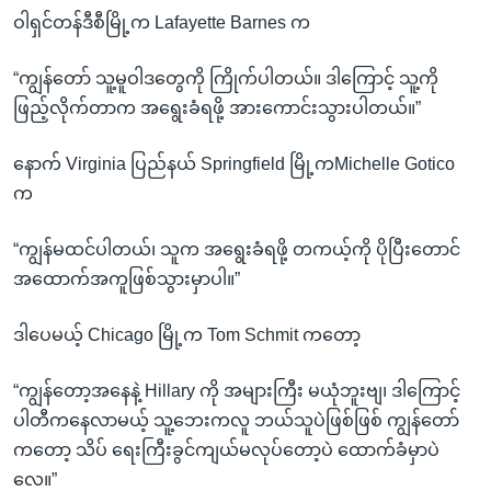
ဝါရှင်တန်ဒီစီမြို့က Lafayette Barnes က
“ကျွန်တော် သူ့မူဝါဒတွေကို ကြိုက်ပါတယ်။ ဒါကြောင့် သူ့ကို
ဖြည့်လိုက်တာက အရွေးခံရဖို့ အားကောင်းသွားပါတယ်။”
နောက် Virginia ပြည်နယ် Springfield မြို့ကMichelle Gotico
က
“ကျွန်မထင်ပါတယ်၊ သူက အရွေးခံရဖို့ တကယ့်ကို ပိုပြီးတောင်
အထောက်အကူဖြစ်သွားမှာပါ။”
ဒါပေမယ့် Chicago မြို့က Tom Schmit ကတော့
“ကျွန်တော့အနေနဲ့ Hillary ကို အများကြီး မယုံဘူးဗျ၊ ဒါကြောင့်
ပါတီကနေလာမယ့် သူ့ဘေးကလူ ဘယ်သူပဲဖြစ်ဖြစ် ကျွန်တော်
ကတော့ သိပ် ရေးကြီးခွင်ကျယ်မလုပ်တော့ပဲ ထောက်ခံမှာပဲ
လေ။”