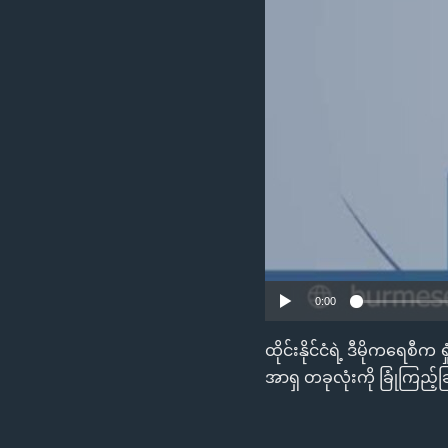
သုတပဒေသာ အင်္ဂလိပ်စာ
အ
ညွန်း
စာမျက်နှာ
သို့
ကျော်
ကြည့်
ရန်
ရှာဖွေ
ရန်
နေရာ
သို့
ကျော်
0:00
ရန်
ထိုင်းနိုင်ငံရဲ့ ဒီမိုကရေ
အာရှ တခုလုံးကို ခြုံကြည်