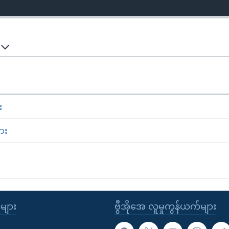
်
း
ား
ုများ
ဗွီအိုအေ လူမှုကွန်ယက်များ