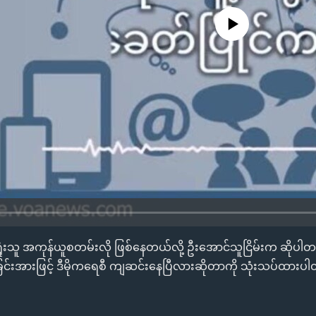
No media source currently availa
စီက ရှုံးသူ အကုန်ယူစတမ်းလို ဖြစ်နေတယ်လို့ ဦးအောင်သူငြိမ်းက ဆို
့ခြင်းအားဖြင့် ဒီမိုကရေစီ ကျဆင်းနေပြီလားဆိုတာကို သုံးသပ်ထားပ