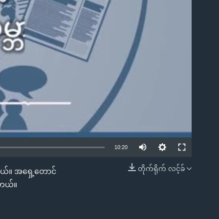
ble
10:20
တိုက်ရိုက် လင့်ခ်
ပါတယ်။ အရှေ့တောင်
EMBED
ါတယ်။