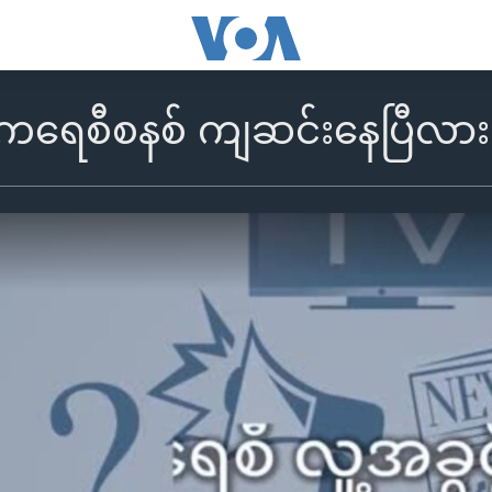
မိုကရေစီစနစ် ကျဆင်းနေပြီလား