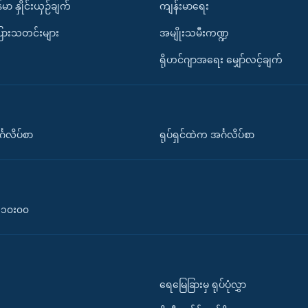
်မာ နှိုင်းယှဉ်ချက်
ကျန်းမာရေး
ပြားသတင်းများ
အမျိုးသမီးကဏ္ဍ
ရိုဟင်ဂျာအရေး မျှော်လင့်ချက်
်္ဂလိပ်စာ
ရုပ်ရှင်ထဲက အင်္ဂလိပ်စာ
၀-၁၀း၀၀
ရေမြေခြားမှ ရုပ်ပုံလွှာ