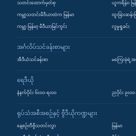
သတင်းထောက်မှတ်စု
ယူကရိန်း၊ မြန
ကမ္ဘာ့သတင်းမီဒီယာထဲက မြန်မာ
ထူးခြားဆန်း
ကမ္ဘာ့ မြန်မာ့ မီဒီယာမြင်ကွင်း
လူမှုရှုခင်း
အင်္ဂလိပ်သင်ခန်းစာများ
အီဒီယံသင်ခန်းစာ
မကြေးမုံရဲ့အင
ရေဒီယို
နံနက်ပိုင်း ၆း၀၀-ရး၀၀
ညပိုင်း ၉း၀
ရုပ်သံအစီအစဉ်နှင့် ဗွီဒီယိုကဏ္ဍများ
နေ့စဉ်တီဗွီသတင်းလွှာ
မြန်မာ