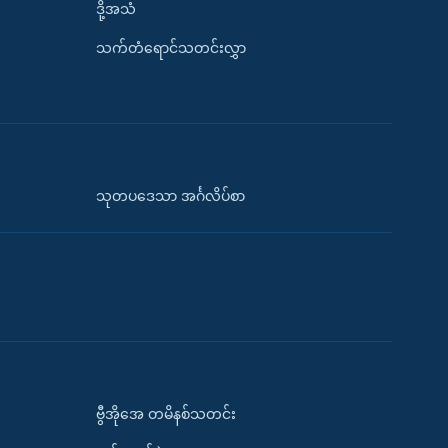
ဒို့အသံ
သက်တံရောင်သတင်းလွှာ
သုတပဒေသာ အင်္ဂလိပ်စာ
ဗွီအိုအေ တမိနစ်သတင်း