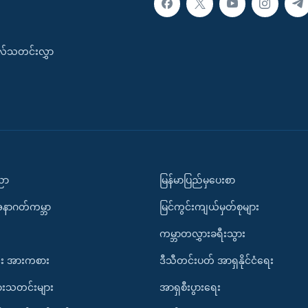
းလ်သတင်းလွှာ
ပညာ
မြန်မာပြည်မှပေးစာ
အနာဂတ်ကမ္ဘာ
မြင်ကွင်းကျယ်မှတ်စုများ
ကမ္ဘာတလွှားခရီးသွား
း အားကစား
ဒီသီတင်းပတ် အာရှနိုင်ငံရေး
ားသတင်းများ
အာရှစီးပွားရေး