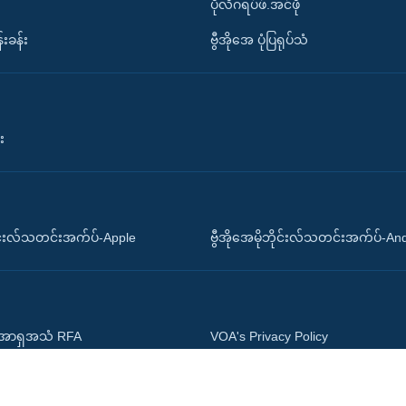
ပိုလီဂရပ်ဖ်.အင်ဖို
်းခန်း
ဗွီအိုအေ ပုံပြရုပ်သံ
း
ိုင်းလ်သတင်းအက်ပ်-Apple
ဗွီအိုအေမိုဘိုင်းလ်သတင်းအက်ပ်-An
 အာရှအသံ RFA
VOA's Privacy Policy
ုးရမူဝါဒ
Accessibility