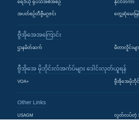
ရေဒီယို ရုပ်သံအစီအစဉ်
နိုင်ငံတကာ
အပတ်စဉ်တီဗွီမဂ္ဂဇင်း
တွေ့ဆုံမေးမြန
ဗွီအိုအေအကြောင်း
Learning English
ဌာနမိတ်ဆက်
မီတာလှိုင်းမျာ
ဗွီအိုအေ လူမှုကွန်ယက်များ
ဗွီအိုအေ မိုဘိုင်းလ်အက်ပ်များ ဒေါင်းလုတ်ယူရန်
VOA+
ဗွီအိုအေမိုဘ
Other Links
ဘာသာစကားများ
USAGM
လွတ်လပ်တဲ့
Press Room
အေမရိကန္အစိ