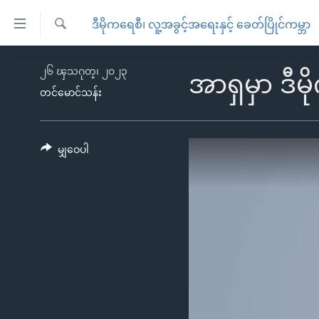
သုံး
ဒီမိုကရေစီ၊ လူ့အခွင့်အရေးနှင့် ခေတ်ပြိုင်ကမ္ဘာ
ရ
ရှာဖွေ
လွယ်ကူ
မူလစာမျက်နှာ
၂၆ ၾသဂုတ္၊ ၂၀၂၃
ရ
အာရှမှာ ဒီ
စေ
မြန်မာ
လာ
တင်မောင်သန်း
သည့်
ဒ်
ကမ္ဘာ့သတင်းများ
Link
ဗွီဒီယို
နိုင်ငံတကာ
မျှဝေပါ
များ
သတင်းလွတ်လပ်ခွင့်
အမေရိကန်
ပင်မ
ရပ်ဝန်းတခု လမ်းတခု အလွန်
တရုတ်
အကြောင်းအရာ
အင်္ဂလိပ်စာလေ့လာမယ်
အစ္စရေး-ပါလက်စတိုင်း
သို့
အပတ်စဉ်ကဏ္ဍများ
အမေရိကန်သုံးအီဒီယံ
ကျော်
ကြည့်
ရေဒီယိုနှင့်ရုပ်သံ အချက်အလက်များ
မကြေးမုံရဲ့ အင်္ဂလိပ်စာ
ရေဒီယို
ရန်
ရေဒီယို/တီဗွီအစီအစဉ်
ရုပ်ရှင်ထဲက အင်္ဂလိပ်စာ
တီဗွီ
ပင်မ