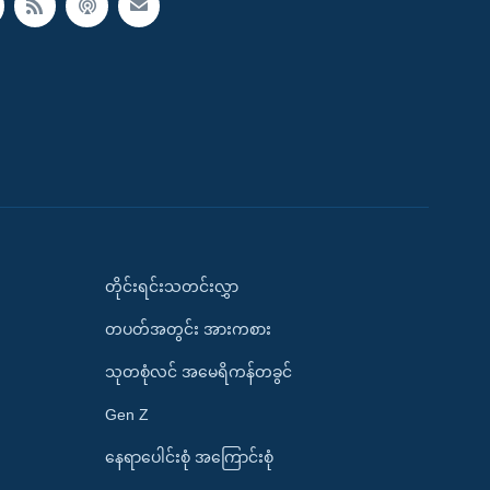
တိုင်းရင်းသတင်းလွှာ
တပတ်အတွင်း အားကစား
သုတစုံလင် အမေရိကန်တခွင်
Gen Z
နေရာပေါင်းစုံ အကြောင်းစုံ