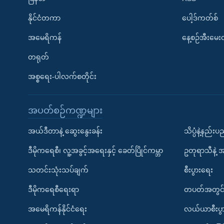
နိုင်ငံတကာ
ပေါ့ဒ်ကတ်စ်
အမေရိကန်
နေ့စဉ်အီးမေ
တရုတ်
အစ္စရေး-ပါလက်စတိုင်း
အပတ်စဉ်ကဏ္ဍများ
အယ်ဒီတာနဲ့ ဆွေးနွေးခန်း
သိပ္ပံနဲ့နည်း
ဒီမိုကရေစီ၊ လူ့အခွင့်အရေးနှင့် ခေတ်ပြိုင်ကမ္ဘာ
ဥတုရာသီနဲ့ 
သတင်းသုံးသပ်ချက်
စီးပွားရေး
ဒီမိုကရေစီရေးရာ
တပတ်အတွင်
အမေရိကန်နိုင်ငံရေး
လယ်ယာစီးပွ