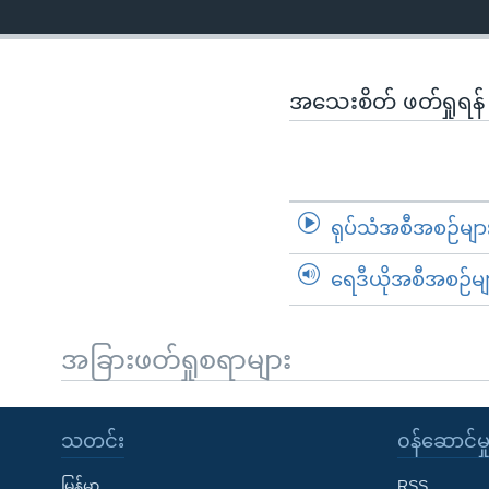
အသေးစိတ် ဖတ်ရှုရန
ရုပ်သံအစီအစဉ်မျာ
ရေဒီယိုအစီအစဉ်မျ
အခြားဖတ်ရှုစရာများ
သတင်း
၀န်ဆောင်မှ
မြန်မာ
RSS