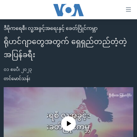
သုံး
ရ
လွယ်ကူ
ဒီမိုကရေစီ၊ လူ့အခွင့်အရေးနှင့် ခေတ်ပြိုင်ကမ္ဘာ
မူလစာမျက်နှာ
စေ
ရိုဟင်ဂျာတွေအတွက် ရှေရှည်တည်တံ့တဲ့
မြန်မာ
သည့်
အပြန်ခရီး
ကမ္ဘာ့သတင်းများ
Link
ဗွီဒီယို
နိုင်ငံတကာ
များ
၀၁ ဧၿပီ၊ ၂၀၂၃
သတင်းလွတ်လပ်ခွင့်
အမေရိကန်
တင်မောင်သန်း
ပင်မ
ရပ်ဝန်းတခု လမ်းတခု အလွန်
တရုတ်
အကြောင်းအရာ
သို့
အင်္ဂလိပ်စာလေ့လာမယ်
အစ္စရေး-ပါလက်စတိုင်း
ကျော်
အပတ်စဉ်ကဏ္ဍများ
အမေရိကန်သုံးအီဒီယံ
ကြည့်
ရေဒီယိုနှင့်ရုပ်သံ အချက်အလက်များ
မကြေးမုံရဲ့ အင်္ဂလိပ်စာ
ရေဒီယို
ရန်
No media source currently available
ပင်မ
ရေဒီယို/တီဗွီအစီအစဉ်
ရုပ်ရှင်ထဲက အင်္ဂလိပ်စာ
တီဗွီ