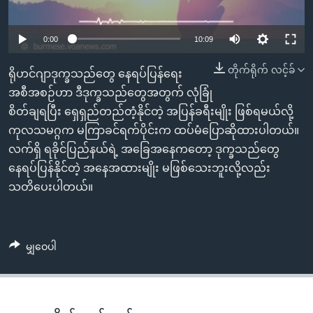
အ
သုတပဒေသာ အင်္ဂလိပ်စာ
ညွန်း
Learning English
0:00
10:09
စာမျက်နှာ
သို့
ဗွီအိုအေ လူမှုကွန်ယက်များ
တိုက်ရိုက် လင့်ခ်
ရိုဟင်ဂျာဒုက္ခသည်တွေ နေရပ်ပြန်ရေး
ကျော်
အစီအစဉ်ဟာ ဒီဒုက္ခသည်တွေအတွက် လုံခြုံ
ကြည့်
စိတ်ချရပြီး ရှေရှည်တည်တံ့နိုင်တဲ့ အပြန်ခရီးမျိုး ဖြစ်ရမယ်လို့
ရန်
ဘာသာစကားများ
ကုလသမဂ္ဂက မကြာခင်ရက်ပိုင်းက ထပ်မံပြောဆိုထားပါတယ်။
ရှာဖွေ
လက်ရှိ ရခိုင်ပြည်နယ်ရဲ့ အခြေအနေကတော့ ဒုက္ခသည်တွေ
ရန်
နေရပ်ပြန်နိုင်တဲ့ အနေအထားမျိုး မဖြစ်သေးဘူးလို့လည်း
နေရာ
သတိပေးပါတယ်။
သို့
ကျော်
ရန်
မျှဝေပါ