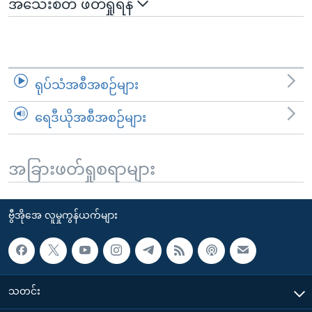
အသေးစိတ် ဖတ်ရှုရန်
ရုပ်သံအစီအစဉ်များ
ရေဒီယိုအစီအစဉ်များ
အခြားဖတ်ရှုစရာများ
ဗွီအိုအေ လူမှုကွန်ယက်များ
သတင်း