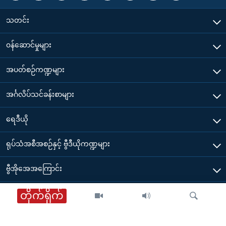
သတင်း
၀န်ဆောင်မှုများ
အပတ်စဉ်ကဏ္ဍများ
အင်္ဂလိပ်သင်ခန်းစာများ
ရေဒီယို
ရုပ်သံအစီအစဉ်နှင့် ဗွီဒီယိုကဏ္ဍများ
ဗွီအိုအေအကြောင်း
ဗွီအိုအေ မိုဘိုင်းလ်အက်ပ်များ ဒေါင်းလုတ်ယူရန်
တိုက်ရိုက်
ဗွီအိုအေ မြန်မာညချမ်း
Other Links
တိုက်ရိုက်ထုတ်လွှင့်မှု အစီအစဉ်များ