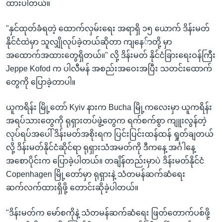
ထားပါတယ်။
"နှင်ထုတ်ခံရတဲ့ ထောက်လှမ်းရေး အရာရှိ ၁၅ ယောက် ဒိန်းမတ်
နိုင်ငံထဲမှာ သူလျှိုလုပ်ခဲ့တယ်ဆိုတာ ကျနေ်ာတို့ မှာ
အထောက်အထားတွေရှိတယ်။" လို့ ဒိန်းမတ် နိုင်ငံခြားရေးဝန်ကြီး
Jeppe Kofod က ပါလီမန် အစည်းအဝေးအပြီး သတင်းထောက်
တွေကို ပြောခဲ့တာပါ။
ယူကရိန်း မြို့တော် Kyiv နားက Bucha မြို့ကလေးမှာ ယူကရိန်း
အရပ်သားတွေကို ရုရှားတပ်ဖွဲ့တွေက ရက်စက်စွာ ကျူးလွန်တဲ့
လုပ်ရပ်အပေါ် ဒိန်းမတ်အစိုးရက ပြင်းပြင်းထန်ထန် ရှုတ်ချတယ်
လို့ ဒိန်းမတ်နိုင်ငံဆိုင်ရာ ရုရှားသံအမတ်ကို ဒီကနေ့ အင်္ဂါနေ့
အစောပိုင်းက ပြောခဲ့ပါတယ်။ တချိန်တည်းမှာပဲ ဒိန်းမတ်နိုင်ငံ
Copenhagen မြို့တော်မှာ ရုရှားနဲ့ သံတမန်ဆက်ဆံရေး
ဆက်လက်ထားရှိဖို့ တောင်းဆိုခဲ့ပါတယ်။
"ဒိန်းမတ်က မော်စကိုနဲ့ သံတမန်ဆက်ဆံရေး ဖြတ်တောက်ပစ်ဖို့