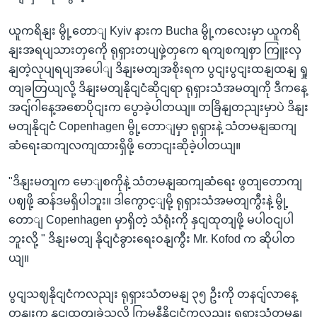
ယူကရိနျး မွို့တောျ Kyiv နားက Bucha မွို့ကလေးမှာ ယူကရိ
နျးအရပျသားတှကေို ရုရှားတပျဖှဲ့တှကေ ရကျစကျစှာ ကြူးလှ
နျတဲ့လုပျရပျအပေါျ ဒိနျးမတျအစိုးရက ပွငျးပွငျးထနျထနျ ရှု
တျခတြယျလို့ ဒိနျးမတျနိုငျငံဆိုငျရာ ရုရှားသံအမတျကို ဒီကနေ့
အငျ်ဂါနေ့အစောပိုငျးက ပွောခဲ့ပါတယျ။ တခြိနျတညျးမှာပဲ ဒိနျး
မတျနိုငျငံ Copenhagen မွို့တောျမှာ ရုရှားနဲ့ သံတမနျဆကျ
ဆံရေးဆကျလကျထားရှိဖို့ တောငျးဆိုခဲ့ပါတယျ။
"ဒိနျးမတျက မောျစကိုနဲ့ သံတမနျဆကျဆံရေး ဖွတျတောကျ
ပဈဖို့ ဆန်ဒမရှိပါဘူး။ ဒါကွောင့ျမို့ ရုရှားသံအမတျကွီးနဲ့ မွို့
တောျ Copenhagen မှာရှိတဲ့ သံရုံးကို နှငျထုတျဖို့ မပါဝငျပါ
ဘူးလို့ " ဒိနျးမတျ နိုငျငံခွားရေးဝနျကွီး Mr. Kofod က ဆိုပါတ
ယျ။
ပွငျသဈနိုငျငံကလညျး ရုရှားသံတမနျ ၃၅ ဦးကို တနငျ်လာနေ့
တုနျးက နှငျထုတျခဲ့သလို ဂြာမနီနိုငျငံကလညျး ရုရှားသံတမနျ