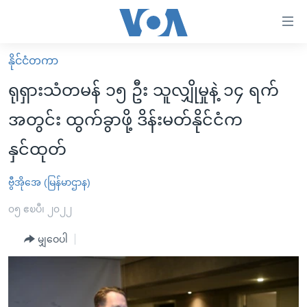
သုံး
ရ
လွယ်ကူ
နိုင်ငံတကာ
မူလစာမျက်နှာ
စေ
ရုရှားသံတမန် ၁၅ ဦး သူလျှိုမှုနဲ့ ၁၄ ရက်
မြန်မာ
သည့်
အတွင်း ထွက်ခွာဖို့ ဒိန်းမတ်နိုင်ငံက
ကမ္ဘာ့သတင်းများ
Link
နှင်ထုတ်
ဗွီဒီယို
နိုင်ငံတကာ
များ
သတင်းလွတ်လပ်ခွင့်
အမေရိကန်
ပင်မ
ဗွီအိုအေ (မြန်မာဌာန)
ရပ်ဝန်းတခု လမ်းတခု အလွန်
တရုတ်
အကြောင်းအရာ
၀၅ ဧၿပီ၊ ၂၀၂၂
သို့
အင်္ဂလိပ်စာလေ့လာမယ်
အစ္စရေး-ပါလက်စတိုင်း
ကျော်
မျှဝေပါ
အပတ်စဉ်ကဏ္ဍများ
အမေရိကန်သုံးအီဒီယံ
ကြည့်
ရေဒီယိုနှင့်ရုပ်သံ အချက်အလက်များ
မကြေးမုံရဲ့ အင်္ဂလိပ်စာ
ရေဒီယို
ရန်
ပင်မ
ရေဒီယို/တီဗွီအစီအစဉ်
ရုပ်ရှင်ထဲက အင်္ဂလိပ်စာ
တီဗွီ