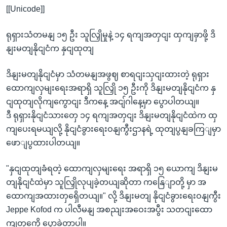
[[Unicode]]
ရုရှားသံတမနျ ၁၅ ဦး သူလြှိုမှုနဲ့ ၁၄ ရကျအတှငျး ထှကျခှာဖို့ ဒိ
နျးမတျနိုငျငံက နှငျထုတျ
ဒိနျးမတျနိုငျငံမှာ သံတမနျအဖွဈ စာရငျးသှငျးထားတဲ့ ရုရှား
ထောကျလှမျးရေးအရာရှိ သူလြှို ၁၅ ဦးကို ဒိနျးမတျနိုငျငံက နှ
ငျထုတျလိုကျကွောငျး ဒီကနေ့ အငျ်ဂါနေ့မှာ ပွောပါတယျ။
ဒီ ရုရှားနိုငျငံသားတှေ ၁၄ ရကျအတှငျး ဒိနျးမတျနိုငျငံထဲက ထှ
ကျပေးရမယျလို့ နိုငျငံခွားရေးဝနျကွီးဌာနရဲ့ ထုတျပွနျခကြျမှာ
ဖောျပွထားပါတယျ။
"နှငျထုတျခံရတဲ့ ထောကျလှမျးရေး အရာရှိ ၁၅ ယောကျ ဒိနျးမ
တျနိုငျငံထဲမှာ သူလြှိုလုပျခဲ့တယျဆိုတာ ကနြေျာတို့ မှာ အ
ထောကျအထားတှရှေိတယျ။" လို့ ဒိနျးမတျ နိုငျငံခွားရေးဝနျကွီး
Jeppe Kofod က ပါလီမနျ အစညျးအဝေးအပွီး သတငျးထော
ကျတှကေို ပွောခဲ့တာပါ။