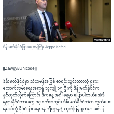
အ
သုတပဒေသာ အင်္ဂလိပ်စာ
ညွန်း
Learning English
စာမျက်နှာ
သို့
ဗွီအိုအေ လူမှုကွန်ယက်များ
ကျော်
ကြည့်
ရန်
ဘာသာစကားများ
ဒိန်းမတ်နိုင်ငံခြားရေးဝန်ကြီး Jeppe Kofod
ရှာဖွေ
ရန်
နေရာ
[[Zawgyi/Unicode]]
သို့
ကျော်
ဒိန်းမတ်နိုင်ငံမှာ သံတမန်အဖြစ် စာရင်းသွင်းထားတဲ့ ရုရှား
ရန်
ထောက်လှမ်းရေးအရာရှိ သူလျှို ၁၅ ဦးကို ဒိန်းမတ်နိုင်ငံက
နှင်ထုတ်လိုက်ကြောင်း ဒီကနေ့ အင်္ဂါနေ့မှာ ပြောပါတယ်။ အဲဒီ
ရုရှားနိုင်ငံသားတွေ ၁၄ ရက်အတွင်း ဒိန်းမတ်နိုင်ငံထဲက ထွက်ပေး
ရမယ်လို့ နိုင်ငံခြားရေးဝန်ကြီးဌာနရဲ့ ထုတ်ပြန်ချက်မှာ ဖော်ပြ