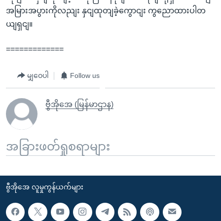
အမြားအပွားကိုလညျး နှငျထုတျခဲ့ကွောငျး ကွညောထားပါတ
ယျရှငျ။
=============
မျှဝေပါ
Follow us
ဗွီအိုအေ (မြန်မာဌာန)
အခြားဖတ်ရှုစရာများ
ဗွီအိုအေ လူမှုကွန်ယက်များ