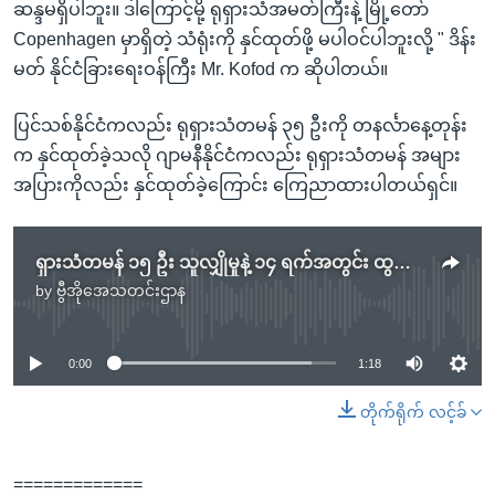
ဆန္ဒမရှိပါဘူး။ ဒါကြောင့်မို့ ရုရှားသံအမတ်ကြီးနဲ့ မြို့တော်
Copenhagen မှာရှိတဲ့ သံရုံးကို နှင်ထုတ်ဖို့ မပါဝင်ပါဘူးလို့ " ဒိန်း
မတ် နိုင်ငံခြားရေးဝန်ကြီး Mr. Kofod က ဆိုပါတယ်။
ပြင်သစ်နိုင်ငံကလည်း ရုရှားသံတမန် ၃၅ ဦးကို တနင်္လာနေ့တုန်း
က နှင်ထုတ်ခဲ့သလို ဂျာမနီနိုင်ငံကလည်း ရုရှားသံတမန် အများ
အပြားကိုလည်း နှင်ထုတ်ခဲ့ကြောင်း ကြေညာထားပါတယ်ရှင်။
ရှားသံတမန် ၁၅ ဦး သူလျှိုမှုနဲ့ ၁၄ ရက်အတွင်း ထွက်ခွာဖို့ ဒိန်းမတ်နိုင်ငံက နှင်ထုတ်
by
ဗွီအိုအေသတင်းဌာန
No media source currently available
0:00
1:18
တိုက်ရိုက် လင့်ခ်
=============