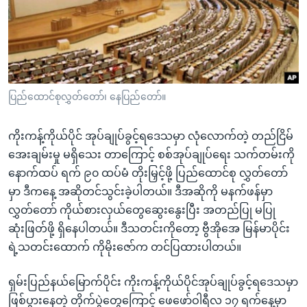
အ
သုတပဒေသာ အင်္ဂလိပ်စာ
ညွန်း
Learning English
စာမျက်နှာ
သို့
ဗွီအိုအေ လူမှုကွန်ယက်များ
ကျော်
ကြည့်
ပြည်ထောင်စုလွှတ်တော်၊ နေပြည်တော်။
ရန်
ဘာသာစကားများ
ရှာဖွေ
ကိုးကန့်ကိုယ်ပိုင် အုပ်ချုပ်ခွင့်ရဒေသမှာ လုံလောက်တဲ့ တည်ငြိမ်
ရန်
အေးချမ်းမှု မရှိသေး တာကြောင့် စစ်အုပ်ချုပ်ရေး သက်တမ်းကို
နေရာ
နောက်ထပ် ရက် ၉၀ ထပ်မံ တိုးမြှင့်ဖို့ ပြည်ထောင်စု လွှတ်တော်
သို့
မှာ ဒီကနေ့ အဆိုတင်သွင်းခဲ့ပါတယ်။ ဒီအဆိုကို မနက်ဖန်မှာ
ကျော်
လွှတ်တော် ကိုယ်စားလှယ်တွေဆွေးနွေးပြီး အတည်ပြု မပြု
ရန်
ဆုံးဖြတ်ဖို့ ရှိနေပါတယ်။ ဒီသတင်းကိုတော့ ဗွီအိုအေ မြန်မာပိုင်း
ရဲ့သတင်းထောက် ကိုမိုးဇော်က တင်ပြထားပါတယ်။
ရှမ်းပြည်နယ်မြောက်ပိုင်း ကိုးကန့်ကိုယ်ပိုင်အုပ်ချုပ်ခွင့်ရဒေသမှာ
ဖြစ်ပွားနေတဲ့ တိုက်ပွဲတွေကြောင့် ဖေဖော်ဝါရီလ ၁၇ ရက်နေ့မှာ