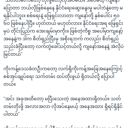
"သတ်တမ်းကတော့ တိုးဖို့တော့လိုအပ်မယ်။ ဒါပေမယ့် ကျနော်
ပြောတာ ဘယ်လိုဖြစ်နေနေ နိုင်ငံရေးဆွေးနွေးမှု မပါဘဲနဲ့တော့ မ
ရနိုင်ပါဘူး။ စစ်ရေးနဲ့ ဖြေရှင်းလာတာ ကျနော်တို့ နှစ်ပေါင်း ၅၀
၆၀ ဖြစ်နေပါပြီ။ ဟုတ်တယ် မဟုတ်လား။ နိုင်ငံရေးအရ ဖြေရှင်း
မှပဲ တိုင်းပြည်က အေးချမ်းမှာကိုး။ ဖြစ်တဲ့ကိစ္စ အပေါ်မှာကျနော့်
အနေနဲ့က ဒါက စိတ်ရှည်ပြီးမှ အစိုးရဘက် ကလည်း စိတ်ရှည်
သည်းခံပြီးတော့ လက်တွဲခေါ်သင့်တယ်လို့ ကျနော်အနေနဲ့ အဲလိုပဲ
မြင်တယ်"
ကိုးကန့်ဒေသခံတဦးကတော့ လက်ရှိကိုးကန့်အခြေအနေကြောင့်
စစ်အုပ်ချုပ်ရေး သက်တမ်း ထပ်တိုးဖွယ် ရှိတယ်လို့ ပြောပါ
တယ်။
"အင်း အခုအထိတော့ မပြီးသေးတဲ့ အနေအထားရှိတယ်။ သတ်
တမ်းတိုးဖို့ အလားအလာ လိုအပ်နေမယ့် အနေအထား ရှိရင်ရှိနိုင်
ပါတယ်"