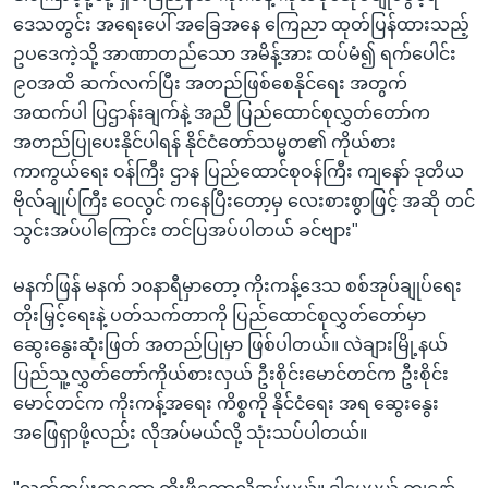
ဒေသတွင်း အရေးပေါ် အခြေအနေ ကြေညာ ထုတ်ပြန်ထားသည့်
ဥပဒေကဲ့သို့ အာဏာတည်သော အမိန့်အား ထပ်မံ၍ ရက်ပေါင်း
၉၀အထိ ဆက်လက်ပြီး အတည်ဖြစ်စေနိုင်ရေး အတွက်
အထက်ပါ ပြဌာန်းချက်နဲ့ အညီ ပြည်ထောင်စုလွှတ်တော်က
အတည်ပြုပေးနိုင်ပါရန် နိုင်ငံတော်သမ္မတ၏ ကိုယ်စား
ကာကွယ်ရေး ဝန်ကြီး ဌာန ပြည်ထောင်စုဝန်ကြီး ကျနော် ဒုတိယ
ဗိုလ်ချုပ်ကြီး ဝေလွင် ကနေပြီးတော့မှ လေးစားစွာဖြင့် အဆို တင်
သွင်းအပ်ပါကြောင်း တင်ပြအပ်ပါတယ် ခင်ဗျား"
မနက်ဖြန် မနက် ၁၀နာရီမှာတော့ ကိုးကန့်ဒေသ စစ်အုပ်ချုပ်ရေး
တိုးမြှင့်ရေးနဲ့ ပတ်သက်တာကို ပြည်ထောင်စုလွှတ်တော်မှာ
ဆွေးနွေးဆုံးဖြတ် အတည်ပြုမှာ ဖြစ်ပါတယ်။ လဲချားမြို့နယ်
ပြည်သူ့လွှတ်တော်ကိုယ်စားလှယ် ဦးစိုင်းမောင်တင်က ဦးစိုင်း
မောင်တင်က ကိုးကန့်အရေး ကိစ္စကို နိုင်ငံရေး အရ ဆွေးနွေး
အဖြေရှာဖို့လည်း လိုအပ်မယ်လို့ သုံးသပ်ပါတယ်။