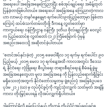
အရေးပေါ် အခြေအနေကြေညာပြီး စစ်အုပ်ချုပ်ရေး အမိန့်ထုတ်
ပြန်ခဲ့တာဖြစ်ပါတယ်။ အရေးပေါ် အခြေအနေ ကြေညာတဲ့ကာလ
ဟာ လာမယ့် တနင်္ဂနွေနေ့မှာ ရက်ပေါင်း၉၀ပြည့်တော့မှာ ဖြစ်တာ
ကြောင့် ထပ်မံသက်တမ်းတိုးဖို့ ဒီကနေ့ လွှတ်တော်မှာ
ကာကွယ်ရေး ဝန်ကြီးဌာန ဝန်ကြီး ဒုတိယ ဗိုလ်ချုပ်ကြီး ဝေလွင်
က ပြည်ထောင်စု လွှတ်တော် (၁၂) ကြိမ်မြောက် ပုံမှန်
အစည်းအဝေးသို့ အဆိုတင်ခဲ့ပါတယ်။
"စတင်အပ်နှင်းခဲ့တဲ့ ၂၀၁၅ ဖေဖဝါရီလ ၁၇ ရက်မှ ရက်ပေါင်း ၉၀
ပြည့်မယ့် ၂၀၁၅ မေလ ၁၇ ရက်နေ့အထိ ကာလအတွင်း ဒီဒေသ
ရဲ့ နိုင်ငံရေး လုံခြုံရေး စီးပွါးရေး တရားစီရင်ရေးနဲ့ စီမံခန့်ခွဲမှု
အခြေအနေတွေဟာ မူလ အခြေအနေ ကို ပြန်လည်ရောက်ရှိခြင်း
မရှိသေးတဲ့အတွက် နိုင်ငံတော်သမ္မတမှ ဖွဲ့စည်းပုံ အခြေခံဥပဒေ
ပုဒ်မ ၂၁၂ (ဃ) မှ လုပ်ပိုင်ခွင့်ကို ကျင့်သုံးလျှက် သတ်မှတ် အချိန်
ကာလ တိုးမြှင့်ပေးရန် လိုအပ်လျှက်ရှိပါတယ်။
ဒါကြောင့်မို့လို့ ရှမ်းပြည်နယ် ကိုးကန့် ကိုယ်ပိုင်အုပ်ချုပ်ခွင့်ရ