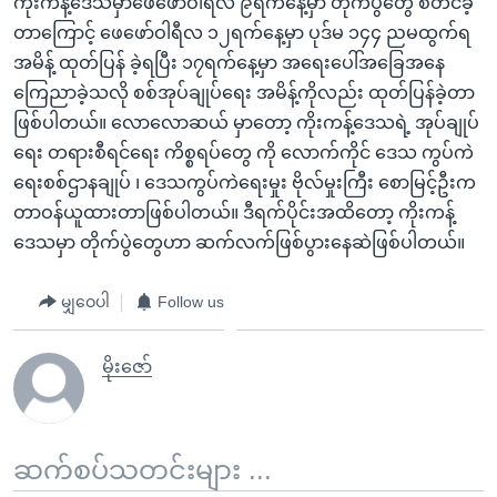
ကိုးကန့်ဒေသမှာဖေဖော်ဝါရီလ ၉ရက်နေ့မှာ တိုက်ပွဲတွေ စတင်ခဲ့
တာကြောင့် ဖေဖော်ဝါရီလ ၁၂ရက်နေ့မှာ ပုဒ်မ ၁၄၄ ညမထွက်ရ
အမိန့် ထုတ်ပြန် ခဲ့ရပြီး ၁၇ရက်နေ့မှာ အရေးပေါ်အခြေအနေ
ကြေညာခဲ့သလို စစ်အုပ်ချုပ်ရေး အမိန့်ကိုလည်း ထုတ်ပြန်ခဲ့တာ
ဖြစ်ပါတယ်။ လောလောဆယ် မှာတော့ ကိုးကန့်ဒေသရဲ့ အုပ်ချုပ်
ရေး တရားစီရင်ရေး ကိစ္စရပ်တွေ ကို လောက်ကိုင် ဒေသ ကွပ်ကဲ
ရေးစစ်ဌာနချုပ် ၊ ဒေသကွပ်ကဲရေးမှုး ဗိုလ်မှုးကြီး စောမြင့်ဦးက
တာဝန်ယူထားတာဖြစ်ပါတယ်။ ဒီရက်ပိုင်းအထိတော့ ကိုးကန့်
ဒေသမှာ တိုက်ပွဲတွေဟာ ဆက်လက်ဖြစ်ပွားနေဆဲဖြစ်ပါတယ်။
မျှဝေပါ
Follow us
မိုးဇော်
ဆက်စပ်သတင်းများ ...