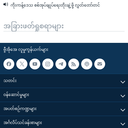
ကိုးကန့်ဒေသ စစ်အုပ်ချုပ်ရေးတိုးချဲ့ဖို့ လွှတ်တော်တင်
အခြားဖတ်ရှုစရာများ
ဗွီအိုအေ လူမှုကွန်ယက်များ
သတင်း
၀န်ဆောင်မှုများ
အပတ်စဉ်ကဏ္ဍများ
အင်္ဂလိပ်သင်ခန်းစာများ