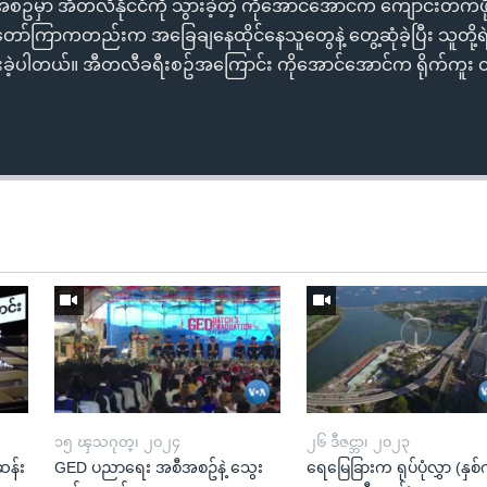
ီအစဥ်မှာ အီတလီနိုင်ငံကို သွားခဲ့တဲ့ ကိုအောင်အောင်က ကျောင်းတက်ဖ
ြာကတည်းက အခြေချနေထိုင်နေသူတွေနဲ့ တွေ့ဆုံခဲ့ပြီး သူတို့ရဲ့နေ
ခဲ့ပါတယ်။ အီတလီခရီးစဥ်အကြောင်း ကိုအောင်အောင်က ရိုက်ကူး
၁၅ ၾသဂုတ္၊ ၂၀၂၄
၂၆ ဒီဇင္ဘာ၊ ၂၀၂၃
ဆန်း
GED ပညာရေး အစီအစဥ်နဲ့ သွေး
ရေမြေခြားက ရုပ်ပုံလွှာ (နှစ်