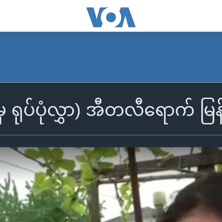
ှ ရုပ်ပုံလွှာ) အီတလီရောက် မြန