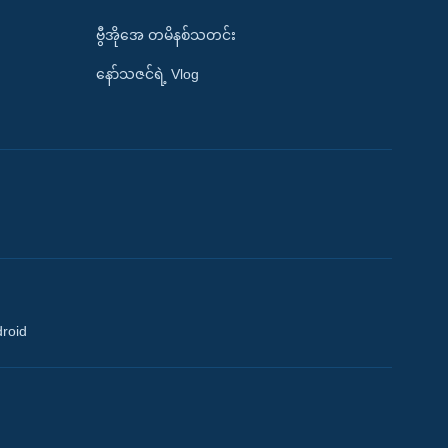
ဗွီအိုအေ တမိနစ်သတင်း
နော်သဇင်ရဲ့ Vlog
droid