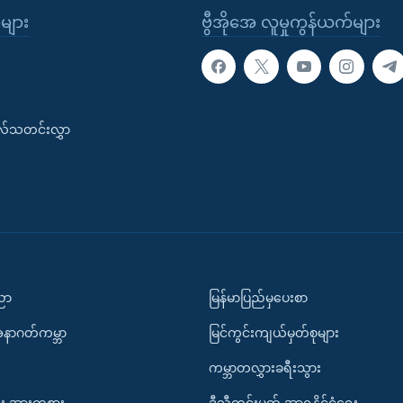
ုများ
ဗွီအိုအေ လူမှုကွန်ယက်များ
းလ်သတင်းလွှာ
ပညာ
မြန်မာပြည်မှပေးစာ
အနာဂတ်ကမ္ဘာ
မြင်ကွင်းကျယ်မှတ်စုများ
ကမ္ဘာတလွှားခရီးသွား
း အားကစား
ဒီသီတင်းပတ် အာရှနိုင်ငံရေး