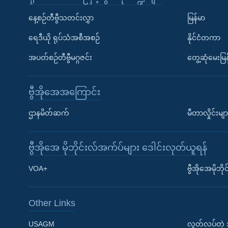
နေ့စဉ်တီဗွီသတင်းလွှာ
မြန်မာ
ရေဒီယို ရုပ်သံအစီအစဉ်
နိုင်ငံတကာ
အပတ်စဉ်တီဗွီမဂ္ဂဇင်း
တွေ့ဆုံမေးမြန
ဗွီအိုအေအကြောင်း
ဌာနမိတ်ဆက်
မီတာလှိုင်းမျာ
ဗွီအိုအေ မိုဘိုင်းလ်အက်ပ်များ ဒေါင်းလုတ်ယူရန်
Learning English
VOA+
ဗွီအိုအေမိုဘ
ဗွီအိုအေ လူမှုကွန်ယက်များ
Other Links
USAGM
လွတ်လပ်တဲ့