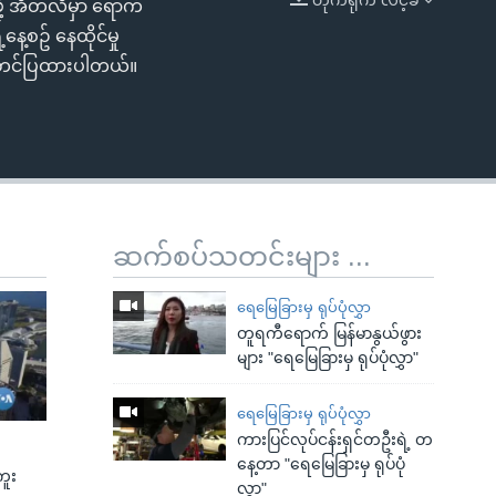
ို့ အီတလီမှာ ရောက်
EMBED
့စဥ် နေထိုင်မှု
 တင်ပြထားပါတယ်။
ဆက်စပ်သတင်းများ ...
ရေမြေခြားမှ ရုပ်ပုံလွှာ
တူရကီရောက် မြန်မာနွယ်ဖွား
များ "ရေမြေခြားမှ ရုပ်ပုံလွှာ"
ရေမြေခြားမှ ရုပ်ပုံလွှာ
ကားပြင်လုပ်ငန်းရှင်တဦးရဲ့ တ
နေ့တာ "ရေမြေခြားမှ ရုပ်ပုံ
ကူး
လွှာ"