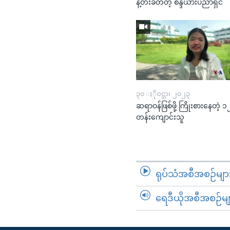
နဲ့တီးခတ်တဲ့ စန္ဒယားပညာရှင်
၃၀ ႏိုဝင္ဘာ၊ ၂၀၂၃
ဆရာဝန်ဖြစ်ဖို့ ကြိုးစားနေတဲ့ ၁
တန်းကျောင်းသူ
ရုပ်သံအစီအစဉ်မျာ
ရေဒီယိုအစီအစဉ်မျ