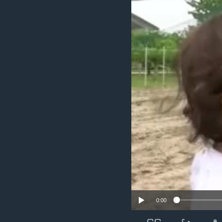
သုတပဒေသာ အင်္ဂလိပ်စာ
အ
ညွန်း
စာမျက်နှာ
သို့
ကျော်
ကြည့်
ရန်
ရှာဖွေ
ရန်
နေရာ
သို့
ကျော်
ရန်
0:00