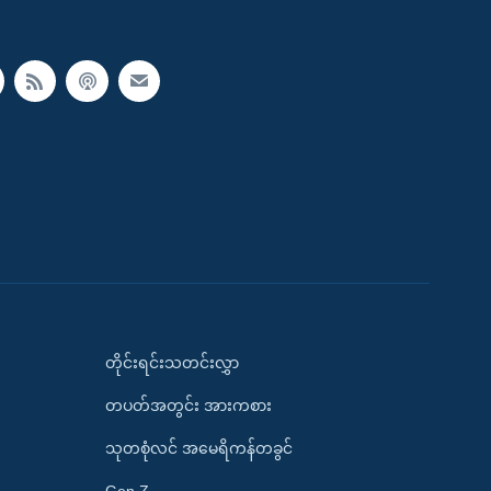
တိုင်းရင်းသတင်းလွှာ
တပတ်အတွင်း အားကစား
သုတစုံလင် အမေရိကန်တခွင်
Gen Z