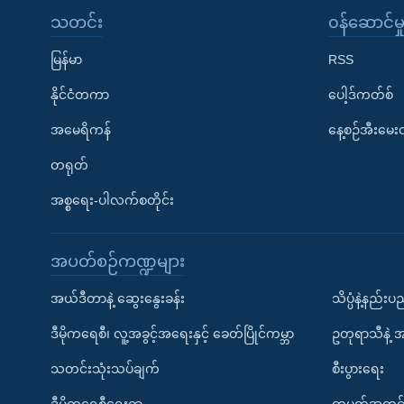
သတင်း
၀န်ဆောင်မှ
မြန်မာ
RSS
နိုင်ငံတကာ
ပေါ့ဒ်ကတ်စ်
အမေရိကန်
နေ့စဉ်အီးမေ
တရုတ်
အစ္စရေး-ပါလက်စတိုင်း
အပတ်စဉ်ကဏ္ဍများ
အယ်ဒီတာနဲ့ ဆွေးနွေးခန်း
သိပ္ပံနဲ့နည်း
ဒီမိုကရေစီ၊ လူ့အခွင့်အရေးနှင့် ခေတ်ပြိုင်ကမ္ဘာ
ဥတုရာသီနဲ့ 
သတင်းသုံးသပ်ချက်
စီးပွားရေး
ဒီမိုကရေစီရေးရာ
တပတ်အတွင်