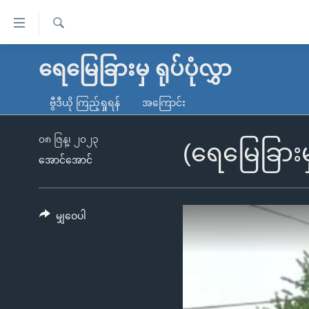
သုံး
ရ
ရှာဖွေ
လွယ်ကူ
မူလစာမျက်နှာ
ရေမြေခြားမှ ရုပ်ပုံလွှာ
ရ
စေ
မြန်မာ
လာ
ဗွီဒီယို ကြည့်ရှုရန်
အကြောင်း
သည့်
ဒ်
ကမ္ဘာ့သတင်းများ
Link
ဗွီဒီယို
နိုင်ငံတကာ
၀၈ ဇြန္၊ ၂၀၂၃
(ရေမြေခြားမ
များ
အောင်အောင်
သတင်းလွတ်လပ်ခွင့်
အမေရိကန်
ပင်မ
ရပ်ဝန်းတခု လမ်းတခု အလွန်
တရုတ်
အကြောင်းအရာ
အင်္ဂလိပ်စာလေ့လာမယ်
အစ္စရေး-ပါလက်စတိုင်း
မျှဝေပါ
သို့
အပတ်စဉ်ကဏ္ဍများ
အမေရိကန်သုံးအီဒီယံ
ကျော်
ကြည့်
ရေဒီယိုနှင့်ရုပ်သံ အချက်အလက်များ
မကြေးမုံရဲ့ အင်္ဂလိပ်စာ
ရေဒီယို
ရန်
ရေဒီယို/တီဗွီအစီအစဉ်
ရုပ်ရှင်ထဲက အင်္ဂလိပ်စာ
တီဗွီ
ပင်မ