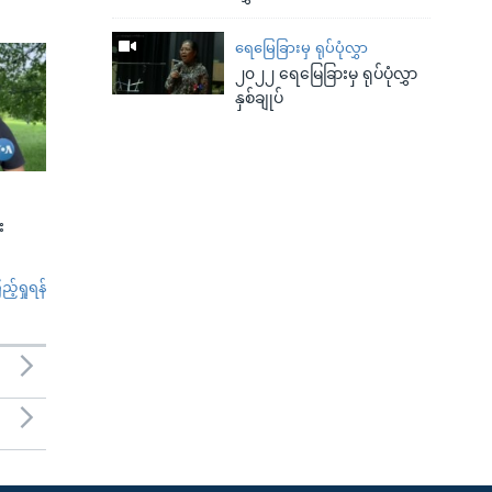
ရေမြေခြားမှ ရုပ်ပုံလွှာ
၂၀၂၂ ရေမြေခြားမှ ရုပ်ပုံလွှာ
နှစ်ချုပ်
း
်ရှုရန်