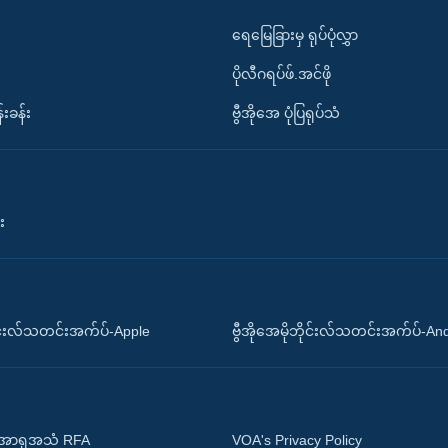
ရေမြေခြားမှ ရုပ်ပုံလွှာ
ပိုလီဂရပ်ဖ်.အင်ဖို
်းခန်း
ဗွီအိုအေ ပုံပြရုပ်သံ
း
ိုင်းလ်သတင်းအက်ပ်-Apple
ဗွီအိုအေမိုဘိုင်းလ်သတင်းအက်ပ်-An
 အာရှအသံ RFA
VOA's Privacy Policy