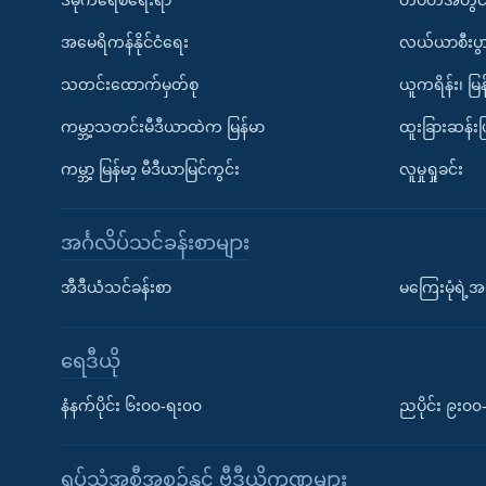
အမေရိကန်နိုင်ငံရေး
လယ်ယာစီးပွ
သတင်းထောက်မှတ်စု
ယူကရိန်း၊ မြန
ကမ္ဘာ့သတင်းမီဒီယာထဲက မြန်မာ
ထူးခြားဆန်း
ကမ္ဘာ့ မြန်မာ့ မီဒီယာမြင်ကွင်း
လူမှုရှုခင်း
အင်္ဂလိပ်သင်ခန်းစာများ
အီဒီယံသင်ခန်းစာ
မကြေးမုံရဲ့အင
ရေဒီယို
နံနက်ပိုင်း ၆း၀၀-ရး၀၀
ညပိုင်း ၉း၀
ရုပ်သံအစီအစဉ်နှင့် ဗွီဒီယိုကဏ္ဍများ