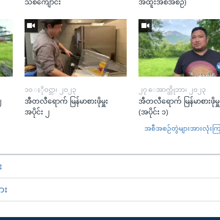
သစ်ကျောင်း
အထူးအစီအစဉ်)
၁၀ ႏိုဝင္ဘာ၊ ၂၀၂၃
၂၇ ေအာက္တိုဘာ၊ ၂၀၂၃
၂
အီတလီရောက် မြန်မာစားဖိုမှူး
အီတလီရောက် မြန်မာစားဖိုမှူ
အပိုင်း ၂
(အပိုင်း ၁)
အစီအစဉ်တွဲများအားလုံးကြည့
း
ား