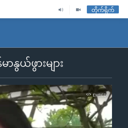
တိုက်ရိုက်
်မာနွယ်ဖွားများ
EMBED