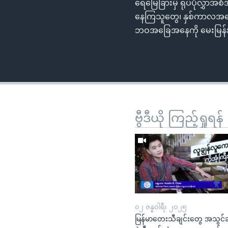
ရေမြေခြားမှ ရုပ်ပုံလွှာအစ
နေကြသူတွေ၊ နှစ်ကာလအတော်က
ဘဝအခြေအနေကို မေးမြန်း
ဗွီဒီယို ကြည့်ရှုရန်
၀၂ ဇန္နဝါရီ၊ ၂၀၂၅
မြန်မာတေးသီချင်းတွေ အသွင်