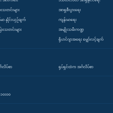
ားသတင်းများ
အာရှစီးပွားရေး
်မာ နှိုင်းယှဉ်ချက်
ကျန်းမာရေး
ပြားသတင်းများ
အမျိုးသမီးကဏ္ဍ
ရိုဟင်ဂျာအရေး မျှော်လင့်ချက်
်္ဂလိပ်စာ
ရုပ်ရှင်ထဲက အင်္ဂလိပ်စာ
၀-၁၀း၀၀