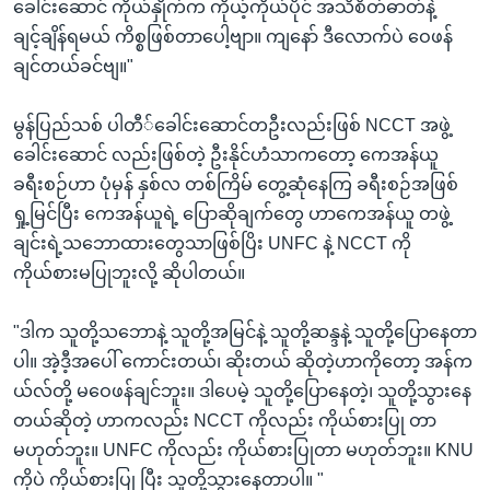
ခေါင်းဆောင် ကိုယ်နှိုက်က ကိုယ့်ကိုယ်ပိုင် အသိစိတ်ဓာတ်နဲ့
ချင့်ချိန်ရမယ် ကိစ္စဖြစ်တာပေါ့ဗျာ။ ကျနော် ဒီလောက်ပဲ ဝေဖန်
ချင်တယ်ခင်ဗျ။"
မွန်ပြည်သစ် ပါတီ်ခေါင်းဆောင်တဦးလည်းဖြစ် NCCT အဖွဲ့
ခေါင်းဆောင် လည်းဖြစ်တဲ့ ဦးနိုင်ဟံသာကတော့ ကေအန်ယူ
ခရီးစဉ်ဟာ ပုံမှန် နှစ်လ တစ်ကြိမ် တွေ့ဆုံနေကြ ခရီးစဉ်အဖြစ်
ရှု့မြင်ပြီး ကေအန်ယူရဲ့ ပြောဆိုချက်တွေ ဟာကေအန်ယူ တဖွဲ့
ချင်းရဲ့သဘောထားတွေသာဖြစ်ပြိး UNFC နဲ့ NCCT ကို
ကိုယ်စားမပြုဘူးလို့ ဆိုပါတယ်။
"ဒါက သူတို့သဘောနဲ့ သူတို့အမြင်နဲ့ သူတို့ဆန္ဒနဲ့ သူတို့ပြောနေတာ
ပါ။ အဲ့ဒီ့အပေါ် ကောင်းတယ်၊ ဆိုးတယ် ဆိုတဲ့ဟာကိုတော့ အန်က
ယ်လ်တို့ မဝေဖန်ချင်ဘူး။ ဒါပေမဲ့ သူတို့ပြောနေတဲ့၊ သူတို့သွားနေ
တယ်ဆိုတဲ့ ဟာကလည်း NCCT ကိုလည်း ကိုယ်စားပြု တာ
မဟုတ်ဘူး။ UNFC ကိုလည်း ကိုယ်စားပြုတာ မဟုတ်ဘူး။ KNU
ကိုပဲ ကိုယ်စားပြု ပြီး သူတို့သွားနေတာပါ။ "