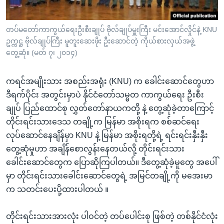
အ
သုတပဒေသာ အင်္ဂလိပ်စာ
ညွန်း
Learning English
တပ်မတော်ကာကွယ်ရေးဦးစီးချုပ် ဗိုလ်ချုပ်မှူးကြီး မင်းအောင်လှိုင်နဲ့ KNU
စာမျက်နှာ
ဥက္ကဋ္ဌ ဗိုလ်ချုပ်ကြီး မူတူးဆေးဖိုး ဦးဆောင်တဲ့ ကိုယ်စားလှယ်အဖွဲ့
သို့
ဗွီအိုအေ လူမှုကွန်ယက်များ
တွေ့ဆုံ။ (မတ် ၇၊ ၂၀၁၄)
ကျော်
ကြည့်
ကရင်အမျိုးသား အစည်းအရုံး (KNU) က ခေါင်းဆောင်တွေဟာ
ရန်
ဘာသာစကားများ
ဒီရက်ပိုင်း အတွင်းမှာပဲ နိုင်ငံတော်သမ္မတ ကာကွယ်ရေး ဦးစီး
ရှာဖွေ
ချုပ် ပြည်ထောင်စု လွှတ်တော်နာယကတို့ နဲ့ တွေ့ဆုံခဲ့တာကြောင့်
ရန်
တိုင်းရင်းသားဒေသ တချို့က မြန်မာ အစိုးရက စစ်ဆင်ရေး
နေရာ
လုပ်ဆောင်နေချိန်မှာ KNU နဲ့ မြန်မာ အစိုးရတို့ရဲ့ ရင်းရင်းနှီးနှီး
သို့
တွေ့ဆုံမှုဟာ အချိန်စောလွန်းနေတယ်လို့ တိုင်းရင်းသား
ကျော်
ခေါင်းဆောင်တွေက ပြောဆိုကြပါတယ်။ ဒီတွေ့ဆုံခဲ့မူတွေ အပေါ်
ရန်
မှာ တိုင်းရင်းသားခေါင်းဆောင်တွေရဲ့ အမြင်တချို့ကို မအေးမာ
က သတင်းပေးပို့ထားပါတယ် ။
တိုင်းရင်းသားအားလုံး ပါဝင်တဲ့ တပ်ပေါင်းစု ဖြစ်တဲ့ တစ်နိုင်ငံလုံး