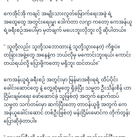
ကေအိုင်အို ကချင် အမျိုးသားလွတ်မြောက်ရေးအဖွဲ ရဲ့
အထွေထွေ အတွင်းရေးမှူး ဒေါက်တာ လဂျာ ကတော့ ကေအန်ယူ
ရဲ့ခရီးစဉ်အပေါ်မှာ မှတ်ချက် မပေးဘူးလိုဘူး လို့ ဆိုပါတယ်။
" သူတို့လည်း သူတို့သဘောထားနဲ့ သူတို့သွားနေတဲ့ ကိစ္စပဲ။
တခြားအဖွဲ့တွေ အနေနဲ့က ဘယ်လိုမှ မကောင်းဘူးရယ်၊ ကောင်း
တယ်ရယ်လို့ ပြောဖို့ကတော့ မရှိဘူး ထင်တယ်။"
ကေအန်ယူရဲ့ခရီးစဉ် အတွင်းမှာ မြန်မာအစိုးရရဲ့ ထိပ်ပိုင်း
ခေါင်းဆောင်တွေ နဲ့ တွေ့ဆုံမူတွေ ရှိခဲ့ပြီး သမ္မတ ဦးသိန်းစိန် ဟာ
ငြိမ်းချမ်းရေး ဖော်ဆောင်ခဲ့ သူဖြစ်တဲ့ အတွက် နောက်ထပ်
သမ္မတ သက်တမ်းမှာ ဆက်ပြီးတော့ တာဝန်ယူဖို့ အတွက် ကေ
အန်ယူခေါင်းဆောင် တစ်ဦးဖြစ်တဲ့ မန်းငြိမ်းမောင်က တိုက်တွန်း
ပြောဆိုခဲ့တာပါ။