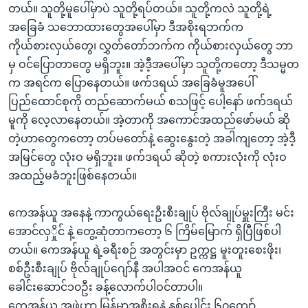
တယ်။ သူတို့မူပေါ်မှာပဲ သူတို့ရပ်တယ်။ သူတို့ကလဲ သူတို့ရဲ့
အခြေခံ သဘောထားတွေအပေါ်မှာ ဒီအစိုးရဘက်က
ကိုယ်စားလှယ်တွေ၊ လွှတ်တော်ဘက်က ကိုယ်စားလှယ်တွေ ဘာ
မှ ဝင်ပြောတာတွေ မရှိဘူး။ အဲ့ဒီ့အပေါ်မှာ သူတို့ကတော့ ဒီသမ္မတ
က အရင်က ပြောနေတယ်။ ဖက်ဒရယ် အခြေခံမူအပေါ်
ပြည်ထောင်စုကို တည်ဆောက်မယ် စသဖြင့် ပေါ့နော် ဖက်ဒရယ်
မူကို လေ့လာနေတယ်။ အဲ့တာကို အကောင်အထည်ဖော်မယ် ဆို
တဲ့ဟာတွေကတော့ တပ်မတော်နဲ့ ဆွေးနွေးတဲ့ အခါကျတော့ အဲ့ဒီ့
အမြင်တွေ လုံးဝ မရှိဘူး။ ဖက်ဒရယ် ဆိုတဲ့ စကားလုံးကို လုံးဝ
အထည့်မခံဘူးဖြစ်နေတယ်။
ကေအန်ယူ အနေနဲ့ ကာကွယ်ရေးဦးစီးချုပ် ဗိုလ်ချုပ်မှူးကြီး မင်း
အောင်လှှိုင် နဲ့ တွေ့ဆုံတာကတော့ ၆ ကြိမ်မြောက် ရှိပြီဖြစ်ပါ
တယ်။ ကေအန်ယူ ရဲ့ခရီးစဉ် အတွင်းမှာ ဥက္ကဋ္ဌ မူးတူးစေးဖိုး၊
စစ်ဦးစီးချုပ် ဗိုလ်ချုပ်ဂျော်နီ အပါအဝင် ကေအန်ယူ
ခေါင်းဆောင်၁၀ဦး ခန့်လောက်ပါဝင်တာပါ။
ကေအန်ယူ အဖွဲ့ဟာ မြန်မာအစိုးရနဲ့ နှစ်ပေါင်း ၆၀ကျော်