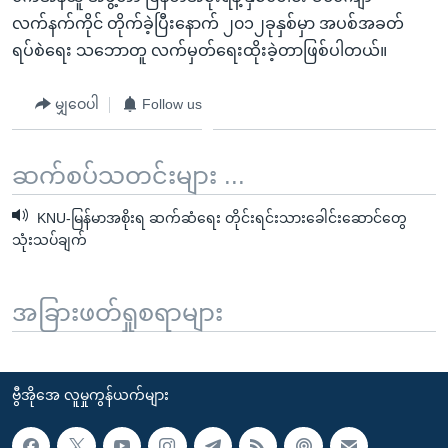
လက်နက်ကိုင် တိုက်ခဲ့ပြီးနောက် ၂၀၁၂ခုနှစ်မှာ အပစ်အခတ်
ရပ်စဲရေး သဘောတူ လက်မှတ်ရေးထိုးခဲ့တာဖြစ်ပါတယ်။
မျှဝေပါ
Follow us
ဆက်စပ်သတင်းများ ...
KNU-မြန်မာအစိုးရ ဆက်ဆံရေး တိုင်းရင်းသားခေါင်းဆောင်တွေ
သုံးသပ်ချက်
အခြားဖတ်ရှုစရာများ
ဗွီအိုအေ လူမှုကွန်ယက်များ