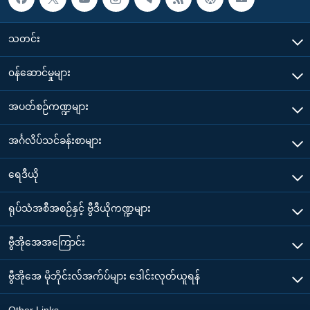
သတင်း
၀န်ဆောင်မှုများ
အပတ်စဉ်ကဏ္ဍများ
အင်္ဂလိပ်သင်ခန်းစာများ
ရေဒီယို
ရုပ်သံအစီအစဉ်နှင့် ဗွီဒီယိုကဏ္ဍများ
ဗွီအိုအေအကြောင်း
ဗွီအိုအေ မိုဘိုင်းလ်အက်ပ်များ ဒေါင်းလုတ်ယူရန်