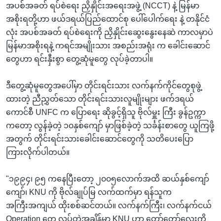
အပစ်အခတ် ရပ်စဲရေး ညှိနှိုင်းအရေးအဖွဲ့ (NCCT) နဲ့ မြန်မာ
အစိုးရတို့ဟာ ဖယ်ဒရယ်ပြည်ထောင်စု ပေါ်ပေါက်ရေး နဲ့ တနိုင်ငံ
လုံး အပစ်အခတ် ရပ်စဲရေးကို ညှိနှိုင်းဆွေးနွေးနေဆဲ ကာလမှာပဲ
မြန်မာအစိုးရနဲ့ ကရင်အမျိုးသား အစည်းအရုံး က ခေါင်းဆောင်
တွေဟာ ရင်းနှီးစွာ တွေ့ဆုံမူတွေ လုပ်ခဲ့တာပါ။
ဒီတွေ့ဆုံမူတွေအပေါ်မှာ တိုင်းရင်းသား လက်နက်ကိုင်တွေစုဖွဲ့
ထားတဲ့ ညီညွှတ်သော တိုင်းရင်းသားလူမျိုးများ ဖက်ဒရယ်
ကောင်စီ UNFC က ပြောရေး ဆိုခွင့်ရှိသူ ဗိုလ်မှူး ကြီး ခွန်ဥက္ကာ
ကတော့ လွန်ခဲ့တဲ့ ၁၀နှစ်ကျော် မှာဖြစ်ခဲ့တဲ့ သင်္ခန်းစာတွေ ယူကြဖို့
အတွက် တိုင်းရင်းသားခေါင်းဆောင်တွေကို သတိပေးပြော
ကြားလိုက်ပါတယ်။
"၁၉၉၄၊ ၉၅ ကနေပြီးတော့ ၂၀၀၅လောက်အထိ ဆယ်နှစ်ကျော်
ကျော်၊ KNU ကို ဗိုလ်ချုပ်မြ လက်ထက်မှာ ရန်သူက
အကြီးအကျယ် ထိုးစစ်ဆင်တယ်။ လက်နက်ကြီး၊ လက်နက်ငယ်
Operation တွေ လုပ်တဲ့အချိန်မှာ KNU ဟာ တော်တော်လေးကို