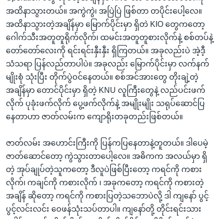
အထိနာသွားတယ်။ အကွဲကွဲ၊ အပြဲပြဲ ဖြစ်တာ တပိုင်းပေါ့လေ။
အထိနာသွားတဲ့အချိန်မှာ မြောက်ပိုင်းမှာ ရှိတဲ KIO တွေကတော့
ဂေါက်သီးအတူတူရိုက်လိုက်၊ ထမင်းအတူတူစားလိုက်နဲ့ စစ်တပ်နဲ့
တော်တော်လေးကို ရင်းရင်းနှီးနှီး ရှိကြတယ်။ အခုလည်းပဲ အဲ့ဒီ့
သံသရာ ပြန်လည်တာပါပဲ။ အခုလည်း မြောက်ပိုင်းမှာ လက်နက်
မျိုးစုံ သုံးပြီး တိုက်ပွဲဝင်နေတယ်။ စစ်အင်အားတွေ တိုးချဲ့တဲ့
အချိန်မှာ တောင်ပိုင်းမှာ ရှိတဲ့ KNU လူကြီးတွေနဲ့ လည်ပင်းဖက်
လိုက် ပုခုံးဖက်လိုက် ပွေ့ဖက်လိုက်နဲ့ အမျိုးမျိုး သရုပ်ဆောင်ပြ
နေတာဟာ ဇာတ်လမ်းက ကျောရိုးတခုတည်းဖြစ်တယ်။
ဇာတ်လမ်း အဟောင်းကြီးကို ပြန်ကပြနေတာနဲ့တူတယ်။ ဒါပေမဲ့
ဇာတ်ဆောင်တော့ ကွဲသွားတာပေါ့လေ။ အဓိကက အလယ်မှာ ရှိ
တဲ့ အုပ်ချုပ်တဲ့သူကတော့ ဒီလူပဲဖြစ်ပြီးတော့ ကရင်ကို ကစား
လိုက်၊ ကချင်ကို ကစားလိုက် ၊ အခုကတော့ ကရင်ကို ကစားတဲ့
အချိန် ဆိုတော့ ကရင်ကို ကစားပြတဲ့သဘောပဲလို့ ဒါ ကျနော် ပွင့်
ပွင့်လင်းလင်း ဝေဖန်သုံးသပ်တာပါ။ ကျနော်တို့ တိုင်းရင်းသား