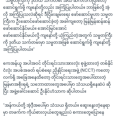
" သမ္မတကြီးကို ဒုတိယ သက်တမ်း အထိ ဆက်လက်ပြီးတော့
ဆောင်ရွက်ဖို့ ကျနော်တို့လည်း အကြံပြုပါတယ်။ ဘာဖြစ်လို့ အဲ့
လို အကြံပြုသလဲဆိုရင် ဒီငြိမ်းချမ်းရေး ဖော်ဆောင်မှုဟာ သမ္မတ
ကြီးက ဦးဆောင်ဖော်ဆောင်ခဲ့တဲ့ အခါကျတော့ မြန်မြန်ဆန်ဆန်
ဖော်ဆောင်နိုင်မယ်။ အောင်မြင်အောင်
ဖော်ဆောင်နိုင်မယ်လို့ ကျနော်တို့ ယုံကြည်တဲ့အတွက် သမ္မတကြီး
ကို ဒုတိယ သက်တမ်းမှာ သမ္မတအဖြစ် ဆောင်ရွက်ဖို့ ကျနော်တို့
အကြံပြုပါတယ်။"
ကေအန်ယူ အပါအဝင် တိုင်းရင်းသားအားလုံး စုဖွဲ့ထားတဲ့ တစ်နိုင်
ငံလုံး အပစ်အခတ် ရပ်စဲရေး ညှိနှိုင်းရေးအဖွဲ့ (NCCT) ကတော့
လက်ရှိ အခြေအနေထိတော့ တိုင်းရင်းသားတွေအပေါ်ထားတဲ့
မြန်မာအစိုးရရဲ့ သဘောထားတွေအပေါ်မှာ သံသယရှိနေဆဲပဲ ဆို
ပြီး အဖွဲ့ခေါင်းဆောင် ဦးနိုင်ဟံသာက ဆိုပါတယ်။
"အန်ကယ်တို့ အဲ့ဒီ့အပေါ်မှာ သံသယ ရှိတယ်။ ဆွေးနွေးတဲ့နေရာ
မှာ တဖက်က ကိုယ်စားလှယ်တွေချည်းပဲ စကားတွေပြောနေ