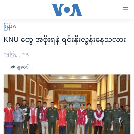
သုံး
ရ
လွယ်ကူ
မြန်မာ
မူလစာမျက်နှာ
စေ
KNU တွေ အစိုးရနဲ့ ရင်းနှီးလွန်းနေသလား
မြန်မာ
သည့်
ကမ္ဘာ့သတင်းများ
၀၅ ဇြန္၊ ၂၀၁၄
Link
ဗွီဒီယို
နိုင်ငံတကာ
မျှဝေပါ
များ
သတင်းလွတ်လပ်ခွင့်
အမေရိကန်
ပင်မ
ရပ်ဝန်းတခု လမ်းတခု အလွန်
တရုတ်
အကြောင်းအရာ
သို့
အင်္ဂလိပ်စာလေ့လာမယ်
အစ္စရေး-ပါလက်စတိုင်း
ကျော်
အပတ်စဉ်ကဏ္ဍများ
အမေရိကန်သုံးအီဒီယံ
ကြည့်
ရေဒီယိုနှင့်ရုပ်သံ အချက်အလက်များ
မကြေးမုံရဲ့ အင်္ဂလိပ်စာ
ရေဒီယို
ရန်
ပင်မ
ရေဒီယို/တီဗွီအစီအစဉ်
ရုပ်ရှင်ထဲက အင်္ဂလိပ်စာ
တီဗွီ