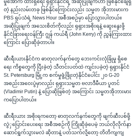
မှုအောက် ထားရှိရေး ရုရှားနိုင်ငံရဲ့ အဆိုပြုချက်ဟာ ဖြစ်နိုင်ချေရှိ
တဲ့ နည်းလမ်းတခု ဖြစ်နိုင်ကြောင်းလည်း သမ္မတ အိုဘားမားက
PBS ရုပ်သံရဲ့ News Hour အစီအစဉ်မှာ ပြောသွားပါတယ်။
အဆိုပြုချက် အသေးစိတ်ကိုလည်း ရုရှားအစိုးရနဲ့ ဆွေးနွေးဖို့
နိုင်ငံခြားရေးဝန်ကြီး ဂျွန် ကယ်ရီ (John Kerry) ကို ညွှန်ကြားထား
ကြောင်း ပြောဆိုခဲ့တာပါ။
ဆီးရီးယားနိုင်ငံက ဓာတုလက်နက်တွေ ဘေးကင်းလုံခြုံမှု ရှိစေ
ရေး ကိစ္စတွေကို ပြီးခဲ့တဲ့ သီတင်းပတ်ထဲ ကျင်းပခဲ့တဲ့ ရုရှားနိုင်ငံ
St. Petersburg မြို့က စက်မှုဖွံ့ဖြိုးတဲ့နိုင်ငံပေါင်း ၂၀ G-20
အစည်းအဝေးပွဲမှာလည်း ရုရှားသမ္မတ ဗလာဒီမီယာ ပူတင်
(Vladimir Putin) နဲ့ ပြောဆိုဖြစ်တဲ့ အကြောင်း သမ္မတအိုဘားမား
ကပြောပါတယ်။
ဆီးရီးယား အစိုးရကတော့ ဓာတုလက်နက်တွေကို ဖျက်ဆီးပစ်ဖို့
လွဲှပြောင်းပေးရေး အစီအစဉ်ကို ကြိုဆိုခဲ့ပေမဲ့ ဘယ်လိုလိုက်နာ
ဆောင်ရွက်သွားမလဲ ဆိုတာနဲ့ ပတ်သက်လို့တော့ တိတိကျကျ