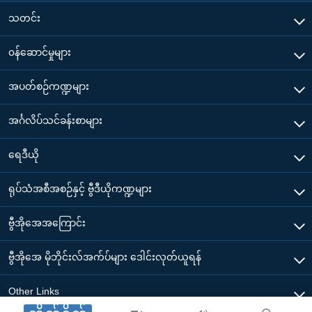
သတင်း
၀န်ဆောင်မှုများ
အပတ်စဉ်ကဏ္ဍများ
အင်္ဂလိပ်သင်ခန်းစာများ
ရေဒီယို
ရုပ်သံအစီအစဉ်နှင့် ဗွီဒီယိုကဏ္ဍများ
ဗွီအိုအေအကြောင်း
ဗွီအိုအေ မိုဘိုင်းလ်အက်ပ်များ ဒေါင်းလုတ်ယူရန်
Other Links