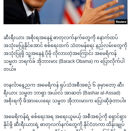
အ
သုတပဒေသာ အင်္ဂလိပ်စာ
ညွန်း
Learning English
စာမျက်နှာ
သို့
ဗွီအိုအေ လူမှုကွန်ယက်များ
ကျော်
ဆီးရီးယား အစိုးရအနေနဲ့ ဓာတုလက်နက်တွေကို နောက်ထပ်
ကြည့်
အသုံးမပြုနိုင်အောင် စစ်ရေးထက် သံတမန်ရေး နည်လမ်းတွေကို
ရန်
အသုံးပြုဖို့ သူ့အနေနဲ့ ပိုမို လိုလားတဲ့အကြောင်း အမေရိကန်
ဘာသာစကားများ
ရှာဖွေ
သမ္မတ ဘရက်ခ် အိုဘားမား (Barack Obama) က ပြောလိုက်ပါ
ရန်
တယ်။
နေရာ
သို့
တနင်္လာနေ့ညက အမေရိကန် ရုပ်သံအစီအစဉ် ၆ ခုမှာတော့ ဆီး
ကျော်
ရီးယား သမ္မတ ဘာရှာ အယ်လ် အာဆတ် (Bashar al-Assad)
ရန်
အစိုးရကို ဖိအားပေးရေး သမ္မတ အိုဘားမားက ပြောဆိုခဲ့တာပါ။
အမေရိကန်ရဲ့ စစ်ရေးအရ အရေးယူမယ့် အစီအစဉ်ကို ရှောင်ရှား
နိုင်ဖို့ ဆီးရီးယားရဲ့ ဓာတုလက်နက်တွေကို နိုင်ငံတကာ ထိန်းချုပ်