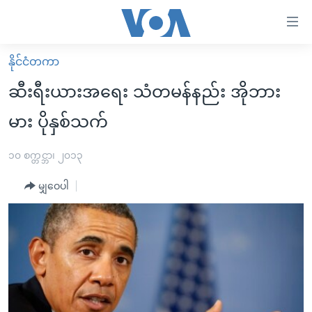
သုံး
ရ
လွယ်ကူ
နိုင်ငံတကာ
မူလစာမျက်နှာ
စေ
ဆီးရီးယားအရေး သံတမန်နည်း အိုဘား
မြန်မာ
သည့်
မား ပိုနှစ်သက်
ကမ္ဘာ့သတင်းများ
Link
ဗွီဒီယို
နိုင်ငံတကာ
၁၀ စက္တင္ဘာ၊ ၂၀၁၃
များ
သတင်းလွတ်လပ်ခွင့်
အမေရိကန်
ပင်မ
မျှဝေပါ
ရပ်ဝန်းတခု လမ်းတခု အလွန်
တရုတ်
အကြောင်းအရာ
သို့
အင်္ဂလိပ်စာလေ့လာမယ်
အစ္စရေး-ပါလက်စတိုင်း
ကျော်
အပတ်စဉ်ကဏ္ဍများ
အမေရိကန်သုံးအီဒီယံ
ကြည့်
ရေဒီယိုနှင့်ရုပ်သံ အချက်အလက်များ
မကြေးမုံရဲ့ အင်္ဂလိပ်စာ
ရေဒီယို
ရန်
ပင်မ
ရေဒီယို/တီဗွီအစီအစဉ်
ရုပ်ရှင်ထဲက အင်္ဂလိပ်စာ
တီဗွီ