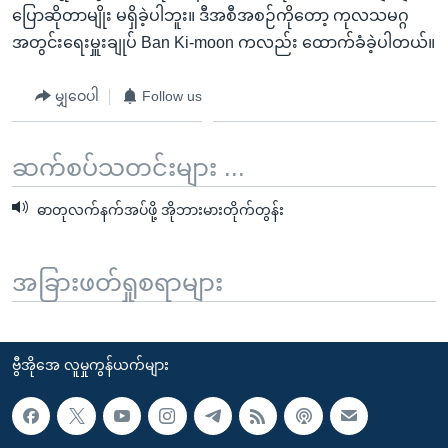
ပြောဆိုတာမျိုး မရှိခဲ့ပါဘူး။ ဒီအစီအစဉ်ကိုတော့ ကုလသမဂ္ဂ
အတွင်းရေးမှူးချုပ် Ban Ki-moon ကလည်း ထောက်ခံခဲ့ပါတယ်။
မျှဝေပါ
Follow us
ဆက်စပ်သတင်းများ ...
ဓာတုလက်နက်အပ်ဖို့ အိုဘားမားတိုက်တွန်း
အခြားဖတ်ရှုစရာများ
ဗွီအိုအေ လူမှုကွန်ယက်များ