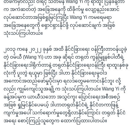
တဖက်မှာလည်း ဝါရင့် သံတမန် Wang Yi ကို ရာထူး ပြန်ခန့်တာ
က အကဲဆတ်တဲ့ အခြေအနေကို ထိခိုက်မှု လျော့နည်းအောင်
လုပ်ဆောင်တာအဖြစ်ရှုမြင်ကြပြီး Wang Yi ကမရေမရာ
အခြေအနေတွေကို ရှောင်ရှားနိုင်ဖို့ လုပ်ဆောင်ချက် အဖြစ်
သုံးသပ်ကြပါတယ်။
၂၀၁၃ ကနေ ၂၀၂၂ ခုနှစ် အထိ နိုင်ငံခြားရေး ဝန်ကြီးတာဝန်ယူခဲ့
တဲ့ ဝမ်ယီ (Wang Yi) ဟာ အခု ဆိုရင် တရုတ် ကွန်မြူနစ်ပါတီရဲ့
နိုင်ငံခြားရေးဒါရိုက်တာနဲ့ တရုတ်နိုင်ငံခြားရေးဝန်ကြီး ရာထူးနှစ်ခု
လုံးကို ပူးတွဲ ရယူမှာ ဖြစ်ပြီး ဒါဟာ နိုင်ငံခြားရေးမူဝါဒ
အကောင်အထည်ဖော်မှုပိုင်းမှာ ရလဒ်တွေမကောင်းနိုင်ဘူး လို့
လည်း ကျွမ်းကျင်သူအချို့က သုံးသပ်ကြပါတယ်။ Wang Yi ကို
ခန့်အပ်မှုက ယာယီသဘော အသွင်ကူး ပြောင်းရေးအစီအစဉ်
အဖြစ် ရှုမြင်နိုင်ပေမယ့် ဒါဟာတရုတ်နိုင်ငံရဲ့ နိုင်ငံတကာဖြန့်
ကျက်မှုအပေါ် သက်ရောက်မှုတွေရှိလာနိုင်ကြောင်း တရုတ် နိုင်ငံ
အရေး စောင့်ကြည့်သူတွေက ထောက်ပြထားပါတယ်။