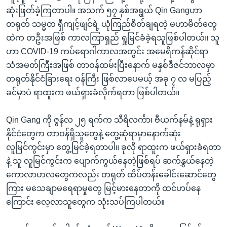
ဆုံးဖြတ်ခဲ့ကြတာပါ။ အသက် ၅၇ နှစ်အရွယ် Qin Gangဟာ
တရုတ် သမ္မတ ရှီကျင့်ဖျင်ရဲ့ ယုံကြည်စိတ်ချရတဲ့ မဟာမိတ်တွေ
ထဲက တဦးအဖြစ် ကာလကြာရှည် ရှုမြင်ခံခဲ့ရသူဖြစ်ပါတယ်။ သူ
ဟာ COVID-19 ကပ်ရောဂါကာလအတွင်း အမေရိကန်ဆိုင်ရာ
သံအမတ်ကြီးအဖြစ် တာဝန်ထမ်းပြီးနောက် မနှစ်ဒီဇင်ဘာလမှာ
တရုတ်နိုင်ငံခြားရေး ဝန်ကြီး ဖြစ်လာပေမယ့် အခု ၇ လ မပြည့်
ခင်မှာပဲ ရာထူးက ဖယ်ရှားခံလိုက်ရတာ ဖြစ်ပါတယ်။
Qin Gang ကို ဇွန်လ ၂၅ ရက်က သီရိလင်္ကာ၊ ဗီယက်နမ်နဲ့ ရုရှား
နိုင်ငံတွေက တာဝန်ရှိသူတွေနဲ့ တွေ့ဆုံရာမှာနောက်ဆုံး
လူမြင်ကွင်းမှာ တွေ့မြင်ခဲ့ရတာပါ။ ခုလို ရာထူးက ဖယ်ရှားခံရတာ
နဲ့ သူ လူမြင်ကွင်းက ပျောက်ကွယ်နေတဲ့ဖြစ်ရပ် ဆက်နွှယ်နေတဲ့
ကောလာဟလတွေကလည်း တရုတ် ထိပ်တန်းခေါင်းဆောင်တွေ
ကြား မသေချာမရေရာမှုတွေ မြင့်မားနေတာကို ထင်ဟပ်နေ
ကြောင်း လေ့လာသူတွေက သုံးသပ်ကြပါတယ်။