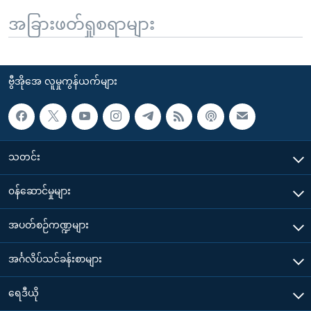
အခြားဖတ်ရှုစရာများ
ဗွီအိုအေ လူမှုကွန်ယက်များ
သတင်း
၀န်ဆောင်မှုများ
အပတ်စဉ်ကဏ္ဍများ
အင်္ဂလိပ်သင်ခန်းစာများ
ရေဒီယို