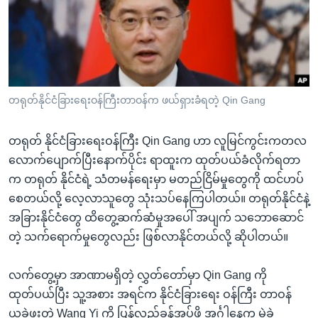
အ
သုတပဒေသာ အင်္ဂလိပ်စာ
ညွန်း
Learning English
စာမျက်နှာ
သို့
ဗွီအိုအေ လူမှုကွန်ယက်များ
ကျော်
ကြည့်
တရုတ်နိုင်ငံခြားရေးဝန်ကြီးတာဝန်က ဖယ်ရှားခံရတဲ့ Qin Gang
ရန်
ဘာသာစကားများ
ရှာဖွေ
တရုတ် နိုင်ငံခြားရေးဝန်ကြီး Qin Gang ဟာ လူမြင်ကွင်းကတလ
ရန်
လောက်ပျောက်ပြီးနောက်ပိုင်း ရာထူးက ထုတ်ပယ်ခံလိုက်ရတာ
နေရာ
က တရုတ် နိုင်ငံရဲ့ သံတမန်ရေးမှာ မတည်ငြိမ်မှုတွေကို ထင်ဟပ်
သို့
စေတယ်လို့ လေ့လာသူတွေ သုံးသပ်နေကြပါတယ်။ တရုတ်နိုင်ငံနဲ့
ကျော်
အခြားနိုင်ငံတွေ ထိတွေ့ဆက်ဆံမှုအပေါ် အပျက် သဘောဆောင်
ရန်
တဲ့ သက်ရောက်မှုတွေလည်း ဖြစ်လာနိုင်တယ်လို့ ဆိုပါတယ်။
လက်တွေ့မှာ အာဏာမရှိတဲ့ လွှတ်တော်မှာ Qin Gang ကို
ထုတ်ပယ်ပြီး သူ့အစား အရင်က နိုင်ငံခြားရေး ဝန်ကြီး တာဝန်
ယူခဲ့ဖူးတဲ့ Wang Yi ကို ပြန်လည်ခန့်အပ်ဖို့ အင်္ဂါနေ့က မဲခွဲ