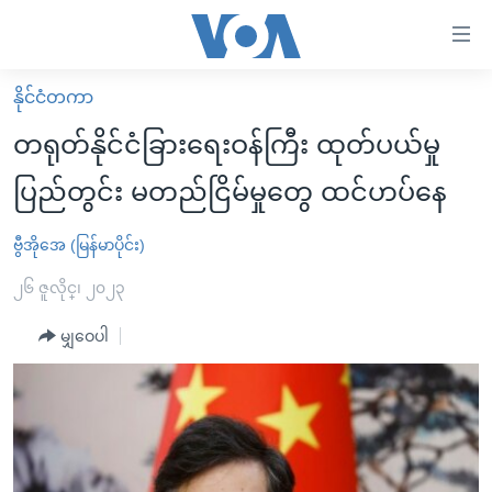
သုံး
ရ
လွယ်ကူ
နိုင်ငံတကာ
မူလစာမျက်နှာ
စေ
တရုတ်နိုင်ငံခြားရေးဝန်ကြီး ထုတ်ပယ်မှု
မြန်မာ
သည့်
ပြည်တွင်း မတည်ငြိမ်မှုတွေ ထင်ဟပ်နေ
ကမ္ဘာ့သတင်းများ
Link
ဗွီဒီယို
နိုင်ငံတကာ
ဗွီအိုအေ (မြန်မာပိုင်း)
များ
သတင်းလွတ်လပ်ခွင့်
အမေရိကန်
၂၆ ဇူလိုင္၊ ၂၀၂၃
ပင်မ
ရပ်ဝန်းတခု လမ်းတခု အလွန်
တရုတ်
အကြောင်းအရာ
မျှဝေပါ
သို့
အင်္ဂလိပ်စာလေ့လာမယ်
အစ္စရေး-ပါလက်စတိုင်း
ကျော်
အပတ်စဉ်ကဏ္ဍများ
အမေရိကန်သုံးအီဒီယံ
ကြည့်
ရေဒီယိုနှင့်ရုပ်သံ အချက်အလက်များ
မကြေးမုံရဲ့ အင်္ဂလိပ်စာ
ရေဒီယို
ရန်
ပင်မ
ရေဒီယို/တီဗွီအစီအစဉ်
ရုပ်ရှင်ထဲက အင်္ဂလိပ်စာ
တီဗွီ