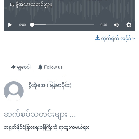
by
ဗွီအိုအေသတင်းဌာန
No media source currently available
0:00
0:46
တိုက်ရိုက် လင့်ခ်
မျှဝေပါ
Follow us
ဗွီအိုအေ (မြန်မာပိုင်း)
ဆက်စပ်သတင်းများ ...
တရုတ်နိုင်ငံခြားရေးဝန်ကြီးကို ရာထူးကဖယ်ရှား