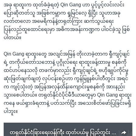
အခု ရာထူးက ထုတ်ခံခဲ့ရတဲ့ Qin Gang ဟာ ပွင့်ပွင့်လင်းလင်း
ပြောဆိုတတ်သူ အဖြစ်ကမ္ဘာက ရှုမြင်လေ့ ရှိပြီး သူဟာအခု
လတ်တလော အမေရိကန်နဲ့တရုတ်ကြား ဆက်သွယ်ရေး
ပြန်လည်ထူထောင်ရေးမှာ အဓိကအခန်းကဏ္ဍက ပါဝင်ခဲ့သူ ဖြစ်
ပါတယ်။
Qin Gang ရာထူးတွေ အလျင်အမြန် တိုးလာခဲ့တာက ရှီကျင့်ဖျင်
ရဲ့ တကိုယ်တော်သဘောနဲ့ ပုဂ္ဂိုလ်ရေး ရာထူးခန့်ထားမှု စနစ်ကို
ထင်ဟပ်နေသလို တဖက်မှာလည်း ရှီကျင့်ဖျင်ရဲ့ ဗဟိုချုပ်ကိုင်မှု
ဆုံးဖြတ်ချက်ချတဲ့ လုပ်ငန်းစဉ်ဟာ ကွန်မြူနစ်ပါတီတွင်း အရင်
က ကျင့်သုံးတဲ့ အပြန်အလှန်ထိန်းကျောင်းမှုစနစ်ကို အားနည်း
သွားစေပါတယ်။ တရုတ်နိုင်ငံပိုင်မီဒီယာတွေမှာ Qin Gang ရာထူး
ကနေ ဖယ်ရှားခံရတာနဲ့ ပတ်သက်ပြီး အသေးစိတ်ဖော်ပြခြင်းမရှိ
ပါဘူး။
တရုတ်နိုင်ငံခြားရေးဝန်ကြီး ထုတ်ပယ်မှု ပြည်တွင်း မတည်ငြိမ်မှုတွေ ထင်ဟပ်နေ