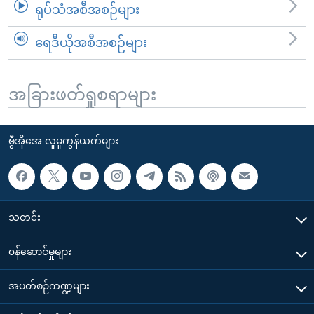
ရုပ်သံအစီအစဉ်များ
ရေဒီယိုအစီအစဉ်များ
အခြားဖတ်ရှုစရာများ
ဗွီအိုအေ လူမှုကွန်ယက်များ
သတင်း
၀န်ဆောင်မှုများ
အပတ်စဉ်ကဏ္ဍများ