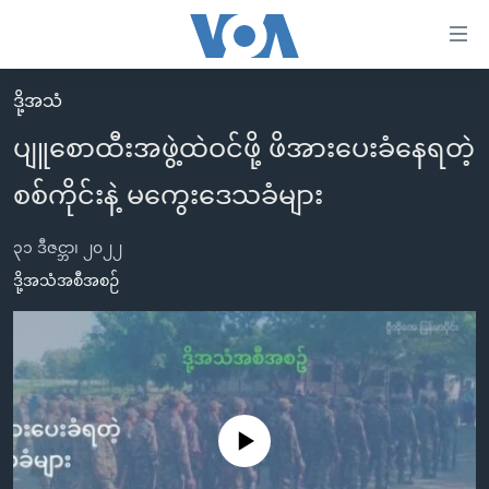
သုံး
ရ
လွယ်ကူ
ဒို့အသံ
မူလစာမျက်နှာ
စေ
ပျူစောထီးအဖွဲ့ထဲဝင်ဖို့ ဖိအားပေးခံနေရတဲ့
မြန်မာ
သည့်
စစ်ကိုင်းနဲ့ မကွေးဒေသခံများ
ကမ္ဘာ့သတင်းများ
Link
ဗွီဒီယို
နိုင်ငံတကာ
များ
၃၁ ဒီဇင္ဘာ၊ ၂၀၂၂
သတင်းလွတ်လပ်ခွင့်
အမေရိကန်
ဒို့အသံအစီအစဉ်
ပင်မ
ရပ်ဝန်းတခု လမ်းတခု အလွန်
တရုတ်
အကြောင်းအရာ
သို့
အင်္ဂလိပ်စာလေ့လာမယ်
အစ္စရေး-ပါလက်စတိုင်း
ကျော်
အပတ်စဉ်ကဏ္ဍများ
အမေရိကန်သုံးအီဒီယံ
ကြည့်
ရေဒီယိုနှင့်ရုပ်သံ အချက်အလက်များ
မကြေးမုံရဲ့ အင်္ဂလိပ်စာ
ရေဒီယို
ရန်
No media source currently available
ပင်မ
ရေဒီယို/တီဗွီအစီအစဉ်
ရုပ်ရှင်ထဲက အင်္ဂလိပ်စာ
တီဗွီ