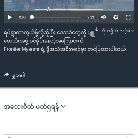
အ
သုတပဒေသာ အင်္ဂလိပ်စာ
ညွန်း
Learning English
0:00
9:33
စာမျက်နှာ
သို့
ဗွီအိုအေ လူမှုကွန်ယက်များ
တိုက်ရိုက် လင့်ခ်
ရပ်ရွာကာကွယ်ဖို့လို့ဆိုပြီး ဒေသခံတွေကို ပျူ
ကျော်
စောထီးအဖွဲ့ ဝင်ခိုင်းနေတဲ့အကြောင်းကို
ကြည့်
Frontier Myanmr ရဲ့ ဒို့အသံအစီအစဉ်မှာ တင်ပြထားပါတယ်
ရန်
ဘာသာစကားများ
ရှာဖွေ
ရန်
မျှဝေပါ
နေရာ
သို့
ကျော်
ရန်
အသေးစိတ် ဖတ်ရှုရန်