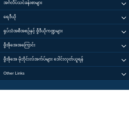
အင်္ဂလိပ်သင်ခန်းစာများ
ရေဒီယို
ရုပ်သံအစီအစဉ်နှင့် ဗွီဒီယိုကဏ္ဍများ
ဗွီအိုအေအကြောင်း
ဗွီအိုအေ မိုဘိုင်းလ်အက်ပ်များ ဒေါင်းလုတ်ယူရန်
Other Links