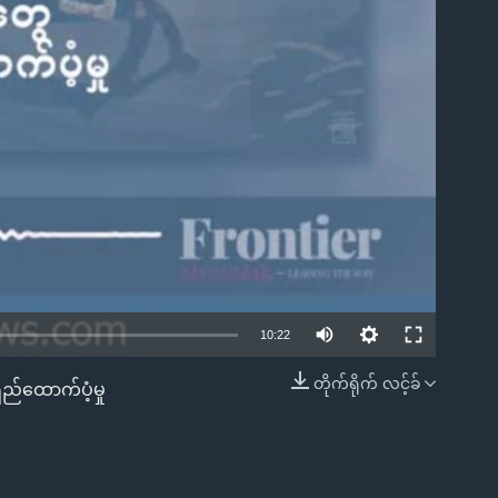
ble
10:22
တိုက်ရိုက် လင့်ခ်
ှည်ထောက်ပံ့မှု
EMBED