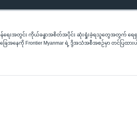
်ရေးအတွင်း ကိုယ်ခန္ဓာအစိတ်အပိုင်း ဆုံးရှုံးခဲ့ရသူတွေအတွက် ရေရ
 အခြေအနေကို Frontier Myanmar ရဲ့ ဒို့အသံအစီအစဉ်မှာ တင်ပြထာ