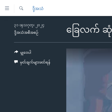
သုံး
ဒို့အသံ
ရ
ရှာဖွေ
လွယ်ကူ
မူလစာမျက်နှာ
၃၁ ၾသဂုတ္၊ ၂၀၂၄
ရ
ခြေလက် ဆုံး
စေ
မြန်မာ
လာ
ဒို့အသံအစီအစဉ်
သည့်
ဒ်
ကမ္ဘာ့သတင်းများ
Link
ဗွီဒီယို
နိုင်ငံတကာ
မျှဝေပါ
များ
သတင်းလွတ်လပ်ခွင့်
အမေရိကန်
မှတ်ချက်များဖတ်ရန်
ပင်မ
ရပ်ဝန်းတခု လမ်းတခု အလွန်
တရုတ်
အကြောင်းအရာ
အင်္ဂလိပ်စာလေ့လာမယ်
အစ္စရေး-ပါလက်စတိုင်း
သို့
အပတ်စဉ်ကဏ္ဍများ
အမေရိကန်သုံးအီဒီယံ
ကျော်
ကြည့်
ရေဒီယိုနှင့်ရုပ်သံ အချက်အလက်များ
မကြေးမုံရဲ့ အင်္ဂလိပ်စာ
ရေဒီယို
ရန်
ရေဒီယို/တီဗွီအစီအစဉ်
ရုပ်ရှင်ထဲက အင်္ဂလိပ်စာ
တီဗွီ
ပင်မ