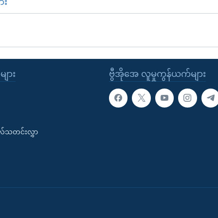
ား
ုများ
ဗွီအိုအေ လူမှုကွန်ယက်များ
းလ်သတင်းလွှာ