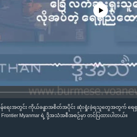
No media source currently availa
်ရေးအတွင်း ကိုယ်ခန္ဓာအစိတ်အပိုင်း ဆုံးရှုံးခဲ့ရသူတွေအတွက် ရေရ
Frontier Myanmar ရဲ့ ဒို့အသံအစီအစဉ်မှာ တင်ပြထားပါတယ်။