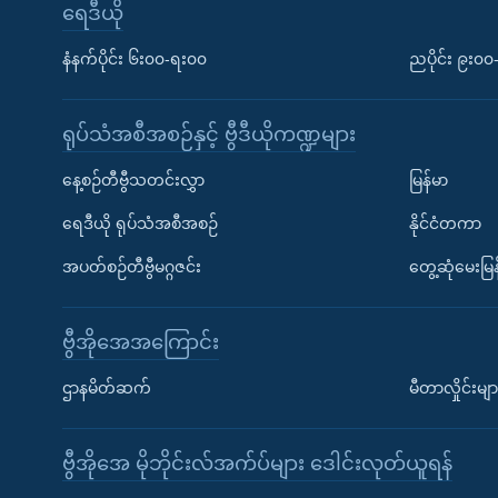
ရေဒီယို
နံနက်ပိုင်း ၆း၀၀-ရး၀၀
ညပိုင်း ၉း၀
ရုပ်သံအစီအစဉ်နှင့် ဗွီဒီယိုကဏ္ဍများ
နေ့စဉ်တီဗွီသတင်းလွှာ
မြန်မာ
ရေဒီယို ရုပ်သံအစီအစဉ်
နိုင်ငံတကာ
အပတ်စဉ်တီဗွီမဂ္ဂဇင်း
တွေ့ဆုံမေးမြန
ဗွီအိုအေအကြောင်း
ဌာနမိတ်ဆက်
မီတာလှိုင်းမျာ
ဗွီအိုအေ မိုဘိုင်းလ်အက်ပ်များ ဒေါင်းလုတ်ယူရန်
Learning English