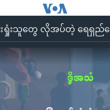
ရှုံးသူတွေ လိုအပ်တဲ့ ရေရှည်ထ