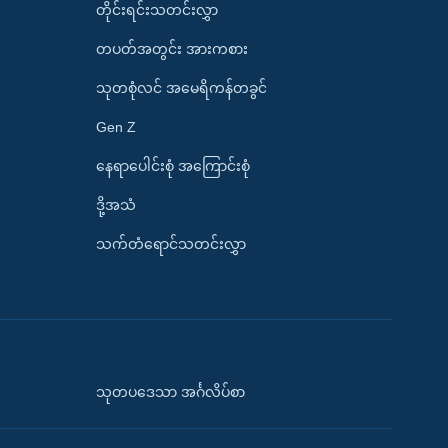
တိုင်းရင်းသတင်းလွှာ
တပတ်အတွင်း အားကစား
သုတစုံလင် အမေရိကန်တခွင်
Gen Z
နေရာပေါင်းစုံ အကြောင်းစုံ
ဒို့အသံ
သက်တံရောင်သတင်းလွှာ
သုတပဒေသာ အင်္ဂလိပ်စာ