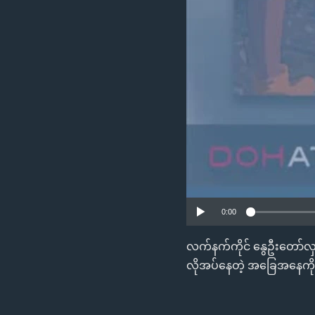
သုတပဒေသာ အင်္ဂလိပ်စာ
အ
ညွန်း
စာမျက်နှာ
သို့
ကျော်
ကြည့်
ရန်
ရှာဖွေ
ရန်
နေရာ
သို့
ကျော်
0:00
ရန်
လက်နက်ကိုင် နွေဦးတော်လှန
လိုအပ်နေတဲ့ အခြေအနေကို 