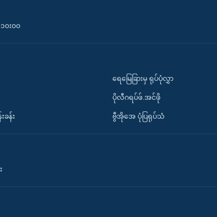
၀-၁၀း၀၀
ရေမြေခြားမှ ရုပ်ပုံလွှာ
ပိုလီဂရပ်ဖ်.အင်ဖို
်းခန်း
ဗွီအိုအေ ပုံပြရုပ်သံ
း