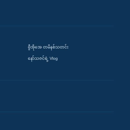
ဗွီအိုအေ တမိနစ်သတင်း
နော်သဇင်ရဲ့ Vlog