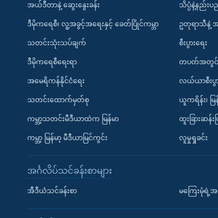
အယ်ဒီတာနဲ့ ဆွေးနွေးခန်း
သိပ္ပံနဲ့နည်း
ဒီမိုကရေစီ၊ လူ့အခွင့်အရေးနှင့် ခေတ်ပြိုင်ကမ္ဘာ
ဥတုရာသီနဲ့ 
သတင်းသုံးသပ်ချက်
စီးပွားရေး
ဒီမိုကရေစီရေးရာ
တပတ်အတွင်
အမေရိကန်နိုင်ငံရေး
လယ်ယာစီးပွ
သတင်းထောက်မှတ်စု
ယူကရိန်း၊ မြန
ကမ္ဘာ့သတင်းမီဒီယာထဲက မြန်မာ
ထူးခြားဆန်း
ကမ္ဘာ့ မြန်မာ့ မီဒီယာမြင်ကွင်း
လူမှုရှုခင်း
အင်္ဂလိပ်သင်ခန်းစာများ
အီဒီယံသင်ခန်းစာ
မကြေးမုံရဲ့အင