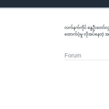
လက်နက်ကိုင် နွေဦးတော်လှန
ထောက်ပံ့မှု လိုအပ်နေတဲ့
Forum