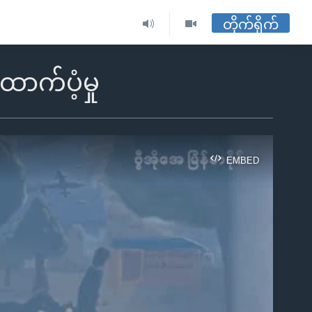
တိုက်ရိုက်
ောက်ပံ့မှု
EMBED