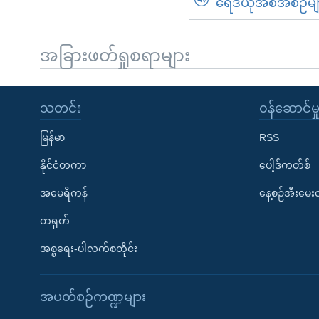
ရေဒီယိုအစီအစဉ်မျ
အခြားဖတ်ရှုစရာများ
သတင်း
၀န်ဆောင်မှ
မြန်မာ
RSS
နိုင်ငံတကာ
ပေါ့ဒ်ကတ်စ်
အမေရိကန်
နေ့စဉ်အီးမေ
တရုတ်
အစ္စရေး-ပါလက်စတိုင်း
အပတ်စဉ်ကဏ္ဍများ