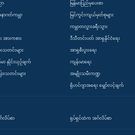
ပညာ
မြန်မာပြည်မှပေးစာ
အနာဂတ်ကမ္ဘာ
မြင်ကွင်းကျယ်မှတ်စုများ
ကမ္ဘာတလွှားခရီးသွား
း အားကစား
ဒီသီတင်းပတ် အာရှနိုင်ငံရေး
ားသတင်းများ
အာရှစီးပွားရေး
်မာ နှိုင်းယှဉ်ချက်
ကျန်းမာရေး
ပြားသတင်းများ
အမျိုးသမီးကဏ္ဍ
ရိုဟင်ဂျာအရေး မျှော်လင့်ချက်
်္ဂလိပ်စာ
ရုပ်ရှင်ထဲက အင်္ဂလိပ်စာ