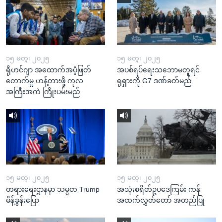
၁၅ မတ္၊ ၂၀၂၅
၁၅ မတ္၊ ၂၀၂၅
ရိုဟင်ဂျာ အထောက်အပံ့ဖြတ်
အပစ်ရပ်ရေးသဘောမတူရင်
တောက်မှု ဟန့်တားဖို့ ကုလ
ရုရှားကို G7 ဒဏ်ခတ်မည်
အကြီးအကဲ ကြိုးပမ်းမည်
၁၅ မတ္၊ ၂၀၂၅
၁၅ မတ္၊ ၂၀၂၅
တရားရေးဌာနမှာ သမ္မတ Trump
အသုံးစရိတ်ဥပဒေကြမ်း ကန်
မိန့်ခွန်းပြော
အထက်လွှတ်တော် အတည်ပြု