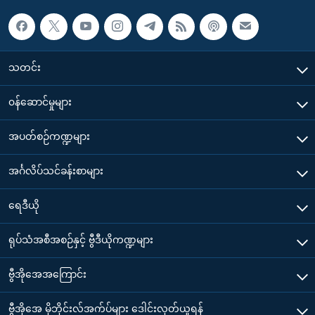
သတင်း
၀န်ဆောင်မှုများ
အပတ်စဉ်ကဏ္ဍများ
အင်္ဂလိပ်သင်ခန်းစာများ
ရေဒီယို
ရုပ်သံအစီအစဉ်နှင့် ဗွီဒီယိုကဏ္ဍများ
ဗွီအိုအေအကြောင်း
ဗွီအိုအေ မိုဘိုင်းလ်အက်ပ်များ ဒေါင်းလုတ်ယူရန်