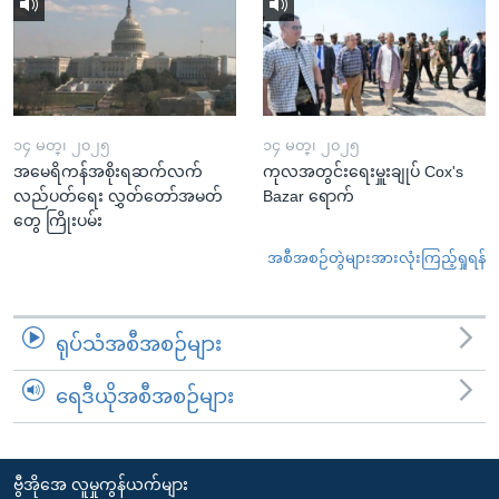
၁၄ မတ္၊ ၂၀၂၅
၁၄ မတ္၊ ၂၀၂၅
အမေရိကန်အစိုးရဆက်လက်
ကုလအတွင်းရေးမှူးချုပ် Cox's
လည်ပတ်ရေး လွှတ်တော်အမတ်
Bazar ရောက်
တွေ ကြိုးပမ်း
အစီအစဉ်တွဲများအားလုံးကြည့်ရှုရန်
ရုပ်သံအစီအစဉ်များ
ရေဒီယိုအစီအစဉ်များ
ဗွီအိုအေ လူမှုကွန်ယက်များ