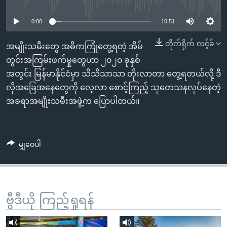
No media source currently available
အ
သုတပဒေသာ အင်္ဂလိပ်စာ
ညွန်း
Learning English
0:00
10:51
စာမျက်နှာ
သို့
တိုက်ရိုက် လင့်ခ်
ဗွီအိုအေ လူမှုကွန်ယက်များ
အမျိုးသမီးတွေ အဓိကကြုံတွေ့ရတဲ့ အိမ်
ကျော်
တွင်းအကြမ်းဖက်မှုတွေဟာ ၂၀၂၀ ခုနှစ်
ကြည့်
အတွင်း မြန်မာနိုင်ငံမှာ သိသိသာသာ တိုးလာတာ တွေ့ရတယ်လို့ ဒီ
ရန်
လိုအခြေအနေတွေကို လေ့လာ စောင့်ကြည့် သုတေသနလုပ်နေတဲ့
ဘာသာစကားများ
ရှာဖွေ
အခရာအမျိုးသမီးအဖွဲ့က ပြောပါတယ်။
ရန်
နေရာ
သို့
မျှဝေပါ
ကျော်
ရန်
ဗွီဒီယို ကြည့်ရှုရန်