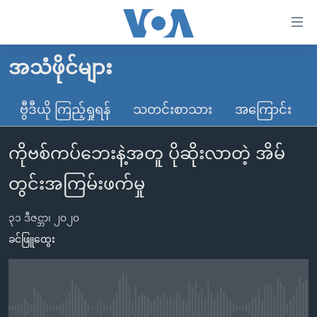
သုံး
ရ
လွယ်ကူ
အသံဖိုင်များ
မူလစာမျက်နှာ
စေ
မြန်မာ
ဗွီဒီယို ကြည့်ရှုရန်
သတင်းစာသား
အကြောင်း
သည့်
ကမ္ဘာ့သတင်းများ
Link
ကိုဗစ်ကပ်ဘေးနဲ့အတူ ပိုဆိုးလာတဲ့ အိမ်
ဗွီဒီယို
နိုင်ငံတကာ
များ
သတင်းလွတ်လပ်ခွင့်
အမေရိကန်
တွင်းအကြမ်းဖက်မှု
ပင်မ
ရပ်ဝန်းတခု လမ်းတခု အလွန်
တရုတ်
အကြောင်းအရာ
၃၁ ဒီဇင္ဘာ၊ ၂၀၂၀
သို့
အင်္ဂလိပ်စာလေ့လာမယ်
အစ္စရေး-ပါလက်စတိုင်း
ခင်ဖြူထွေး
ကျော်
အပတ်စဉ်ကဏ္ဍများ
အမေရိကန်သုံးအီဒီယံ
ကြည့်
ရေဒီယိုနှင့်ရုပ်သံ အချက်အလက်များ
မကြေးမုံရဲ့ အင်္ဂလိပ်စာ
ရေဒီယို
ရန်
ပင်မ
ရေဒီယို/တီဗွီအစီအစဉ်
ရုပ်ရှင်ထဲက အင်္ဂလိပ်စာ
တီဗွီ