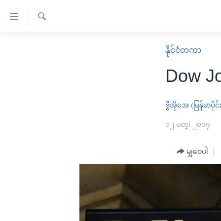
သုံး
ရ
ရှာဖွေ
လွယ်ကူ
မူလစာမျက်နှာ
နိုင်ငံတကာ
ရ
စေ
မြန်မာ
လာ
Dow Jo
သည့်
ဒ်
ကမ္ဘာ့သတင်းများ
Link
ဗွီဒီယို
နိုင်ငံတကာ
ဗွီအိုအေ (မြန်မာပိုင်
များ
သတင်းလွတ်လပ်ခွင့်
အမေရိကန်
၀၂ မတ္၊ ၂၀၁၇
ပင်မ
ရပ်ဝန်းတခု လမ်းတခု အလွန်
တရုတ်
အကြောင်းအရာ
အင်္ဂလိပ်စာလေ့လာမယ်
မျှဝေပါ
အစ္စရေး-ပါလက်စတိုင်း
သို့
အပတ်စဉ်ကဏ္ဍများ
အမေရိကန်သုံးအီဒီယံ
ကျော်
ကြည့်
ရေဒီယိုနှင့်ရုပ်သံ အချက်အလက်များ
မကြေးမုံရဲ့ အင်္ဂလိပ်စာ
ရေဒီယို
ရန်
ရေဒီယို/တီဗွီအစီအစဉ်
ရုပ်ရှင်ထဲက အင်္ဂလိပ်စာ
တီဗွီ
ပင်မ