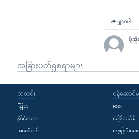
မျှဝေပါ
ဗွီအိ
အခြားဖတ်ရှုစရာများ
သတင်း
၀န်ဆောင်မှ
မြန်မာ
RSS
နိုင်ငံတကာ
ပေါ့ဒ်ကတ်စ်
အမေရိကန်
နေ့စဉ်အီးမေ