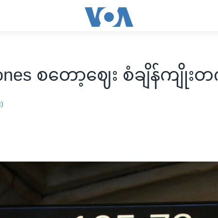
nes စတော့ဈေး စံချိန်ကျိုးတ
း)