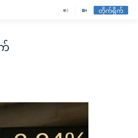
တိုက်ရိုက်
က်