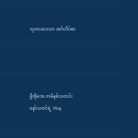
သုတပဒေသာ အင်္ဂလိပ်စာ
ဗွီအိုအေ တမိနစ်သတင်း
နော်သဇင်ရဲ့ Vlog