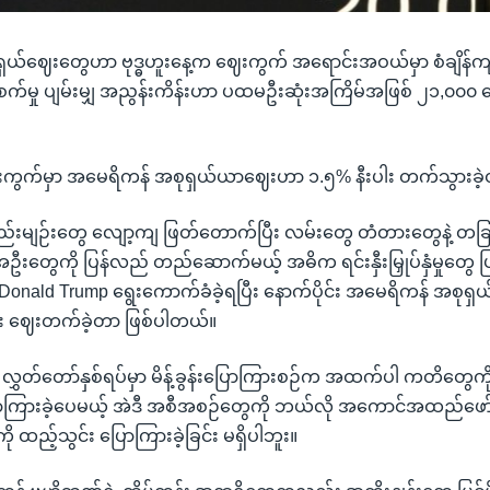
ယ်ဈေးတွေဟာ ဗုဒ္ဓဟူးနေ့က ဈေးကွက် အရောင်းအဝယ်မှာ စံချိန်ကျိ
စက်မှု ပျမ်းမျှ အညွန်းကိန်းဟာ ပထမဦးဆုံးအကြိမ်အဖြစ် ၂၁,၀၀၀ ကျ
ေးကွက်မှာ အမေရိကန် အစုရှယ်ယာဈေးဟာ ၁.၅% နီးပါး တက်သွားခဲ
 စည်းမျဉ်းတွေ လျော့ကျ ဖြတ်တောက်ပြီး လမ်းတွေ တံတားတွေနဲ့ တခြ
ွေကို ပြန်လည် တည်ဆောက်မယ့် အဓိက ရင်းနှီးမြှုပ်နှံမှုတွေ ပြု
တ Donald Trump ရွေးကောက်ခံခဲ့ရပြီး နောက်ပိုင်း အမေရိကန် အစု
ျိုး ဈေးတက်ခဲ့တာ ဖြစ်ပါတယ်။
ွဲ လွှတ်တော်နှစ်ရပ်မှာ မိန့်ခွန်းပြောကြားစဉ်က အထက်ပါ ကတိတွေက
ာကြားခဲ့ပေမယ့် အဲဒီ အစီအစဉ်တွေကို ဘယ်လို အကောင်အထည်ဖော်
ထည့်သွင်း ပြောကြားခဲ့ခြင်း မရှိပါဘူး။