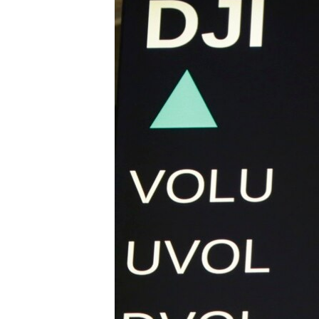
သုတပဒေသာ အင်္ဂလိပ်စာ
အ
ညွန်း
စာမျက်နှာ
သို့
ကျော်
ကြည့်
ရန်
ရှာဖွေ
ရန်
နေရာ
သို့
ကျော်
ရန်