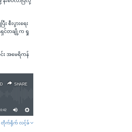
နီးစပ်လာပြီလို့
ပြီး စီးပွားရေး
ှင်တချို့က ရှု
အတွင်း အမေရိကန်
D
SHARE
0:42
တိုက်ရိုက် လင့်ခ်
SHARE