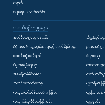
တရုတ်
အစ္စရေး-ပါလက်စတိုင်း
အပတ်စဉ်ကဏ္ဍများ
အယ်ဒီတာနဲ့ ဆွေးနွေးခန်း
သိပ္ပံနဲ့နည်း
ဒီမိုကရေစီ၊ လူ့အခွင့်အရေးနှင့် ခေတ်ပြိုင်ကမ္ဘာ
ဥတုရာသီနဲ့ 
သတင်းသုံးသပ်ချက်
စီးပွားရေး
ဒီမိုကရေစီရေးရာ
တပတ်အတွင်
အမေရိကန်နိုင်ငံရေး
လယ်ယာစီးပွ
သတင်းထောက်မှတ်စု
ယူကရိန်း၊ မြန
ကမ္ဘာ့သတင်းမီဒီယာထဲက မြန်မာ
ထူးခြားဆန်း
ကမ္ဘာ့ မြန်မာ့ မီဒီယာမြင်ကွင်း
လူမှုရှုခင်း