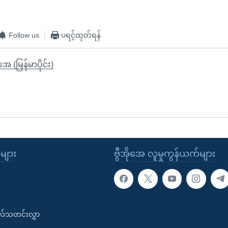
Follow us
ပရင့်ထုတ်ရန်
ုအေ (မြန်မာပိုင်း)
ုများ
ဗွီအိုအေ လူမှုကွန်ယက်များ
းလ်သတင်းလွှာ