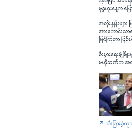
ဒါ့အပြင် အမေရိက
ဗုဒ္ဓဟူးနေ့က ပြ
အတိုးနှုန်းများ 
အားကောင်းလာအောင
မြင်ကြတာ ဖြစ်
စီးပွားရေးဖွံ့ဖြ
ဗဟိုဘဏ်က အတိုးန
သီးခြားခွဲထု