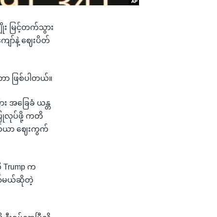
ုး မြင့်တက်သွား
ော်နဲ့ ဈေးပိတ်
့တာ ဖြစ်ပါတယ်။
ား အခြေခံ ယန္တ
လုပ်ဖို့ ကတိ
ရှယ်ယာ ဈေးကွက်
ို Trump က
မယ်ဆိုတဲ့