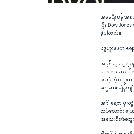
အမေရိကန် အစုရှ
ပြီး Dow Jones 
ခဲ့ပါတယ်။
ဗုဒ္ဓဟူးနေ့က ဈ
အခွန်ငွေတွေနဲ့
ယား အဆောက်အဦးတ
ပေးခဲ့တဲ့ သမ္မ
တွေမှာ စံချိန်က
အင်္ဂါနေ့က ပူးတ
ထပ်လောင်း ပြေ
အသေးစိတ်တွေကို 