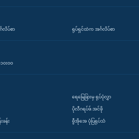
်္ဂလိပ်စာ
ရုပ်ရှင်ထဲက အင်္ဂလိပ်စာ
၀-၁၀း၀၀
ရေမြေခြားမှ ရုပ်ပုံလွှာ
ပိုလီဂရပ်ဖ်.အင်ဖို
်းခန်း
ဗွီအိုအေ ပုံပြရုပ်သံ