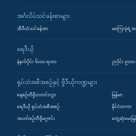
အင်္ဂလိပ်သင်ခန်းစာများ
အီဒီယံသင်ခန်းစာ
မကြေးမုံရဲ့အင
ရေဒီယို
နံနက်ပိုင်း ၆း၀၀-ရး၀၀
ညပိုင်း ၉း၀
ရုပ်သံအစီအစဉ်နှင့် ဗွီဒီယိုကဏ္ဍများ
နေ့စဉ်တီဗွီသတင်းလွှာ
မြန်မာ
ရေဒီယို ရုပ်သံအစီအစဉ်
နိုင်ငံတကာ
အပတ်စဉ်တီဗွီမဂ္ဂဇင်း
တွေ့ဆုံမေးမြန