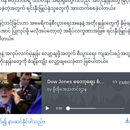
န် ဗဟိုဘဏ်ရဲ့ ထိပ်တန်း အရာရှိတွေကလည်း အတိုးနှုန်းတွေ မြင့်ဖို့ 
ောခဲ့တဲ့အတွက် ရင်းနှီးမြှုပ်နှံသူတွေကို အားတက်စေခဲ့ပါတယ်။
မြင့်တင်ခြင်းဟာ အမေရိကန်စီးပွားရေးအနေနဲ့ အတိုးနှုန်းတွေကို နှိမ့်ချ
် ပြုလုပ်ဖို့ မလိုအပ်တော့တဲ့ အရိပ်လက္ခဏာအဖြစ် ရင်းနှီးမြှုပ်နှံရ
ပါတယ်။
ိုးမှုနဲ့ အလုပ်လက်မဲ့နှုန်း လျော့ချဖို့အတွက် စီးပွားရေး ကျဆင်းစဉ်
ှုန်းတွေကို စံချိန်ကျိုး လျှော့ချပေးခဲ့တာ ဖြစ်ပါတယ်။
Dow Jones စတော့ဈေး စံချိန်ကျိုးတက်
EMBE
by
ဗွီအိုအေသတင်းဌာန
No media source currently available
0:00
တ်၍ နားဆင်နိုင်ပါသည်။
EMBED