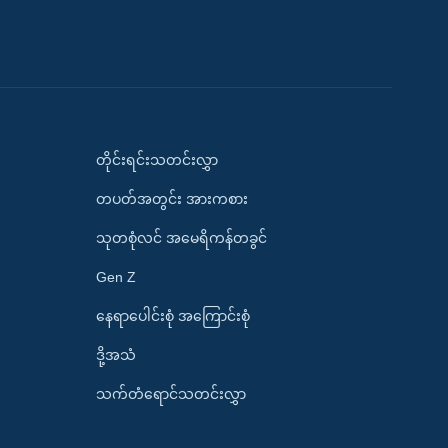
တိုင်းရင်းသတင်းလွှာ
တပတ်အတွင်း အားကစား
သုတစုံလင် အမေရိကန်တခွင်
Gen Z
နေရာပေါင်းစုံ အကြောင်းစုံ
ဒို့အသံ
သက်တံရောင်သတင်းလွှာ