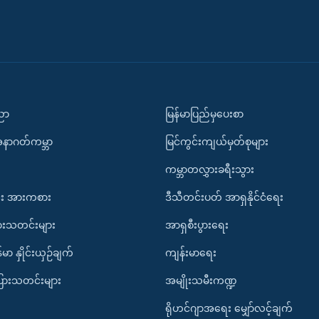
ပညာ
မြန်မာပြည်မှပေးစာ
အနာဂတ်ကမ္ဘာ
မြင်ကွင်းကျယ်မှတ်စုများ
ကမ္ဘာတလွှားခရီးသွား
း အားကစား
ဒီသီတင်းပတ် အာရှနိုင်ငံရေး
ားသတင်းများ
အာရှစီးပွားရေး
်မာ နှိုင်းယှဉ်ချက်
ကျန်းမာရေး
ပြားသတင်းများ
အမျိုးသမီးကဏ္ဍ
ရိုဟင်ဂျာအရေး မျှော်လင့်ချက်