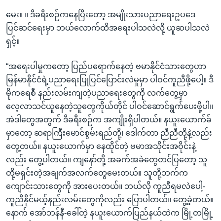
မေး။ ။ ဒီခရီးစဉ်ကနေပြီးတော့ အမျိုးသားပညာရေးဥပဒေ
ပြင်ဆင်ရေးမှာ ဘယ်လောက်ထိအရေးပါသလဲလို့ ယူဆပါသလဲ
ရှင့်။
“အရေးပါမှုကတော့ ပြည်ပရောက်နေတဲ့ ဗမာနိုင်ငံသားတွေဟာ
မြန်မာနိုင်ငံရဲ့ပညာရေးပြုပြင်ပြောင်းလဲမှုမှာ ပါဝင်ကူညီဖို့ပေါ့။ ဒီ
မိုကရေစီ နည်းလမ်းကျတဲ့ပညာရေးတွေကို လက်တွေ့မှာ
လေ့လာသင်ယူနေတဲ့သူတွေကိုယ်တိုင် ပါဝင်ဆောင်ရွက်ပေးဖို့ပါ။
အဲဒါတွေအတွက် ဒီခရီးစဉ်က အကျိုးရှိပါတယ်။ နယူးယောက်ခ်
မှာတော့ ဆရာကြီးမောင်စွမ်းရည်တို့၊ ဒေါက်တာ ညီညီတို့နဲ့လည်း
တွေ့တယ်။ နယူးယောက်မှာ နေထိုင်တဲ့ ဗမာအသိုင်းအဝိုင်းနဲ့
လည်း တွေ့ပါတယ်။ ကျနော်တို့ အခက်အခဲတွေတင်ပြတော့ သူ
တို့မရှင်းတဲ့အချက်အလက်တွေမေးတယ်။ သူတို့ဘက်က
ကျောင်းသားတွေကို အားပေးတယ်။ ဘယ်လို ကူညီရမလဲပေါ့-
ကူညီနိုင်မယ့်နည်းလမ်းတွေကိုလည်း ပြောပါတယ်။ တွေ့ခဲ့တယ်။
နောက် အော်ဘန်နီ-ခေါ်တဲ့ နယူးယောက်ပြည်နယ်ထဲက မြို့တမြို့