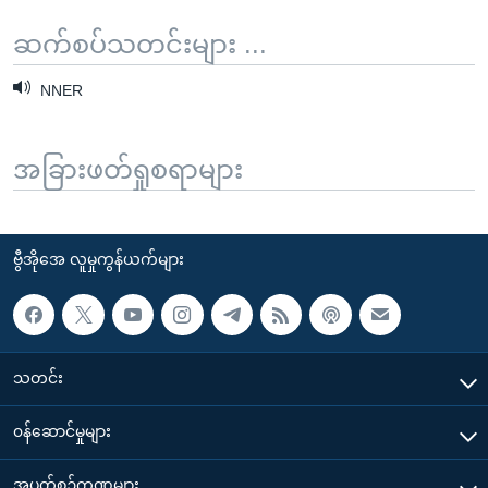
ဆက်စပ်သတင်းများ ...
NNER
အခြားဖတ်ရှုစရာများ
ဗွီအိုအေ လူမှုကွန်ယက်များ
သတင်း
၀န်ဆောင်မှုများ
အပတ်စဉ်ကဏ္ဍများ