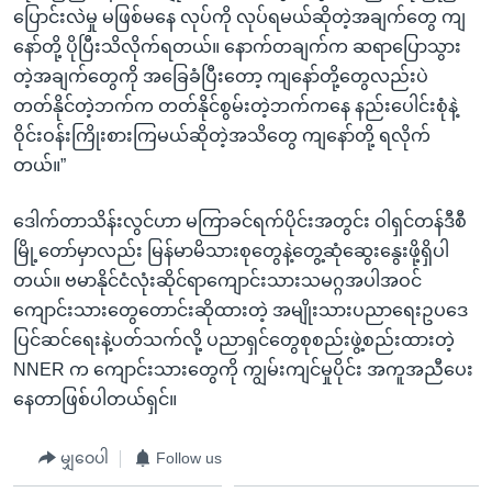
ပြောင်းလဲမှု မဖြစ်မနေ လုပ်ကို လုပ်ရမယ်ဆိုတဲ့အချက်တွေ ကျ
နော်တို့ ပိုပြီးသိလိုက်ရတယ်။ နောက်တချက်က ဆရာပြောသွား
တဲ့အချက်တွေကို အခြေခံပြီးတော့ ကျနော်တို့တွေလည်းပဲ
တတ်နိုင်တဲ့ဘက်က တတ်နိုင်စွမ်းတဲ့ဘက်ကနေ နည်းပေါင်းစုံနဲ့
ဝိုင်းဝန်းကြိုးစားကြမယ်ဆိုတဲ့အသိတွေ ကျနော်တို့ ရလိုက်
တယ်။”
ဒေါက်တာသိန်းလွင်ဟာ မကြာခင်ရက်ပိုင်းအတွင်း ဝါရှင်တန်ဒီစီ
မြို့တော်မှာလည်း မြန်မာမိသားစုတွေနဲ့တွေ့ဆုံဆွေးနွေးဖို့ရှိပါ
တယ်။ ဗမာနိုင်ငံလုံးဆိုင်ရာကျောင်းသားသမဂ္ဂအပါအဝင်
ကျောင်းသားတွေတောင်းဆိုထားတဲ့ အမျိုးသားပညာရေးဥပဒေ
ပြင်ဆင်ရေးနဲ့ပတ်သက်လို့ ပညာရှင်တွေစုစည်းဖွဲ့စည်းထားတဲ့
NNER က ကျောင်းသားတွေကို ကျွမ်းကျင်မှုပိုင်း အကူအညီပေး
နေတာဖြစ်ပါတယ်ရှင်။
မျှဝေပါ
Follow us