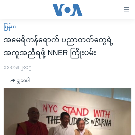
သုံး
ရ
လွယ်ကူ
မြန်မာ
မူလစာမျက်နှာ
စေ
အမေရိကန်ရောက် ပညာတတ်တွေရဲ့
မြန်မာ
သည့်
အကူအညီရဖို့ NNER ကြိုးပမ်း
ကမ္ဘာ့သတင်းများ
Link
ဗွီဒီယို
နိုင်ငံတကာ
၁၁ ေမ၊ ၂၀၁၅
များ
သတင်းလွတ်လပ်ခွင့်
အမေရိကန်
ပင်မ
မျှဝေပါ
ရပ်ဝန်းတခု လမ်းတခု အလွန်
တရုတ်
အကြောင်းအရာ
သို့
အင်္ဂလိပ်စာလေ့လာမယ်
အစ္စရေး-ပါလက်စတိုင်း
ကျော်
အပတ်စဉ်ကဏ္ဍများ
အမေရိကန်သုံးအီဒီယံ
ကြည့်
ရေဒီယိုနှင့်ရုပ်သံ အချက်အလက်များ
မကြေးမုံရဲ့ အင်္ဂလိပ်စာ
ရေဒီယို
ရန်
ပင်မ
ရေဒီယို/တီဗွီအစီအစဉ်
ရုပ်ရှင်ထဲက အင်္ဂလိပ်စာ
တီဗွီ