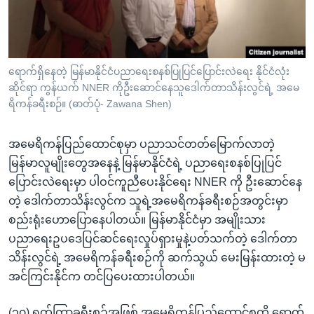
အ
သုတပဒေသာ အင်္ဂလိပ်စာ
ညွန်း
Learning English
စာမျက်နှာ
သို့
ဗွီအိုအေ လူမှုကွန်ယက်များ
ရောက်ရှိနေတဲ့ မြန်မာနိုင်ငံပညာရေးစနစ်ပြုပြင်ပြောင်းလဲရေး နိုင်ငံလုံး
ကျော်
ဆိုင်ရာ ကွန်ယက် NNER ကိုဦးဆောင်နေသူဒေါက်တာသိန်းလွင်ရဲ့ အမေ
ကြည့်
ရိကန်ခရီးစဉ်။ (ဓာတ်ပုံ- Zawana Shen)
ရန်
ဘာသာစကားများ
ရှာဖွေ
အမေရိကန်ပြည်ထောင်စုမှာ ပညာသင်တတ်မြောက်လာတဲ့
ရန်
မြန်မာလူမျိုးတွေအနေနဲ့ မြန်မာနိုင်ငံရဲ့ ပညာရေးစနစ်ပြုပြင်
နေရာ
ပြောင်းလဲရေးမှာ ပါဝင်ကူညီပေးနိုင်ရေး NNER ကို ဦးဆောင်နေ
သို့
တဲ့ ဒေါက်တာသိန်းလွင်က သူရဲ့အမေရိကန်ခရီးစဉ်အတွင်းမှာ
ကျော်
စည်းရုံးဟောပြောနေပါတယ်။ မြန်မာနိုင်ငံမှာ အမျိုးသား
ရန်
ပညာရေးဥပဒေပြင်ဆင်ရေးလှုပ်ရှားမှုနဲ့ပတ်သက်တဲ့ ဒေါက်တာ
သိန်းလွင်ရဲ့ အမေရိကန်ခရီးစဉ်ကို ဆက်သွယ် မေးမြန်းထားတဲ့ မ
အင်ကြင်းနိုင်က တင်ပြပေးထားပါတယ်။
(၁၀) ရက်ကြာခရီးစဉ်အဖြစ် အမေရိကန်ပြည်ထောင်စုကို ရောက်