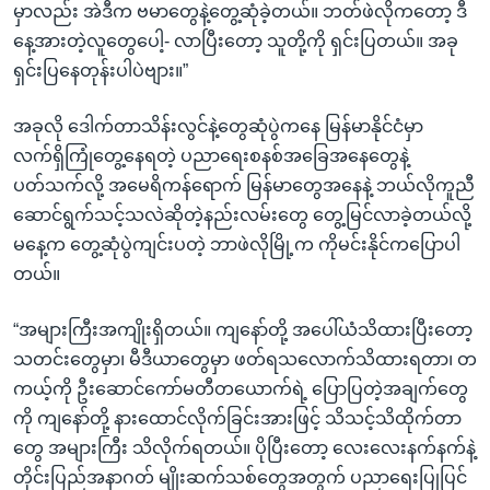
မှာလည်း အဲဒီက ဗမာတွေနဲ့တွေ့ဆုံခဲ့တယ်။ ဘတ်ဖဲလိုကတော့ ဒီ
နေ့အားတဲ့လူတွေပေါ့- လာပြီးတော့ သူတို့ကို ရှင်းပြတယ်။ အခု
ရှင်းပြနေတုန်းပါပဲဗျား။”
အခုလို ဒေါက်တာသိန်းလွင်နဲ့တွေဆုံပွဲကနေ မြန်မာနိုင်ငံမှာ
လက်ရှိကြုံတွေ့နေရတဲ့ ပညာရေးစနစ်အခြေအနေတွေနဲ့
ပတ်သက်လို့ အမေရိကန်ရောက် မြန်မာတွေအနေနဲ့ ဘယ်လိုကူညီ
ဆောင်ရွက်သင့်သလဲဆိုတဲ့နည်းလမ်းတွေ တွေ့မြင်လာခဲ့တယ်လို့
မနေ့က တွေ့ဆုံပွဲကျင်းပတဲ့ ဘာဖဲလိုမြို့က ကိုမင်းနိုင်ကပြောပါ
တယ်။
“အများကြီးအကျိုးရှိတယ်။ ကျနော်တို့ အပေါ်ယံသိထားပြီးတော့
သတင်းတွေမှာ၊ မီဒီယာတွေမှာ ဖတ်ရသလောက်သိထားရတာ၊ တ
ကယ့်ကို ဦးဆောင်ကော်မတီတယောက်ရဲ့ ပြောပြတဲ့အချက်တွေ
ကို ကျနော်တို့ နားထောင်လိုက်ခြင်းအားဖြင့် သိသင့်သိထိုက်တာ
တွေ အများကြီး သိလိုက်ရတယ်။ ပိုပြီးတော့ လေးလေးနက်နက်နဲ့
တိုင်းပြည်အနာဂတ် မျိုးဆက်သစ်တွေအတွက် ပညာရေးပြုပြင်