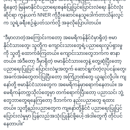
ရှိနေတဲ့ မြန်မာနိုင်ငံပညာရေးစနစ်ပြုပြင်ပြောင်းလဲရေး နိုင်ငံလုံး
ဆိုင်ရာ ကွန်ယက် NNER ကိုဦးဆောင်နေသူဒေါက်တာသိန်းလွင်
က သူရဲ့ခရီးစဉ်နဲ့ပတ်သက်လို့ အခုလိုပြောပါတယ်။
“ဒီမှာလာတဲ့အကြောင်းကတော့ အမေရိကန်နိုင်ငံမှာရှိတဲ့ ဗမာ
နိုင်ငံသားတွေ၊ သူတို့က ကျောင်းသားတွေရဲ့ပညာရေးလှုပ်ရှားမှု
ကို သူတို့ ထောက်ခံကြတယ်။ ကျောင်းသားတွေဘက်က စာနာ
တယ်။ အဲဒီတော့ ဒီမှာရှိတဲ့ ဗမာနိုင်ငံသားတွေနဲ့ တွေ့ဆုံပြီးတော့
ပညာရေးပြုပြင် ပြောင်းလဲမှုအတွက် ဆောင်ရွက်တဲ့လုပ်ငန်းတွေ၊
အခက်အခဲတွေတင်ပြပြီးတော့ အကြံဉာဏ်တွေ ယူချင်လို့ပါ။ ကျ
နော်တို့ ဗမာနိုင်ငံသားတွေက အမေရိကန်မှာရောက်နေတယ်။ အ
မေရိကန်တက္ကသိုလ်တွေမှာ တက်ရောက်ပြီးတော့ ပညာသင်၊ ဘွဲ့
တွေဘာတွေရနေကြတော့ ဒီဘက်က နည်းပညာတွေ ရထား
တယ်။ သူတို့နည်းပညာတွေက ကျနော်တို့နိုင်ငံ ပညာရေးပြုပြင်
ပြောင်းလဲမှုမှာ ပြန်လည်အသုံးပြုနိုင်ဖို့ပေါ့-အဲဒါတွေကို တိုင်ပင်
နေတာပါ။”