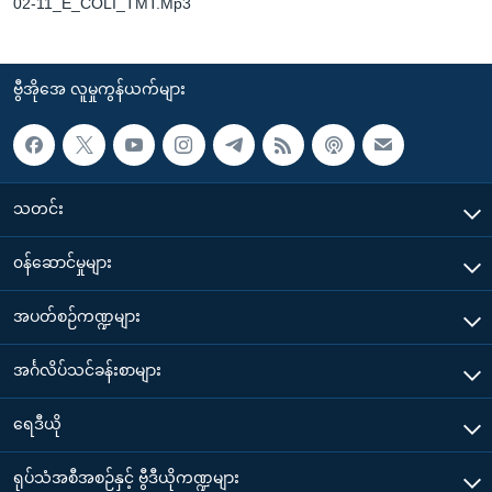
02-11_E_COLI_TMT.Mp3
ဗွီအိုအေ လူမှုကွန်ယက်များ
သတင်း
၀န်ဆောင်မှုများ
အပတ်စဉ်ကဏ္ဍများ
အင်္ဂလိပ်သင်ခန်းစာများ
ရေဒီယို
ရုပ်သံအစီအစဉ်နှင့် ဗွီဒီယိုကဏ္ဍများ