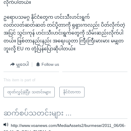
လိုက်ပါတယ်။
ဥရောပသမဂ္ဂ နိုင်ငံတွေက ဟင်းသီးဟင်းရွက်
လတ်လတ်ဆတ်ဆတ် တင်ပို့တာကို ရုရှားကလည်း ပိတ်လိုက်တဲ့
အပြင် သွင်းကုန် ဟင်းသီးဟင်းရွက်တွေကို သိမ်းဆည်းလိုက်ပါ
တယ်။ ဖြစ်တာနည်းနည်း အရေးယူတာ ကြီးကြီးမားမား မမျှတ
ဘူးလို့ EU က တုံ့ပြန်ပြောဆိုပါတယ်။
မျှဝေပါ
Follow us
This item is part of
ထုတ်လွှင့်ခဲ့ပြီး သတင်းများ
နိုင်ငံတကာ
ဆက်စပ်သတင်းများ ...
http://www.voanews.com/MediaAssets2/burmese/2011_06/06-