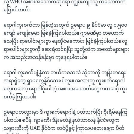
လို့ WHO အစားအသောက်ဆိုင်ရာ ကျွမ်းကျင်သူ တယောက်က
ပြောပါတယ်။
ရောဂါကူးစက်တာ မြန်တဲ့အတွက် ဥရောပ ၉ နိုင်ငံမှာ လူ ၁,၅၀၀
ကျော် မကျန်းမမာ ဖြစ်ခဲ့ကြရပါတယ်။ ဂျာမဏီမှာ တယောက်
သေပြီး ရာပေါင်းများစွာ နေထိုင်မကောင်း ဖြစ်ခဲ့ကြပါတယ်။ လူ
ရာပေါင်းများစွာကို ဆေးရုံတင်ရပြီး သူတို့ထဲက အတော်များများ
က အသည်းအသန်ခန်းမှာ ကုနေရပါတယ်။
ရောဂါ ကူးစက်ပျံ့နှံတာ ဘယ်ကစသလဲ ဆိုတာကို ကျန်းမာရေး
အရာရှိတွေ ရှာမတွေ့နိုင်သေးပါဘူး။ အလားတူ ကူးစက်ရောဂါ
တွေကတော့ ရောဂါပိုးပါတဲ့ အစားအသောက်တွေကတဆင့် ကူး
စက်ခဲ့ကြတာပါ။
ဥရောပတလွှားမှာ ဒီ ကူးစက်ရောဂါနဲ့ ပတ်သက်ပြီး စိုးရိမ်နေကြ
ပါတယ်။ စပိန်၊ ဂျာမဏီ၊ ဒိန်းမတ်နဲ့ နယ်သာလန် နိုင်ငံတွေက
သခွားသီးကို UAE နိုင်ငံက တင်ပို့ခွင့် ကြာသပတေးနေ့က ပိတ်