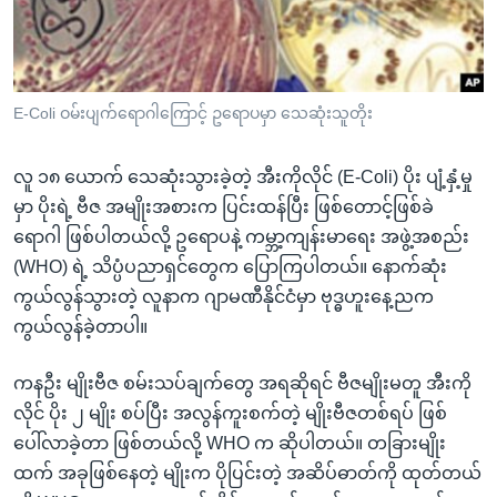
အ
သုတပဒေသာ အင်္ဂလိပ်စာ
ညွန်း
Learning English
စာမျက်နှာ
သို့
ဗွီအိုအေ လူမှုကွန်ယက်များ
E-Coli ဝမ်းပျက်ရောဂါကြောင့် ဥရောပမှာ သေဆုံးသူတိုး
ကျော်
ကြည့်
လူ ၁၈ ယောက် သေဆုံးသွားခဲ့တဲ့ အီးကိုလိုင် (E-Coli) ပိုး ပျံ့နှံ့မှု
ရန်
ဘာသာစကားများ
မှာ ပိုးရဲ့ ဗီဇ အမျိုးအစားက ပြင်းထန်ပြီး ဖြစ်တောင့်ဖြစ်ခဲ
ရှာဖွေ
ရောဂါ ဖြစ်ပါတယ်လို့ ဥရောပနဲ့ ကမ္ဘာ့ကျန်းမာရေး အဖွဲ့အစည်း
ရန်
(WHO) ရဲ့ သိပ္ပံပညာရှင်တွေက ပြောကြပါတယ်။ နောက်ဆုံး
နေရာ
ကွယ်လွန်သွားတဲ့ လူနာက ဂျာမဏီနိုင်ငံမှာ ဗုဒ္ဓဟူးနေ့ညက
သို့
ကွယ်လွန်ခဲ့တာပါ။
ကျော်
ရန်
ကနဦး မျိုးဗီဇ စမ်းသပ်ချက်တွေ အရဆိုရင် ဗီဇမျိုးမတူ အီးကို
လိုင် ပိုး ၂ မျိုး စပ်ပြီး အလွန်ကူးစက်တဲ့ မျိုးဗီဇတစ်ရပ် ဖြစ်
ပေါ်လာခဲ့တာ ဖြစ်တယ်လို့ WHO က ဆိုပါတယ်။ တခြားမျိုး
ထက် အခုဖြစ်နေတဲ့ မျိုးက ပိုပြင်းတဲ့ အဆိပ်ဓာတ်ကို ထုတ်တယ်