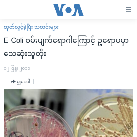
သုံး
ရ
လွယ်ကူ
ထုတ်လွှင့်ခဲ့ပြီး သတင်းများ
မူလစာမျက်နှာ
စေ
E-Coli ဝမ်းပျက်ရောဂါကြောင့် ဥရောပမှာ
မြန်မာ
သည့်
သေဆုံးသူတိုး
ကမ္ဘာ့သတင်းများ
Link
ဗွီဒီယို
နိုင်ငံတကာ
၀၂ ဇြန္၊ ၂၀၁၁
များ
သတင်းလွတ်လပ်ခွင့်
အမေရိကန်
ပင်မ
မျှဝေပါ
ရပ်ဝန်းတခု လမ်းတခု အလွန်
တရုတ်
အကြောင်းအရာ
သို့
အင်္ဂလိပ်စာလေ့လာမယ်
အစ္စရေး-ပါလက်စတိုင်း
ကျော်
အပတ်စဉ်ကဏ္ဍများ
အမေရိကန်သုံးအီဒီယံ
ကြည့်
ရေဒီယိုနှင့်ရုပ်သံ အချက်အလက်များ
မကြေးမုံရဲ့ အင်္ဂလိပ်စာ
ရေဒီယို
ရန်
ပင်မ
ရေဒီယို/တီဗွီအစီအစဉ်
ရုပ်ရှင်ထဲက အင်္ဂလိပ်စာ
တီဗွီ