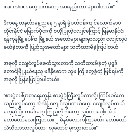
main shock တွေထက်တော့ အားနည်းတာ များပါတယ်။”
ဒီကနေ့ တနင်္လာနေ့ ညနေ ၅ နာရီ ခွဲပတ်ဝန်းကျင်လောက်မှာပဲ
ထိုင်းနိုင်ငံ မြောက်ပိုင်းကို ဗဟိုပြုတဲ့ငလျင်ကြောင့် မြန်မာနိုင်ငံ၊
ရန်ကုန်မြို့ပေါ်က မြို့နယ် အတော်များများမှာလည်း ငလျင်လှုပ်
ခတ်ခဲ့တာကို ပြည်သူအတော်များ သတိထားမိခဲ့ကြပါတယ်။
အခုလို ငလျင်လှုပ်ခေတ်သွားတာကို သတိထားမိခဲ့တဲ့ ပုဇွန်
တောင်မြို့နယ်နေသူ မနီနီစောက သူမ ကြုံတွေ့ခဲ့တဲ့ ဖြစ်ရပ်ကို
အခုလို ပြန်ပြောပြာပါတယ်။
“စားပွဲပေါ်မှာစာရေးတုန်း စားပွဲခုံကြီးလှုပ်လာလို့၊ ကြမ်းခင်းက
လည်းလှုပ်တော့ အဲဒါနဲ့-ငလျင်လှုပ်တယ်ဟေ့၊ ငလျင်လှုပ်တယ်
ဟေ့ဆိုပြီး တခါးတွေ ကြည့်လိုက်တော့ လှုပ်တာပေါ့။ အဲဒါ
တော်တော်လေးကြတယ်။ ၂ မိနစ်လောက်ကြာမယ်။ တော်တော်
သိသိသာသာလှုပ်တာ။ လူတောင် မူးသွားတယ်။”