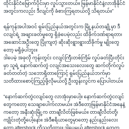
ထိုင်းနိုင်ငံမြောက်ပိုင်းမှာ လှုပ်သွားတယ်။ မြန်မာနိုင်ငံနဲ့လာအိုနိုင်ငံ
အတွင်းကလည်း ဒီလျင်ကို ခံစားကြရတယ်လို့ သိရတယ်။”
ရန်ကုန်အပါအဝင် ရှမ်းပြည်နယ်အတွင်းက မြို့နယ်တချို့မှာ ဒီ
ငလျင်ရဲ့ အဖျားခတ်မှုတွေ ရှိခဲ့ပေမဲ့လည်း ထိခိုက်ဒဏ်ရာရတာ၊
အဆောင်အဦးတွေ ပြိုကျတဲ့ ဆိုးဆိုးရွားရွားထိခိုက်မှု မျိုးတွေ
တော့ မရှိခဲ့ပါဘူး။
ဒါပေမဲ့ အခုလို ကုန်းတွင်း ငလျင်ကြီးတစ်ကြိမ် လှုပ်ခတ်ပြီးတိုင်း
မှာ သူရဲ့ နောက်ဆက်တွဲ ငလျင်အသေးလေးတွေ ဆက်တိုက်လှုပ်
ခတ်တတ်တဲ့ သဘောရှိတာကြောင့် ရှမ်းပြည်နယ်ဘက်မှာ
သတိထားစောင့်ကြည့်ဖို့လိုမယ်လို့ ဦးထွန်းလွင်က ပြောပါတယ်။
“နောက်ဆက်တွဲငလျင်တွေ လာအုံးမှာပေါ့။ နောက်ဆက်တွဲငလျင်
တွေကတော့ သေချာပေါက်လာမယ်။ အဲဒီတော့မြန်မာနိုင်ငံအနေနဲ့
ကတော့ အနီးဆုံးမြို့က တာချီလိတ်ဖြစ်မယ်။ တာချီလိတ်တို့၊
ကျိုင်းတုံတို့ပေါ့နော်။ အဲဒီဧရိယာတွေမှာတော့ နည်းနည်းလေး
တော့ aftershock ကိုသတိထား။ ဒါပေမယ့် aftershock တွေက