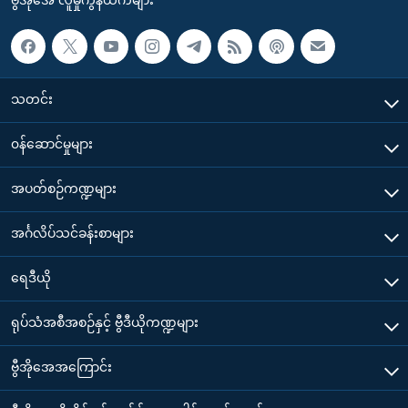
သတင်း
၀န်ဆောင်မှုများ
အပတ်စဉ်ကဏ္ဍများ
အင်္ဂလိပ်သင်ခန်းစာများ
ရေဒီယို
ရုပ်သံအစီအစဉ်နှင့် ဗွီဒီယိုကဏ္ဍများ
ဗွီအိုအေအကြောင်း