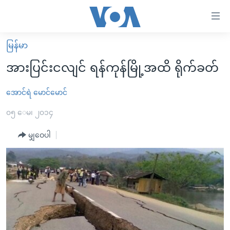
သုံး
ရ
လွယ်ကူ
မြန်မာ
မူလစာမျက်နှာ
စေ
အားပြင်းငလျင် ရန်ကုန်မြို့အထိ ရိုက်ခတ်
မြန်မာ
သည့်
ကမ္ဘာ့သတင်းများ
အောင်ရဲ မောင်မောင်
Link
ဗွီဒီယို
နိုင်ငံတကာ
၀၅ ေမ၊ ၂၀၁၄
များ
သတင်းလွတ်လပ်ခွင့်
အမေရိကန်
မျှဝေပါ
ပင်မ
ရပ်ဝန်းတခု လမ်းတခု အလွန်
တရုတ်
အကြောင်းအရာ
သို့
အင်္ဂလိပ်စာလေ့လာမယ်
အစ္စရေး-ပါလက်စတိုင်း
ကျော်
အပတ်စဉ်ကဏ္ဍများ
အမေရိကန်သုံးအီဒီယံ
ကြည့်
ရေဒီယိုနှင့်ရုပ်သံ အချက်အလက်များ
မကြေးမုံရဲ့ အင်္ဂလိပ်စာ
ရေဒီယို
ရန်
ပင်မ
ရေဒီယို/တီဗွီအစီအစဉ်
ရုပ်ရှင်ထဲက အင်္ဂလိပ်စာ
တီဗွီ