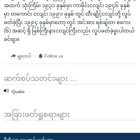
အထက် သုံးကြိမ်၊ ၁၉၃၁ ခုနှစ်မှာ ကာမိုင်းငလျင်၊ ၁၉၄၆ ခုနှစ်
မှာ တကောင်း ငလျင်၊ ၁၉၉၁ ခုနှစ် တွင် ထီးချိုင့်ငလျင်တို့ လှုပ်
ခတ်ခဲ့ပြီး ၁၉၉၄ ခုနှစ်မှာတော့ တွင် အင်အား ရစ်ချ်တာ စကေး
(၆) အဆင့် ရှိ မြစ်ကြီးနားငလျင်ကြီးလည်း လှုပ်ခတ်ခဲ့ဖူးပါတယ်
ခင်ဗျာ။
မျှဝေပါ
Follow us
ဆက်စပ်သတင်းများ ...
Quake
အခြားဖတ်ရှုစရာများ
ဗွီအိုအေ လူမှုကွန်ယက်များ