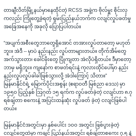
တာချီလိတ်မြို့နယ်မှာနေထိုင်တဲ့ RCSS အဖွဲ့က ဗိုလ်မှူး စိုင်းလှ
ကလည်း ကြုံတွေ့ခဲ့ရတဲ့ ရှမ်းပြည်နယ်ဘက်က ငလျင်လှုပ်ခတ်မှု
အခြေအနေကို အခုလို ပြောပြပါတယ်။
“အပျက်အစီးတွေဘာတွေရှိအောင် တအားလှုပ်တာတော့ မဟုတ်
ဘူး။ အဲဒီ -- မှာပဲ နည်းနည်း လှုပ်တာများတယ်။ တိုက်အိမ်တွေ
အက်သွားတာ၊ ခေါင်မိုးတွေ ပြိုကျတာ အဲလိုပဲရှိတယ်။ ဒီမှာတော့
ဘာမှ မရှိဘူး။ ကျနော်က စာဖတ်ရင်းနဲ့ ကုလားထိုင်ပေါ်မှာ နည်း
နည်းလှုပ်လှုပ်ခါခါဖြစ်သွားလို့ အဲဒါကြောင့် သိတာ။”
မြန်မာနိုင်ငံရဲ့ မြောက်ပိုင်းအစွန်း (ဧရာဝတီ မြစ်ညာ ဒေသ) မှာ
၁၉၅ဝ ပြည့်နှစ် သြဂုတ် ၁၅ ရက်က လှုပ်ခတ်ခဲ့တဲ့ ငလျင်ဟာ ၈.၇
ရစ်ချ်တာ စကေးနဲ့ အပြင်းထန်ဆုံး လှုပ်ခတ် ခဲ့တဲ့ ငလျင်ဖြစ်ပါ
တယ်။
မြန်မာနိုင်ငံအတွင်းမှာ နှစ်ပေါင်း ၁ဝဝ အတွင်း ဖြစ်ပွားခဲ့တဲ့
ငလျင်တွေထဲမှာ ကချင် ပြည်နယ်အတွင်း ရစ်ချ်တာစကေး ၇.၅ နဲ့