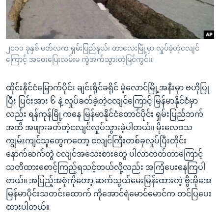
အ
သုတပဒေသာ အင်္ဂလိပ်စာ
ညွန်း
Learning English
စာမျက်နှာ
သို့
ဗွီအိုအေ လူမှုကွန်ယက်များ
၂၀၁၁ ခုနှစ် မတ်လက ရှမ်းပြည်နယ်၊ တာလေးမြို့မှာ လှုပ်ခဲ့တဲ့ငလျင်
ကျော်
ကြောင့် အဝေးပြေးလမ်းမ ကွဲအက်သွားတဲ့မြင်ကွင်း။
ကြည့်
ရန်
ထိုင်းနိုင်ငံမြောက်ပိုင်း ချင်းရိုင်ခရိုင် မဲ့လောင်မြို့အနီးမှာ ဗဟိုပြု
ဘာသာစကားများ
ရှာဖွေ
ပြီး ပြင်းအား ၆ နဲ့ လှုပ်ခတ်ခဲ့တဲ့ငလျင်ကြောင့် မြန်မာနိုင်ငံမှာ
ရန်
လည်း ရန်ကုန်မြို့ကနေ မြန်မာနိုင်ငံတောင်ပိုင်း ရှမ်းပြည်ဘက်
နေရာ
အထိ အဖျားခတ်တဲ့ငလျင်လှုပ်သွားခဲ့ပါတယ်။ မိုးလေဝသ
သို့
ကျွမ်းကျင်သူတွေကတော့ ငလျင်ကြီးတစ်ခုလှုပ်ပြီးတိုင်း
ကျော်
နောက်ဆက်တွဲ ငလျင်အသေးစားတွေ ပါလာတတ်တာကြောင့်
ရန်
သတိထားစောင့်ကြည့်ရသင့်တယ်လို့လည်း အကြံပေးနေကြပါ
တယ်။ အပြည့်အစုံကိုတော့ ဆက်သွယ်မေးမြန်းထားတဲ့ ဗွီအိုအေ
မြန်မာပိုင်းသတင်းထောက် ကိုအောင်ရဲမောင်မောင်က တင်ပြပေး
ထားပါတယ်။