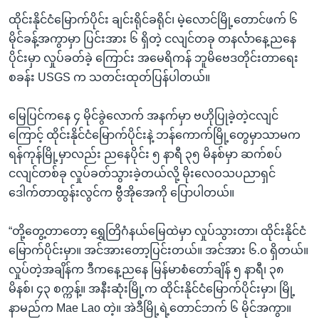
ထိုင်းနိုင်ငံမြောက်ပိုင်း ချင်းရိုင်ခရိုင်၊ မဲ့လောင်မြို့တောင်ဖက် ၆
မိုင်ခန့်အကွာမှာ ပြင်းအား ၆ ရှိတဲ့ ငလျင်တခု တနင်္လာနေ့ညနေ
ပိုင်းမှာ လှုပ်ခတ်ခဲ့ ကြောင်း အမေရိကန် ဘူမိဗေဒတိုင်းတာရေး
စခန်း USGS က သတင်းထုတ်ပြန်ပါတယ်။
မြေပြင်ကနေ ၄ မိုင်ခွဲလောက် အနက်မှာ ဗဟိုပြုခဲ့တဲ့ငလျင်
ကြောင့် ထိုင်းနိုင်ငံမြောက်ပိုင်းနဲ့ ဘန်ကောက်မြို့တွေမှာသာမက
ရန်ကုန်မြို့မှာလည်း ညနေပိုင်း ၅ နာရီ ၃၅ မိနစ်မှာ ဆက်စပ်
ငလျင်တစ်ခု လှုပ်ခတ်သွားခဲ့တယ်လို့ မိုးလေဝသပညာရှင်
ဒေါက်တာထွန်းလွင်က ဗွီအိုအေကို ပြောပါတယ်။
“တို့တွေ့တာတော့ ရွှေတြိဂံနယ်မြေထဲမှာ လှုပ်သွားတာ၊ ထိုင်းနိုင်ငံ
မြောက်ပိုင်းမှာ။ အင်အားတော့ပြင်းတယ်။ အင်အား ၆.၀ ရှိတယ်။
လှုပ်တဲ့အချိန်က ဒီကနေ့ညနေ မြန်မာစံတော်ချိန် ၅ နာရီ၊ ၃၈
မိနစ်၊ ၄၃ စက္ကန့်။ အနီးဆုံးမြို့က ထိုင်းနိုင်ငံမြောက်ပိုင်းမှာ၊ မြို့
နာမည်က Mae Lao တဲ့။ အဲဒီမြို့ရဲ့တောင်ဘက် ၆ မိုင်အကွာ။