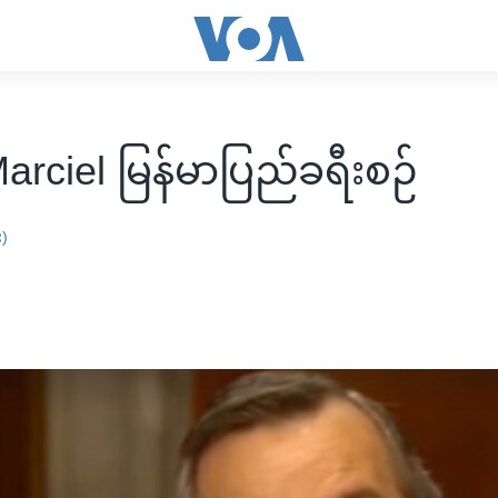
arciel မြန်မာပြည်ခရီးစဉ်
း)