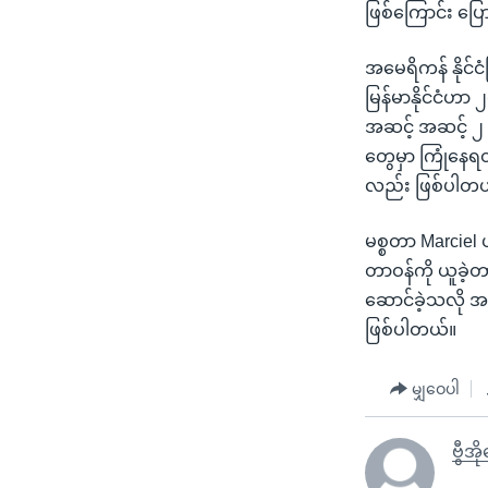
ဖြစ်ကြောင်း ပြ
အမေရိကန် နိုင်င
မြန်မာနိုင်ငံဟာ 
အဆင့် အဆင့် ၂ က
တွေမှာ ကြုံနေရ
လည်း ဖြစ်ပါတယ
မစ္စတာ Marciel
တာဝန်ကို ယူခဲ့တ
ဆောင်ခဲ့သလို အ
ဖြစ်ပါတယ်။
မျှဝေပါ
ဗွီအိ