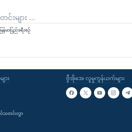
်းများ ...
မြန်မာပြည်ခရီးစဉ်
ုများ
ဗွီအိုအေ လူမှုကွန်ယက်များ
းလ်သတင်းလွှာ