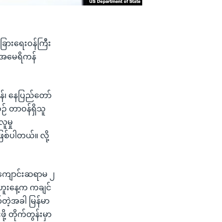
ခြားရေးဝန်ကြီး
ု့ အမေရိကန်
ုန်၊ နေပြည်တော်
စဉ် တာဝန်ရှိသူ
ူမှု
ဖြစ်ပါတယ်။ လို့
 ကျောင်းဆရာမ ၂
္ဓဟူးနေ့က ကချင်
က်တဲ့အခါ မြန်မာ
ို့ တိုက်တွန်းမှာ