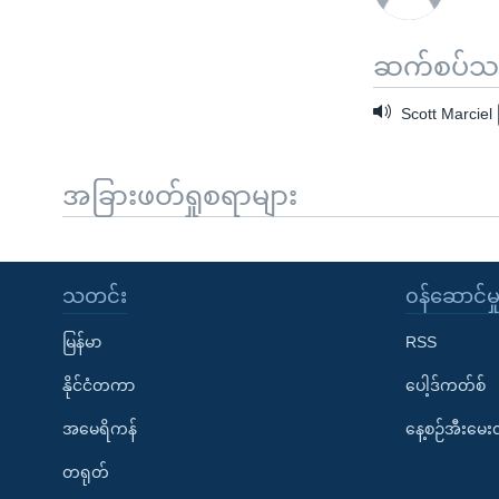
ဆက်စပ်သတင
Scott Marciel 
အခြားဖတ်ရှုစရာများ
သတင်း
၀န်ဆောင်မှ
မြန်မာ
RSS
နိုင်ငံတကာ
ပေါ့ဒ်ကတ်စ်
အမေရိကန်
နေ့စဉ်အီးမေ
တရုတ်