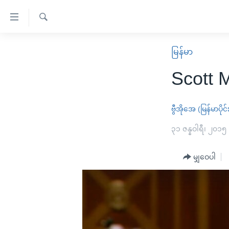
သုံး
ရ
ရှာဖွေ
လွယ်ကူ
မူလစာမျက်နှာ
မြန်မာ
ရ
စေ
မြန်မာ
လာ
Scott M
သည့်
ဒ်
ကမ္ဘာ့သတင်းများ
Link
ဗွီဒီယို
နိုင်ငံတကာ
ဗွီအိုအေ (မြန်မာပိုင်
များ
သတင်းလွတ်လပ်ခွင့်
အမေရိကန်
၃၁ ဇန္နဝါရီ၊ ၂၀၁၅
ပင်မ
ရပ်ဝန်းတခု လမ်းတခု အလွန်
တရုတ်
အကြောင်းအရာ
အင်္ဂလိပ်စာလေ့လာမယ်
မျှဝေပါ
အစ္စရေး-ပါလက်စတိုင်း
သို့
အပတ်စဉ်ကဏ္ဍများ
အမေရိကန်သုံးအီဒီယံ
ကျော်
ကြည့်
ရေဒီယိုနှင့်ရုပ်သံ အချက်အလက်များ
မကြေးမုံရဲ့ အင်္ဂလိပ်စာ
ရေဒီယို
ရန်
ရေဒီယို/တီဗွီအစီအစဉ်
ရုပ်ရှင်ထဲက အင်္ဂလိပ်စာ
တီဗွီ
ပင်မ