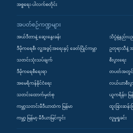
အစ္စရေး-ပါလက်စတိုင်း
အပတ်စဉ်ကဏ္ဍများ
အယ်ဒီတာနဲ့ ဆွေးနွေးခန်း
သိပ္ပံနဲ့နည်း
ဒီမိုကရေစီ၊ လူ့အခွင့်အရေးနှင့် ခေတ်ပြိုင်ကမ္ဘာ
ဥတုရာသီနဲ့ 
သတင်းသုံးသပ်ချက်
စီးပွားရေး
ဒီမိုကရေစီရေးရာ
တပတ်အတွင်
အမေရိကန်နိုင်ငံရေး
လယ်ယာစီးပွ
သတင်းထောက်မှတ်စု
ယူကရိန်း၊ မြန
ကမ္ဘာ့သတင်းမီဒီယာထဲက မြန်မာ
ထူးခြားဆန်း
ကမ္ဘာ့ မြန်မာ့ မီဒီယာမြင်ကွင်း
လူမှုရှုခင်း