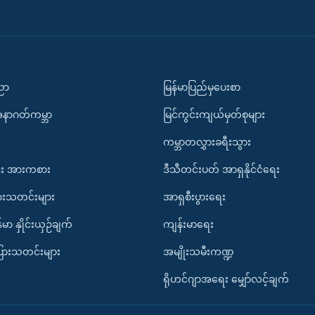
ပညာ
မြန်မာပြည်မှပေးစာ
အနာဂတ်ကမ္ဘာ
မြင်ကွင်းကျယ်မှတ်စုများ
ကမ္ဘာတလွှားခရီးသွား
း အားကစား
ဒီသီတင်းပတ် အာရှနိုင်ငံရေး
ားသတင်းများ
အာရှစီးပွားရေး
်မာ နှိုင်းယှဉ်ချက်
ကျန်းမာရေး
ပြားသတင်းများ
အမျိုးသမီးကဏ္ဍ
ရိုဟင်ဂျာအရေး မျှော်လင့်ချက်