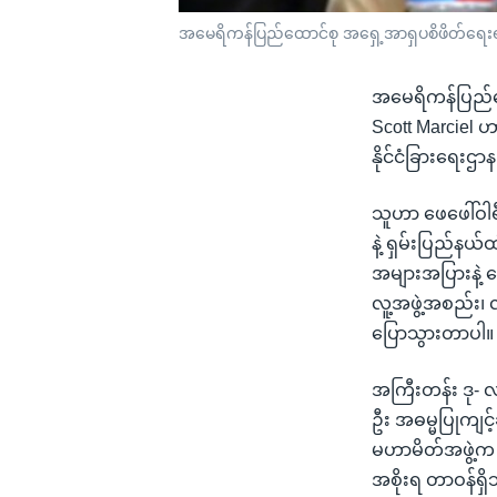
အမေရိကန်ပြည်ထောင်စု အရှေ့အာရှပစိဖိတ်ရေးရာ 
အမေရိကန်ပြည်ထေ
Scott Marciel ဟာ
နိုင်ငံခြားရေးဌ
သူဟာ ဖေဖေါ်ဝါရီ
နဲ့ ရှမ်းပြည်နယ်
အများအပြားနဲ့ တ
လူ့အဖွဲ့အစည်း၊ လ
ပြောသွားတာပါ။
အကြီးတန်း ဒု- 
ဦး အဓမ္မပြုကျင့
မဟာမိတ်အဖွဲ့က ကိ
အစိုးရ တာဝန်ရှိသူ