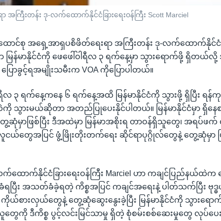
အကြီးတန်း ဒု-လက်ထောက်နိုင်ငံခြားရေးဝန်ကြီး Scott Marciel
ာင်စု အရှေ့အာရှပစိဖိတ်ရေးရာ အကြီးတန်း ဒု-လက်ထောက်နိုင်ငံ
 မြန်မာနိုင်ငံကို ဖေဖေါ်ဝါရီလ ၃ ရက်နေ့မှာ သွားရောက်ဖို့ ရှိတယ်လိ
ာန ပြောခွင့်ရအမျိုးသမီးက VOA ကိုပြောပါတယ်။
လ ၃ ရက်နေ့ကနေ ၆ ရက်နေ့အထိ မြန်မာနိုင်ငံကို သွားဖို့ ရှိပြီး ရန်က
ထဲကို သွားမယ်ဆိုတာ အတည်ပြုပေးနိုင်ပါတယ်။ မြန်မာနိုင်ငံမှာ ရှိနေ
ွေ့ဆုံမှာဖြစ်ပြီး ဒီအထဲမှာ မြန်မာအစိုးရ တာဝန်ရှိသူတွေ၊ အရပ်ဖက် လ
ူငယ်တွေအပြင် ဖွံ့ဖြိုးတိုးတက်ရေး ဆိုင်ရာပုဂ္ဂိုလ်တွေနဲ့ တွေ့ဆုံမှာ 
လက်ထောက်နိုင်ငံခြားရေးဝန်ကြီး Marciel ဟာ ကချင်ပြည်နယ်ထဲက
်ခံရပြီး အသတ်ခံခဲ့ရတဲ့ ကိစ္စအပြင် ကချင်အရေးနဲ့ ပါတ်သက်ပြီး ဗုဒ
ုယ်စားလှယ်တွေနဲ့ တွေ့ဆုံဆွေးနွေးခဲ့ပြီး မြန်မာနိုင်ငံကို သွားရော
တွေကို ဒီကိစ္စ ပွင့်လင်းမြင်သာမှု ရှိတဲ့ စုံစမ်းစစ်ဆေးမှုတွေ လုပ်ပေးဖ