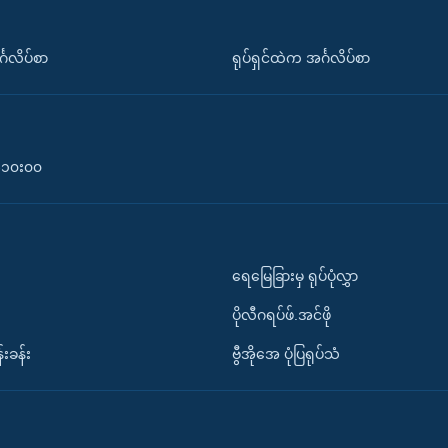
်္ဂလိပ်စာ
ရုပ်ရှင်ထဲက အင်္ဂလိပ်စာ
၀-၁၀း၀၀
ရေမြေခြားမှ ရုပ်ပုံလွှာ
ပိုလီဂရပ်ဖ်.အင်ဖို
်းခန်း
ဗွီအိုအေ ပုံပြရုပ်သံ