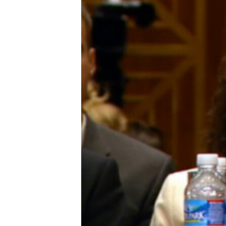
သုတပဒေသာ အင်္ဂလိပ်စာ
အ
ညွန်း
စာမျက်နှာ
သို့
ကျော်
ကြည့်
ရန်
ရှာဖွေ
ရန်
နေရာ
သို့
ကျော်
ရန်