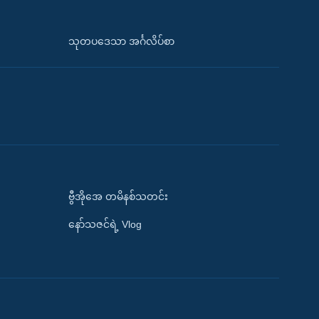
သုတပဒေသာ အင်္ဂလိပ်စာ
ဗွီအိုအေ တမိနစ်သတင်း
နော်သဇင်ရဲ့ Vlog