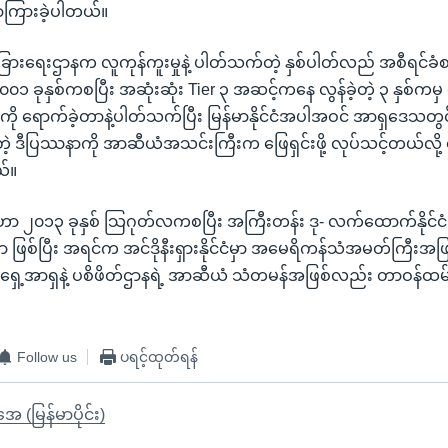
ောကြားခဲ့ပါတယ်။
ံခြားရေးဌာနက လူကုန်ကူးမှုနဲ့ ပါတ်သက်တဲ့ နှစ်ပါတ်လည် အစီရင်ခံစ
၂၀၀၁ ခုနှစ်ကစပြီး အဆုံးဆုံး Tier ၃ အဆင့်ကနေ လွန်ခဲ့တဲ့ ၃ နှစ်ကမှ 
ို ရောက်ခဲ့တာနဲ့ပါတ်သက်ပြီး မြန်မာနိုင်ငံအပါအဝင် အာရှဒေသတွင်း 
တဲ့ ဒီပြဿနာကို အာဆီယံအသင်းကြီးက ဖြေရှင်းဖို့ လုပ်သင့်တယ်လို့
်။
 ဟာ ၂၀၁၃ ခုနှစ် သြဂုတ်လကစပြီး အကြီးတန်း ဒု- လက်ထောက်နိုင်ငံခ
ာ ဖြစ်ပြီး အရင်က အင်ဒိုနီးရှားနိုင်ငံမှာ အမေရိကန်သံအမတ်ကြီးအ
ရှေ့အာရှနဲ့ ပစိဖိတ်ဌာနရဲ့ အာဆီယံ သံတမန်အဖြစ်လည်း တာဝန်ထမ်
Follow us
ပရင့်ထုတ်ရန်
ုအေ (မြန်မာပိုင်း)