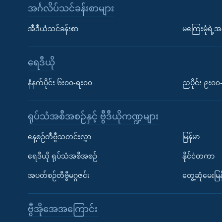
အင်္ဂလိပ်သင်ခန်းစာများ
အီဒီယံသင်ခန်းစာ
မကြေးမုံရဲ့အင
ရေဒီယို
နံနက်ပိုင်း ၆း၀၀-ရး၀၀
ညပိုင်း ၉း၀
ရုပ်သံအစီအစဉ်နှင့် ဗွီဒီယိုကဏ္ဍများ
နေ့စဉ်တီဗွီသတင်းလွှာ
မြန်မာ
ရေဒီယို ရုပ်သံအစီအစဉ်
နိုင်ငံတကာ
အပတ်စဉ်တီဗွီမဂ္ဂဇင်း
တွေ့ဆုံမေးမြန
ဗွီအိုအေအကြောင်း