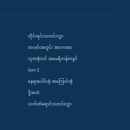
တိုင်းရင်းသတင်းလွှာ
တပတ်အတွင်း အားကစား
သုတစုံလင် အမေရိကန်တခွင်
Gen Z
နေရာပေါင်းစုံ အကြောင်းစုံ
ဒို့အသံ
သက်တံရောင်သတင်းလွှာ