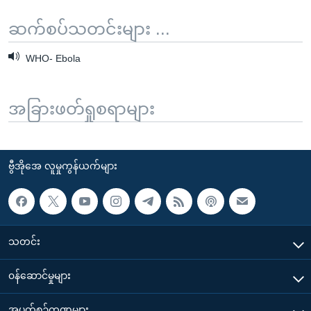
ဆက်စပ်သတင်းများ ...
WHO- Ebola
အခြားဖတ်ရှုစရာများ
ဗွီအိုအေ လူမှုကွန်ယက်များ
သတင်း
၀န်ဆောင်မှုများ
အပတ်စဉ်ကဏ္ဍများ