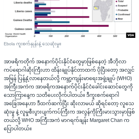
အ
သုတပဒေသာ အင်္ဂလိပ်စာ
ညွန်း
Learning English
စာမျက်နှာ
သို့
ဗွီအိုအေ လူမှုကွန်ယက်များ
ကျော်
ကြည့်
Ebola ကူးစက်နှုန်းနဲ့ သေဆုံးမှု။
ရန်
ဘာသာစကားများ
ရှာဖွေ
အာဖရိကတိုက် အနောက်ပိုင်းနိုင်ငံတွေမှာဖြစ်နေတဲ့ အီဘိုလာ
ရန်
ကပ်ရောဂါဆိုးကြီးဟာ ထိန်းချုပ်နိုင်တာထက် ပိုပြီးတော့ အလျှင်
နေရာ
အမြန် ပြန့်နှံ့လာနေတယ်လို့ ကမ္ဘာ့ကျန်းမာရေးအဖွဲ့ချုပ် (WHO)
သို့
အကြီးအကဲက အာဖရိကအနောက်ပိုင်းနိုင်ငံခေါင်းဆောင်တွေကို
ကျော်
သောကြာနေ့က သတိပေးလိုက်ပါတယ်။ ဒီကူးစက်ရောဂါ
ရန်
အခြေအနေဟာ ဒီထက်ဆက်ပြီး ဆိုးလာမယ် ဆိုရင်တော့ လူသေ
ဆုံးမှု နဲ့ လူမှုစီးပွားပျက်ကပ်ကြီးက အလွန်ကိုကြီးမားသွားမှာဖြစ်
တယ်လို့ WHO အကြီးအကဲ မာဂရက်ချန်း Margaret Chan က
ပြောပါတယ်။