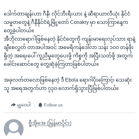
ဒေါက်တာချန်းဟာ ဂီနီ၊ လိုင်ဘီးရီးယား နဲ့ ဆီရာယာလီယုံး နိုင်ငံ
သမ္မတတွေနဲ့ ဂီနီနိုင်ငံရဲ့မြို့တော် Conakry မှာ သောကြာနေ့က
တွေ့ခဲ့ပါတယ်။
အီဘိုလာရောဂါဖြစ်နေတဲ့ နိုင်ငံတွေကို ကျန်းမာရေးလုပ်သား ရာနဲ့
ချီစေလွှတ် တာအပါအဝင် အမေရိကန်ဒေါ်လာ သန်း ၁၀၀ တန်ဖိုး
ရှိတဲ့ အရေးပေါ် ကူညီမှုတွေပေးဖို့ ကိစ္စကို အပြီးသတ်ဖို့ အတွက်
ခေါင်းဆောင်တွေ တွေ့ဆုံခဲ့ကြတာဖြစ်ပါတယ်။
အခုလတ်တလောဖြစ်နေတဲ့ ဒီ Ebola ရောဂါပိုးကြောင့်၊ သေဆုံး
သူ အရေအတွက်ဟာ ၇၃၀ လောက်ရှိသွားပြီဖြစ်ပါတယ်။
မျှဝေပါ
Follow us
ဗွီအိုအေ (မြန်မာပိုင်း)