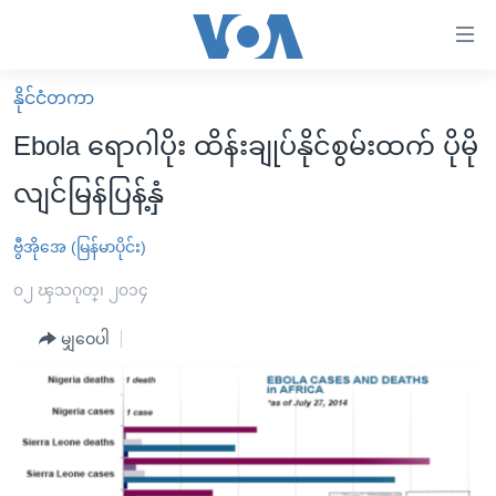
သုံး
ရ
လွယ်ကူ
နိုင်ငံတကာ
မူလစာမျက်နှာ
စေ
Ebola ရောဂါပိုး ထိန်းချုပ်နိုင်စွမ်းထက် ပိုမို
မြန်မာ
သည့်
လျင်မြန်ပြန့်နှံ
ကမ္ဘာ့သတင်းများ
Link
ဗွီဒီယို
နိုင်ငံတကာ
ဗွီအိုအေ (မြန်မာပိုင်း)
များ
သတင်းလွတ်လပ်ခွင့်
အမေရိကန်
၀၂ ၾသဂုတ္၊ ၂၀၁၄
ပင်မ
ရပ်ဝန်းတခု လမ်းတခု အလွန်
တရုတ်
အကြောင်းအရာ
မျှဝေပါ
သို့
အင်္ဂလိပ်စာလေ့လာမယ်
အစ္စရေး-ပါလက်စတိုင်း
ကျော်
အပတ်စဉ်ကဏ္ဍများ
အမေရိကန်သုံးအီဒီယံ
ကြည့်
ရေဒီယိုနှင့်ရုပ်သံ အချက်အလက်များ
မကြေးမုံရဲ့ အင်္ဂလိပ်စာ
ရေဒီယို
ရန်
ပင်မ
ရေဒီယို/တီဗွီအစီအစဉ်
ရုပ်ရှင်ထဲက အင်္ဂလိပ်စာ
တီဗွီ