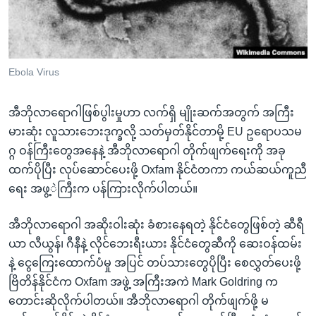
အ
သုတပဒေသာ အင်္ဂလိပ်စာ
ညွန်း
Learning English
စာမျက်နှာ
သို့
ဗွီအိုအေ လူမှုကွန်ယက်များ
Ebola Virus
ကျော်
ကြည့်
အီဘိုလာရောဂါဖြစ်ပွါးမှုဟာ လက်ရှိ မျိုးဆက်အတွက် အကြီး
ရန်
ဘာသာစကားများ
မားဆုံး လူသားဘေးဒုက္ခလို့ သတ်မှတ်နိုင်တာမို့ EU ဥရောပသမ
ရှာဖွေ
ဂ္ဂ ဝန်ကြီးတွေအနေနဲ့ အီဘိုလာရောဂါ တိုက်ဖျက်ရေးကို အခု
ရန်
ထက်ပိုပြီး လုပ်ဆောင်ပေးဖို့ Oxfam နိုင်ငံတကာ ကယ်ဆယ်ကူညီ
နေရာ
ရေး အဖွ့ဲကြီးက ပန်ကြားလိုက်ပါတယ်။
သို့
ကျော်
အီဘိုလာရောဂါ အဆိုးဝါးဆုံး ခံစားနေရတဲ့ နိုင်ငံတွေဖြစ်တဲ့ ဆီရီ
ရန်
ယာ လီယွန်၊ ဂီနီနဲ့ လိုင်ဘေးရီးယား နိုင်ငံတွေဆီကို ဆေးဝန်ထမ်း
နဲ့ ငွေကြေးထောက်ပံမှု အပြင် တပ်သားတွေပိုပြီး စေလွှတ်ပေးဖို့
ဗြိတိန်နိုင်ငံက Oxfam အဖွဲ့ အကြီးအကဲ Mark Goldring က
တောင်းဆိုလိုက်ပါတယ်။ အီဘိုလာရောဂါ တိုက်ဖျက်ဖို့ မ