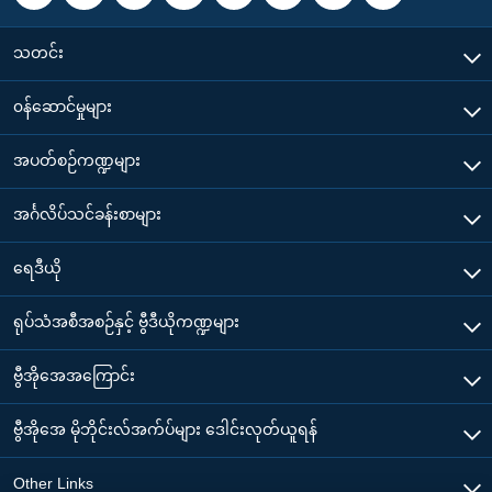
သတင်း
၀န်ဆောင်မှုများ
အပတ်စဉ်ကဏ္ဍများ
အင်္ဂလိပ်သင်ခန်းစာများ
ရေဒီယို
ရုပ်သံအစီအစဉ်နှင့် ဗွီဒီယိုကဏ္ဍများ
ဗွီအိုအေအကြောင်း
ဗွီအိုအေ မိုဘိုင်းလ်အက်ပ်များ ဒေါင်းလုတ်ယူရန်
Other Links