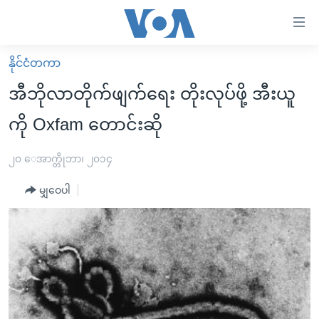
သုံး
ရ
လွယ်ကူ
နိုင်ငံတကာ
မူလစာမျက်နှာ
စေ
အီဘိုလာတိုက်ဖျက်ရေး တိုးလုပ်ဖို့ အီးယူ
မြန်မာ
သည့်
ကို Oxfam တောင်းဆို
ကမ္ဘာ့သတင်းများ
Link
ဗွီဒီယို
နိုင်ငံတကာ
၂၀ ေအာက္တိုဘာ၊ ၂၀၁၄
များ
သတင်းလွတ်လပ်ခွင့်
အမေရိကန်
ပင်မ
မျှဝေပါ
ရပ်ဝန်းတခု လမ်းတခု အလွန်
တရုတ်
အကြောင်းအရာ
သို့
အင်္ဂလိပ်စာလေ့လာမယ်
အစ္စရေး-ပါလက်စတိုင်း
ကျော်
အပတ်စဉ်ကဏ္ဍများ
အမေရိကန်သုံးအီဒီယံ
ကြည့်
ရေဒီယိုနှင့်ရုပ်သံ အချက်အလက်များ
မကြေးမုံရဲ့ အင်္ဂလိပ်စာ
ရေဒီယို
ရန်
ပင်မ
ရေဒီယို/တီဗွီအစီအစဉ်
ရုပ်ရှင်ထဲက အင်္ဂလိပ်စာ
တီဗွီ