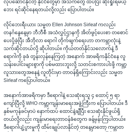
လုပ်ဆောင်နိုင်တဲ့ နိုင်ငံတွေမှာ အသက်တွေ ထပ်ပြီး ဆုံးရှုံးရမယ့်
ဘေး ရင်ဆိုင်နေရတယ်လို့လည်း ပြောပါတယ်။
လိုင်ဘေးရီးယား သမ္မတ Ellen Johnson Sirleaf ကလည်း
တနင်္ဂနွေနေ့မှာ ဘီဘီစီ အသံလွှင့်ဌာနကို အိတ်ဖွင့်ပေးစာ တစောင်
ပေးပို့ခဲ့ပြီး အီဘိုလာ ရောဂါ တိုက်ဖျက်ရေးဟာ တကမ္ဘာလုံးနဲ့
သက်ဆိုင်တယ်လို့ ဆိုပါတယ်။ ကိုယ်တတ်နိုင်သလောက်နဲ့ ဒီ
ရောဂါကို ခုခံ တွန်းလှန်နေကြတဲ့ အနောက် အာဖရိကနိုင်ငံနေ လူ
သန်းပေါင်းများစွာကို ပစ်မထားဘူးလို့ သတင်းစကားပါးဖို့ ကမ္ဘာ့
လူသားတွေအနေနဲ့ လူတိုင်းမှာ တာဝန်ရှိကြောင်းလည်း သမ္မတ
Sirleaf ကပြောပါတယ်။
အနောက်အာဖရိကမှာ ဒီရောဂါနဲ့ သေဆုံးရသူ ၄ ထောင့် ၅ ရာ
ကျော်ပြီလို့ WHO ကမ္ဘာ့ကျန်းမာရေးအဖွဲ့ကြီးက ပြောပါတယ်။ ဒီ
နှစ်မကုန်ခင်မှာပဲ နောက်ထပ် ထောင်နဲ့ချီပြီး သေဆုံးနိုင်ဖွယ်ရှိ
တယ်လို့လည်း ကျန်းမာရေးတာဝန်ခံတွေက ခန့်မှန်းကြပါတယ်။
ဒီရောဂါပျံ့ပွားမှုကို ထိမ်းချုပ်လာနိုင်တဲ့ တနေ့မှာတော့ ကမ္ဘာတ