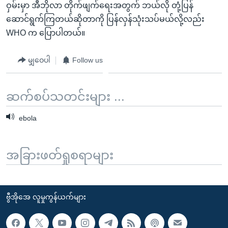
ဝှမ်းမှာ အီဘိုလာ တိုက်ဖျက်ရေးအတွက် ဘယ်လို တုံ့ပြန်
ဆောင်ရွက်ကြတယ်ဆိုတာကို ပြန်လှန်သုံးသပ်မယ်လို့လည်း
WHO က ပြောပါတယ်။
မျှဝေပါ
Follow us
ဆက်စပ်သတင်းများ ...
ebola
အခြားဖတ်ရှုစရာများ
ဗွီအိုအေ လူမှုကွန်ယက်များ