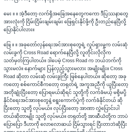
မေး ။ ။ အဲ့ဒီတော့ လက်ရှိအခြေအနေတွေကကော ဒီပြဿနာတွေ
အားလုံးကို ငြိမ်းငြိမ်းချမ်းချမ်း ဖြေရှင်းနိုင်ဖို့ကို ဦးတည်နေပြီလို့
ပြောနိုင်ပါလား။
ဖြေ ။ ။ အခုတော်လှန်ရေးအင်အားစုတွေရဲ့ လှုပ်ရှားမှု့က လမ်းဆုံ
လမ်းခွကို Cross Road ရောက်နေပြီလို့ လူတိုင်းလိုလိုက
သတ်မှတ်ကြပါတယ်။ ဒါပေမဲ့ Cross Road က ဘယ်ဘက်ကို
သွားမလဲ။ နောက်များ ပြန်လှည့်သွားမလား အမျိုးမျိုး။ Cross
Road ဆိုတာ လမ်းဆုံ လမ်းခွကြီး ဖြစ်နေပါတယ်။ ဆိုတော့ အခု
ကတော့ စစ်ကောင်စီကတော့ တရုတ်ရဲ့ အကူအညီကို ယူပြီးတော့
အတိုချုံးပြီးတော့ ပြောရမယ်ဆိုရင် သူတို့ကို လက်ခံမယ့် မစို့မပို့
နိုင်ငံရေးအင်အားစုတွေနဲ့ ရွေးကောက်ပွဲကို လက်ခံနိုင်တယ် ဆို
ပြီးတော့ သူတို့ လုပ်မယ်။ လုပ်ပြီးတော့ အာဏာ လွှဲပြောင်းပါ
တယ်ဆိုတာမျိုး သူတို့ လုပ်မယ်။ တရုတ်တို့ အာဆီယံတို့က ဘာပဲ
ပြောပြော ဒီဟာကို လောလောဆယ် ငြိမ်သွားရင် ပြီးတာဘဲဆိုပြီး