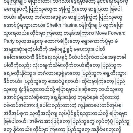
ဝန်ကြီးချုပ် ပြောင်းတာ။ ဘင်္ဂလားဒေ့ရှ်မှာတော့ နိုင်ငံရေးစနစ်ကို
မကျေနပ်လို့ ပြည်သူတွေက အုံကြွပြီးတော့ ဆန္ဒပြတာ ဖြစ်ပါ
တယ်။ ဆိုတော့ ဘင်္ဂလားဒေ့ရှ်မှာ ဆန္ဒပြအုံကြွတဲ့ ပြည်သူတွေ
အောင်ပွဲရသွားတယ်။ Sheikh Hasina ဝန်ကြီးချုပ် ထွက်ပြေး
သွားရတယ်။ ထိုင်းမှာကြတော့ တနှစ်အကြာက Move Forward
Party လူထုအများစု ထောက်ခံပြီးတော့ ရွေးကောက်ပွဲမှာ မဲ
အများဆုံးရတဲ့ပါတီကို အစိုးရဖွဲ့ခွင့် မပေးဘူး။ ပါတီ
ခေါင်းဆောင်ကို နိုင်ငံရေးလုပ်ခွင့် ပိတ်ပင်လိုက်တယ်။ အခုတခါ
ပါတီကိုလည်း လုံးဝဖျက်သိမ်းလိုက်တယ်ဆိုတော့ ပြည်သူက
ရှေ့မတိုးနိုင်ဘူး။ ဘင်္ဂလားဒေ့ရှ်မှာတော့ ပြည်သူက ရှေ့တိုးသွား
နိုင်တယ်။ ပြည်သူတွေ အောင်ပွဲရတယ်။ ထိုင်းမှာကြတော့ ပြည်
သူတွေ ရှုံးနိမ့်သွားတယ်လို့ ပြောရမှာပါ။ ဆိုတော့ ဘယ်သူတွေ
အောင်ပွဲရသလဲဆိုတော့ ရှေ့ရိုးဆန်တဲ့ ဘုရင်စနစ် လိုလားတဲ့
စစ်တပ်အင်အားနဲ့ ပေါင်းစည်းထားတဲ့ ကွန်ဆာဗေးတစ်အုပ်စု။
အဲဒီအုပ်စုက သူတို့အလိုကျ လုပ်ပိုင်ခွင့်ရသွားတယ်လို့ ပြောရမှာ
ဖြစ်ပါတယ်။ အဓိကအားဖြင့်တော့ ပြည်သူတွေ လုပ်တဲ့ပွဲ ပြည်သူ
တွေ နိုင်တယ်။ ထိုင်းမှာကြတော့ ပြည်သူတွေ အနိုင်မရဘူးလို့