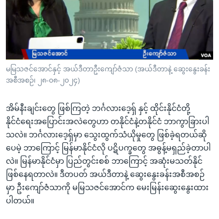
အ
သုတပဒေသာ အင်္ဂလိပ်စာ
ညွန်း
Learning English
စာမျက်နှာ
သို့
ဗွီအိုအေ လူမှုကွန်ယက်များ
ကျော်
ကြည့်
မမြသဇင်အောင်နှင့် အယ်ဒီတာဦးကျော်ဇံသာ (အယ်ဒီတာနဲ့ ဆွေးနွေးခန်း
အစီအစဉ်၊ ၂၈-၀၈-၂၀၂၄)
ရန်
ဘာသာစကားများ
ရှာဖွေ
အိမ်နီးချင်းတွေ ဖြစ်ကြတဲ့ ဘင်္ဂလားဒေ့ရှ် နှင့် ထိုင်းနိုင်ငံတို့
ရန်
နိုင်ငံရေးအပြောင်းအလဲတွေဟာ တနိုင်ငံနဲ့တနိုင်ငံ ဘာကွာခြားပါ
နေရာ
သလဲ။ ဘင်္ဂလားဒေ့ရှ်မှာ သွေးထွက်သံယိုမှုတွေ ဖြစ်ခဲ့ရတယ်ဆို
သို့
ပေမဲ့ ဘာကြောင့် မြန်မာနိုင်ငံလို ပဋိပက္ခတွေ အဓွန့်မရှည်ခဲ့တာပါ
ကျော်
လဲ။ မြန်မာနိုင်ငံမှာ ပြည်တွင်းစစ် ဘာကြောင့် အဆုံးမသတ်နိုင်
ရန်
ဖြစ်နေရတာလဲ။ ဒီတပတ် အယ်ဒီတာနဲ့ ဆွေးနွေးခန်းအစီအစဉ်
မှာ ဦးကျော်ဇံသာကို မမြသဇင်အောင်က မေးမြန်းဆွေးနွေးထား
ပါတယ်။