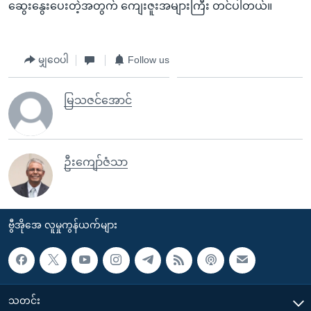
ဆွေးနွေးပေးတဲ့အတွက် ကျေးဇူးအများကြီး တင်ပါတယ်။
မျှဝေပါ
Follow us
မြသဇင်အောင်
ဦးကျော်ဇံသာ
ဗွီအိုအေ လူမှုကွန်ယက်များ
သတင်း