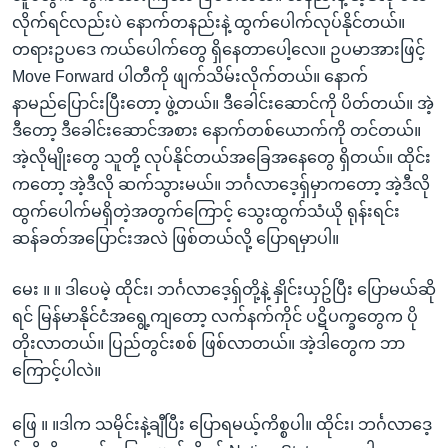
လိုက်ရင်လည်းပဲ နောက်တနည်းနဲ့ ထွက်ပေါက်လုပ်နိုင်တယ်။
တရားဥပဒေ ကယ်ပေါက်တွေ ရှိနေတာပေါ့လေ။ ဥပမာအားဖြင့်
Move Forward ပါတီကို ဖျက်သိမ်းလိုက်တယ်။ ‌နောက်
နာမည်ပြောင်းပြီးတော့ ဖွဲ့တယ်။ ဒီခေါင်းဆောင်ကို ပိတ်တယ်။ အဲ့
ဒီတော့ ဒီခေါင်း‌ဆောင်အစား နောက်တစ်ယောက်ကို တင်တယ်။
အဲ့လိုမျိုးတွေ သူတို့ လုပ်နိုင်တယ်အခြေအနေတွေ ရှိတယ်။ ထိုင်း
ကတော့ အဲ့ဒီလို ဆက်သွားမယ်။ ဘင်္ဂလာ‌ဒေ့ရှ်မှာကတော့ အဲ့ဒီလို
ထွက်ပေါက်မရှိတဲ့အတွက်ကြောင့် သွေးထွက်သံယို ရုန်းရင်း
ဆန်ခတ်အပြောင်းအလဲ ဖြစ်တယ်လို့ ပြောရမှာပါ။
မေး ။ ။ ဒါပေမဲ့ ထိုင်း၊ ဘင်္ဂလာ‌ဒေ့ရှ်တို့နဲ့ နှိုင်းယှဥ်ပြီး ပြောမယ်ဆို
ရင် မြန်မာနိုင်ငံအရွေ့ကျတော့ လက်နက်ကိုင် ပဋိပက္ခတွေက ပို
တိုးလာတယ်။ ပြည်တွင်းစစ် ဖြစ်လာတယ်။ အဲ့ဒါတွေက ဘာ
ကြောင့်ပါလဲ။
ဖြေ ။ ။ဒါက သမိုင်းနဲ့ချီပြီး ပြောရမယ့်ကိစ္စပါ။ ထိုင်း၊ ဘင်္ဂလာ‌ဒေ့