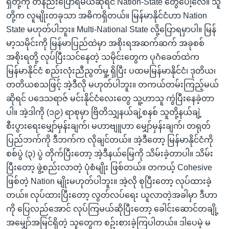
ရှ်တို့ကို တနည်းပြောရမယ်ဆိုရင် Nation-State တွေပေါ့လေ။ သူ
တို့က လူမျိုးတခုသာ အဓိကရှိတယ်။ မြန်မာနိုင်ငံဟာ Nation
State မဟုတ်ပါဘူး။ Multi-National State လို့ပြောရမှာပါ။ မြန်
မာ့သမိုင်းကို မြန်မာပြည်ထဲမှာ အစိုးရအဆက်ဆက် အခုစစ်
အစိုးရတို့ လုပ်ပြီးသင်နေတဲ့ သမိုင်းတွေက ပုဂံခေတ်ထဲက
မြန်မာနိုင်ငံ စည်းလုံးညီညွတ်မှု့ ရှိပြီး ပထမမြန်မာနိုင်ငံ၊ ဒုတိယ၊
တတိယစသဖြင့် အဲ့ဒီလို မဟုတ်ပါဘူး။ တကယ်တမ်းကြည့်မယ်
ဆိုရင် ပဒေသရာဇ် မင်းနိုင်ငံလေးတွေ သူ့ဟာသူ ကွဲပြီးနေခဲ့တာ
ပါ။ အဲ့ဒါကို (၁၉) ရာစုမှာ ဗြိတိသျှနယ်ချဲ့စနစ် သူတို့နယ်ချဲ့
စီးပွားရေးမျှော်မှန်းချက်၊ မဟာဗျူဟာ မျှော်မှန်းချက်၊ တရုတ်
ပြည်ဘက်ကို ဒီဘက်က လိုချင်တယ်။ အဲ့ဒီတော့ မြန်မာနိုင်ငံကို
စစ်ပွဲ (၃) ပွဲ တိုက်ပြီးတော့ အဲ့ဒီနယ်မြေကို သိမ်းခဲ့တာပါ။ သိမ်း
ပြီးတော့ ဖွဲ့စည်းလာတဲ့ ပုံစံမျိုး ဖြစ်တယ်။ တကယ့် Cohesive
ဖြစ်တဲ့ Nation မျိုးမဟုတ်ပါဘူး။ အဲ့လို စုပြီးတော့ လုပ်ထားခဲ့
တယ်။ လုပ်ထားပြီးတော့ လွတ်လပ်ရေး ယူလာတဲ့အခါမှာ ဒီဟာ
ကို ပြေလည်အောင် လုပ်ကြမယ်ဆိုပြီးတော့ ခေါင်းဆောင်တချို့
အမျှော်အမြင်ရှိတဲ့ သူတွေက စဥ်းစားခဲ့ကြပါတယ်။ ဒါပေမဲ့ မ