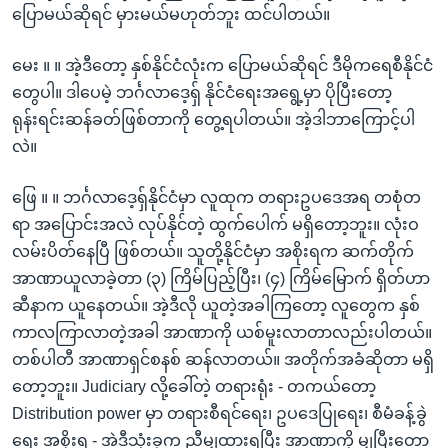
ပြောမယ်ဆိုရင် မှားမယ်မဟုတ်ဘူး ထင်ပါတယ်။
မေး ။ ။ အဲ့ဒီတော့ နှစ်နိုင်ငံလုံးက ပြောမယ်ဆိုရင် ဒီမိုကရေစီနိုင်ငံ
တွေပါ။ ဒါပေမဲ့ ဘင်္ဂလာ‌ဒေ့ရှ် နိုင်ငံရေးအရွေ့မှာ ပိုပြီးတော့
ရုန်းရင်းဆန်ခတ်ဖြစ်တာကို တွေ့ရပါတယ်။ အဲ့ဒါဘာကြောင့်ပါ
လဲ။
ဖြေ ။ ။ ဘင်္ဂလာ‌ဒေ့ရှ်နိုင်ငံမှာ လူထုက တရားဥပဒေအရ တစုံတ
ရာ အပြောင်းအလဲ လုပ်နိုင်တဲ့ ထွက်ပေါက် မရှိတော့ဘူး။ လုံးဝ
လမ်းပိတ်နေပြီ ဖြစ်တယ်။ သူတို့နိုင်ငံမှာ အစိုးရက ဆက်တိုက်
အာဏာယူလာခဲ့တာ (၃) ကြိမ်ပြည့်ပြီး၊ (၄) ကြိမ်မြောက် ရှိတ်ဟာ
ဆီနာက ယူနေတယ်။ အဲ့ဒီလို ယူတဲ့အခါကြတော့ လူတွေက နှစ်
ကာလကြာလာတဲ့အခါ အာဏာကို ယစ်မူးလာတာလည်းပါတယ်။
တစ်ပါတီ အာဏာရှင်စနစ် ဆန်လာတယ်။ အတိုက်အခံဆိုတာ မရှိ
တော့ဘူး။ Judiciary လို့ခေါ်တဲ့ တရားရုံး - တကယ်တော့
Distribution power မှာ တရားစီရင်ရေး၊ ဥပဒေပြုရေး၊ စီမံခန့်ခွဲ
ရေး အစိုးရ - အဲ့ဒီသုံးခုက ညီမျှထားရပြီး အာဏာကို မျှပြီးတော့