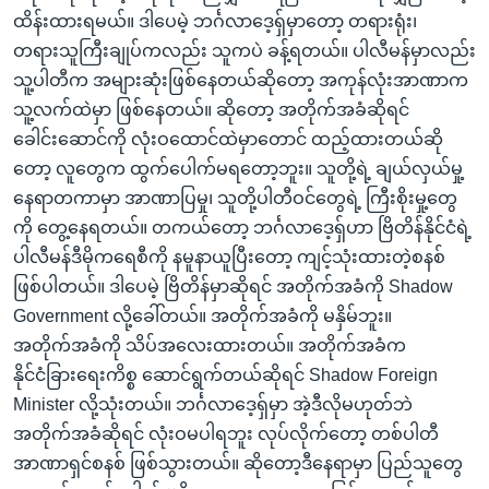
ထိန်းထားရမယ်။ ဒါပေမဲ့ ဘင်္ဂလာ‌ဒေ့ရှ်မှာတော့ တရားရုံး၊
တရားသူကြီးချုပ်ကလည်း သူကပဲ ခန့်ရတယ်။ ပါလီမန်မှာလည်း
သူ့ပါတီက အများဆုံးဖြစ်နေတယ်ဆိုတော့ အကုန်လုံးအာဏာက
သူ့လက်ထဲမှာ ဖြစ်နေတယ်။ ဆိုတော့ အတိုက်အခံဆိုရင်
ခေါင်းဆောင်ကို လုံးဝထောင်ထဲမှာတောင် ထည့်ထားတယ်ဆို
တော့ လူတွေက ထွက်ပေါက်မရတော့ဘူး။ သူတို့ရဲ့ ချယ်လှယ်မှု့
နေရာတကာမှာ အာဏာပြမှု၊ သူတို့ပါတီဝင်တွေရဲ့ ကြီးစိုးမှု့တွေ
ကို တွေ့နေရတယ်။ တကယ်တော့ ဘင်္ဂလာ‌ဒေ့ရှ်ဟာ ဗြိတိန်နိုင်ငံရဲ့
ပါလီမန်ဒီမိုကရေစီကို နမူနာယူပြီးတော့ ကျင့်သုံးထားတဲ့စနစ်
ဖြစ်ပါတယ်။ ဒါပေမဲ့ ဗြိတိန်မှာဆိုရင် အတိုက်အခံကို Shadow
Government လို့ခေါ်တယ်။ အတိုက်အခံကို မနှိမ်ဘူး။
အတိုက်အခံကို သိပ်အလေးထားတယ်။ အတိုက်အခံက
နိုင်ငံခြားရေးကိစ္စ ဆောင်ရွက်တယ်ဆိုရင် Shadow Foreign
Minister လို့သုံးတယ်။ ဘင်္ဂလာ‌ဒေ့ရှ်မှာ အဲ့ဒီလိုမဟုတ်ဘဲ
အတိုက်အခံဆိုရင် လုံးဝမပါရဘူး လုပ်လိုက်တော့ တစ်ပါတီ
အာဏာရှင်စနစ် ဖြစ်သွားတယ်။ ဆိုတော့ဒီနေရာမှာ ပြည်သူတွေ