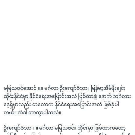
မမြသဇင်အောင် ။ ။ မင်္ဂလာ ဦးကျော်ဇံသာ။ မြန်မာ့အိမ်နီးချင်း
ထိုင်းနိုင်ငံမှာ နိုင်ငံရေးအပြောင်းအလဲ ဖြစ်တာနဲ့၊ နောက် ဘင်္ဂလား
ဒေ့ရှ်မှာလည်း တလောက နိုင်ငံရေးအပြောင်းအလဲ ဖြစ်ခဲ့ပါ
တယ်။ အဲဒါ ဘာကွာပါသလဲ။
ဦးကျော်ဇံသာ ။ ။ မင်္ဂလာ မမြသဇင်။ ထိုင်းမှာ ဖြစ်တာကတော့