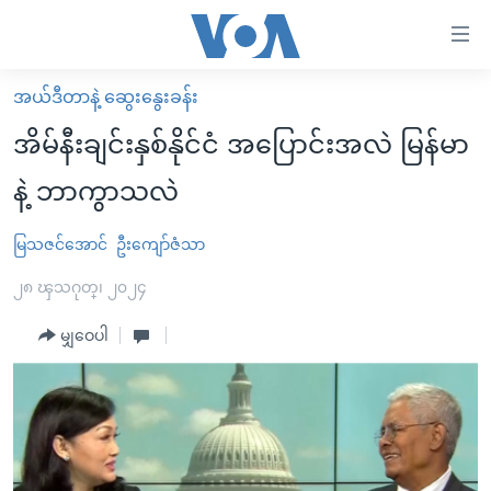
သုံး
ရ
လွယ်ကူ
အယ်ဒီတာနဲ့ ဆွေးနွေးခန်း
မူလစာမျက်နှာ
စေ
အိမ်နီးချင်းနှစ်နိုင်ငံ အပြောင်းအလဲ မြန်မာ
မြန်မာ
သည့်
နဲ့ ဘာကွာသလဲ
ကမ္ဘာ့သတင်းများ
Link
ဗွီဒီယို
နိုင်ငံတကာ
မြသဇင်အောင်
ဦးကျော်ဇံသာ
များ
သတင်းလွတ်လပ်ခွင့်
အမေရိကန်
၂၈ ၾသဂုတ္၊ ၂၀၂၄
ပင်မ
ရပ်ဝန်းတခု လမ်းတခု အလွန်
တရုတ်
အကြောင်းအရာ
မျှဝေပါ
သို့
အင်္ဂလိပ်စာလေ့လာမယ်
အစ္စရေး-ပါလက်စတိုင်း
ကျော်
အပတ်စဉ်ကဏ္ဍများ
အမေရိကန်သုံးအီဒီယံ
ကြည့်
ရေဒီယိုနှင့်ရုပ်သံ အချက်အလက်များ
မကြေးမုံရဲ့ အင်္ဂလိပ်စာ
ရေဒီယို
ရန်
ပင်မ
ရေဒီယို/တီဗွီအစီအစဉ်
ရုပ်ရှင်ထဲက အင်္ဂလိပ်စာ
တီဗွီ