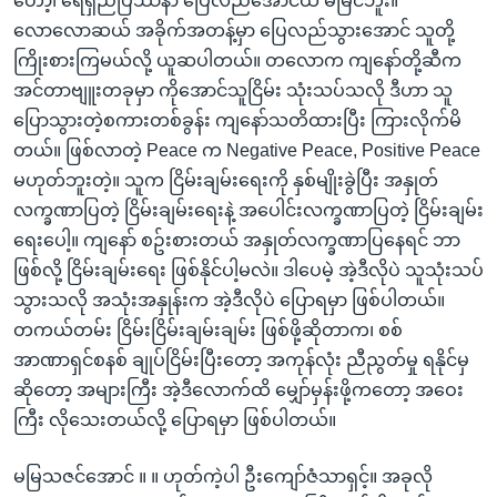
တော့၊ ရေရှည်ပြဿနာ ပြေလည်အောင်ထိ မမြင်ဘူး။
လောလောဆယ် အခိုက်အတန့်မှာ ပြေလည်သွားအောင် သူတို့
ကြိုးစားကြမယ်လို့ ယူဆပါတယ်။ တလောက ကျနော်တို့ဆီက
အင်တာဗျူးတခုမှာ ကို‌အောင်သူငြိမ်း သုံးသပ်သလို ဒီဟာ သူ
ပြောသွားတဲ့စကားတစ်ခွန်း ကျနော်သတိထားပြီး ကြားလိုက်မိ
တယ်။ ဖြစ်လာတဲ့ Peace က Negative Peace, Positive Peace
မဟုတ်ဘူးတဲ့။ သူက ငြိမ်းချမ်းရေးကို နှစ်မျိုးခွဲပြီး အနှုတ်
လက္ခဏာပြတဲ့ ငြိမ်းချမ်းရေးနဲ့ အပေါင်းလက္ခဏာပြတဲ့ ငြိမ်းချမ်း
ရေးပေါ့။ ကျနော် စဥ်းစားတယ် အနှုတ်လက္ခဏာပြနေရင် ဘာ
ဖြစ်လို့ ငြိမ်းချမ်းရေး ဖြစ်နိုင်ပါ့မလဲ။ ဒါပေမဲ့ အဲ့ဒီလိုပဲ သူသုံးသပ်
သွားသလို အသုံးအနှုန်းက အဲ့ဒီလိုပဲ ပြောရမှာ ဖြစ်ပါတယ်။
တကယ်တမ်း ငြိမ်းငြိမ်းချမ်းချမ်း ဖြစ်ဖို့ဆိုတာက၊ စစ်
အာဏာရှင်စနစ် ချုပ်ငြိမ်းပြီးတော့ အကုန်လုံး ညီညွတ်မှု ရနိုင်မှ
ဆိုတော့ အများကြီး အဲ့ဒီလောက်ထိ မျှော်မှန်းဖို့ကတော့ အဝေး
ကြီး လိုသေးတယ်လို့ ပြောရမှာ ဖြစ်ပါတယ်။
မမြသဇင်အောင် ။ ။ ဟုတ်ကဲ့ပါ ဦးကျော်ဇံသာရှင့်။ အခုလို