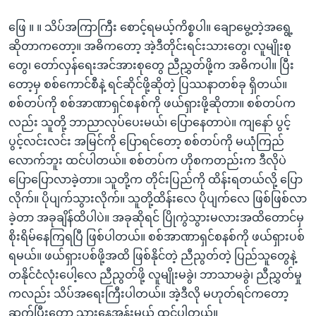
ဖြေ ။ ။ သိပ်အကြာကြီး စောင့်ရမယ့်ကိစ္စပါ။ ချောမွေ့တဲ့အ‌ရွေ့
ဆိုတာကတော့။ အဓိကတော့ အဲ့ဒီတိုင်းရင်းသားတွေ၊ လူမျိုးစု
တွေ၊ တော်လှန်ရေးအင်အားစုတွေ ညီညွှတ်ဖို့က အဓိကပါ။ ပြီး
တော့မှ စစ်ကောင်စီနဲ့ ရင်ဆိုင်ဖို့ဆိုတဲ့ ပြဿနာတစ်ခု ရှိတယ်။
စစ်တပ်ကို စစ်အာဏာရှင်စနစ်ကို ဖယ်ရှားဖို့ဆိုတာ။ စစ်တပ်က
လည်း သူတို့ ဘာညာလုပ်ပေးမယ်၊ ပြောနေတာပဲ။ ကျနော် ပွင့်
ပွင့်လင်းလင်း အမြင်ကို ပြောရင်တော့ စစ်တပ်ကို မယုံကြည်
လောက်ဘူး ထင်ပါတယ်။ စစ်တပ်က ဟိုစကတည်းက ဒီလိုပဲ
ပြောပြောလာခဲ့တာ။ သူတို့က တိုင်းပြည်ကို ထိန်းရတယ်လို့ ပြော
လိုက်။ ပိုပျက်သွားလိုက်။ သူတို့ထိန်းလေ ပိုပျက်လေ ဖြစ်ဖြစ်လာ
ခဲ့တာ အခုချိန်ထိပါပဲ။ အခုဆိုရင် ပြိုကွဲသွားမလားအထိတောင်မှ
စိုးရိမ်နေကြရပြီ ဖြစ်ပါတယ်။ စစ်အာဏာရှင်စနစ်ကို ဖယ်ရှားပစ်
ရမယ်။ ဖယ်ရှားပစ်ဖို့အထိ ဖြစ်နိုင်တဲ့ ညီညွတ်တဲ့ ပြည်သူတွေနဲ့
တနိုင်ငံလုံးပေါ့လေ ညီညွတ်ဖို့ လူမျိုးမခွဲ၊ ဘာသာမခွဲ၊ ညီညွှတ်မှု
ကလည်း သိပ်အရေးကြီးပါတယ်။ အဲ့ဒီလို မဟုတ်ရင်ကတော့
ဆက်ပြီးတော့ သွားနေအုန်းမယ် ထင်ပါတယ်။