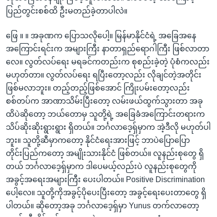
ပြည်တွင်းစစ်ထိ ဦးမတည်ခဲ့တာပါလဲ။
ဖြေ ။ ။ အခုဏက ပြောသလိုပေါ့။ မြန်မာနိုင်ငံရဲ့ အခြေအနေ
အကြောင်းရင်းက အများကြီး နာတာရှည်ရောဂါကြီး ဖြစ်လာတာ
လေ။ လွတ်လပ်ရေး မရခင်ကတည်းက စုစည်းခဲ့တဲ့ ပုံစံကလည်း
မဟုတ်တာ။ လွတ်လပ်ရေး ရပြီးတော့လည်း လိုချင်တဲ့အတိုင်း
ဖြစ်မလာဘူး။ တည့်တည့်ဖြစ်အောင် ကြိုးပမ်းတော့လည်း
စစ်တပ်က အာဏာသိမ်းပြီးတော့ လမ်းဖယ်ထွက်သွားတာ အခု
ထိပဲဆိုတော့ ဘယ်တောမှ သူတို့ရဲ့ အခြေခံအကြောင်းတရားက
သိပ်ဆိုးဆိုးရွားရွား ရှိတယ်။ ဘင်္ဂလာ‌ဒေ့ရှ်မှာက အဲ့ဒီလို မဟုတ်ပါ
ဘူး။ သူတို့ဆီမှာကတော့ နိုင်ငံရေးအားဖြင့် ဘာပဲပြောပြော
တိုင်းပြည်ကတော့ အမျိုးသားနိုင်ငံ ဖြစ်တယ်။ လူနည်းစုတွေ ရှိ
တယ် ဘင်္ဂလာ‌ဒေ့ရှ်မှာက ဒါပေမယ့်လည်းပဲ လူနည်းစုတွေကို
အခွင့်အရေးအများကြီး ပေးပါတယ်။ Positive Discrimination
ပေါ့လေ။ သူတို့ကိုအခွင့်ပိုပေးပြီးတော့ အခွင့်ရေးပေးတာတွေ ရှိ
ပါတယ်။ ဆိုတော့အခု ဘင်္ဂလာ‌ဒေ့ရှ်မှာ Yunus တက်လာတော့