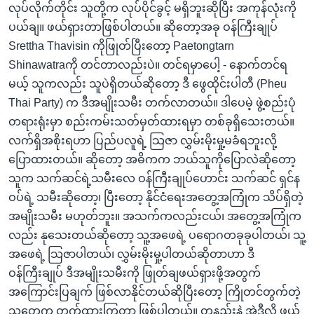
လုပ်လိုက်တိုင်း သူတို့က လုပ်ပိုင်ခွင့် မရှိဘူးဆိုပြီး အကုန်လုံးကို
ပယ်ချ။ ဖယ်ရှားတာဖြစ်ပါတယ်။ ဆိုတော့အခု ဝန်ကြီးချုပ်
Srettha Thavisin ကိုဖြုတ်ပြီးတော့ Paetongtarn
Shinawatraကို တင်တာလည်းပဲ။ တင်ရမှာပေါ့ - နောက်တင်ရ
မယ့် သူကလည်း သူပဲရှိတယ်ဆိုတော့ ဒီ ဖွေထိုင်းပါတီ (Pheu
Thai Party) က ဒီအမျိုးသမီး တက်လာတယ်။ ဒါပေမဲ့ ဖွဲ့စည်းပုံ
တရားရုံးမှာ စည်းကမ်းသတ်မှတ်ထားရမှာ တစ်ခုရှိသေးတယ်။
လက်ရှိအစိုးရဟာ ပြည်ပလူရဲ့ သြဇာ လွှမ်းမိုးမှု့မခံရဘူးလို့
ပြောထားတယ်။ ဆိုတော့ အဓိကက ဘယ်သူကိုပြောလဲဆိုတော့
သူက သက်ဆင်ရဲ့သမီးလေ ဝန်ကြီးချုပ်ဟောင်း သက်ဆင် ရှင်န
ဝပ်ရဲ့ သမီးဆိုတော့၊ ပြီးတော့ နိုင်ငံရေးအတွေ့အကြုံက သိပ်ရှိတဲ့
အမျိုးသမီး မဟုတ်ဘူး။ အသက်ကလည်းငယ်၊ အတွေ့အကြုံက
လည်း နုသေးတယ်ဆိုတော့ သူ့အဖေရဲ့ ပရောဂတခုခုပါတယ်၊ သူ့
အဖေရဲ့ သြဇာပါတယ်၊ လွှမ်းမိုးမှု့ပါတယ်ဆိုတာဟာ ဒီ
ဝန်ကြီးချုပ် ဒီအမျိုးသမီးကို ဖြုတ်ချဖယ်ရှားဖို့အတွက်
အကြောင်းပြချက် ဖြစ်လာနိုင်တယ်ဆိုပြီးတော့ ကြိုတင်တွက်တဲ့
သူတွေက တွက်ထားကြတာ ဖြစ်ပါတယ်။ တနည်းနဲ့ အဲ့ဒီလို ဖယ်