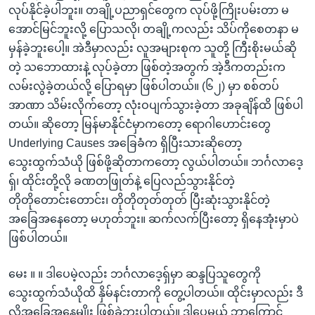
လုပ်နိုင်ခဲ့ပါဘူး။ တချို့ပညာရှင်တွေက လုပ်ဖို့ကြိုးပမ်းတာ မ
အောင်မြင်ဘူးလို့ ပြောသလို၊ တချို့ကလည်း သိပ်ကိုစေတနာ မ
မှန်ခဲ့ဘူးပေါ့။ အဲဒီမှာလည်း လူအများစုက သူတို့ ကြီးစိုးမယ်ဆို
တဲ့ သဘောထားနဲ့ လုပ်ခဲ့တာ ဖြစ်တဲ့အတွက် အဲ့ဒီကတည်းက
လမ်းလွဲခဲ့တယ်လို့ ပြောရမှာ ဖြစ်ပါတယ်။ (၆၂) မှာ စစ်တပ်
အာဏာ သိမ်းလိုက်တော့ လုံးဝပျက်သွားခဲ့တာ အခုချိန်ထိ ဖြစ်ပါ
တယ်။ ဆိုတော့ မြန်မာနိုင်ငံမှာကတော့ ရောဂါဟောင်းတွေ
Underlying Causes အခြေခံက ရှိပြီးသားဆိုတော့
သွေးထွက်သံယို ဖြစ်ဖို့ဆိုတာကတော့ လွယ်ပါတယ်။ ဘင်္ဂလာ‌ဒေ့
ရှ်၊ ထိုင်းတို့လို ခဏတဖြုတ်နဲ့ ပြေလည်သွားနိုင်တဲ့
တိုတိုတောင်းတောင်း၊ တိုတိုတုတ်တုတ် ပြီးဆုံးသွားနိုင်တဲ့
အခြေအနေတော့ မဟုတ်ဘူး။ ဆက်လက်ပြီးတော့ ရှိနေအုံးမှာပဲ
ဖြစ်ပါတယ်။
မေး ။ ။ ဒါပေမဲ့လည်း ဘင်္ဂလာ‌ဒေ့ရှ်မှာ ဆန္ဒပြသူတွေကို
သွေးထွက်သံယိုထိ နှိမ်နင်းတာကို တွေ့ပါတယ်။ ထိုင်းမှာလည်း ဒီ
လိုအခြေအနေမျိုး ဖြစ်ခဲ့ဘူးပါတယ်။ ဒါပေမယ့် ဘာကြောင့်