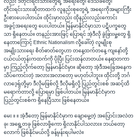
လည်း ဒီတိုင်းရင်းသားတွေရဲ့ အရေးတွေ၊ ဒေသခံတွေ၊
တိုင်းရင်းသားဆိုတာထက် လူနည်းစုတွေရဲ့ အရေးကိုအများကြီး
ဦးစားပေးပါတယ်။ ထိုင်းမှာလည်း ထိုနည်းလည်းကောင်း
အခွင့်အရေးတွေ ပေးပါတယ်။ မြန်မာနိုင်ငံမှာသာ ပဋိပက္ခတွေ
သာ ရှိနေတယ်။ တနည်းအားဖြင့် ပြောရင် အဲ့ဒီလို ခွဲခြားမှု့တွေ ရှိ
နေတာကြောင့် Ethnic Nationalism လို့ခေါ်တဲ့ လူမျိုးစု
အမျိုးသားရေး စိတ်ဓာတ်တွေဟာ တနေ့ထက်တနေ့ ကျနော်တို့
ငယ်ငယ်တုန်းကထက်ကို ပိုပြီး ပြင်းထန်လာတယ်။ နေရာတကာ
မှာ ကြည့်လိုက်တော့ မြန်မာနိုင်ငံမှာ။ ဆိုတော့ အဲ့ဒီအခြေအနေက
သိပ်ကောင်းတဲ့ အလားအလာတော့ မဟုတ်ပါဘူး။ ထိုင်းတို့ ဘင်္ဂ
လာ‌ဒေ့ရှ်တို့မှာ ဒီလိုမဖြစ်လို့ ဒီလိုမရှိလို့ ပြည်တွင်းစစ် အဆင့်ထိ
မ‌ရောက်တာလို့ ပြောရမှာ ဖြစ်ပါတယ်။ မြန်မာနိုင်ငံမှာက
ပြည်တွင်းစစ်က ရှိနေပြီသား ဖြစ်နေတယ်။
မေး ။ ။ အဲ့ဒီတော့ မြန်မာနိုင်ငံမှာက ချောမွေ့တဲ့ အပြောင်းအလဲတ
ခု၊ အ‌ရွေ့တခု ဖြစ်လာဖို့ကော ရှိလာနိုင်ပါသလား။ ဘယ်တော့
လောက် ဖြစ်နိုင်မယ်လို့ ခန့်မှန်းရပါမလဲ။